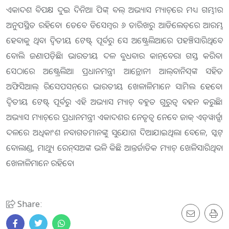
ଏକାଦଶ ବିପକ୍ଷ ଦୁଇ ଦିନିଆ ପିଙ୍କ୍‌ ବଲ୍‌ ଅଭ୍ୟାସ ମ୍ୟାଚ୍‌ରେ ମଧ୍ୟ ଗମ୍ଭୀର
ଅନୁପସ୍ଥିତ ରହିବେ। ତେବେ ଡିସେମ୍ବର ୬ ତାରିଖରୁ ଆଡିଲେଡ‌୍‌ରେ ଆରମ୍ଭ
ହେବାକୁ ଥିବା ଦ୍ବିତୀୟ ଟେଷ୍ଟ୍‌ ପୂର୍ବରୁ ସେ ଅଷ୍ଟ୍ରେଲିଆରେ ପହଞ୍ଚିସାରିଥିବେ
ବୋଲି ଜଣାପଡ଼ିଛି। ଭାରତୀୟ ଦଳ ବୁଧବାର କାନ୍‌ବେରା ଗସ୍ତ କରି‌ବ।
ସେଠାରେ ଅଷ୍ଟ୍ରେଲିଆ ପ୍ରଧାନମନ୍ତ୍ରୀ ଆନ୍ଥୋନୀ ଆଲ୍‌ବାନିସ୍‌ଙ୍କ ସହିତ
ଅଫିସିଆଲ୍‌ ରିସେପସନ୍‌ରେ ଭାରତୀୟ ଖେଳାଳିମାନେ ‌ସାମିଲ ହେବେ।
ଦ୍ବିତୀୟ ଟେଷ୍ଟ୍‌ ପୂର୍ବରୁ ଏହି ଅଭ୍ୟାସ ମ୍ୟାଚ୍‌ ବହୁତ ଗୁରୁତ୍ବ ବହନ କରୁଛି।
ଅଭ୍ୟାସ ମ୍ୟାଚ୍‌ରେ ପ୍ରଧାନମନ୍ତ୍ରୀ ଏକାଦଶର ନେତୃତ୍ବ ନେବେ ଜାକ୍‌ ଏଡ୍‌ୱାର୍ଡ୍ସ।
ଦଳରେ ଅଧିକାଂଶ ନବାଗତମାନଙ୍କୁ ସୁଯୋଗ ଦିଆଯାଇଥିଲା ବେଳେ, ସ୍କଟ୍‌
ବୋଲାଣ୍ଡ, ମାଥ୍ୟୁ ରେନ୍‌ସଅଙ୍କ ଭଳି କିଛି ଆନ୍ତର୍ଜାତିକ‌ ମ୍ୟାଚ୍‌ ଖେଳିସାରିଥିବା
ଖେଳାଳିମା‌ନେ ରହିବେ।
Share: