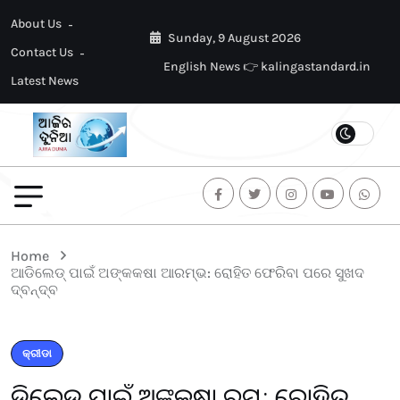
About Us
Sunday, 9 August 2026
Contact Us
English News 👉 kalingastandard.in
Latest News
Home
ଆଡିଲେଡ୍ ପାଇଁ ଅଙ୍କକଷା ଆରମ୍ଭ: ରୋହିତ ଫେରିବା ପରେ ସୁଖଦ
ଦ୍ବନ୍ଦ୍ବ
କ୍ରୀଡା
ଆଡିଲେଡ୍ ପାଇଁ ଅଙ୍କକଷା ଆରମ୍ଭ: ରୋହିତ