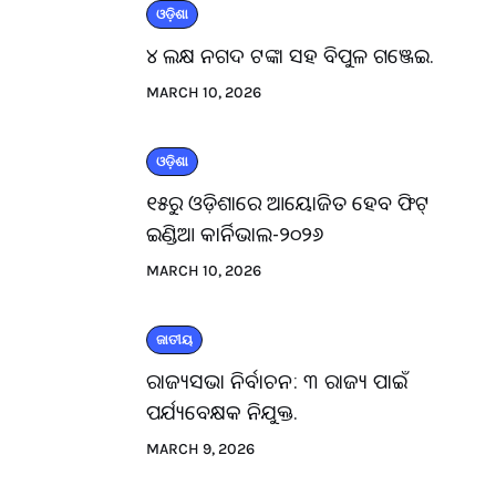
ଓଡ଼ିଶା
୪ ଲକ୍ଷ ନଗଦ ଟଙ୍କା ସହ ବିପୁଳ ଗଞ୍ଜେଇ.
MARCH 10, 2026
ଓଡ଼ିଶା
୧୫ରୁ ଓଡ଼ିଶାରେ ଆୟୋଜିତ ହେବ ଫିଟ୍
ଇଣ୍ଡିଆ କାର୍ନିଭାଲ-୨୦୨୬
MARCH 10, 2026
ଜାତୀୟ
ରାଜ୍ୟସଭା ନିର୍ବାଚନ: ୩ ରାଜ୍ୟ ପାଇଁ
ପର୍ଯ୍ୟବେକ୍ଷକ ନିଯୁକ୍ତ.
MARCH 9, 2026