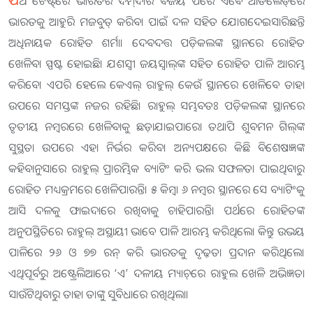
ର୍ଥ ଟେଷ୍ଟ୍‌ରେ ଭାରତର ଦମ୍‌ଦାର ବିଜୟ ପରେ ଏବେ ଆଡିଲେଡ୍‌ରେ
ଭାରତକୁ ଆହୁରି ମଜବୁତ୍‌ କରିବା ପାଇଁ ଦଳ ସହିତ ଯୋଗଦେଇସାରିଛନ୍ତି
ଅଧିନାୟକ ରୋହିତ ଶର୍ମା। ଦେବଦତ୍ତ ପଡ଼ିକଲଙ୍କ ସ୍ଥାନରେ ରୋହିତ
ଖେଳିବା ସ୍ପଷ୍ଟ ହୋଇଛି। ଯଶସ୍ବୀ ଜୟସ୍ବାଲ୍‌ଙ୍କ ସହିତ ରୋହିତ ପାଳି ଆରମ୍ଭ
କରିବେ। ଏପରି ହେଲେ କେଏଲ୍ ରାହୁଲ୍‌ କେଉଁ ସ୍ଥାନରେ ଖେଳିବେ ତାହା
ଉପରେ ସମସ୍ତଙ୍କ ନଜର ରହିଛି। ‌ରାହୁଲ୍‌ ସମ୍ଭବତଃ ପଡ଼ିକଲଙ୍କ ସ୍ଥାନରେ
ତୃତୀୟ ନମ୍ବରରେ ଖେଳିବାକୁ ଛଡ଼ାଯାଇପାରେ। ତଥାପି ଶୁବମନ ଗିଲ୍‌ଙ୍କ
ସୁସ୍ଥତା ଉପରେ ଏହା ନିର୍ଭର କରିବ। ଅନ୍ୟପକ୍ଷରେ କିଛି ବିଶେଷଜ୍ଞଙ୍କ
କହିବାନୁସାରେ ରାହୁଲ୍‌ ପ୍ରାରମ୍ଭିକ ବ୍ୟାଟିଂ କରି ଭଲ ସଫଳତା ପାଇଥିବାରୁ
ରୋହିତ ମଧ୍ୟକ୍ରମରେ ଖେଳିପାରନ୍ତି। ୫ କିମ୍ବା ୬ ନମ୍ବର ସ୍ଥାନରେ ସେ ବ୍ୟାଟିଂକୁ
ଆସି ଦଳକୁ ଫାଇଦାରେ ରଖିବାକୁ ଚାହିପାରନ୍ତି। ପର୍ଥରେ ରୋହିତଙ୍କ
ଅନୁପସ୍ଥିତିରେ ରାହୁଲ୍‌ ଅସ୍ଥାୟୀ ଭାବେ ପାଳି ଆରମ୍ଭ କରିଥିଲେ। କିନ୍ତୁ ଉଭୟ
ପାଳିରେ ୨୬ ଓ ୭୭ ରନ୍‌ କରି ଭାରତକୁ ଦୃଢ଼ତା ପ୍ରଦାନ କରିଥିଲେ।
ଏଥିପୂର୍ବରୁ ଅଷ୍ଟ୍ରେଲିଆରେ ‘ଏ’ ଦଳୀୟ ମ୍ୟାଚ୍‌ରେ ରାହୁଲ ଖେଳି ଅଭିଜ୍ଞତା
ସାଉଁଟିଥିବାରୁ ତାହା ତାଙ୍କୁ ସୁବିଧାରେ ରଖିଥିଲା।