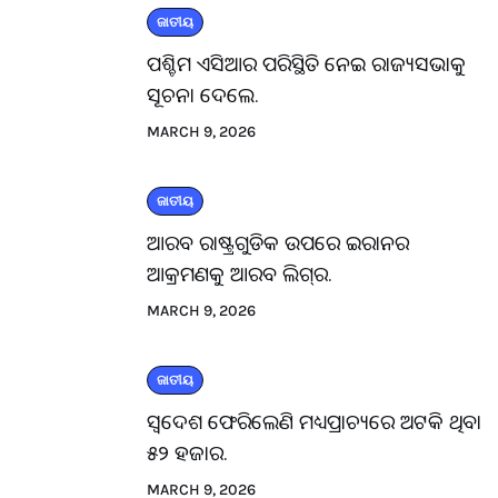
ଜାତୀୟ
ପଶ୍ଚିମ ଏସିଆର ପରିସ୍ଥିତି ନେଇ ରାଜ୍ୟସଭାକୁ
ସୂଚନା ଦେଲେ.
MARCH 9, 2026
ଜାତୀୟ
ଆରବ ରାଷ୍ଟ୍ରଗୁଡିକ ଉପରେ ଇରାନର
ଆକ୍ରମଣକୁ ଆରବ ଲିଗ୍‌ର.
MARCH 9, 2026
ଜାତୀୟ
ସ୍ବଦେଶ ଫେରିଲେଣି ମଧ୍ୟପ୍ରାଚ୍ୟରେ ଅଟକି ଥିବା
୫୨ ହଜାର.
MARCH 9, 2026