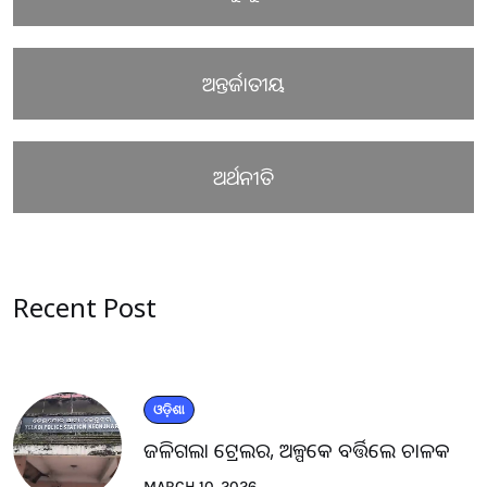
ଅନ୍ତର୍ଜାତୀୟ
ଅର୍ଥନୀତି
Recent Post
ଓଡ଼ିଶା
ଜଳିଗଲା ଟ୍ରେଲର, ଅଳ୍ପକେ ବର୍ତ୍ତିଲେ ଚାଳକ
MARCH 10, 2026