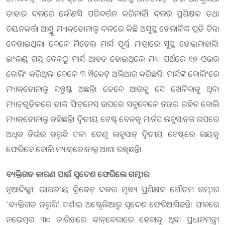
ତାହାର ଦଳରେ‌ ‌କୌଣସି ପରିବର୍ତ୍ତନ କରିନାହିଁ। ଦଳର ପ୍ରଶିକ୍ଷକ ତଥା
ଚୟନକର୍ତ୍ତା ଆଣ୍ଡ୍ରୁ ମ୍ୟାକ୍‌ଡୋନାଲ୍ଡ ଦଳରେ କିଛି ଅସୁସ୍ଥ ଖେଳାଳିଙ୍କ ପ୍ରତି ଚିନ୍ତା
ଦେଖାଇଥି‌ଲା ବେଳେ ମିଚେଲ୍‌ ମାର୍ସ ପୂର୍ଣ୍ଣ ମାତ୍ରାରେ ସୁସ୍ଥ ହୋଇନାହାନ୍ତି।
ଇଂଲଣ୍ଡ ଗସ୍ତ ବେଳଠୁ ମାର୍ସ ଆହତ ହୋଇଥିଲେ ମଧ୍ୟ ପର୍ଥରେ ୧୭ ଓଭର
ବୋଲିଂ କରିଥିଲା ବେଳେ ୩ ୱିକେଟ୍‌ ଅକ୍ତିଆର କରିଛନ୍ତି। ମାର୍ସଙ୍କ ବୋଲିଂରେ
ମ୍ୟାକ୍‌ଡୋନାଲ୍ଡ ସନ୍ତୁଷ୍ଟ ଅଛନ୍ତି। ତେବେ ଆଗକୁ ସେ ଖେଳିବାକୁ ଥିବା
ମ୍ୟାଚ୍‌ଗୁଡ଼ିକରେ ତାଙ୍କ ଫିଟ୍‌ନେସ୍‌ ଉପରେ ସବୁବେଳେ ନଜର ରହିବ ବୋଲି
ମ୍ୟାକ୍‌ଡୋନାଲ୍ଡ କହିଛନ୍ତି। ଦ୍ବିତୀୟ ଟେଷ୍ଟ୍‌ ବେଳକୁ ମାର୍ନସ ଲବୁସାନ୍‌ଙ୍କ ଉପରେ
ଅଧିକ ନିର୍ଭର କରୁଛି ଦଳ। ତେଣୁ ଲବୁସାନ୍‌ ଦ୍ବିତୀୟ ଟେଷ୍ଟ୍‌ରେ ଲୟକୁ
ଫେରିବେ ବୋଲି ମ୍ୟାକ୍‌ଡୋନାଲ୍ଡ ଆଶା ରଖିଛନ୍ତି।
ବ୍ୟକ୍ତିଗତ କାରଣ ପାଇଁ ସ୍ବଦେଶ ଫେରିଲେ ଗମ୍ଭୀର
ନୂଆଦିଲ୍ଲୀ: ଭାରତୀୟ କ୍ରିକେଟ୍‌ ଦଳର ମୁଖ୍ୟ ପ୍ରଶିକ୍ଷକ ଗୌତମ ଗମ୍ଭୀର
‘ବ୍ୟକ୍ତିଗତ ଜରୁରି’ ଦର୍ଶାଇ ଅଷ୍ଟ୍ରେଲିଆରୁ ସ୍ବଦେଶ ଫେରିଆସିଛନ୍ତି। ଫଳରେ
ନଭେମ୍ବର ୩୦ ତାରିଖରେ କାନ୍‌ବେରାରେ ହେବାକୁ ଥିବା ପ୍ରଧାନମନ୍ତ୍ରୀ