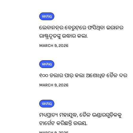
ଜାତୀୟ
ଲେବାନନ୍‌ର ବେରୁଟ୍‌ରେ ଫସିଥିବା ଇରାନର
ରାଷ୍ଟ୍ରଦୂତଙ୍କୁ ଉଦ୍ଧାର କଲା.
MARCH 9, 2026
ଜାତୀୟ
୧୦୦ ଡଲାର ପାର୍ କଲା ଅଶୋଧିତ ତୈଳ ଦର
MARCH 9, 2026
ଜାତୀୟ
ମଧ୍ୟପ୍ରାଚ୍ୟ ମହାଯୁଦ୍ଧ, ତୈଳ ଭଣ୍ଡାରଗୁଡ଼ିକକୁ
ଟାର୍ଗେଟ କରିଛନ୍ତି ଉଭୟ.
MARCH 9, 2026