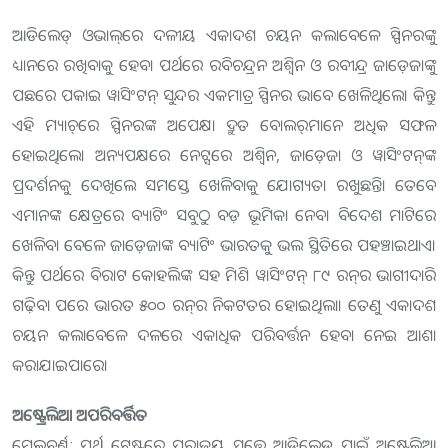
ଆଡିଲେଡ୍‌ ଓଭାଲ୍‌ରେ ଦଳୀୟ ଏକାଦଶ ଚୟନ କଲାବେଳେ ସ୍ପିନରଙ୍କୁ
ଧ୍ୟାନରେ ରଖିବାକୁ ହେବ। ପର୍ଥରେ ରବିଚନ୍ଦ୍ରନ ଅଶ୍ବିନ ଓ ରବୀନ୍ଦ୍ର ଜାଡ଼େଜାଙ୍କୁ
ପଛରେ ପକାଇ ୱାସିଂଟନ୍‌ ସୁନ୍ଦର ଏକମାତ୍ର ସ୍ପିନର ଭାବେ ଖେଳିଥିଲେ। କିନ୍ତୁ
ଏହି ମ୍ୟାଚ୍‌ରେ ସ୍ପିନରଙ୍କ ଅପେକ୍ଷା ଦ୍ରୁତ ବୋଲର୍‌ମାନେ ଅଧିକ ସଫଳ
ହୋଇଥିଲେ। ଅନ୍ୟପକ୍ଷରେ ନେଟ୍ସରେ ଅଶ୍ବିନ, ଜାଡ଼େଜା ଓ ୱାସିଂଟନ୍‌ଙ୍କ
ପ୍ରଦର୍ଶନକୁ ଦେଖିଲେ ସମସ୍ତେ ଖେଳିବାକୁ ଯୋଗ୍ୟତା ରଖୁଛନ୍ତି। ତେବେ
ଏମାନଙ୍କ କ୍ଷେତ୍ରରେ ବ୍ୟାଟିଂ ସବୁଠୁ ବଡ଼ ଭୂମିକା ନେବ। ବିଦେଶ ମାଟିରେ
ଖେଳିବା ବେଳେ ଜାଡ଼େଜାଙ୍କ ବ୍ୟାଟିଂ ଭାରତକୁ ଭଲ ସ୍ଥିତିରେ ପହଞ୍ଚାଇଥାଏ।
କିନ୍ତୁ ପର୍ଥରେ ବିରାଟ କୋହଲିଙ୍କ ସହ ମିଶି ୱାସିଂଟନ୍‌ ୮୯ ରନ୍‌ର ଭାଗୀଦାରି
ଗଢ଼ିବା ପରେ ଭାରତ ୫୦୦ ରନ୍‌ର ନିକଟତର ହୋଇଥିଲା। ତେଣୁ ଏକାଦଶ
ଚୟନ କଲାବେଳେ ଦଳରେ ଏକାଧିକ ପରିବର୍ତ୍ତନ ହେବା ନେଇ ଆଶା
କରାଯାଇପାରେ।
ଅଷ୍ଟ୍ରେଲିଆ ଅପରିବର୍ତ୍ତିତ
ମେଲବର୍ଣ୍ଣ: ପର୍ଥ ଟେଷ୍ଟ୍‌ରେ ପରାଜୟ ସତ୍ତ୍ବେ ଆଡିଲେଡ୍‌ ପାଇଁ ଅଷ୍ଟ୍ରେଲିଆ