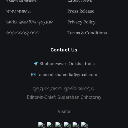
ବିଧାନସଭା ସମାଚାର
Latest News
ସଂସଦ ସମାଚାର
Press Release
ଜାତୀୟ ରାଜନୈତିକ ଦୃଶ୍ୟପଟ
Privacy Policy
ସମ୍ପାଦକଙ୍କୁ ପତ୍ର
Terms & Conditions
Contact Us
Bhubaneswar, Odisha, India
focusodishamedia@gmail.com
ମୁଖ୍ୟ ସମ୍ପାଦକ: ସୁଦର୍ଶନ ଛୋଟରାୟ
Editor-in-Chief: Sudarshan Chhotoray
Visitor