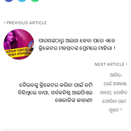
PREVIOUS ARTICLE
ପାରସଙ୍କଠାରୁ ଅଲଗା ହେବା ପରେ ଏବେ
କ୍ରିକେଟର ମହମ୍ମଦଙ୍କ ପ୍ରେମରେ ମାହିରା !
NEXT ARTICLE
ବୈଭବଙ୍କୁ କ୍ରିକେଟର କରିବା ପାଇଁ ଜମି
ବିକିଥିଲେ ବାପା; ସର୍ବକନିଷ୍ଠ ଆଇପିଏଲ
ଖେଳାଳିଙ୍କ କାହାଣୀ