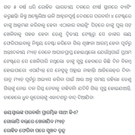
ଗତ ୫ ବର୍ଷ ଧରି ରୋହିତ ଭାରତୀୟ ଦଳରେ ଶୀର୍ଷ ସ୍ଥାନରେ ବ୍ୟାଟିଂ
କରୁଛନ୍ତି। କିନ୍ତୁ ଅଷ୍ଟ୍ରେଲିଆ ଭଳି ଆହ୍ବାନପୂର୍ଣ୍ଣ ଦେଶରେ ପରବର୍ତ୍ତୀ ୪ ଟେଷ୍ଟ୍‌ରେ
ତାଙ୍କୁ ଆକ୍ରମଣ କରିବାକୁ ହେବ। ଏଠାକାର ବାଉନ୍ସିଂ ପିଚ୍‌ରେ ତାଙ୍କୁ ପୁଲ୍‌ ସଟ୍‌
ଖେଳିବାକୁ ସହଜ ହେବ। ତେଣୁ ଦ୍ବିତୀୟ ଟେଷ୍ଟ୍‌ରୁ ସେ ତାଙ୍କର ଲୟ
ଫେରିପାଇବାକୁ ନିଶ୍ଚୟ ଚେଷ୍ଟା କରିବେ। ଗିଲ୍‌ ଶୃଙ୍ଖଳା ଆରମ୍ଭ ହେବା ପୂର୍ବରୁ
ଅନ୍ତଃଦଳୀୟ ମ୍ୟାଚ୍ ବେଳେ ଆଘାତପ୍ରାପ୍ତ ହୋଇଥିଲେ। ଯେଉଁଥିପାଇଁ ପ୍ରଥମ
ଟେଷ୍ଟ୍‌ରେ ସେ ଖେଳିପାରି ନଥିଲେ। ତାଙ୍କୁ ସୁସ୍ଥ ହେବାରେ କିଛି ଦିନ ବିଳମ୍ବ
ହୋଇପାରେ। ଏପର୍ଯ୍ୟନ୍ତ ସେ ନେଟ୍ସକୁ ଓହ୍ଲାଇ ନାହାନ୍ତି। ଆଡିଲେଡ୍‌ର ଦିବା-
ରାତ୍ର ମ୍ୟାଚ୍‌ ପୂର୍ବରୁ ଅଭ୍ୟାସ କରିବା ପାଇଁ ଆଉ ଅଳ୍ପ ସମୟ ରହିଲା। ତେଣୁ
ଗିଲ୍‌ଙ୍କୁ ନେଇ ଦଳ ରିସ୍କ ନେବାକୁ ଚାହିବନି। ଯଦିବି ଗିଲ୍‌ ସୁସ୍ଥ ହୋଇଯାଅନ୍ତି,
ତାହେଲେ ଧ୍ରୁବ ଜୁରେଲ୍‌ଙ୍କୁ ଏକାଦଶରୁ ବାଦ୍‌ ଦିଆଯିବ।
ଜୟସ୍ବାଲଙ୍କ ପରବର୍ତ୍ତୀ ପ୍ରାରମ୍ଭିକ ସାଥୀ କିଏ?
ଗୋଲାପି ବଲ୍‌ରେ ଖେଳାଯିବ ମ୍ୟାଚ୍
ରୋହିତ ଫେରିବା ପରେ ସୁଖଦ ଦ୍ବନ୍ଦ୍ବ