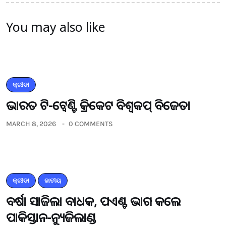
You may also like
କ୍ରୀଡା
ଭାରତ ଟି-ଟ୍ବେଣ୍ଟି କ୍ରିକେଟ ବିଶ୍ବକପ୍ ବିଜେତା
MARCH 8, 2026
0 COMMENTS
କ୍ରୀଡା
ଜାତୀୟ
ବର୍ଷା ସାଜିଲା ବାଧକ, ପଏଣ୍ଟ ଭାଗ କଲେ
ପାକିସ୍ତାନ-ନ୍ୟୁଜିଲାଣ୍ଡ