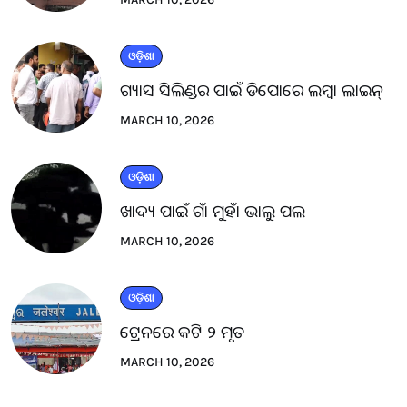
ଓଡ଼ିଶା
ଗ୍ୟାସ ସିଲିଣ୍ଡର ପାଇଁ ଡିପୋରେ ଲମ୍ବା ଲାଇନ୍
MARCH 10, 2026
ଓଡ଼ିଶା
ଖାଦ୍ୟ ପାଇଁ ଗାଁ ମୁହାଁ ଭାଲୁ ପଲ
MARCH 10, 2026
ଓଡ଼ିଶା
ଟ୍ରେନରେ କଟି ୨ ମୃତ
MARCH 10, 2026