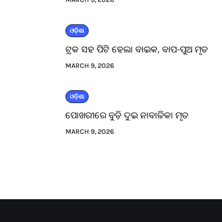
ଓଡ଼ିଶା
ଟ୍ରକ ସହ ପିଟି ହେଲା ବାଇକ, ବାପ-ପୁଅ ମୃତ
MARCH 9, 2026
ଓଡ଼ିଶା
ପୋଖରୀରେ ବୁଡ଼ି ଦୁଇ ନାବାଳିକା ମୃତ
MARCH 9, 2026