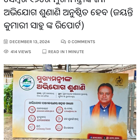
ଅଭିଯୋଗ ଶୁଣାଣି ଅନୁଷ୍ଠିତ ହେବ (ଜୟନ୍ତି
କୁମାରୀ ସାହୁ ଙ୍କ ରିପୋର୍ଟ)
DECEMBER 13, 2024
0 COMMENTS
414 VIEWS
READ IN 1 MINUTE