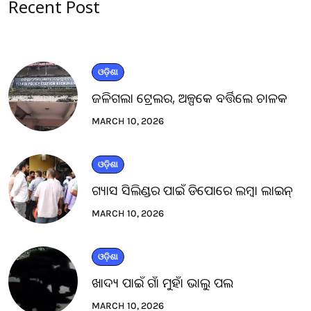
Recent Post
ଓଡ଼ିଶା
ଜଳିଗଲା ଟ୍ରେଲର, ଅଳ୍ପକେ ବର୍ତ୍ତିଲେ ଚାଳକ
MARCH 10, 2026
ଓଡ଼ିଶା
ଗ୍ୟାସ ସିଲିଣ୍ଡର ପାଇଁ ଡିପୋରେ ଲମ୍ବା ଲାଇନ୍
MARCH 10, 2026
ଓଡ଼ିଶା
ଖାଦ୍ୟ ପାଇଁ ଗାଁ ମୁହାଁ ଭାଲୁ ପଲ
MARCH 10, 2026