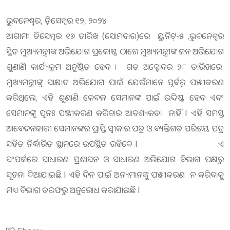
ଭୁବନେଶ୍ୱର, ଡ଼ିସେମ୍ବର ୧୨, ୨୦୨୪
ଆଗାମୀ ଡିସେମ୍ବର ୧୬ ତାରିଖ (ସୋମବାର)ରେ ୟୁନିଟ୍-୫ ,ଭୁବନେଶ୍ୱର
ସ୍ଥିତ ମୁଖ୍ୟମନ୍ତ୍ରୀଙ୍କ ଅଭିଯୋଗ ପ୍ରକୋଷ୍ଠ ଠାରେ ମୁଖ୍ୟମନ୍ତ୍ରୀଙ୍କ ଜନ ଅଭିଯୋଗ
ଶୁଣାଣି କାର୍ଯ୍ୟକ୍ରମ ଅନୁଷ୍ଠିତ ହେବ । ଗତ ଅକ୍ଟୋବର ୨୮ ତାରିଖରେ
ମୁଖ୍ୟମନ୍ତ୍ରୀଙ୍କୁ ସାକ୍ଷାତ ଅଭିଯୋଗ ପାଇଁ ଯେଉଁମାନେ ପୂର୍ବରୁ ପଞ୍ଜୀକରଣ
କରିଥିଲେ, ଏହି ଶୁଣାଣି କେବଳ ସେମାନଙ୍କ ପାଇଁ ଉଦ୍ଦିଷ୍ଟ ହେବ ଏବଂ
ସେମାନଙ୍କୁ ପୁନଃ ପଞ୍ଜୀକରଣ କରିବାର ଆବଶ୍ୟକତା ନାହିଁ l ଏହି ସମସ୍ତ
ଆବେଦନକାରୀ ସେମାନଙ୍କର ପ୍ରାପ୍ତି ସ୍ୱୀକାର ପତ୍ର ଓ ବ୍ୟକ୍ତିଗତ ପରିଚୟ ପତ୍ର
ସହିତ ନିର୍ଦ୍ଧାରିତ ସ୍ଥାନରେ ଉପସ୍ଥିତ ରହିବେ l ଏ
ସଂପର୍କରେ ସାଧାରଣ ପ୍ରଶାସନ ଓ ସାଧାରଣ ଅଭିଯୋଗ ବିଭାଗ ପକ୍ଷରୁ
ସୂଚନା ଦିଆଯାଇଛି l ଏହି ଦିନ ପାଇଁ ଅନ୍ୟମାନଙ୍କୁ ପଞ୍ଜୀକରଣ ନ କରିବାକୁ
ମଧ୍ୟ ବିଭାଗ ତରଫରୁ ଅନୁରୋଧ କରାଯାଇଛି l