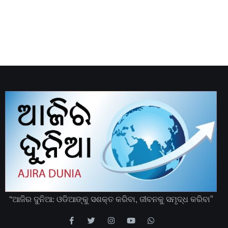
“ଆଜିର ଦୁନିଆ: ଓଡିଆଙ୍କୁ ସଶକ୍ତ କରିବା, ଜୀବନକୁ ସମୃଦ୍ଧ କରିବା”