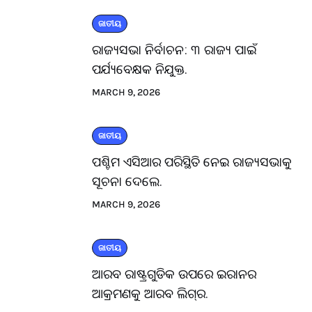
ଜାତୀୟ
ରାଜ୍ୟସଭା ନିର୍ବାଚନ: ୩ ରାଜ୍ୟ ପାଇଁ
ପର୍ଯ୍ୟବେକ୍ଷକ ନିଯୁକ୍ତ.
MARCH 9, 2026
ଜାତୀୟ
ପଶ୍ଚିମ ଏସିଆର ପରିସ୍ଥିତି ନେଇ ରାଜ୍ୟସଭାକୁ
ସୂଚନା ଦେଲେ.
MARCH 9, 2026
ଜାତୀୟ
ଆରବ ରାଷ୍ଟ୍ରଗୁଡିକ ଉପରେ ଇରାନର
ଆକ୍ରମଣକୁ ଆରବ ଲିଗ୍‌ର.