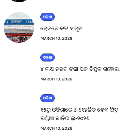
ଓଡ଼ିଶା
ଟ୍ରେନରେ କଟି ୨ ମୃତ
MARCH 10, 2026
ଓଡ଼ିଶା
୪ ଲକ୍ଷ ନଗଦ ଟଙ୍କା ସହ ବିପୁଳ ଗଞ୍ଜେଇ.
MARCH 10, 2026
ଓଡ଼ିଶା
୧୫ରୁ ଓଡ଼ିଶାରେ ଆୟୋଜିତ ହେବ ଫିଟ୍
ଇଣ୍ଡିଆ କାର୍ନିଭାଲ-୨୦୨୬
MARCH 10, 2026