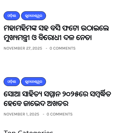
ଓଡ଼ିଶା
ଭୁବନେଶ୍ୱର
ମହାମହିମଙ୍କ ସହ ବସି ଫଟୋ ଉଠାଇଲେ
ମୁଖ୍ୟମନ୍ତ୍ରୀ ଓ ବିରୋଧୀ ଦଳ ନେତା
NOVEMBER 27, 2025
0 COMMENTS
ଓଡ଼ିଶା
ଭୁବନେଶ୍ୱର
ସୋଆ ସାହିତ୍ୟ ସମ୍ମାନ ୨୦୨୫ରେ ସମ୍ବର୍ଦ୍ଧିତ
ହେବେ ଜାଭେଦ ଅଖତର
NOVEMBER 1, 2025
0 COMMENTS
Top Categories