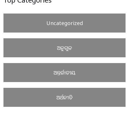
Uncategorized
ଅନୁଗୁଳ
ଅନ୍ତର୍ଜାତୀୟ
ଅର୍ଥନୀତି