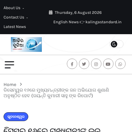
About Us
Thursday, 6 August 2026
Contact Us
English News 👉 kalingastandard.in
Latest News
Home
ଡିସେମ୍ୱର ୧୬ରେ ମୁଖ୍ୟମନ୍ତ୍ରୀଙ୍କ ଜନ ଅଭିଯୋଗ ଶୁଣାଣି
ଅନୁଷ୍ଠିତ ହେବ (ଜୟନ୍ତି କୁମାରୀ ସାହୁ ଙ୍କ ରିପୋର୍ଟ)
ଭୁବନେଶ୍ୱର
ଡିସେମ୍ୱର ୧୬ରେ ମୁଖ୍ୟମନ୍ତ୍ରୀଙ୍କ ଜନ