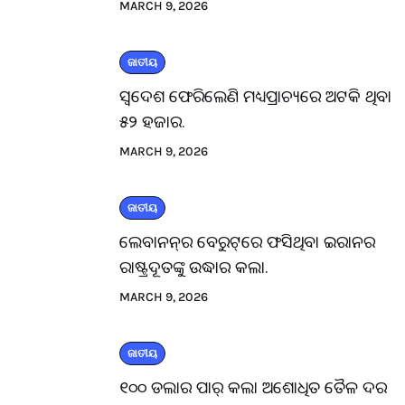
MARCH 9, 2026
ଜାତୀୟ
ସ୍ବଦେଶ ଫେରିଲେଣି ମଧ୍ୟପ୍ରାଚ୍ୟରେ ଅଟକି ଥିବା
୫୨ ହଜାର.
MARCH 9, 2026
ଜାତୀୟ
ଲେବାନନ୍‌ର ବେରୁଟ୍‌ରେ ଫସିଥିବା ଇରାନର
ରାଷ୍ଟ୍ରଦୂତଙ୍କୁ ଉଦ୍ଧାର କଲା.
MARCH 9, 2026
ଜାତୀୟ
୧୦୦ ଡଲାର ପାର୍ କଲା ଅଶୋଧିତ ତୈଳ ଦର