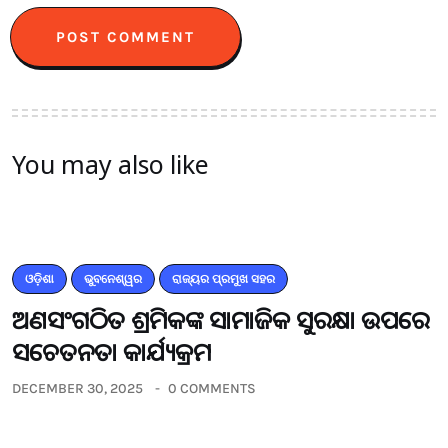
You may also like
ଓଡ଼ିଶା
ଭୁବନେଶ୍ୱର
ରାଜ୍ୟର ପ୍ରମୁଖ ସହର
ଅଣସଂଗଠିତ ଶ୍ରମିକଙ୍କ ସାମାଜିକ ସୁରକ୍ଷା ଉପରେ
ସଚେତନତା କାର୍ଯ୍ୟକ୍ରମ
DECEMBER 30, 2025
0 COMMENTS