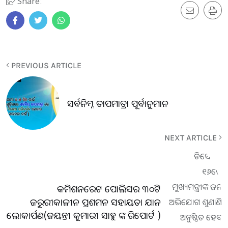
Share:
PREVIOUS ARTICLE
ସର୍ବନିମ୍ନ ତାପମାତ୍ରା ପୂର୍ବାନୁମାନ
NEXT ARTICLE
କମିଶନରେଟ ପୋଲିସର ୩୦ଟି
ଜରୁରୀକାଳୀନ ପ୍ରଶମନ ସହାୟତା ଯାନ
ଲୋକାର୍ପଣ(ଜୟନ୍ତୀ କୁମାରୀ ସାହୁ ଙ୍କ ରିପୋର୍ଟ )