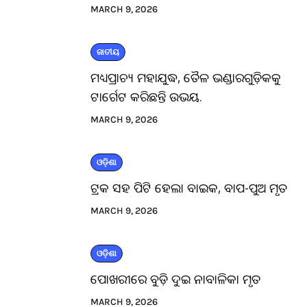
MARCH 9, 2026
ଜାତୀୟ
ମଧ୍ୟପ୍ରାଚ୍ୟ ମହାଯୁଦ୍ଧ, ତୈଳ ଭଣ୍ଡାରଗୁଡ଼ିକକୁ
ଟାର୍ଗେଟ କରିଛନ୍ତି ଉଭୟ.
MARCH 9, 2026
ଓଡ଼ିଶା
ଟ୍ରକ ସହ ପିଟି ହେଲା ବାଇକ, ବାପ-ପୁଅ ମୃତ
MARCH 9, 2026
ଓଡ଼ିଶା
ପୋଖରୀରେ ବୁଡ଼ି ଦୁଇ ନାବାଳିକା ମୃତ
MARCH 9, 2026