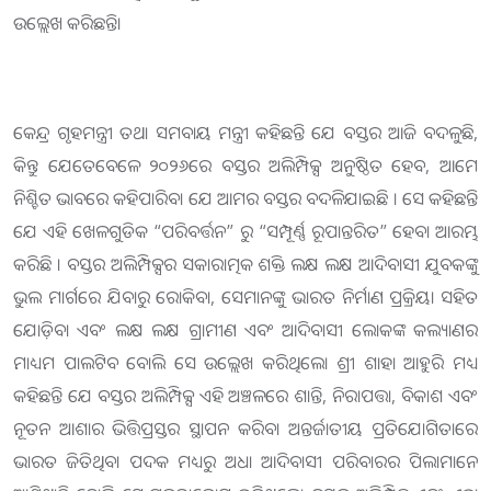
ଉଲ୍ଲେଖ କରିଛନ୍ତି।
କେନ୍ଦ୍ର ଗୃହମନ୍ତ୍ରୀ ତଥା ସମବାୟ ମନ୍ତ୍ରୀ କହିଛନ୍ତି ଯେ ବସ୍ତର ଆଜି ବଦଳୁଛି,
କିନ୍ତୁ ଯେତେବେଳେ ୨୦୨୬ରେ ବସ୍ତର ଅଲିମ୍ପିକ୍ସ ଅନୁଷ୍ଠିତ ହେବ, ଆମେ
ନିଶ୍ଚିତ ଭାବରେ କହିପାରିବା ଯେ ଆମର ବସ୍ତର ବଦଳିଯାଇଛି । ସେ କହିଛନ୍ତି
ଯେ ଏହି ଖେଳଗୁଡିକ “ପରିବର୍ତ୍ତନ” ରୁ “ସମ୍ପୂର୍ଣ୍ଣ ରୂପାନ୍ତରିତ” ହେବା ଆରମ୍ଭ
କରିଛି । ବସ୍ତର ଅଲିମ୍ପିକ୍ସର ସକାରାତ୍ମକ ଶକ୍ତି ଲକ୍ଷ ଲକ୍ଷ ଆଦିବାସୀ ଯୁବକଙ୍କୁ
ଭୁଲ ମାର୍ଗରେ ଯିବାରୁ ରୋକିବା, ସେମାନଙ୍କୁ ଭାରତ ନିର୍ମାଣ ପ୍ରକ୍ରିୟା ସହିତ
ଯୋଡ଼ିବା ଏବଂ ଲକ୍ଷ ଲକ୍ଷ ଗ୍ରାମୀଣ ଏବଂ ଆଦିବାସୀ ଲୋକଙ୍କ କଲ୍ୟାଣର
ମାଧ୍ୟମ ପାଲଟିବ ବୋଲି ସେ ଉଲ୍ଲେଖ କରିଥିଲେ। ଶ୍ରୀ ଶାହା ଆହୁରି ମଧ୍ୟ
କହିଛନ୍ତି ଯେ ବସ୍ତର ଅଲିମ୍ପିକ୍ସ ଏହି ଅଞ୍ଚଳରେ ଶାନ୍ତି, ନିରାପତ୍ତା, ବିକାଶ ଏବଂ
ନୂତନ ଆଶାର ଭିତ୍ତିପ୍ରସ୍ତର ସ୍ଥାପନ କରିବ। ଅନ୍ତର୍ଜାତୀୟ ପ୍ରତିଯୋଗିତାରେ
ଭାରତ ଜିତିଥିବା ପଦକ ମଧ୍ୟରୁ ଅଧା ଆଦିବାସୀ ପରିବାରର ପିଲାମାନେ