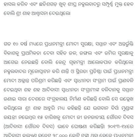
ହାସଲ କରିବ ଏବଂ ଛତିଶଗଡ଼ ଖୁବ୍ ଶୀଘ୍ର ନକ୍ସଲବାଦରୁ ସମ୍ପୂର୍ଣ୍ଣ ମୁକ୍ତ ହେବ
ବୋଲି ଶ୍ରୀ ଶାହ ଆଶ୍ୱାସନା ଦେଇଥିଲେ।
ଗତ ୧୦ ବର୍ଷ ମଧ୍ୟରେ ପ୍ରଧାନମନ୍ତ୍ରୀ ମୋଦୀ ସୁରକ୍ଷା, ସମ୍ମାନ ଏବଂ ଅନ୍ତର୍ଭୁକ୍ତି
ବିକାଶକୁ ପ୍ରାଥମିକତା ଦେବା ସହିତ ଜଳ, ଜଙ୍ଗଲ ଏବଂ ଜମିର ସୁରକ୍ଷାକୁ
ଆଗେଇ ନେଇଛନ୍ତି ବୋଲି କେନ୍ଦ୍ର ଗୃହମନ୍ତ୍ରୀ ଆଲୋକପାତ କରିଥିଲେ।
ନକ୍ସଲବାଦର ମୂଳୋତ୍ପାଟନ କରି ଶାନ୍ତି ଓ ସ୍ଥିରତା ପ୍ରତିଷ୍ଠା ପାଇଁ ପ୍ରଧାନମନ୍ତ୍ରୀ
ମୋଦୀ ଅକ୍ଳାନ୍ତ ପରିଶ୍ରମ କରିଛନ୍ତି ଏବଂ ସ୍ୱାଧୀନତା ସଂଗ୍ରାମ ପାଇଁ ପ୍ରାଣବଳି
ଦେଇଥିବା ଶହ ଶହ ଆଦିବାସୀ ସ୍ୱାଧୀନତା ସଂଗ୍ରାମୀଙ୍କ ବଳିଦାନକୁ ସମ୍ମାନ
ଜଣାଇ ସାରା ଦେଶରେ ସଂଗ୍ରହାଳୟ ନିର୍ମାଣ କରିଛନ୍ତି ବୋଲି ସେ ଉଲ୍ଲେଖ
କରିଥିଲେ। ଶ୍ରୀ ଶାହ ଆହୁରି ମଧ୍ୟ କହିଛନ୍ତି ଯେ ଭଗବାନ ବିର୍ସା ମୁଣ୍ଡାଙ୍କ
ଜୟନ୍ତୀ ନଭେମ୍ବର ୧୫ ତାରିଖକୁ ମୋଦୀ ଜୀ ଜନଜାତୀୟ ଗୌରବ ଦିବସ
(ଆଦିବାସୀ ଗୌରବ ଦିବସ) ଭାବେ ଘୋଷଣା କରିଛନ୍ତି। ୨୦୧୩-୧୪ରେ
ଆଦିବାସୀ କଲ୍ୟାଣ ବଜେଟ୍ ୨୮,୦୦୦ କୋଟି ଟଙ୍କା ଥିବା ବେଳେ ପ୍ରଧାନମନ୍ତ୍ରୀ