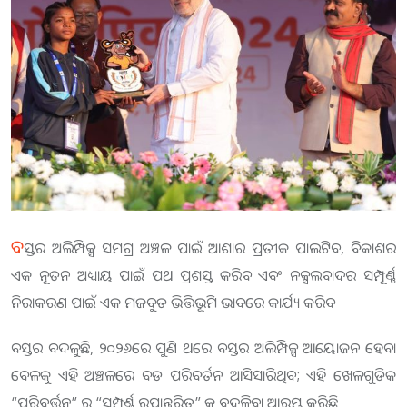
ବ
ସ୍ତର ଅଲିମ୍ପିକ୍ସ ସମଗ୍ର ଅଞ୍ଚଳ ପାଇଁ ଆଶାର ପ୍ରତୀକ ପାଲଟିବ, ବିକାଶର
ଏକ ନୂତନ ଅଧ୍ୟାୟ ପାଇଁ ପଥ ପ୍ରଶସ୍ତ କରିବ ଏବଂ ନକ୍ସଲବାଦର ସମ୍ପୂର୍ଣ୍ଣ
ନିରାକରଣ ପାଇଁ ଏକ ମଜବୁତ ଭିତ୍ତିଭୂମି ଭାବରେ କାର୍ଯ୍ୟ କରିବ
ବସ୍ତର ବଦଳୁଛି, ୨୦୨୬ରେ ପୁଣି ଥରେ ବସ୍ତର ଅଲିମ୍ପିକ୍ସ ଆୟୋଜନ ହେବା
ବେଳକୁ ଏହି ଅଞ୍ଚଳରେ ବଡ ପରିବର୍ତନ ଆସିସାରିଥିବ; ଏହି ଖେଳଗୁଡିକ
“ପରିବର୍ତ୍ତନ” ରୁ “ସମ୍ପୂର୍ଣ୍ଣ ରୂପାନ୍ତରିତ” କୁ ବଦଳିବା ଆରମ୍ଭ କରିଛି