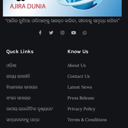
“ଆଜିର ଦୁନିଆ: ଓଡିଆଙ୍କୁ ସଶକ୍ତ କରିବା, ଜୀବନକୁ ସମୃଦ୍ଧ କରିବା”
Quck Links
Know Us
ଓଡ଼ିଶା
About Us
ରାଜ୍ୟ ରାଜନୀତି
Contact Us
ବିଧାନସଭା ସମାଚାର
Latest News
ସଂସଦ ସମାଚାର
Press Release
ଜାତୀୟ ରାଜନୈତିକ ଦୃଶ୍ୟପଟ
Privacy Policy
ସମ୍ପାଦକଙ୍କୁ ପତ୍ର
Terms & Conditions