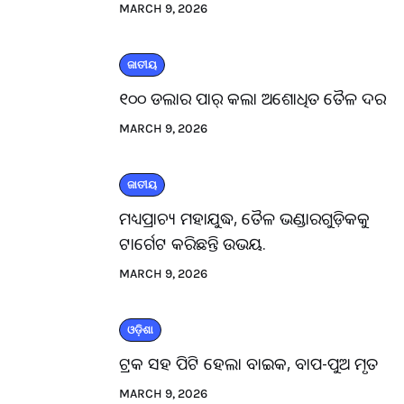
MARCH 9, 2026
ଜାତୀୟ
୧୦୦ ଡଲାର ପାର୍ କଲା ଅଶୋଧିତ ତୈଳ ଦର
MARCH 9, 2026
ଜାତୀୟ
ମଧ୍ୟପ୍ରାଚ୍ୟ ମହାଯୁଦ୍ଧ, ତୈଳ ଭଣ୍ଡାରଗୁଡ଼ିକକୁ
ଟାର୍ଗେଟ କରିଛନ୍ତି ଉଭୟ.
MARCH 9, 2026
ଓଡ଼ିଶା
ଟ୍ରକ ସହ ପିଟି ହେଲା ବାଇକ, ବାପ-ପୁଅ ମୃତ
MARCH 9, 2026