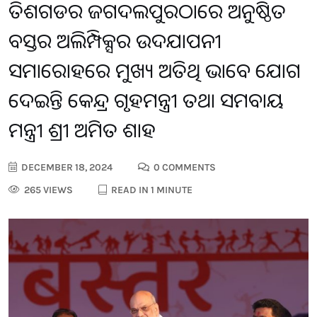
ଛତିଶଗଡର ଜଗଦଲପୁରଠାରେ ଅନୁଷ୍ଠିତ
ବସ୍ତର ଅଲିମ୍ପିକ୍ସର ଉଦଯାପନୀ
ସମାରୋହରେ ମୁଖ୍ୟ ଅତିଥି ଭାବେ ଯୋଗ
ଦେଇଛନ୍ତି କେନ୍ଦ୍ର ଗୃହମନ୍ତ୍ରୀ ତଥା ସମବାୟ
ମନ୍ତ୍ରୀ ଶ୍ରୀ ଅମିତ ଶାହ
DECEMBER 18, 2024
0 COMMENTS
265 VIEWS
READ IN 1 MINUTE