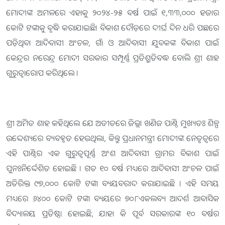
ମୋଦୀଙ୍କ ଅମଳରେ ଏହାକୁ ୨୦୨୪-୨୫ ବର୍ଷ ପାଇଁ ୧,୩୩,୦୦୦ ହଜାର
କୋଟି ଟଙ୍କାକୁ ବୃଦ୍ଧି କରାଯାଇଛି। ବିକାଶ ଦୌଡ଼ରେ ଦୀର୍ଘ ଦିନ ଧରି ପଛରେ
ପଡ଼ିଥିବା ଆଦିବାସୀ ଅଂଚଳ, ଗାଁ ଓ ଆଦିବାସୀ ଯୁବକଙ୍କ ବିକାଶ ପାଇଁ
କେନ୍ଦ୍ରର ନରେନ୍ଦ୍ର ମୋଦୀ ସରକାର ସମ୍ପୂର୍ଣ୍ଣ ପ୍ରତିଶ୍ରୁତିବଦ୍ଧ ବୋଲି ଶ୍ରୀ ଶାହ
ଗୁରୁତ୍ୱାରୋପ କରିଥିଲେ ।
ଶ୍ରୀ ଅମିତ ଶାହ କହିଥିଲେ ଯେ ଅତୀତରେ ଜିଲ୍ଲା ଖଣିଜ ପାଣ୍ଠି ମୁଖ୍ୟତଃ ଶିଳ୍ପ
ଉଦ୍ଦେଶ୍ୟରେ ବ୍ୟବହୃତ ହେଉଥିଲା, କିନ୍ତୁ ପ୍ରଧାନମନ୍ତ୍ରୀ ମୋଦୀଙ୍କ ନେତୃତ୍ୱରେ
ଏହି ପାଣ୍ଠିର ଏକ ଗୁରୁତ୍ୱପୂର୍ଣ୍ଣ ଅଂଶ ଆଦିବାସୀ ଗ୍ରାମର ବିକାଶ ପାଇଁ
ପୁନଃନିର୍ଦ୍ଦେଶିତ ହୋଇଛି । ଗତ ୧୦ ବର୍ଷ ମଧ୍ୟରେ ଆଦିବାସୀ ଅଂଚଳ ପାଇଁ
ଅତିରିକ୍ତ ୯୭,୦୦୦ କୋଟି ଟଙ୍କା ବ୍ୟୟବରାଦ କରାଯାଇଛି । ଏହି ସମୟ
ମଧ୍ୟରେ ୬୪୦୦ କୋଟି ଟଙ୍କା ବ୍ୟୟରେ ୭୦୮ଏକଲବ୍ୟ ଆଦର୍ଶ ଆବାସିକ
ବିଦ୍ୟାଳୟ ପ୍ରତିଷ୍ଠା ହୋଇଛି, ଯାହା କି ପୂର୍ବ ସରକାରଙ୍କ ୧୦ ବର୍ଷର