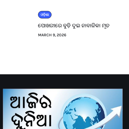
ଓଡ଼ିଶା
ପୋଖରୀରେ ବୁଡ଼ି ଦୁଇ ନାବାଳିକା ମୃତ
MARCH 9, 2026