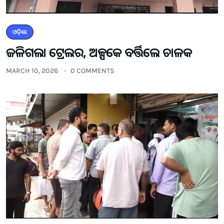
ଓଡ଼ିଶା
ଜଳିଗଲା ଟ୍ରେଲର, ଅଳ୍ପକେ ବର୍ତ୍ତିଲେ ଚାଳକ
MARCH 10, 2026
0 COMMENTS