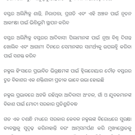
ବସ୍ତର ଅଲିମ୍ପିକ୍ସ ଶାନ୍ତି, ନିରାପତ୍ତା, ପ୍ରଗତି ଏବଂ ଏହି ଅଞ୍ଚଳ ପାଇଁ ନୂତନ
ଆକାଂକ୍ଷା ପାଇଁ ଭିତ୍ତିଭୂମି ସ୍ଥାପନ କରିବ
ବସ୍ତର ଅଲିମ୍ପିକ୍ସ ବସ୍ତରର ଆଦିବାସୀ ପିଲାମାନଙ୍କ ପାଇଁ ନୂଆ ବିଶ୍ୱ ଦିଗନ୍ତ
ଖୋଲିବ ଏବଂ ଆଗାମୀ ଦିନରେ ସେମାନଙ୍କର ସାମର୍ଥ୍ୟକୁ ଉପଲବ୍ଧି କରିବା
ପାଇଁ ସଶକ୍ତ କରିବ
ନକ୍ସଲ ହିଂସାରେ ପ୍ରଭାବିତ ଭିନ୍ନକ୍ଷମଙ୍କ ପାଇଁ ହ୍ୱିଲଚେୟାର ଦୌଡ଼ ବସ୍ତରର
ଦ୍ରୁତ ବିକାଶର ଏକ ଶକ୍ତିଶାଳୀ ପ୍ରତୀକ ଭାବେ ଉଭା ହୋଇଛି
ନକ୍ସଲ ପ୍ରଭାବରେ ଅଟକି ରହିଥିବା ଆଦିବାସୀ ଅଂଚଳ, ଗାଁ ଓ ଯୁବକମାନଙ୍କ
ବିକାଶ ପାଇଁ ମୋଦୀ ସରକାର ପ୍ରତିଶ୍ରୁତିବଦ୍ଧ
ଗତ ଏକ ଦଶନ୍ଧି ମଧ୍ୟରେ ସରକାର କେବଳ ନକ୍ସଲଙ୍କ ବିରୋଧରେ ସୁରକ୍ଷା
ବ୍ୟବସ୍ଥାକୁ ସୁଦୃଢ଼ କରିନାହାନ୍ତି ବରଂ ଆତ୍ମସମର୍ପଣ କରି ମୁଖ୍ୟସ୍ରୋତକୁ