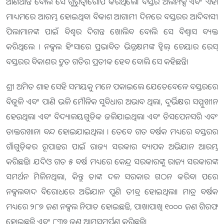
ଆଣିଥାନ୍ତି ବୋଲି ସେ ଗୁରୁତ୍ୱାରୋପ କରିଥିଲେ। ବସ୍ତର ଅଲିମ୍ପିକ୍ସ ଏବଂ ଏହା
ମାଧ୍ୟମରେ ଆରମ୍ଭ ହୋଇଥିବା ବିକାଶ ଆଗାମୀ ଦିନରେ ବସ୍ତରର ଆଦିବାସୀ
ପିଲାମାନଙ୍କ ପାଇଁ ବିଶ୍ୱର ଦିଗନ୍ତ ଖୋଲିବ ବୋଲି ସେ ବିଶ୍ୱାସ ବ୍ୟକ୍ତ
କରିଥିଲେ । ନକ୍ସଲ ହିଂସାରେ ପ୍ରଭାବିତ ଭିନ୍ନକ୍ଷମଙ୍କ ହ୍ୱିଲ୍ ଚେୟାର ରେସ୍
ବସ୍ତରର ବିକାଶର ଦ୍ରୁତ ଗତିର ପ୍ରତୀକ ହେବ ବୋଲି ସେ କହିଛନ୍ତି।
ଶ୍ରୀ ଅମିତ ଶାହ ସେହି ସମୟକୁ ମନେ ପକାଇଲେ ଯେତେବେଳେ ବସ୍ତରରେ
ବିଜୁଳି ଏବଂ ପାଣି ଭଳି ମୌଳିକ ସୁବିଧାର ଅଭାବ ଥିଲା, ଦୁର୍ଭିକ୍ଷର ସମ୍ମୁଖୀନ
ହେଉଥିଲା ଏବଂ ବିଦ୍ୟାଳୟଗୁଡିକ ଜଳିଯାଇଥିଲା ଏବଂ ଡିସପେନସରି ଏବଂ
ଡାକ୍ତରଖାନା ବନ୍ଦ ହୋଇଯାଇଥିଲା । ତେବେ ଗତ ବର୍ଷକ ମଧ୍ୟରେ ବସ୍ତରର
ଗାଁଗୁଡ଼ିକର ରୂପାନ୍ତର ପାଇଁ ରାଜ୍ୟ ସରକାର ବ୍ୟାପକ ଅଭିଯାନ ଆରମ୍ଭ
କରିଛନ୍ତି। ଯଦିଓ ଗତ ୫ ବର୍ଷ ମଧ୍ୟରେ କେନ୍ଦ୍ର ସରକାରଙ୍କୁ ରାଜ୍ୟ ସରକାରଙ୍କ
ସମର୍ଥନ ମିଳିନଥିଲା, କିନ୍ତୁ ତାଙ୍କ ଦଳ ସରକାର ଗଠନ କରିବା ପରେ
ନକ୍ସଲବାଦ ବିରୋଧରେ ଅଭିଯାନ ପୁଣି ତୀବ୍ର ହୋଇଥିଲା। ମାତ୍ର ବର୍ଷକ
ମଧ୍ୟରେ ୨୮୭ ଜଣ ନକ୍ସଲ ନିପାତ ହୋଇଛନ୍ତି, ପାଖାପାଖି ୧୦୦୦ ଜଣ ଗିରଫ
ହୋଇଛନ୍ତି ଏବଂ ୮୩୭ ଜଣ ଆତ୍ମସମର୍ପଣ କରିଛନ୍ତି।