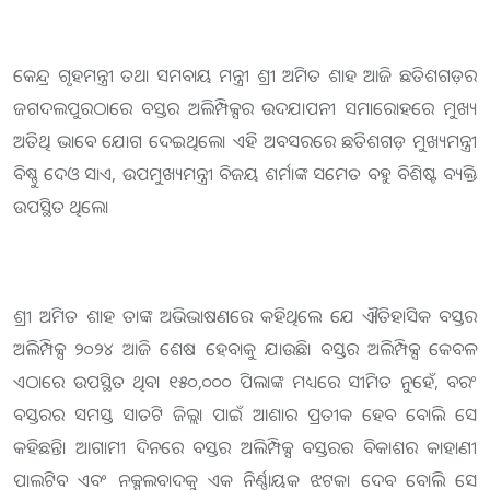
କେନ୍ଦ୍ର ଗୃହମନ୍ତ୍ରୀ ତଥା ସମବାୟ ମନ୍ତ୍ରୀ ଶ୍ରୀ ଅମିତ ଶାହ ଆଜି ଛତିଶଗଡ଼ର
ଜଗଦଲପୁରଠାରେ ବସ୍ତର ଅଲିମ୍ପିକ୍ସର ଉଦଯାପନୀ ସମାରୋହରେ ମୁଖ୍ୟ
ଅତିଥି ଭାବେ ଯୋଗ ଦେଇଥିଲେ। ଏହି ଅବସରରେ ଛତିଶଗଡ଼ ମୁଖ୍ୟମନ୍ତ୍ରୀ
ବିଷ୍ଣୁ ଦେଓ ସାଏ, ଉପମୁଖ୍ୟମନ୍ତ୍ରୀ ବିଜୟ ଶର୍ମାଙ୍କ ସମେତ ବହୁ ବିଶିଷ୍ଟ ବ୍ୟକ୍ତି
ଉପସ୍ଥିତ ଥିଲେ।
ଶ୍ରୀ ଅମିତ ଶାହ ତାଙ୍କ ଅଭିଭାଷଣରେ କହିଥିଲେ ଯେ ଐତିହାସିକ ବସ୍ତର
ଅଲିମ୍ପିକ୍ସ ୨୦୨୪ ଆଜି ଶେଷ ହେବାକୁ ଯାଉଛି। ବସ୍ତର ଅଲିମ୍ପିକ୍ସ କେବଳ
ଏଠାରେ ଉପସ୍ଥିତ ଥିବା ୧୫୦,୦୦୦ ପିଲାଙ୍କ ମଧ୍ୟରେ ସୀମିତ ନୁହେଁ, ବରଂ
ବସ୍ତରର ସମସ୍ତ ସାତଟି ଜିଲ୍ଲା ପାଇଁ ଆଶାର ପ୍ରତୀକ ହେବ ବୋଲି ସେ
କହିଛନ୍ତି। ଆଗାମୀ ଦିନରେ ବସ୍ତର ଅଲିମ୍ପିକ୍ସ ବସ୍ତରର ବିକାଶର କାହାଣୀ
ପାଲଟିବ ଏବଂ ନକ୍ସଲବାଦକୁ ଏକ ନିର୍ଣ୍ଣାୟକ ଝଟକା ଦେବ ବୋଲି ସେ