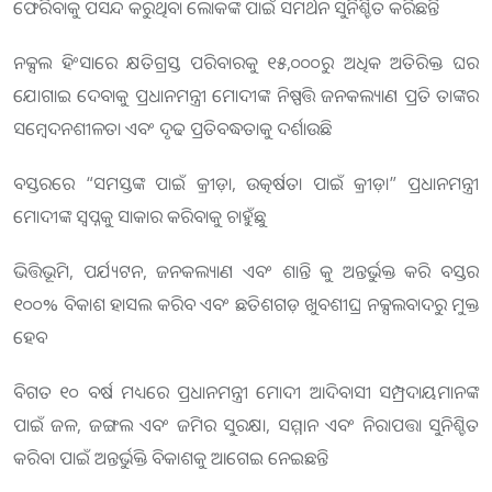
ଫେରିବାକୁ ପସନ୍ଦ କରୁଥିବା ଲୋକଙ୍କ ପାଇଁ ସମର୍ଥନ ସୁନିଶ୍ଚିତ କରିଛନ୍ତି
ନକ୍ସଲ ହିଂସାରେ କ୍ଷତିଗ୍ରସ୍ତ ପରିବାରକୁ ୧୫,୦୦୦ରୁ ଅଧିକ ଅତିରିକ୍ତ ଘର
ଯୋଗାଇ ଦେବାକୁ ପ୍ରଧାନମନ୍ତ୍ରୀ ମୋଦୀଙ୍କ ନିଷ୍ପତ୍ତି ଜନକଲ୍ୟାଣ ପ୍ରତି ତାଙ୍କର
ସମ୍ବେଦନଶୀଳତା ଏବଂ ଦୃଢ ପ୍ରତିବଦ୍ଧତାକୁ ଦର୍ଶାଉଛି
ବସ୍ତରରେ “ସମସ୍ତଙ୍କ ପାଇଁ କ୍ରୀଡ଼ା, ଉତ୍କର୍ଷତା ପାଇଁ କ୍ରୀଡ଼ା” ପ୍ରଧାନମନ୍ତ୍ରୀ
ମୋଦୀଙ୍କ ସ୍ୱପ୍ନକୁ ସାକାର କରିବାକୁ ଚାହୁଁଛୁ
ଭିତ୍ତିଭୂମି, ପର୍ଯ୍ୟଟନ, ଜନକଲ୍ୟାଣ ଏବଂ ଶାନ୍ତି କୁ ଅନ୍ତର୍ଭୁକ୍ତ କରି ବସ୍ତର
୧୦୦% ବିକାଶ ହାସଲ କରିବ ଏବଂ ଛତିଶଗଡ଼ ଖୁବଶୀଘ୍ର ନକ୍ସଲବାଦରୁ ମୁକ୍ତ
ହେବ
ବିଗତ ୧୦ ବର୍ଷ ମଧ୍ୟରେ ପ୍ରଧାନମନ୍ତ୍ରୀ ମୋଦୀ ଆଦିବାସୀ ସମ୍ପ୍ରଦାୟମାନଙ୍କ
ପାଇଁ ଜଳ, ଜଙ୍ଗଲ ଏବଂ ଜମିର ସୁରକ୍ଷା, ସମ୍ମାନ ଏବଂ ନିରାପତ୍ତା ସୁନିଶ୍ଚିତ
କରିବା ପାଇଁ ଅନ୍ତର୍ଭୁକ୍ତି ବିକାଶକୁ ଆଗେଇ ନେଇଛନ୍ତି