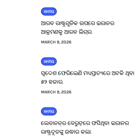
ଜାତୀୟ
ଆରବ ରାଷ୍ଟ୍ରଗୁଡିକ ଉପରେ ଇରାନର
ଆକ୍ରମଣକୁ ଆରବ ଲିଗ୍‌ର.
MARCH 9, 2026
ଜାତୀୟ
ସ୍ବଦେଶ ଫେରିଲେଣି ମଧ୍ୟପ୍ରାଚ୍ୟରେ ଅଟକି ଥିବା
୫୨ ହଜାର.
MARCH 9, 2026
ଜାତୀୟ
ଲେବାନନ୍‌ର ବେରୁଟ୍‌ରେ ଫସିଥିବା ଇରାନର
ରାଷ୍ଟ୍ରଦୂତଙ୍କୁ ଉଦ୍ଧାର କଲା.