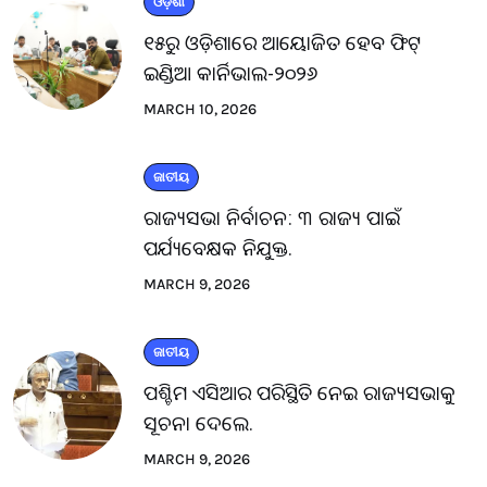
ଓଡ଼ିଶା
୧୫ରୁ ଓଡ଼ିଶାରେ ଆୟୋଜିତ ହେବ ଫିଟ୍
ଇଣ୍ଡିଆ କାର୍ନିଭାଲ-୨୦୨୬
MARCH 10, 2026
ଜାତୀୟ
ରାଜ୍ୟସଭା ନିର୍ବାଚନ: ୩ ରାଜ୍ୟ ପାଇଁ
ପର୍ଯ୍ୟବେକ୍ଷକ ନିଯୁକ୍ତ.
MARCH 9, 2026
ଜାତୀୟ
ପଶ୍ଚିମ ଏସିଆର ପରିସ୍ଥିତି ନେଇ ରାଜ୍ୟସଭାକୁ
ସୂଚନା ଦେଲେ.
MARCH 9, 2026