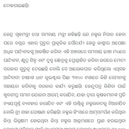
ଦୋହରାଇଛନ୍ତି।
କେନ୍ଦ୍ର ଗୃହମନ୍ତ୍ରୀ ତଥା ସମବାୟ ମନ୍ତ୍ରୀ କହିଛନ୍ତି ଯେ ନକ୍ସଲ ନିପାତ ହେବା
ପରେ ବସ୍ତର ଏହାର ପ୍ରଚୁର ପ୍ରାକୃତିକ ସୌନ୍ଦର୍ଯ୍ୟ ହେତୁ କାଶ୍ମୀର ଅପେକ୍ଷା
ଅଧିକ ପର୍ଯ୍ୟଟକଙ୍କୁ ଆକର୍ଷିତ କରିବ। ଏହି ଅଞ୍ଚଳରେ ସମବାୟ ଢାଞ୍ଚା ମଧ୍ୟରେ
ପର୍ଯ୍ୟଟନ, କ୍ଷୁଦ୍ର ଶିଳ୍ପ ଏବଂ ଦୁଗ୍ଧ କ୍ଷେତ୍ରକୁ ପ୍ରୋତ୍ସାହିତ କରିବା ଉପରେ ମୋଦୀ
ସରକାର ଗୁରୁତ୍ୱ ଦେଉଛନ୍ତି ବୋଲି ସେ ଆଲୋକପାତ କରିଥିଲେ। ଏଥିସହ
ଆଦିବାସୀ ଚାଷୀଙ୍କ ଧାନ କୁଇଣ୍ଟାଲ ପିଛା ୩୧୦୦ ଟଙ୍କାରେ କିଣି ସେମାନଙ୍କୁ
ସହାୟତା କରିବାକୁ ସରକାର କାର୍ଯ୍ୟ କରୁଛନ୍ତି। କେନ୍ଦୁପତ୍ର କିଣିବା ପାଇଁ
ଖୁବଶୀଘ୍ର ସମାନ ଯୋଜନା ଆରମ୍ଭ କରାଯିବ, ଯାହା ଦ୍ୱାରା କୃଷକମାନଙ୍କ ପ୍ରତି
ନ୍ୟାୟପୂର୍ଣ୍ଣ ବ୍ୟବହାର କରାଯିବ ଏବଂ ଏହି ପାଣ୍ଠିକୁ ନକ୍ସଲବାଦକୁ ନିଆନଯିବ
ବୋଲି ଶ୍ରୀ ଶାହା ଘୋଷଣା କରିଛନ୍ତି। ନକ୍ସଲ ହିଂସାରେ ଆତ୍ମସମର୍ପଣ କରିଥିବା
କିମ୍ବା ଭିନ୍ନକ୍ଷମ ହୋଇଥିବା କିମ୍ବା ନକ୍ସଲ ଆକ୍ରମଣରେ ପ୍ରାଣ ହରାଇଥିବା