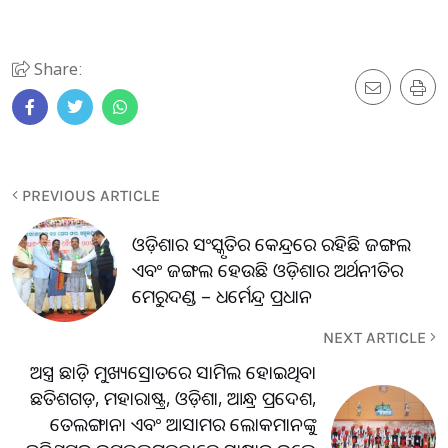
Share:
PREVIOUS ARTICLE
ଓଡ଼ିଶାର ସଂସ୍କୃତିର କେନ୍ଦ୍ରରେ ରହିଛି ଜଙ୍ଗଲ
ଏବଂ ଜଙ୍ଗଲ ହେଉଛି ଓଡ଼ିଶାର ଅର୍ଥନୀତିର
ମେରୁଦଣ୍ଡ – ଧର୍ମେନ୍ଦ୍ର ପ୍ରଧାନ
NEXT ARTICLE
ଅସ୍ତ୍ର ଛାଡ଼ି ମୁଖ୍ୟସ୍ରୋତରେ ସାମିଲ ହୋଇଥିବା
ଛତିଶଗଡ଼, ମହାରାଷ୍ଟ୍ର, ଓଡ଼ିଶା, ଆନ୍ଧ୍ର ପ୍ରଦେଶ,
ତେଲଙ୍ଗାନା ଏବଂ ଆସାମର ଲୋକମାନଙ୍କୁ