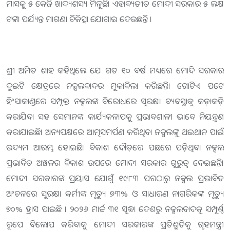
ମାସକୁ ୫ କେଜି ଖାଦ୍ୟଶସ୍ୟ ମିଳୁଛି। ଏହାବ୍ୟତୀତ ମୋଦୀ ସରକାର ୫ ଲକ୍ଷ
ଟଙ୍କା ପର୍ଯ୍ୟନ୍ତ ମାଗଣା ଚିକିତ୍ସା ଯୋଗାଇ ଦେଉଛନ୍ତି ।
ଶ୍ରୀ ଅମିତ ଶାହ କହିଥିଲେ ଯେ ଗତ ୧୦ ବର୍ଷ ମଧ୍ୟରେ ମୋଦି ସରକାର
ଦୁଇଟି କ୍ଷେତ୍ରରେ ନକ୍ସଲବାଦର ମୁକାବିଲା କରିଛନ୍ତି। ଗୋଟିଏ ପଟେ
ହିଂସାକାଣ୍ଡରେ ସମ୍ପୃକ୍ତ ନକ୍ସଲଙ୍କ ବିରୋଧରେ ସୁରକ୍ଷା ବ୍ୟବସ୍ଥାକୁ କଡ଼ାକଡ଼ି
କରାଯିବା ସହ ସେମାନଙ୍କ କାର୍ଯ୍ୟକଳାପକୁ ପ୍ରଭାବଶାଳୀ ଭାବେ ନିୟନ୍ତ୍ରଣ
କରାଯାଇଛି। ଅନ୍ୟପକ୍ଷରେ ଆତ୍ମସମର୍ପଣ କରିଥିବା ନକ୍ସଲଙ୍କୁ ଥଇଥାନ ପାଇଁ
ଉଦ୍ୟମ ଆରମ୍ଭ ହୋଇଛି। ବିକାଶ ଦୌଡ଼ରେ ପଛରେ ପଡ଼ିଥିବା ନକ୍ସଲ
ପ୍ରଭାବିତ ଅଞ୍ଚଳର ବିକାଶ ଉପରେ ମୋଦୀ ସରକାର ଗୁରୁତ୍ୱ ଦେଇଛନ୍ତି।
ମୋଦୀ ସରକାରଙ୍କ ପ୍ରୟାସ ଯୋଗୁଁ ୧୯୮୩ ପରଠାରୁ ନକ୍ସଲ ପ୍ରଭାବିତ
ଅଂଚଳରେ ସୁରକ୍ଷା କର୍ମୀଙ୍କ ମୃତ୍ୟୁ ୭୩% ଓ ସାଧାରଣ ନାଗରିକଙ୍କ ମୃତ୍ୟୁ
୭୦% ହ୍ରାସ ପାଇଛି । ୨୦୨୬ ମାର୍ଚ୍ଚ ୩୧ ସୁଦ୍ଧା ଦେଶରୁ ନକ୍ସଲବାଦକୁ ସମ୍ପୂର୍ଣ୍ଣ
ରୂପେ ବିଲୋପ କରିବାକୁ ମୋଦୀ ସରକାରଙ୍କ ପ୍ରତିଶ୍ରୁତିକୁ ଗୃହମନ୍ତ୍ରୀ