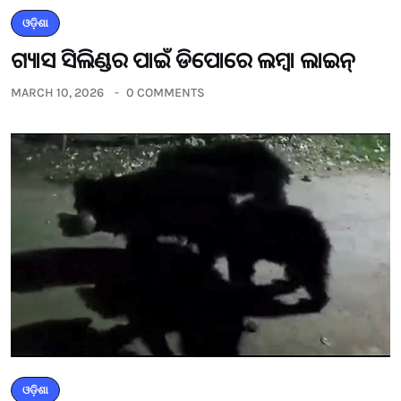
ଓଡ଼ିଶା
ଗ୍ୟାସ ସିଲିଣ୍ଡର ପାଇଁ ଡିପୋରେ ଲମ୍ବା ଲାଇନ୍
MARCH 10, 2026
0 COMMENTS
ଓଡ଼ିଶା