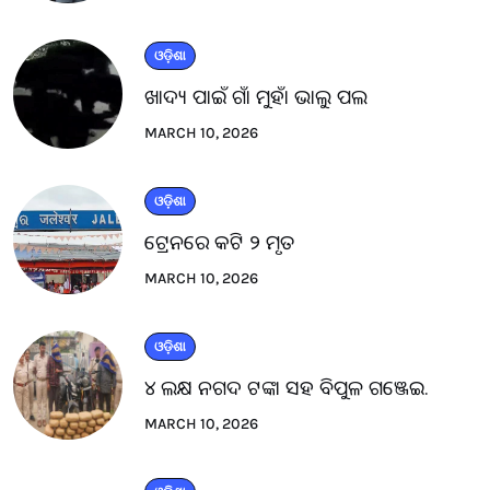
ଓଡ଼ିଶା
ଖାଦ୍ୟ ପାଇଁ ଗାଁ ମୁହାଁ ଭାଲୁ ପଲ
MARCH 10, 2026
ଓଡ଼ିଶା
ଟ୍ରେନରେ କଟି ୨ ମୃତ
MARCH 10, 2026
ଓଡ଼ିଶା
୪ ଲକ୍ଷ ନଗଦ ଟଙ୍କା ସହ ବିପୁଳ ଗଞ୍ଜେଇ.
MARCH 10, 2026