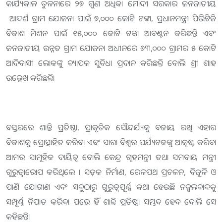
କାର୍ଯ୍ୟକାଳ ତୁଳନାରେ ୨୭ ଗୁଣ ଅଧିକ। ମୋଦୀ ସରକାର ଜନଜାତୀୟ
ଆଦର୍ଶ ଗ୍ରାମ ଯୋଜନା ପାଇଁ ୭,୦୦୦ କୋଟି ଟଙ୍କା, ପ୍ରଧାନମନ୍ତ୍ରୀ ପିଭିଟିଜି
ବିକାଶ ମିଶନ ପାଇଁ ୧୫,୦୦୦ କୋଟି ଟଙ୍କା ଆବଣ୍ଟନ କରିଛନ୍ତି ଏବଂ
ଜନଜାତୀୟ ଉନ୍ନତ ଗ୍ରାମ ଯୋଜନା ଅଧୀନରେ ୬୩,୦୦୦ ଗ୍ରାମର ୫ କୋଟି
ଆଦିବାସୀ ଲୋକଙ୍କୁ ବ୍ୟାପକ ସୁବିଧା ପ୍ରଦାନ କରିଛନ୍ତି ବୋଲି ଶ୍ରୀ ଶାହ
ଉଲ୍ଲେଖ କରିଛନ୍ତି।
ବସ୍ତରରେ ଶାନ୍ତି ପ୍ରତିଷ୍ଠା, ପ୍ରାକୃତିକ ସୌନ୍ଦର୍ଯ୍ୟକୁ ବଜାୟ ରଖି ଏହାର
ବିକାଶକୁ ପ୍ରୋତ୍ସାହିତ କରିବା ଏବଂ ସାରା ବିଶ୍ୱର ପର୍ଯ୍ୟଟକଙ୍କୁ ଆକୃଷ୍ଟ କରିବା
ଆମର ସାମୂହିକ ଦାୟିତ୍ୱ ବୋଲି କେନ୍ଦ୍ର ଗୃହମନ୍ତ୍ରୀ ତଥା ସମବାୟ ମନ୍ତ୍ରୀ
ଗୁରୁତ୍ୱାରୋପ କରିଥିଲେ । ସଡ଼କ ନିର୍ମାଣ, ରେଳପଥ ପ୍ରଚଳନ, ବିଜୁଳି ଓ
ପାଣି ଯୋଗାଣ ଏବଂ ସବୁଠାରୁ ଗୁରୁତ୍ୱପୂର୍ଣ୍ଣ କଥା ହେଉଛି ନକ୍ସଲବାଦକୁ
ସମ୍ପୂର୍ଣ୍ଣ ନିପାତ କରିବା ପରେ ହିଁ ଶାନ୍ତି ପ୍ରତିଷ୍ଠା ସମ୍ଭବ ହେବ ବୋଲି ସେ
କହିଛନ୍ତି।