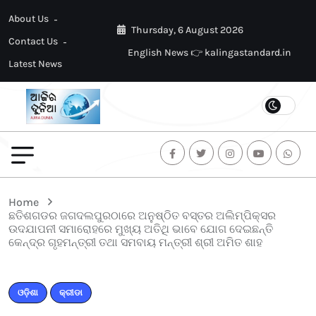
About Us
Thursday, 6 August 2026
Contact Us
English News 👉 kalingastandard.in
Latest News
Home
ଛତିଶଗଡର ଜଗଦଲପୁରଠାରେ ଅନୁଷ୍ଠିତ ବସ୍ତର ଅଲିମ୍ପିକ୍ସର
ଉଦଯାପନୀ ସମାରୋହରେ ମୁଖ୍ୟ ଅତିଥି ଭାବେ ଯୋଗ ଦେଇଛନ୍ତି
କେନ୍ଦ୍ର ଗୃହମନ୍ତ୍ରୀ ତଥା ସମବାୟ ମନ୍ତ୍ରୀ ଶ୍ରୀ ଅମିତ ଶାହ
ଓଡ଼ିଶା
କ୍ରୀଡା