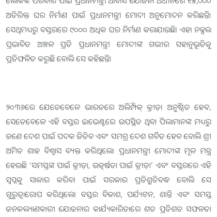
ଲୋକଙ୍କ ପରିବାର ପାଇଁ ପ୍ରଧାନମନ୍ତ୍ରୀ ଆବାସ ଯୋଜନା ଅଧୀନରେ ୧୫,୦୦୦
ଅତିରିକ୍ତ ଘର ନିର୍ମାଣ ପାଇଁ ପ୍ରଧାନମନ୍ତ୍ରୀ ମୋଦୀ ଅନୁମୋଦନ କରିଛନ୍ତି।
ସେଥିମଧ୍ୟରୁ ବସ୍ତରରେ ୯୦୦୦ ଅଧିକ ଘର ନିର୍ମାଣ କରାଯାଉଛି। ଏହା ନକ୍ସଲ
ପ୍ରଭାବିତ ଅଞ୍ଚଳ ପ୍ରତି ପ୍ରଧାନମନ୍ତ୍ରୀ ମୋଦୀଙ୍କ ଗଭୀର ସହାନୁଭୂତିକୁ
ପ୍ରତିଫଳିତ କରୁଛି ବୋଲି ସେ କହିଛନ୍ତି।
୨୦୩୬ରେ ଯେତେବେଳେ ଭାରତରେ ଅଲିମ୍ପିକ୍ କ୍ରୀଡ଼ା ଅନୁଷ୍ଠିତ ହେବ,
ସେତେବେଳେ ଏହି ବସ୍ତର ଇଭେଣ୍ଟରେ ଉପସ୍ଥିତ ଥିବା ପିଲାମାନଙ୍କ ମଧ୍ୟରୁ
ଜଣେ ଦେଶ ପାଇଁ ପଦକ ଜିତିବ ଏବଂ ସମଗ୍ର ଦେଶ ଗର୍ବିତ ହେବ ବୋଲି ଶ୍ରୀ
ଅମିତ ଶାହ ବିଶ୍ୱାସ ବ୍ୟକ୍ତ କରିଥିଲେ। ପ୍ରଧାନମନ୍ତ୍ରୀ ମୋଦୀଙ୍କ ମୂଳ ମନ୍ତ୍ର
ହେଉଛି ‘ସମସ୍ତଙ୍କ ପାଇଁ କ୍ରୀଡ଼ା, ଉତ୍କର୍ଷତା ପାଇଁ କ୍ରୀଡ଼ା’ ଏବଂ ବସ୍ତରରେ ଏହି
ସ୍ୱପ୍ନକୁ ସାକାର କରିବା ପାଇଁ ସରକାର ପ୍ରତିଶ୍ରୁତିବଦ୍ଧ ବୋଲି ସେ
ଗୁରୁତ୍ୱାରୋପ କରିଥିଲେ। ବସ୍ତର ବିକାଶ, ପର୍ଯ୍ୟଟନ, ଶାନ୍ତି ଏବଂ ସମସ୍ତ
ଜନକଲ୍ୟାଣକାରୀ ଯୋଜନାର କାର୍ଯ୍ୟକାରିତାରେ ଶତ ପ୍ରତିଶତ ସଫଳତା