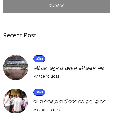
ଅର୍ଥନୀତି
Recent Post
ଓଡ଼ିଶା
ଜଳିଗଲା ଟ୍ରେଲର, ଅଳ୍ପକେ ବର୍ତ୍ତିଲେ ଚାଳକ
MARCH 10, 2026
ଓଡ଼ିଶା
ଗ୍ୟାସ ସିଲିଣ୍ଡର ପାଇଁ ଡିପୋରେ ଲମ୍ବା ଲାଇନ୍
MARCH 10, 2026