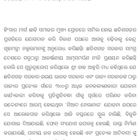
ହିଂସାର ମାର୍ଗ ଛାଡ଼ି ସମାଜର ମୁଖ୍ୟ ସ୍ରୋତରେ ସାମିଲ ହୋଇ ଛତିଶଗଡ଼ର
ପ୍ରଗତିରେ ଯୋଗଦାନ କରି ବିକାଶ ପଥରେ ଆଗକୁ ବଢ଼ିବାକୁ କେନ୍ଦ୍ର
ଗୃହମନ୍ତ୍ରୀ ନକ୍ସଲମାନଙ୍କୁ ଅନୁରୋଧ କରିଛନ୍ତି। ଛତିଶଗଡ଼ ସରକାର ସମଗ୍ର
ଦେଶରେ ସବୁଠାରୁ ଆକର୍ଷଣୀୟ ଆତ୍ମସମର୍ପଣ ନୀତି ପ୍ରଣୟନ କରିଛନ୍ତି
ବୋଲି ସେ ଗୁରୁତ୍ୱାରୋପ କରିଥିଲେ। ଶ୍ରୀ ଶାହ ଆହୁରି ମଧ୍ୟ କହିଥିଲେ ଯେ
ଛତିଶଗଡ଼ ସରକାର ଉଭୟ ଭାରତ ସରକାର ଏବଂ ରାଜ୍ୟ ସରକାରଙ୍କ ଠାରୁ
ରାଜ୍ୟର ପ୍ରତ୍ୟେକ ଗାଁରେ ୩୦୦ରୁ ଅଧିକ ଜନକଲ୍ୟାଣକାରୀ ଯୋଜନା
କାର୍ଯ୍ୟକାରୀ କରିବାକୁ ପ୍ରତିଶ୍ରୁତିବଦ୍ଧ। ଗାଁକୁ ସ୍ୱର୍ଗରେ ପରିଣତ କରିବା
ଉଦ୍ଦେଶ୍ୟରେ ଆରମ୍ଭ ହୋଇଥିବା ‘ନିଆଦ ନେଲାନାର’ ଯୋଜନା ଉପରେ
ସେ ଆଲୋକପାତ କରିଥିଲେ। ଆଜି ବସ୍ତରରେ ସ୍କୁଲ ଚାଲିଛି, ବିଜୁଳି
ଯୋଗାଇ ଦିଆଯାଇଛି, ଫୋନ୍ ସଂଯୋଗ ଉପଲବ୍ଧ ହେଉଛି, ରାସ୍ତା ନିର୍ମାଣ
କରାଯାଉଛି, ପାନୀୟ ଜଳ ଉପଲବ୍ଧ ହେଉଛି ଏବଂ ପ୍ରତ୍ୟେକ ଆଦିବାସୀ ଙ୍କୁ