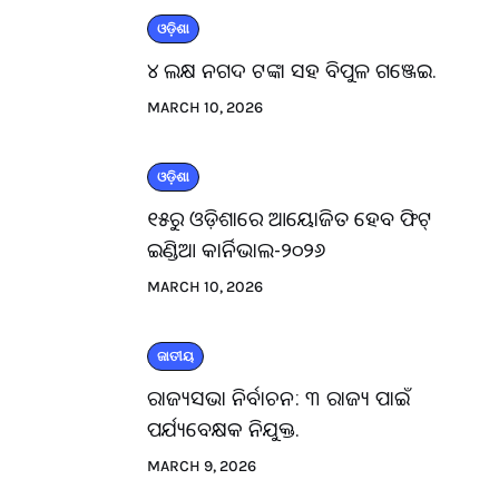
ଓଡ଼ିଶା
୪ ଲକ୍ଷ ନଗଦ ଟଙ୍କା ସହ ବିପୁଳ ଗଞ୍ଜେଇ.
MARCH 10, 2026
ଓଡ଼ିଶା
୧୫ରୁ ଓଡ଼ିଶାରେ ଆୟୋଜିତ ହେବ ଫିଟ୍
ଇଣ୍ଡିଆ କାର୍ନିଭାଲ-୨୦୨୬
MARCH 10, 2026
ଜାତୀୟ
ରାଜ୍ୟସଭା ନିର୍ବାଚନ: ୩ ରାଜ୍ୟ ପାଇଁ
ପର୍ଯ୍ୟବେକ୍ଷକ ନିଯୁକ୍ତ.
MARCH 9, 2026