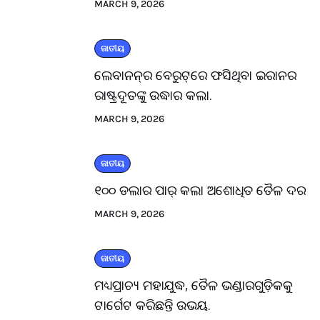
MARCH 9, 2026
ଜାତୀୟ
ଲେବାନନ୍‌ର ବେରୁଟ୍‌ରେ ଫସିଥିବା ଇରାନର
ରାଷ୍ଟ୍ରଦୂତଙ୍କୁ ଉଦ୍ଧାର କଲା.
MARCH 9, 2026
ଜାତୀୟ
୧୦୦ ଡଲାର ପାର୍ କଲା ଅଶୋଧିତ ତୈଳ ଦର
MARCH 9, 2026
ଜାତୀୟ
ମଧ୍ୟପ୍ରାଚ୍ୟ ମହାଯୁଦ୍ଧ, ତୈଳ ଭଣ୍ଡାରଗୁଡ଼ିକକୁ
ଟାର୍ଗେଟ କରିଛନ୍ତି ଉଭୟ.