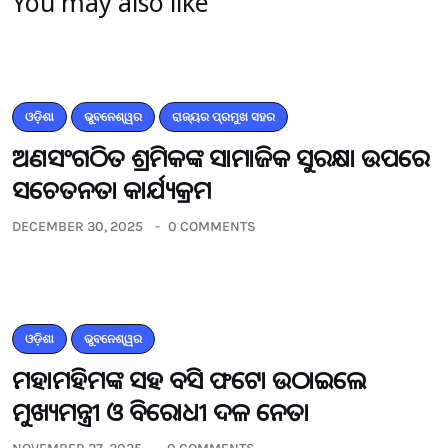
You may also like
ଓଡ଼ିଶା
ଭୁବନେଶ୍ୱର
ରାଜ୍ୟର ପ୍ରମୁଖ ସହର
ଅଣସଂଗଠିତ ଶ୍ରମିକଙ୍କ ସାମାଜିକ ସୁରକ୍ଷା ଉପରେ
ସଚେତନତା କାର୍ଯ୍ୟକ୍ରମ
DECEMBER 30, 2025
0 COMMENTS
ଓଡ଼ିଶା
ଭୁବନେଶ୍ୱର
ମହାମହିମଙ୍କ ସହ ବସି ଫଟୋ ଉଠାଇଲେ
ମୁଖ୍ୟମନ୍ତ୍ରୀ ଓ ବିରୋଧୀ ଦଳ ନେତା