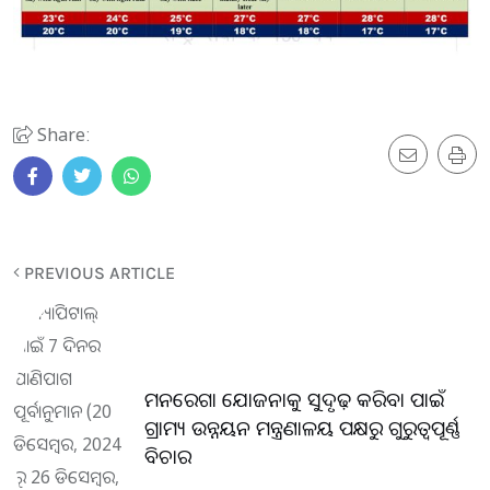
Share:
PREVIOUS ARTICLE
ମନରେଗା ଯୋଜନାକୁ ସୁଦୃଢ଼ କରିବା ପାଇଁ
ଗ୍ରାମ୍ୟ ଉନ୍ନୟନ ମନ୍ତ୍ରଣାଳୟ ପକ୍ଷରୁ ଗୁରୁତ୍ୱପୂର୍ଣ୍ଣ
ବିଚାର