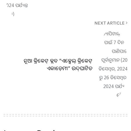
NEXT ARTICLE
ନୂଆ କ୍ରିକେଟ୍ କ୍ଲବ “ଏକ୍ସେଲ୍ କ୍ରିକେଟ୍
ଏକାଡ଼େମୀ” ଉଦ୍‌ଘାଟିତ