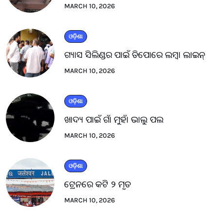
MARCH 10, 2026
ଓଡ଼ିଶା
ଗ୍ୟାସ ସିଲିଣ୍ଡର ପାଇଁ ଡିପୋରେ ଲମ୍ବା ଲାଇନ୍
MARCH 10, 2026
ଓଡ଼ିଶା
ଖାଦ୍ୟ ପାଇଁ ଗାଁ ମୁହାଁ ଭାଲୁ ପଲ
MARCH 10, 2026
ଓଡ଼ିଶା
ଟ୍ରେନରେ କଟି ୨ ମୃତ
MARCH 10, 2026