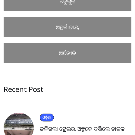
ଅନୁଗୁଳ
ଅନ୍ତର୍ଜାତୀୟ
ଅର୍ଥନୀତି
Recent Post
ଓଡ଼ିଶା
ଜଳିଗଲା ଟ୍ରେଲର, ଅଳ୍ପକେ ବର୍ତ୍ତିଲେ ଚାଳକ