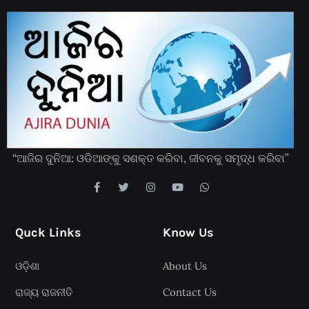
“ଆଜିର ଦୁନିଆ: ଓଡିଆଙ୍କୁ ସଶକ୍ତ କରିବା, ଜୀବନକୁ ସମୃଦ୍ଧ କରିବା”
Quck Links
Know Us
ଓଡ଼ିଶା
About Us
ରାଜ୍ୟ ରାଜନୀତି
Contact Us