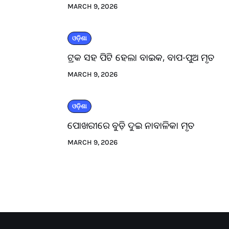
MARCH 9, 2026
ଓଡ଼ିଶା
ଟ୍ରକ ସହ ପିଟି ହେଲା ବାଇକ, ବାପ-ପୁଅ ମୃତ
MARCH 9, 2026
ଓଡ଼ିଶା
ପୋଖରୀରେ ବୁଡ଼ି ଦୁଇ ନାବାଳିକା ମୃତ
MARCH 9, 2026