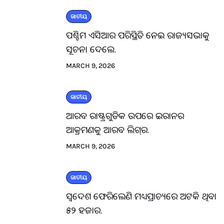
ଜାତୀୟ
ପଶ୍ଚିମ ଏସିଆର ପରିସ୍ଥିତି ନେଇ ରାଜ୍ୟସଭାକୁ
ସୂଚନା ଦେଲେ.
MARCH 9, 2026
ଜାତୀୟ
ଆରବ ରାଷ୍ଟ୍ରଗୁଡିକ ଉପରେ ଇରାନର
ଆକ୍ରମଣକୁ ଆରବ ଲିଗ୍‌ର.
MARCH 9, 2026
ଜାତୀୟ
ସ୍ବଦେଶ ଫେରିଲେଣି ମଧ୍ୟପ୍ରାଚ୍ୟରେ ଅଟକି ଥିବା
୫୨ ହଜାର.