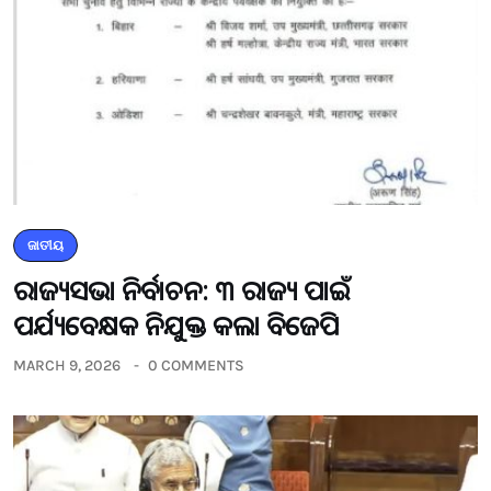
ଜାତୀୟ
ରାଜ୍ୟସଭା ନିର୍ବାଚନ: ୩ ରାଜ୍ୟ ପାଇଁ
ପର୍ଯ୍ୟବେକ୍ଷକ ନିଯୁକ୍ତ କଲା ବିଜେପି
MARCH 9, 2026
0 COMMENTS