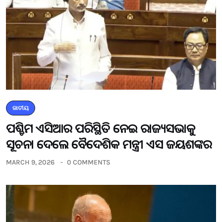
ଜାତୀୟ
ପଶ୍ଚିମ ଏସିଆର ପରିସ୍ଥିତି ନେଇ ରାଜ୍ୟସଭାକୁ
ସୂଚନା ଦେଲେ ବୈଦେଶିକ ମନ୍ତ୍ରୀ ଏସ ଜୟଶଙ୍କର
MARCH 9, 2026
0 COMMENTS