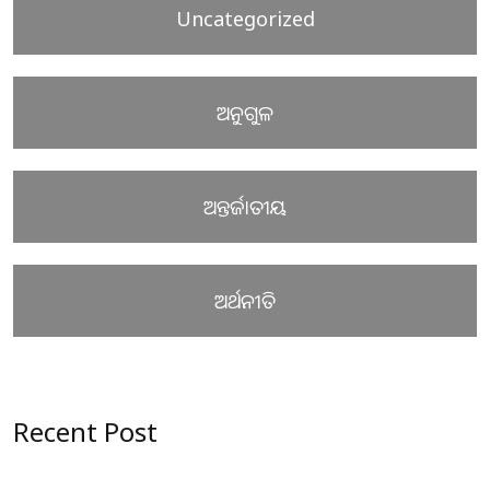
Uncategorized
ଅନୁଗୁଳ
ଅନ୍ତର୍ଜାତୀୟ
ଅର୍ଥନୀତି
Recent Post