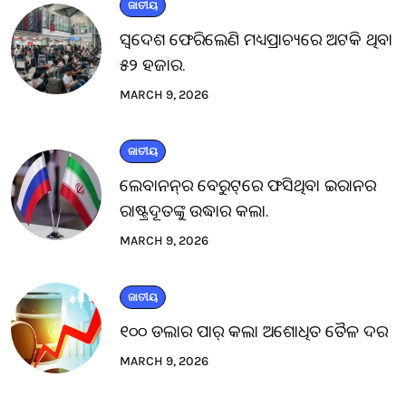
ଜାତୀୟ
ସ୍ବଦେଶ ଫେରିଲେଣି ମଧ୍ୟପ୍ରାଚ୍ୟରେ ଅଟକି ଥିବା
୫୨ ହଜାର.
MARCH 9, 2026
ଜାତୀୟ
ଲେବାନନ୍‌ର ବେରୁଟ୍‌ରେ ଫସିଥିବା ଇରାନର
ରାଷ୍ଟ୍ରଦୂତଙ୍କୁ ଉଦ୍ଧାର କଲା.
MARCH 9, 2026
ଜାତୀୟ
୧୦୦ ଡଲାର ପାର୍ କଲା ଅଶୋଧିତ ତୈଳ ଦର
MARCH 9, 2026