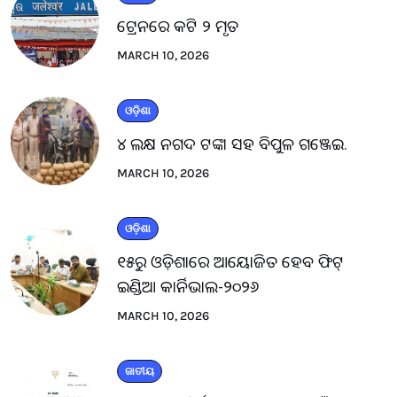
ଟ୍ରେନରେ କଟି ୨ ମୃତ
MARCH 10, 2026
ଓଡ଼ିଶା
୪ ଲକ୍ଷ ନଗଦ ଟଙ୍କା ସହ ବିପୁଳ ଗଞ୍ଜେଇ.
MARCH 10, 2026
ଓଡ଼ିଶା
୧୫ରୁ ଓଡ଼ିଶାରେ ଆୟୋଜିତ ହେବ ଫିଟ୍
ଇଣ୍ଡିଆ କାର୍ନିଭାଲ-୨୦୨୬
MARCH 10, 2026
ଜାତୀୟ