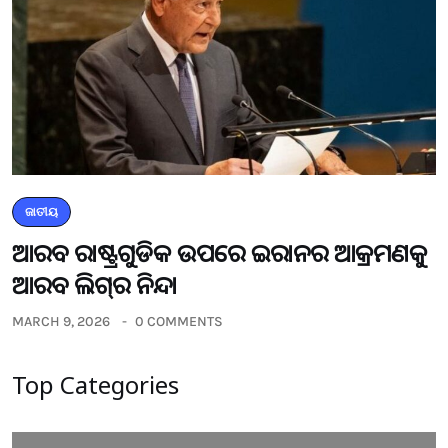
ଜାତୀୟ
ଆରବ ରାଷ୍ଟ୍ରଗୁଡିକ ଉପରେ ଇରାନର ଆକ୍ରମଣକୁ
ଆରବ ଲିଗ୍‌ର ନିନ୍ଦା
MARCH 9, 2026
0 COMMENTS
Top Categories