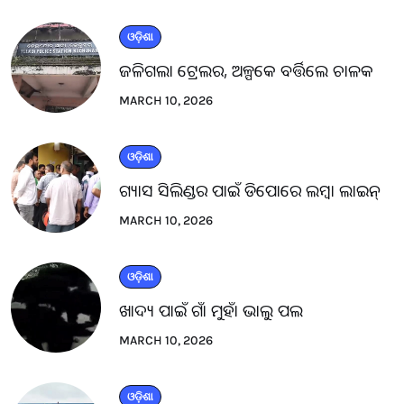
ଓଡ଼ିଶା
ଜଳିଗଲା ଟ୍ରେଲର, ଅଳ୍ପକେ ବର୍ତ୍ତିଲେ ଚାଳକ
MARCH 10, 2026
ଓଡ଼ିଶା
ଗ୍ୟାସ ସିଲିଣ୍ଡର ପାଇଁ ଡିପୋରେ ଲମ୍ବା ଲାଇନ୍
MARCH 10, 2026
ଓଡ଼ିଶା
ଖାଦ୍ୟ ପାଇଁ ଗାଁ ମୁହାଁ ଭାଲୁ ପଲ
MARCH 10, 2026
ଓଡ଼ିଶା