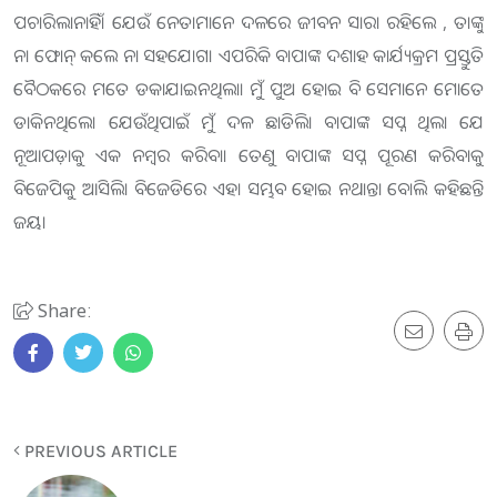
ପଚାରିଲାନାହିଁ। ଯେଉଁ ନେତାମାନେ ଦଳରେ ଜୀବନ ସାରା ରହିଲେ , ତାଙ୍କୁ
ନା ଫୋନ୍ କଲେ ନା ସହଯୋଗ। ଏପରିକି ବାପାଙ୍କ ଦଶାହ କାର୍ଯ୍ୟକ୍ରମ ପ୍ରସ୍ତୁତି
ବୈଠକ​‌ରେ ମତେ ଡକାଯାଇନଥିଲା। ମୁଁ ପୁଅ ହୋଇ ବି ସେମାନେ ମୋତେ
ଡାକିନଥିଲେ। ଯେଉଁଥିପାଇଁ ମୁଁ ଦଳ ଛାଡିଲି। ବାପାଙ୍କ ସପ୍ନ ଥିଲା ଯେ
ନୂଆପଡ଼ାକୁ ଏକ ନମ୍ବର କରିବା। ତେଣୁ ବାପାଙ୍କ ସପ୍ନ ପୂରଣ କରିବାକୁ
ବିଜେପିକୁ ଆସିଲି। ବିଜେଡିରେ ଏହା ସମ୍ଭବ ହୋଇ ନଥାନ୍ତା ବୋଲି କହିଛନ୍ତି
ଜୟ।
Share:
PREVIOUS ARTICLE