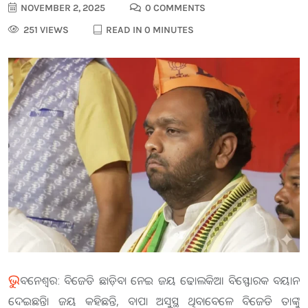
NOVEMBER 2, 2025
0 COMMENTS
251 VIEWS
READ IN 0 MINUTES
ଭୁ
ବନେଶ୍ୱର: ବିଜେଡି ଛାଡ଼ିବା ନେଇ ଜୟ ଢୋଲକିଆ ବିସ୍ଫୋରକ ବୟାନ
ଦେଇଛନ୍ତି। ଜୟ କହିଛନ୍ତି, ବାପା ଅସୁସ୍ଥ ଥିବାବେଳେ ବିଜେଡି ତାଙ୍କୁ