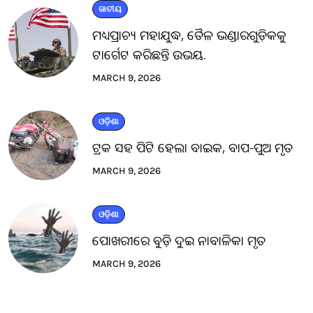
ଜାତୀୟ
ମଧ୍ୟପ୍ରାଚ୍ୟ ମହାଯୁଦ୍ଧ, ତୈଳ ଭଣ୍ଡାରଗୁଡ଼ିକକୁ
ଟାର୍ଗେଟ କରିଛନ୍ତି ଉଭୟ.
MARCH 9, 2026
ଓଡ଼ିଶା
ଟ୍ରକ ସହ ପିଟି ହେଲା ବାଇକ, ବାପ-ପୁଅ ମୃତ
MARCH 9, 2026
ଓଡ଼ିଶା
ପୋଖରୀରେ ବୁଡ଼ି ଦୁଇ ନାବାଳିକା ମୃତ
MARCH 9, 2026