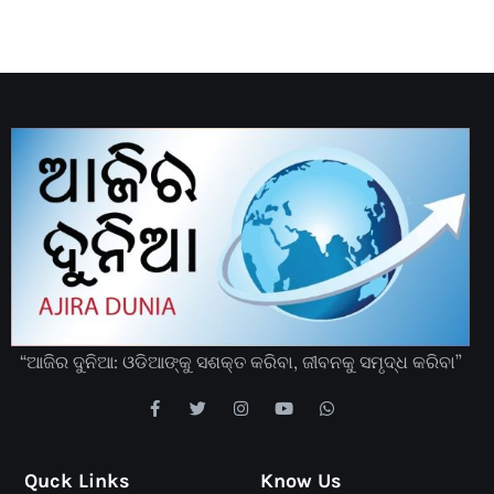
“ଆଜିର ଦୁନିଆ: ଓଡିଆଙ୍କୁ ସଶକ୍ତ କରିବା, ଜୀବନକୁ ସମୃଦ୍ଧ କରିବା”
Quck Links
Know Us