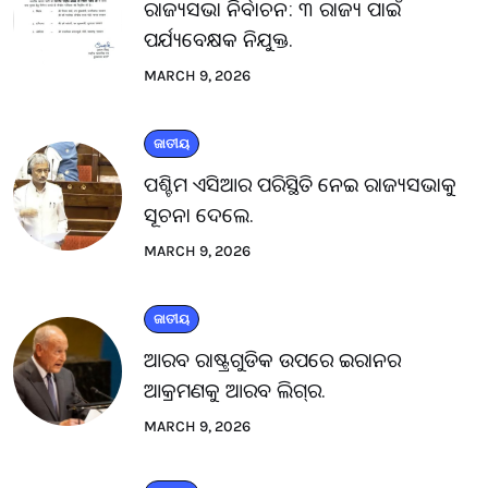
ରାଜ୍ୟସଭା ନିର୍ବାଚନ: ୩ ରାଜ୍ୟ ପାଇଁ
ପର୍ଯ୍ୟବେକ୍ଷକ ନିଯୁକ୍ତ.
MARCH 9, 2026
ଜାତୀୟ
ପଶ୍ଚିମ ଏସିଆର ପରିସ୍ଥିତି ନେଇ ରାଜ୍ୟସଭାକୁ
ସୂଚନା ଦେଲେ.
MARCH 9, 2026
ଜାତୀୟ
ଆରବ ରାଷ୍ଟ୍ରଗୁଡିକ ଉପରେ ଇରାନର
ଆକ୍ରମଣକୁ ଆରବ ଲିଗ୍‌ର.
MARCH 9, 2026