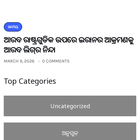
ଜାତୀୟ
ଆରବ ରାଷ୍ଟ୍ରଗୁଡିକ ଉପରେ ଇରାନର ଆକ୍ରମଣକୁ
ଆରବ ଲିଗ୍‌ର ନିନ୍ଦା
MARCH 9, 2026
0 COMMENTS
Top Categories
Uncategorized
ଅନୁଗୁଳ