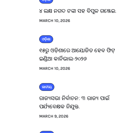
୪ ଲକ୍ଷ ନଗଦ ଟଙ୍କା ସହ ବିପୁଳ ଗଞ୍ଜେଇ.
MARCH 10, 2026
ଓଡ଼ିଶା
୧୫ରୁ ଓଡ଼ିଶାରେ ଆୟୋଜିତ ହେବ ଫିଟ୍
ଇଣ୍ଡିଆ କାର୍ନିଭାଲ-୨୦୨୬
MARCH 10, 2026
ଜାତୀୟ
ରାଜ୍ୟସଭା ନିର୍ବାଚନ: ୩ ରାଜ୍ୟ ପାଇଁ
ପର୍ଯ୍ୟବେକ୍ଷକ ନିଯୁକ୍ତ.
MARCH 9, 2026