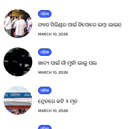
ଓଡ଼ିଶା
ଗ୍ୟାସ ସିଲିଣ୍ଡର ପାଇଁ ଡିପୋରେ ଲମ୍ବା ଲାଇନ୍
MARCH 10, 2026
ଓଡ଼ିଶା
ଖାଦ୍ୟ ପାଇଁ ଗାଁ ମୁହାଁ ଭାଲୁ ପଲ
MARCH 10, 2026
ଓଡ଼ିଶା
ଟ୍ରେନରେ କଟି ୨ ମୃତ
MARCH 10, 2026
ଓଡ଼ିଶା