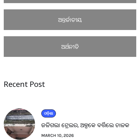
ଅନ୍ତର୍ଜାତୀୟ
ଅର୍ଥନୀତି
Recent Post
ଓଡ଼ିଶା
ଜଳିଗଲା ଟ୍ରେଲର, ଅଳ୍ପକେ ବର୍ତ୍ତିଲେ ଚାଳକ
MARCH 10, 2026