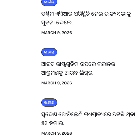
ଜାତୀୟ
ପଶ୍ଚିମ ଏସିଆର ପରିସ୍ଥିତି ନେଇ ରାଜ୍ୟସଭାକୁ
ସୂଚନା ଦେଲେ.
MARCH 9, 2026
ଜାତୀୟ
ଆରବ ରାଷ୍ଟ୍ରଗୁଡିକ ଉପରେ ଇରାନର
ଆକ୍ରମଣକୁ ଆରବ ଲିଗ୍‌ର.
MARCH 9, 2026
ଜାତୀୟ
ସ୍ବଦେଶ ଫେରିଲେଣି ମଧ୍ୟପ୍ରାଚ୍ୟରେ ଅଟକି ଥିବା
୫୨ ହଜାର.
MARCH 9, 2026