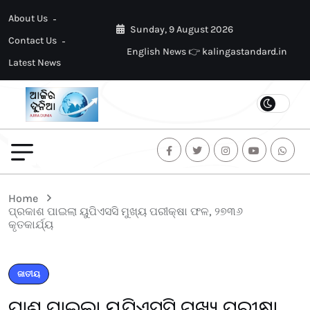
About Us
Sunday, 9 August 2026
Contact Us
English News 👉 kalingastandard.in
Latest News
Home
ପ୍ରକାଶ ପାଇଲା ୟୁପିଏସସି ମୁଖ୍ୟ ପରୀକ୍ଷା ଫଳ, ୨୭୩୬
କୃତକାର୍ଯ୍ୟ
ଜାତୀୟ
ପ୍ରକାଶ ପାଇଲା ୟୁପିଏସସି ମୁଖ୍ୟ ପରୀକ୍ଷା