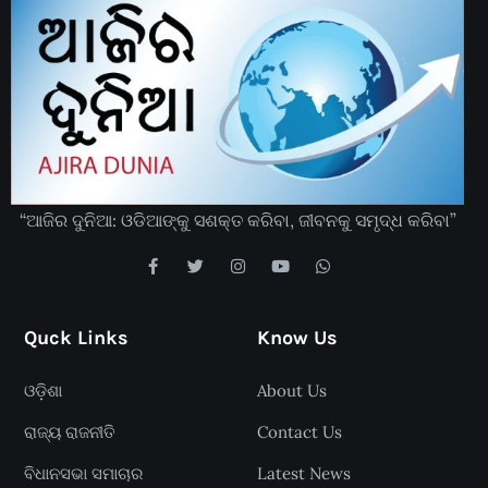
“ଆଜିର ଦୁନିଆ: ଓଡିଆଙ୍କୁ ସଶକ୍ତ କରିବା, ଜୀବନକୁ ସମୃଦ୍ଧ କରିବା”
Quck Links
Know Us
ଓଡ଼ିଶା
About Us
ରାଜ୍ୟ ରାଜନୀତି
Contact Us
ବିଧାନସଭା ସମାଚାର
Latest News