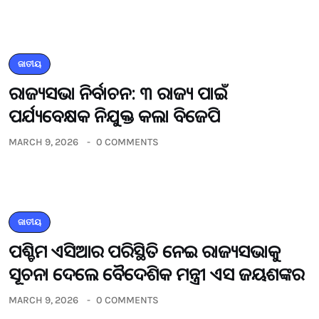
ଜାତୀୟ
ରାଜ୍ୟସଭା ନିର୍ବାଚନ: ୩ ରାଜ୍ୟ ପାଇଁ
ପର୍ଯ୍ୟବେକ୍ଷକ ନିଯୁକ୍ତ କଲା ବିଜେପି
MARCH 9, 2026
0 COMMENTS
ଜାତୀୟ
ପଶ୍ଚିମ ଏସିଆର ପରିସ୍ଥିତି ନେଇ ରାଜ୍ୟସଭାକୁ
ସୂଚନା ଦେଲେ ବୈଦେଶିକ ମନ୍ତ୍ରୀ ଏସ ଜୟଶଙ୍କର
MARCH 9, 2026
0 COMMENTS