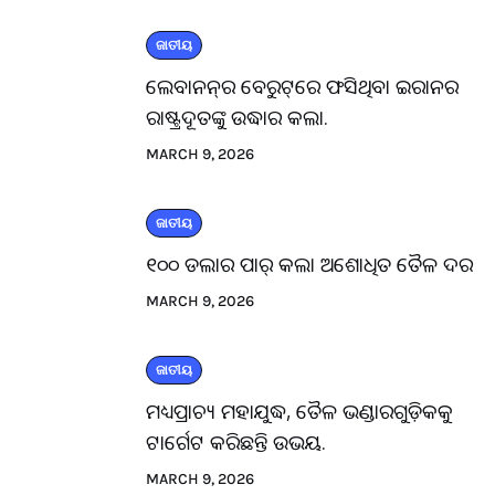
ଜାତୀୟ
ଲେବାନନ୍‌ର ବେରୁଟ୍‌ରେ ଫସିଥିବା ଇରାନର
ରାଷ୍ଟ୍ରଦୂତଙ୍କୁ ଉଦ୍ଧାର କଲା.
MARCH 9, 2026
ଜାତୀୟ
୧୦୦ ଡଲାର ପାର୍ କଲା ଅଶୋଧିତ ତୈଳ ଦର
MARCH 9, 2026
ଜାତୀୟ
ମଧ୍ୟପ୍ରାଚ୍ୟ ମହାଯୁଦ୍ଧ, ତୈଳ ଭଣ୍ଡାରଗୁଡ଼ିକକୁ
ଟାର୍ଗେଟ କରିଛନ୍ତି ଉଭୟ.
MARCH 9, 2026