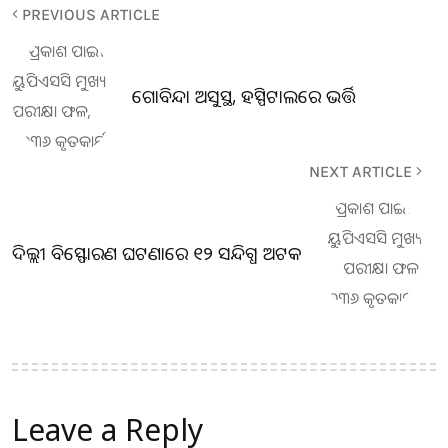
PREVIOUS ARTICLE
ଗୋବିନ୍ଦା ଅସୁସ୍ଥ, ହସ୍ପିଟାଲରେ ଭର୍ତ୍ତି
NEXT ARTICLE
ଦିଲ୍ଲୀ ବିସ୍ଫୋରଣ ଘଟଣାରେ ୧୨ ସନ୍ଦିଗ୍ଧ ଅଟକ
Leave a Reply