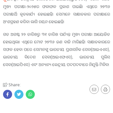
ମୁଖ୍ୟ ପରୀକ୍ଷା-୨୦୨୫ର ଫଳାଫଳ ପ୍ରକାଶ ପାଇଛି। ଏଥିରେ ୨୭୩୬
ପରୀକ୍ଷାର୍ଥି କୃତକାର୍ଯ୍ୟ ହୋଇଛନ୍ତି। ସେମାନେ ସାକ୍ଷାତକାର ପରୀକ୍ଷାରେ
ଅଂଶଗ୍ରହଣ କରିବା ଲାଗି ଚୟନ ହୋଇଛନ୍ତି।
ଗତ ଅଗଷ୍ଟ ୨୨ ତାରିଖରୁ ୩୧ ତାରିଖ ପର୍ଯ୍ୟନ୍ତ ମୁଖ୍ୟ ପରୀକ୍ଷା ଆୟୋଜିତ
ହୋଇଥିଲା। ଏଥିରେ ମୋଟ ୨୭୩୬ ଜଣ ବାଜି ମାରିଛନ୍ତି। ସାକ୍ଷାତକାରରେ
ସଫଳ ହେବା ପରେ ସେମାନଙ୍କୁ ଭାରତୀୟ ପ୍ରଶାସନିକ ସେବା(ଆଇଏଏସ),
ଭାରତୀୟ ବିଦେଶ ସେବା(ଆଇଏଫଏସ), ଭାରତୀୟ ପୁଲିସ
ସେବା(ଆଇପିଏସ) ଏବଂ ଅନ୍ୟାନ୍ୟ କେନ୍ଦ୍ରୀୟ ପଦପଦବୀରେ ନିଯୁକ୍ତି ମିଳିବ।
Share: