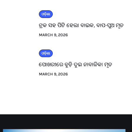
ଓଡ଼ିଶା
ଟ୍ରକ ସହ ପିଟି ହେଲା ବାଇକ, ବାପ-ପୁଅ ମୃତ
MARCH 9, 2026
ଓଡ଼ିଶା
ପୋଖରୀରେ ବୁଡ଼ି ଦୁଇ ନାବାଳିକା ମୃତ
MARCH 9, 2026