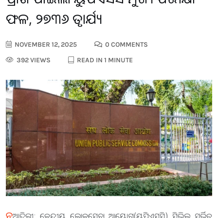
ଫଳ, ୨୭୩୬ କୃତକାର୍ଯ୍ୟ
NOVEMBER 12, 2025
0 COMMENTS
392 VIEWS
READ IN 1 MINUTE
ନୂ
ଆଦିଲ୍ଲୀ: କେନ୍ଦ୍ରୀୟ ଲୋକସେବା ଆୟୋଗ(ୟୁପିଏସସି) ସିଭିଲ ସର୍ଭିତ