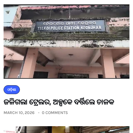
ଓଡ଼ିଶା
ଜଳିଗଲା ଟ୍ରେଲର, ଅଳ୍ପକେ ବର୍ତ୍ତିଲେ ଚାଳକ
MARCH 10, 2026
0 COMMENTS