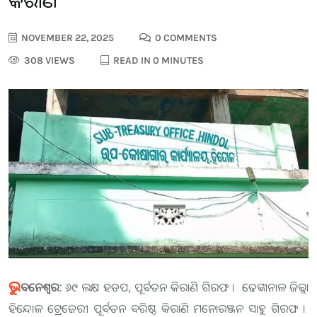
କିରାଣି
NOVEMBER 22, 2025
0 COMMENTS
308 VIEWS
READ IN 0 MINUTES
ଭୁ
ବନେଶ୍ବର:
୬୯ ଲକ୍ଷ ହଡପ, ପୂର୍ବତନ କିରାଣି ଗିରଫ । ଢେଙ୍କାନାଳ ଜିଲ୍ଲା
ହିନ୍ଦୋଳ ଟ୍ରେଜେରୀ ପୂର୍ବତନ ବରିଷ୍ଠ କିରାଣି ମନୋରଞ୍ଜନ ସାହୁ ଗିରଫ ।