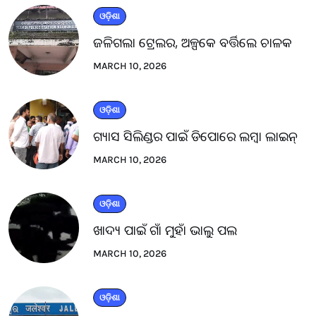
ଓଡ଼ିଶା
ଜଳିଗଲା ଟ୍ରେଲର, ଅଳ୍ପକେ ବର୍ତ୍ତିଲେ ଚାଳକ
MARCH 10, 2026
ଓଡ଼ିଶା
ଗ୍ୟାସ ସିଲିଣ୍ଡର ପାଇଁ ଡିପୋରେ ଲମ୍ବା ଲାଇନ୍
MARCH 10, 2026
ଓଡ଼ିଶା
ଖାଦ୍ୟ ପାଇଁ ଗାଁ ମୁହାଁ ଭାଲୁ ପଲ
MARCH 10, 2026
ଓଡ଼ିଶା