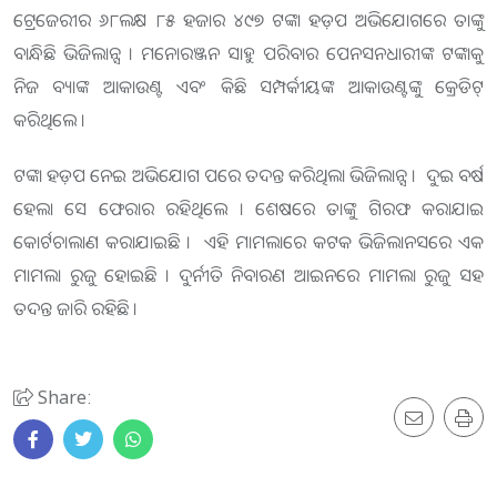
ଟ୍ରେଜେରୀର ୬୮ଲକ୍ଷ ୮୫ ହଜାର ୪୯୭ ଟଙ୍କା ହଡ଼ପ ଅଭିଯୋଗରେ ତାଙ୍କୁ
ବାନ୍ଧିଛି ଭିଜିଲାନ୍ସ । ମନୋରଞ୍ଜନ ସାହୁ ପରିବାର ପେନସନଧାରୀଙ୍କ ଟଙ୍କାକୁ
ନିଜ ବ୍ୟାଙ୍କ ଆକାଉଣ୍ଟ ଏବଂ କିଛି ସମ୍ପର୍କୀୟଙ୍କ ଆକାଉଣ୍ଟଙ୍କୁ କ୍ରେଡିଟ୍
କରିଥିଲେ ।
ଟଙ୍କା ହଡ଼ପ ନେଇ ଅଭିଯୋଗ ପରେ ତଦନ୍ତ କରିଥିଲା ଭିଜିଲାନ୍ସ । ଦୁଇ ବର୍ଷ
ହେଲା ସେ ଫେରାର ରହିଥିଲେ । ଶେଷରେ ତାଙ୍କୁ ଗିରଫ କରାଯାଇ
କୋର୍ଟଚାଲାଣ କରାଯାଇଛି । ଏହି ମାମଲାରେ କଟକ ଭିଜିଲାନସରେ ଏକ
ମାମଲା ରୁଜୁ ହୋଇଛି । ଦୁର୍ନୀତି ନିବାରଣ ଆଇନରେ ମାମଲା ରୁଜୁ ସହ
ତଦନ୍ତ ଜାରି ରହିଛି ।
Share: