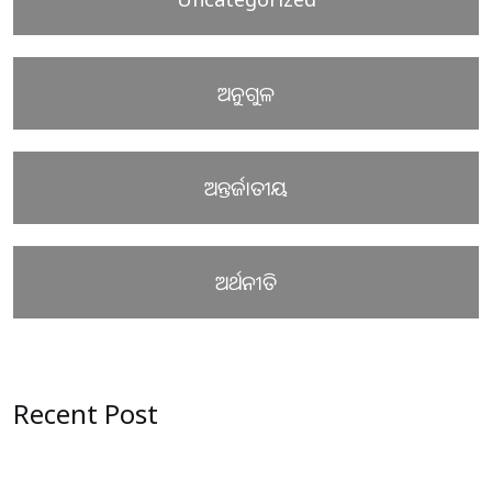
ଅନୁଗୁଳ
ଅନ୍ତର୍ଜାତୀୟ
ଅର୍ଥନୀତି
Recent Post