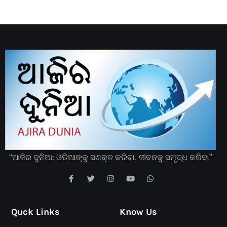
“ଆଜିର ଦୁନିଆ: ଓଡିଆଙ୍କୁ ସଶକ୍ତ କରିବା, ଜୀବନକୁ ସମୃଦ୍ଧ କରିବା”
Quck Links
Know Us