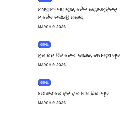
ମଧ୍ୟପ୍ରାଚ୍ୟ ମହାଯୁଦ୍ଧ, ତୈଳ ଭଣ୍ଡାରଗୁଡ଼ିକକୁ
ଟାର୍ଗେଟ କରିଛନ୍ତି ଉଭୟ.
MARCH 9, 2026
ଓଡ଼ିଶା
ଟ୍ରକ ସହ ପିଟି ହେଲା ବାଇକ, ବାପ-ପୁଅ ମୃତ
MARCH 9, 2026
ଓଡ଼ିଶା
ପୋଖରୀରେ ବୁଡ଼ି ଦୁଇ ନାବାଳିକା ମୃତ
MARCH 9, 2026