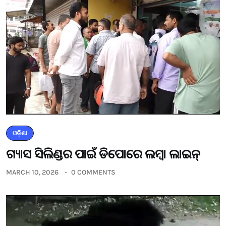
ଓଡ଼ିଶା
ଗ୍ୟାସ ସିଲିଣ୍ଡର ପାଇଁ ଡିପୋରେ ଲମ୍ବା ଲାଇନ୍
MARCH 10, 2026
0 COMMENTS