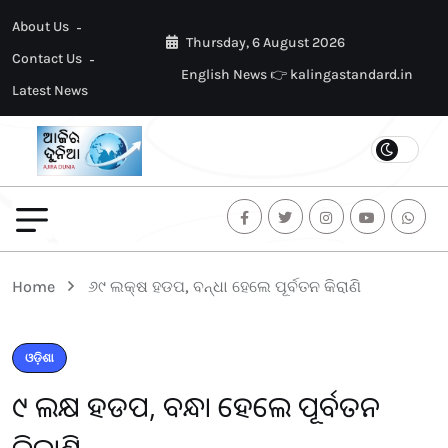
About Us
Thursday, 6 August 2026
Contact Us
English News 👉 kalingastandard.in
Latest News
Home
୬୯ ଲକ୍ଷ ହଡପ, ବନ୍ଧା ହେଲେ ପୂର୍ବତନ କିରାଣି
ଓଡ଼ିଶା
୬୯ ଲକ୍ଷ ହଡପ, ବନ୍ଧା ହେଲେ ପୂର୍ବତନ