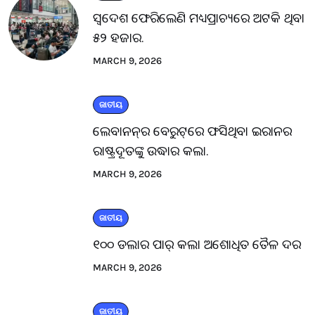
ସ୍ବଦେଶ ଫେରିଲେଣି ମଧ୍ୟପ୍ରାଚ୍ୟରେ ଅଟକି ଥିବା
୫୨ ହଜାର.
MARCH 9, 2026
ଜାତୀୟ
ଲେବାନନ୍‌ର ବେରୁଟ୍‌ରେ ଫସିଥିବା ଇରାନର
ରାଷ୍ଟ୍ରଦୂତଙ୍କୁ ଉଦ୍ଧାର କଲା.
MARCH 9, 2026
ଜାତୀୟ
୧୦୦ ଡଲାର ପାର୍ କଲା ଅଶୋଧିତ ତୈଳ ଦର
MARCH 9, 2026
ଜାତୀୟ