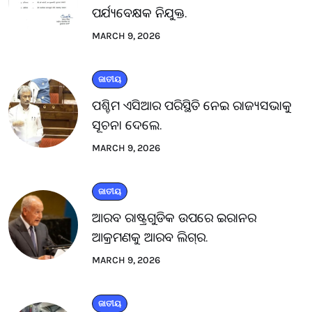
ପର୍ଯ୍ୟବେକ୍ଷକ ନିଯୁକ୍ତ.
MARCH 9, 2026
ଜାତୀୟ
ପଶ୍ଚିମ ଏସିଆର ପରିସ୍ଥିତି ନେଇ ରାଜ୍ୟସଭାକୁ
ସୂଚନା ଦେଲେ.
MARCH 9, 2026
ଜାତୀୟ
ଆରବ ରାଷ୍ଟ୍ରଗୁଡିକ ଉପରେ ଇରାନର
ଆକ୍ରମଣକୁ ଆରବ ଲିଗ୍‌ର.
MARCH 9, 2026
ଜାତୀୟ