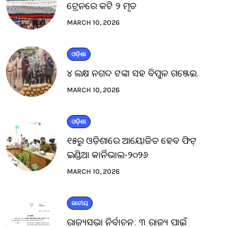
ଟ୍ରେନରେ କଟି ୨ ମୃତ
MARCH 10, 2026
ଓଡ଼ିଶା
୪ ଲକ୍ଷ ନଗଦ ଟଙ୍କା ସହ ବିପୁଳ ଗଞ୍ଜେଇ.
MARCH 10, 2026
ଓଡ଼ିଶା
୧୫ରୁ ଓଡ଼ିଶାରେ ଆୟୋଜିତ ହେବ ଫିଟ୍
ଇଣ୍ଡିଆ କାର୍ନିଭାଲ-୨୦୨୬
MARCH 10, 2026
ଜାତୀୟ
ରାଜ୍ୟସଭା ନିର୍ବାଚନ: ୩ ରାଜ୍ୟ ପାଇଁ