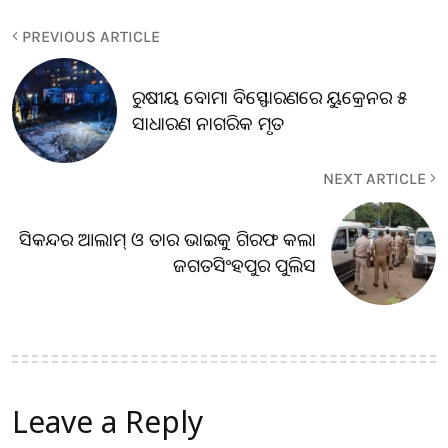
PREVIOUS ARTICLE
ରୁଷୀୟ ବୋମା ବିସ୍ଫୋରଣରେ ୟୁକ୍ରେନର ୫
ସାଧାରଣ ନାଗରିକ ମୃତ
NEXT ARTICLE
ସିକନ୍ଦର ଆଲାମ୍ ଓ ତାର ଭାଇକୁ ଗିରଫ କଲା
ଜଗତସିଂହପୁର ପୁଲିସ
Leave a Reply