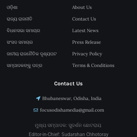
ଓଡ଼ିଶା
About Us
ରାଜ୍ୟ ରାଜନୀତି
Contact Us
ବିଧାନସଭା ସମାଚାର
Latest News
ସଂସଦ ସମାଚାର
Press Release
ଜାତୀୟ ରାଜନୈତିକ ଦୃଶ୍ୟପଟ
Privacy Policy
ସମ୍ପାଦକଙ୍କୁ ପତ୍ର
Terms & Conditions
Contact Us
Bhubaneswar, Odisha, India
focusodishamedia@gmail.com
ମୁଖ୍ୟ ସମ୍ପାଦକ: ସୁଦର୍ଶନ ଛୋଟରାୟ
Editor-in-Chief: Sudarshan Chhotoray