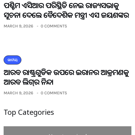
ପଶ୍ଚିମ ଏସିଆର ପରିସ୍ଥିତି ନେଇ ରାଜ୍ୟସଭାକୁ
ସୂଚନା ଦେଲେ ବୈଦେଶିକ ମନ୍ତ୍ରୀ ଏସ ଜୟଶଙ୍କର
MARCH 9, 2026
0 COMMENTS
ଜାତୀୟ
ଆରବ ରାଷ୍ଟ୍ରଗୁଡିକ ଉପରେ ଇରାନର ଆକ୍ରମଣକୁ
ଆରବ ଲିଗ୍‌ର ନିନ୍ଦା
MARCH 9, 2026
0 COMMENTS
Top Categories