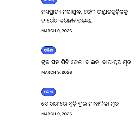
ଜାତୀୟ
ମଧ୍ୟପ୍ରାଚ୍ୟ ମହାଯୁଦ୍ଧ, ତୈଳ ଭଣ୍ଡାରଗୁଡ଼ିକକୁ
ଟାର୍ଗେଟ କରିଛନ୍ତି ଉଭୟ.
MARCH 9, 2026
ଓଡ଼ିଶା
ଟ୍ରକ ସହ ପିଟି ହେଲା ବାଇକ, ବାପ-ପୁଅ ମୃତ
MARCH 9, 2026
ଓଡ଼ିଶା
ପୋଖରୀରେ ବୁଡ଼ି ଦୁଇ ନାବାଳିକା ମୃତ
MARCH 9, 2026