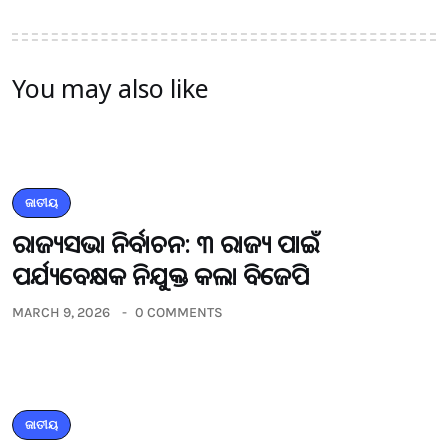
You may also like
ଜାତୀୟ
ରାଜ୍ୟସଭା ନିର୍ବାଚନ: ୩ ରାଜ୍ୟ ପାଇଁ
ପର୍ଯ୍ୟବେକ୍ଷକ ନିଯୁକ୍ତ କଲା ବିଜେପି
MARCH 9, 2026
0 COMMENTS
ଜାତୀୟ