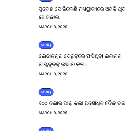
ସ୍ବଦେଶ ଫେରିଲେଣି ମଧ୍ୟପ୍ରାଚ୍ୟରେ ଅଟକି ଥିବା
୫୨ ହଜାର.
MARCH 9, 2026
ଜାତୀୟ
ଲେବାନନ୍‌ର ବେରୁଟ୍‌ରେ ଫସିଥିବା ଇରାନର
ରାଷ୍ଟ୍ରଦୂତଙ୍କୁ ଉଦ୍ଧାର କଲା.
MARCH 9, 2026
ଜାତୀୟ
୧୦୦ ଡଲାର ପାର୍ କଲା ଅଶୋଧିତ ତୈଳ ଦର
MARCH 9, 2026