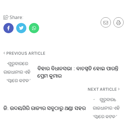
Share:
PREVIOUS ARTICLE
ବିହାର ବିଧାନସଭା : ବାଚସ୍ପତି ହୋଇ ପାରନ୍ତି
ପ୍ରେମ କୁମାର
NEXT ARTICLE
ଜି. ଉଦୟଗିରି ରାଜ୍ୟର ସବୁଠାରୁ ଥଣ୍ଡା ସହର