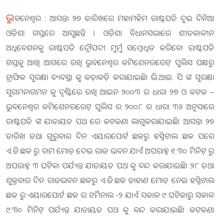
ଭୁ
ବନେଶ୍ୱର : ଆସନ୍ତା ୨୭ ତାରିଖରେ ମହାମହିମ ରାଷ୍ଟପତି ଦୁଇ ଦିନିଆ
ଓଡ଼ିଶା ଗସ୍ତରେ ଆସୁଛନ୍ତି । ଓଡ଼ିଶା ବିଧାନସଭାରେ ଶୀତକାଳୀନ
ଅଧିବେଶନକୁ ରାଷ୍ଟପତି ଦ୍ରୌପଦୀ ମୁର୍ମୁ ସମ୍ବୋଧିତ କରିବେ। ରାଷ୍ଟପତି
ଗସ୍ତକୁ ଆଖି ଆଗରେ ରଖି ଭୁବନେଶ୍ବର କମିଶେନରରେଟ୍‌ ପୁଲିସ ପକ୍ଷରୁ
ଟ୍ରାଫିକ ସୁରକ୍ଷା ବ୍ୟବସ୍ଥା କୁ କଡ଼ାକଡ଼ି କରାଯାଇଛି। ଭି.ଆଇ. ପି ଙ୍କ ସୁରକ୍ଷା
ସୁଗମନାଗମନ କୁ ଦୃଷ୍ଟି‌ରେ ରଖି ଆଇନ ୨୦୦୩ ର ଧାରା ୨୭ ଓ କଟକ –
ଭୁବନେଶ୍ବର କମିଶେନରରେଟ୍‌ ପୁଲିସ ର ୨୦୦୮ ର ଧାରା ୩୬ ଅନୁସାରେ
ରାଷ୍ଟପତି ଙ୍କ ଯାତାୟତ ପଥ ରେ କଟକଣା ଲାଗୁକରାଯାଇଛି। ଆସନ୍ତା ୨୭
ତାରିଖ ତଥା ଗୁରୁବାର ଦିନ ଏୟାରପୋର୍ଟ ଛକରୁ ହସ୍ପିଟାଲ ଛକ ପରେ
ଏ.ଜି.ଛକ ରୁ ବାମ ମୋଡ଼ ଦେଇ ରାଜ ଭବନ ଯାଏଁ ଅପରାହ୍ନ ୧.୩୦ ମିନିଟ୍‌ ରୁ
ଅପରାହ୍ନ ୩ ଘଟିକା ପର୍ଯ୍ୟନ୍ତ ଯାତାୟତ ପଥ କୁ ବନ୍ଦ କରାଯାଇଛି। ୨୮ ତଥା
ଶୁକ୍ରବାର ଦିନ ରାଜଭବନ ଛକରୁ ଏ.ଜି.ଛକ ଡ଼ାହାଣ ମୋଡ଼ ନେଇ ହସ୍ପିଟାଲ
ଛକ ରୁ ଏୟାରପୋର୍ଟ ଛକ ର ଟର୍ମିନାଲ -୨ ଯାଏଁ ସକାଳ ୯ ଘଟିକାରୁ ସକାଳ
୯.୩୦ ମିନିଟ୍ ପର୍ଯ୍ୟନ୍ତ ଯାତାୟତ ପଥ କୁ ବନ୍ଦ କରାଯାଇଛି। କଟକଣା