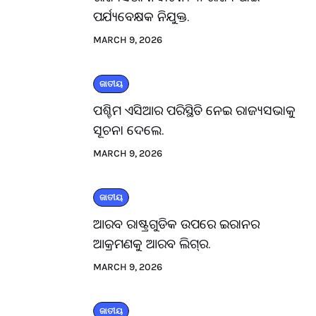
ପର୍ଯ୍ୟବେକ୍ଷକ ନିଯୁକ୍ତ.
MARCH 9, 2026
ଜାତୀୟ
ପଶ୍ଚିମ ଏସିଆର ପରିସ୍ଥିତି ନେଇ ରାଜ୍ୟସଭାକୁ
ସୂଚନା ଦେଲେ.
MARCH 9, 2026
ଜାତୀୟ
ଆରବ ରାଷ୍ଟ୍ରଗୁଡିକ ଉପରେ ଇରାନର
ଆକ୍ରମଣକୁ ଆରବ ଲିଗ୍‌ର.
MARCH 9, 2026
ଜାତୀୟ