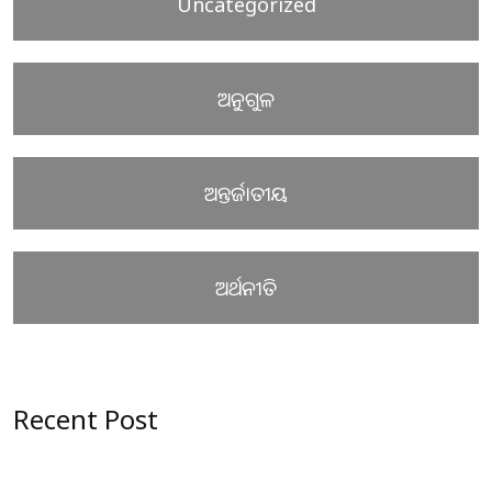
Uncategorized
ଅନୁଗୁଳ
ଅନ୍ତର୍ଜାତୀୟ
ଅର୍ଥନୀତି
Recent Post