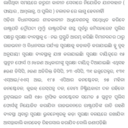
ଲାଗିଥିବା ସମୟରେ ଜରୁରୀ କାଳୀନ ସେବାରେ ନିଯୋଜିତ ଯାନବାହାନ (
ଫାୟାର , ଆମ୍ବଲାନ୍ସ, ଓ ପୁଲିସ ) ଚଳାଚଳ ରେ ଲାଗୁ ହେବନାହିଁ।
ଓଡ଼ିଶା ବିଧାନସଭାର ଶୀତକାଳୀନ ଅଧିବେଶନକୁ ସମ୍ବୋଧିତ କରିବେ
ରାଷ୍ଟ୍ରପତି ଦ୍ରୌପଦୀ ମୁର୍ମୁ। ରାଷ୍ଟ୍ରପତିଙ୍କ ଗସ୍ତ ପୂର୍ବରୁ କମିସନରେଟ ପୁଲିସ
ପକ୍ଷରୁ ସୁରକ୍ଷା ବ୍ୟବସ୍ଥାକୁ ​‌େ​‌ନଇ ପ୍ରସ୍ତୁତି ଆରମ୍ଭ କରିଛି। ବିମାନବନ୍ଦର ଠାରୁ
ରାଜଭବନ ଓ ବିଧାନସଭା ପର୍ଯ୍ୟନ୍ତ ସୁରକ୍ଷାକୁ କଡ଼ାକଡ଼ି କରାଯାଇଛି। ବ୍ଲୁ ବୁକ୍‌
ଅନୁଯାୟୀ ସୁରକ୍ଷା ବ୍ୟବସ୍ଥାକୁ ଯାଞ୍ଚ କରାଯାଇଛି। ସୁରକ୍ଷା ଦାୟିତ୍ବରେ ୧୫
ପ୍ଲାଟୁନ ଫୋର୍ସ ଓ ୬୪ଜଣ ଅଧିକାରୀଙ୍କୁ ସୁରକ୍ଷା ଦାୟିତ୍ବ ଦିଆଯାଇଛି। ଏଥିସହ
୫ଜଣ ଡିସିପି, ୬ଜଣ ଅତିରିକ୍ତ ଡିସିପି, ୨୩ ଏସିପି, ୩୧ ଇନ୍ସପେକ୍ଟର, ୧୩୧
ଏସ୍‌ଆଇ/ଏଏସ୍‌ ଆଇ, ୧୮୫ ଏପିଆର କନଷ୍ଟେବଳ, ୭୫ ମହିଳା
କନଷ୍ଟେବଳ, କୁଇକ୍‌ ରେସ୍‌ପନ୍ସ ଦଳ, ବୋମା ନିଷ୍କ୍ରିୟକାରୀ ଦଳ ରହିବେ।
ରୁଟ୍‌ଲାଇନ ଲାଗି ୧୫୦ ଟ୍ରାଫିକ କନଷ୍ଟେବଳ ସମେତ ୫ ପ୍ଲାଟୁନ୍‌ ପୁଲିସ
ଫୋର୍ସଙ୍କୁ ନିୟୋଜିତ କରାଯିବ। ରାଜଭବନରେ ରାଷ୍ଟ୍ରପତିଙ୍କ ରାତି ରହଣି
ବ୍ୟବସ୍ଥା ଥିବାରୁ ସୁରକ୍ଷା ଭୁବନେଶ୍ବରକୁ କଡ଼ା ସୁରକ୍ଷା ବଳୟରେ ରଖାଯିବ।
ଆସନ୍ତାକାଲି କାରକେଡ୍‌ ରିହରସାଲ କରାଯିବ ବୋଲି ଜଣାପଡ଼ିଛି।