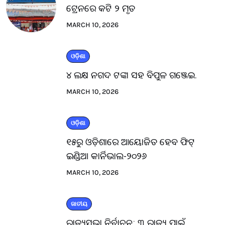
ଟ୍ରେନରେ କଟି ୨ ମୃତ
MARCH 10, 2026
ଓଡ଼ିଶା
୪ ଲକ୍ଷ ନଗଦ ଟଙ୍କା ସହ ବିପୁଳ ଗଞ୍ଜେଇ.
MARCH 10, 2026
ଓଡ଼ିଶା
୧୫ରୁ ଓଡ଼ିଶାରେ ଆୟୋଜିତ ହେବ ଫିଟ୍
ଇଣ୍ଡିଆ କାର୍ନିଭାଲ-୨୦୨୬
MARCH 10, 2026
ଜାତୀୟ
ରାଜ୍ୟସଭା ନିର୍ବାଚନ: ୩ ରାଜ୍ୟ ପାଇଁ