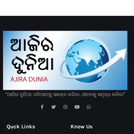
“ଆଜିର ଦୁନିଆ: ଓଡିଆଙ୍କୁ ସଶକ୍ତ କରିବା, ଜୀବନକୁ ସମୃଦ୍ଧ କରିବା”
Quck Links
Know Us