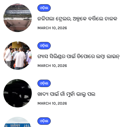
ଓଡ଼ିଶା
ଜଳିଗଲା ଟ୍ରେଲର, ଅଳ୍ପକେ ବର୍ତ୍ତିଲେ ଚାଳକ
MARCH 10, 2026
ଓଡ଼ିଶା
ଗ୍ୟାସ ସିଲିଣ୍ଡର ପାଇଁ ଡିପୋରେ ଲମ୍ବା ଲାଇନ୍
MARCH 10, 2026
ଓଡ଼ିଶା
ଖାଦ୍ୟ ପାଇଁ ଗାଁ ମୁହାଁ ଭାଲୁ ପଲ
MARCH 10, 2026
ଓଡ଼ିଶା