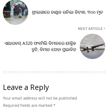
ଶ୍ରୀଲଙ୍କାରେ ତାଣ୍ଡବ ରଚିଲା ଡିଟୱା, ୩୦୦ ମୃତ
NEXT ARTICLE
ଏୟାରବସ୍ A320 ଫ୍ୟାମିଲି ବିମାନରେ ଯାନ୍ତ୍ରିକ
ତ୍ରୁଟି, ବିମାନ ସେବା ପ୍ରଭାବିତ
Leave a Reply
Your email address will not be published.
Required fields are marked
*