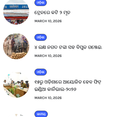
ଓଡ଼ିଶା
ଟ୍ରେନରେ କଟି ୨ ମୃତ
MARCH 10, 2026
ଓଡ଼ିଶା
୪ ଲକ୍ଷ ନଗଦ ଟଙ୍କା ସହ ବିପୁଳ ଗଞ୍ଜେଇ.
MARCH 10, 2026
ଓଡ଼ିଶା
୧୫ରୁ ଓଡ଼ିଶାରେ ଆୟୋଜିତ ହେବ ଫିଟ୍
ଇଣ୍ଡିଆ କାର୍ନିଭାଲ-୨୦୨୬
MARCH 10, 2026
ଜାତୀୟ