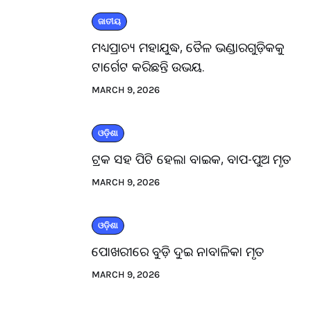
ଜାତୀୟ
ମଧ୍ୟପ୍ରାଚ୍ୟ ମହାଯୁଦ୍ଧ, ତୈଳ ଭଣ୍ଡାରଗୁଡ଼ିକକୁ
ଟାର୍ଗେଟ କରିଛନ୍ତି ଉଭୟ.
MARCH 9, 2026
ଓଡ଼ିଶା
ଟ୍ରକ ସହ ପିଟି ହେଲା ବାଇକ, ବାପ-ପୁଅ ମୃତ
MARCH 9, 2026
ଓଡ଼ିଶା
ପୋଖରୀରେ ବୁଡ଼ି ଦୁଇ ନାବାଳିକା ମୃତ
MARCH 9, 2026