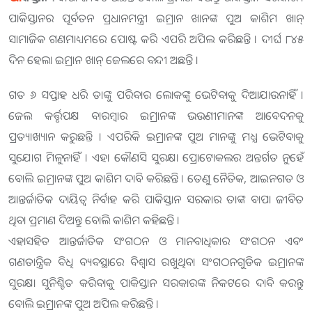
ପାକିସ୍ତାନର ପୂର୍ବତନ ପ୍ରଧାନମନ୍ତ୍ରୀ ଇମ୍ରାନ ଖାନଙ୍କ ପୁଅ କାଶିମ ଖାନ୍
ସାମାଜିକ ଗଣମାଧ୍ୟମରେ ପୋଷ୍ଟ କରି ଏପରି ଅପିଲ କରିଛନ୍ତି । ଦୀର୍ଘ ୮୪୫
ଦିନ ହେଲା ଇମ୍ରାନ ଖାନ୍ ଜେଲରେ ବନ୍ଦୀ ଅଛନ୍ତି ।
ଗତ ୬ ସପ୍ତାହ ଧରି ତାଙ୍କୁ ପରିବାର ଲୋକଙ୍କୁ ଭେଟିବାକୁ ଦିଆଯାଉନାହିଁ ।
ଜେଲ କର୍ତ୍ତୃପକ୍ଷ ବାରମ୍ବାର ଇମ୍ରାନଙ୍କ ଭଉଣୀମାନଙ୍କ ଆବେଦନକୁ
ପ୍ରତ୍ୟାଖ୍ୟାନ କରୁଛନ୍ତି । ଏପରିକି ଇମ୍ରାନଙ୍କ ପୁଅ ମାନଙ୍କୁ ମଧ୍ଯ ଭେଟିବାକୁ
ସୁଯୋଗ ମିଳୁନାହିଁ । ଏହା କୌଣସି ସୁରକ୍ଷା ପ୍ରୋଟୋକଲର ଅନ୍ତର୍ଗତ ନୁହେଁ
ବୋଲି ଇମ୍ରାନଙ୍କ ପୁଅ କାଶିମ ଦାବି କରିଛନ୍ତି । ତେଣୁ ନୈତିକ, ଆଇନଗତ ଓ
ଆନ୍ତର୍ଜାତିକ ଦାୟିତ୍ୱ ନିର୍ବାହ କରି ପାକିସ୍ତାନ ସରକାର ତାଙ୍କ ବାପା ଜୀବିତ
ଥିବା ପ୍ରମାଣ ଦିଅନ୍ତୁ ବୋଲି କାଶିମ କହିଛନ୍ତି ।
ଏହାସହିତ ଆନ୍ତର୍ଜାତିକ ସଂଗଠନ ଓ ମାନବାଧିକାର ସଂଗଠନ ଏବଂ
ଗଣତାନ୍ତ୍ରିକ ବିଧି ବ୍ୟବସ୍ଥାରେ ବିଶ୍ୱାସ ରଖୁଥିବା ସଂଗଠନଗୁଡିକ ଇମ୍ରାନଙ୍କ
ସୁରକ୍ଷା ସୁନିଶ୍ଚିତ କରିବାକୁ ପାକିସ୍ତାନ ସରକାରଙ୍କ ନିକଟରେ ଦାବି କରନ୍ତୁ
ବୋଲି ଇମ୍ରାନଙ୍କ ପୁଅ ଅପିଲ କରିଛନ୍ତି ।