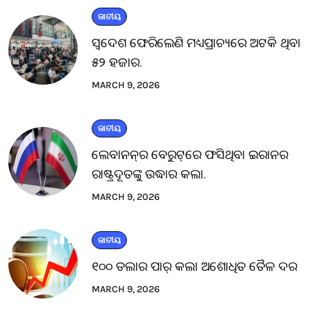
ଜାତୀୟ
ସ୍ବଦେଶ ଫେରିଲେଣି ମଧ୍ୟପ୍ରାଚ୍ୟରେ ଅଟକି ଥିବା
୫୨ ହଜାର.
MARCH 9, 2026
ଜାତୀୟ
ଲେବାନନ୍‌ର ବେରୁଟ୍‌ରେ ଫସିଥିବା ଇରାନର
ରାଷ୍ଟ୍ରଦୂତଙ୍କୁ ଉଦ୍ଧାର କଲା.
MARCH 9, 2026
ଜାତୀୟ
୧୦୦ ଡଲାର ପାର୍ କଲା ଅଶୋଧିତ ତୈଳ ଦର
MARCH 9, 2026