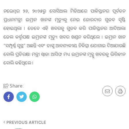
ନଭେମ୍ବର ୨୬, ୨୦୨୫ରୁ ସୋସିଆଲ ମିଡିଆରେ ପାକିସ୍ତାନର ପୂର୍ବତନ
ପ୍ରଧାନମନ୍ତ୍ରୀ ଇମ୍ରାନ ଖାନଙ୍କ ମୃତ୍ୟୁକୁ ନେଇ ଜୋରଦାର ଗୁଜବ ସୃଷ୍ଟି
ହୋଇଥିଲା । ତେବେ ଏହି ଖବରକୁ ଗୁଜବ କରି ପାକିସ୍ତାନର ଆଦିଆଲା
ଜେଲ କର୍ତ୍ତୃପକ୍ଷ ଇମ୍ରାନଙ୍କ ମୃତ୍ୟୁ ଖବର ଖଣ୍ଡନ କରିଥିଲେ । ଇମ୍ରାନ ଖାନ
“ସମ୍ପୂର୍ଣ୍ଣ ସୁସ୍ଥ” ଅଛନ୍ତି ଏବଂ ତାଙ୍କୁ ଆବଶ୍ୟକୀୟ ଚିକିତ୍ସା ଯୋଗାଇ ଦିଆଯାଉଛି
ବୋଲି ପ୍ରତିରକ୍ଷା ମନ୍ତ୍ରୀ ଖ୍ୱାଜା ଆସିଫ ମଧ୍ୟ ଇମ୍ରାନଙ୍କ ମୃତ୍ଯୁ ଖବରକୁ ଭିତ୍ତିହୀନ
ବୋଲି କହିଥିଲେ ।
Share:
PREVIOUS ARTICLE