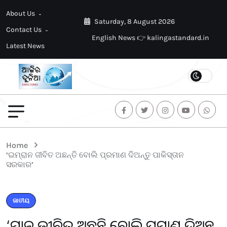
About Us
Saturday, 8 August 2026
Contact Us
English News 👉 kalingastandard.in
Latest News
Home
‘ଇମ୍ରାନ ଜୀବିତ ଅଛନ୍ତି ବୋଲି ପ୍ରମାଣ ଦିଅନ୍ତୁ ପାକିସ୍ତାନ
ସରକାର’
ଜାତୀୟ
‘ଇମ୍ରାନ ଜୀବିତ ଅଛନ୍ତି ବୋଲି ପ୍ରମାଣ ଦିଅନ୍ତୁ