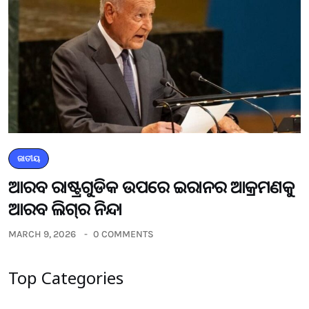
ଜାତୀୟ
ଆରବ ରାଷ୍ଟ୍ରଗୁଡିକ ଉପରେ ଇରାନର ଆକ୍ରମଣକୁ
ଆରବ ଲିଗ୍‌ର ନିନ୍ଦା
MARCH 9, 2026
0 COMMENTS
Top Categories