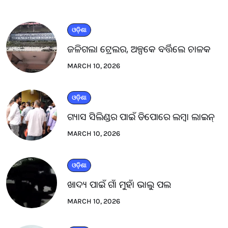
ଓଡ଼ିଶା
ଜଳିଗଲା ଟ୍ରେଲର, ଅଳ୍ପକେ ବର୍ତ୍ତିଲେ ଚାଳକ
MARCH 10, 2026
ଓଡ଼ିଶା
ଗ୍ୟାସ ସିଲିଣ୍ଡର ପାଇଁ ଡିପୋରେ ଲମ୍ବା ଲାଇନ୍
MARCH 10, 2026
ଓଡ଼ିଶା
ଖାଦ୍ୟ ପାଇଁ ଗାଁ ମୁହାଁ ଭାଲୁ ପଲ
MARCH 10, 2026