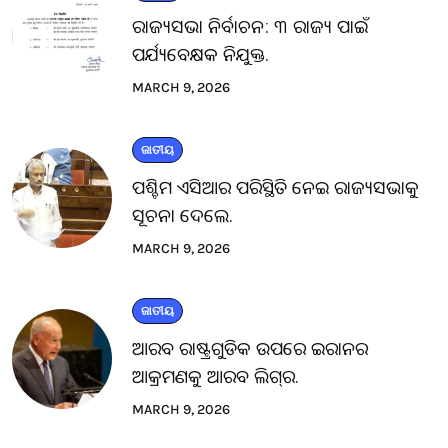
ରାଜ୍ୟସଭା ନିର୍ବାଚନ: ୩ ରାଜ୍ୟ ପାଇଁ
ପର୍ଯ୍ୟବେକ୍ଷକ ନିଯୁକ୍ତ.
MARCH 9, 2026
ଜାତୀୟ
ପଶ୍ଚିମ ଏସିଆର ପରିସ୍ଥିତି ନେଇ ରାଜ୍ୟସଭାକୁ
ସୂଚନା ଦେଲେ.
MARCH 9, 2026
ଜାତୀୟ
ଆରବ ରାଷ୍ଟ୍ରଗୁଡିକ ଉପରେ ଇରାନର
ଆକ୍ରମଣକୁ ଆରବ ଲିଗ୍‌ର.
MARCH 9, 2026