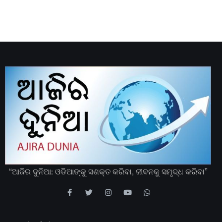
“ଆଜିର ଦୁନିଆ: ଓଡିଆଙ୍କୁ ସଶକ୍ତ କରିବା, ଜୀବନକୁ ସମୃଦ୍ଧ କରିବା”