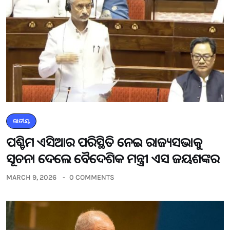
ଜାତୀୟ
ପଶ୍ଚିମ ଏସିଆର ପରିସ୍ଥିତି ନେଇ ରାଜ୍ୟସଭାକୁ
ସୂଚନା ଦେଲେ ବୈଦେଶିକ ମନ୍ତ୍ରୀ ଏସ ଜୟଶଙ୍କର
MARCH 9, 2026
0 COMMENTS