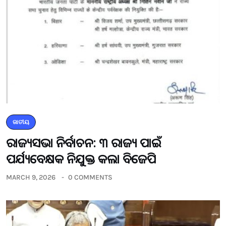
ଜାତୀୟ
ରାଜ୍ୟସଭା ନିର୍ବାଚନ: ୩ ରାଜ୍ୟ ପାଇଁ
ପର୍ଯ୍ୟବେକ୍ଷକ ନିଯୁକ୍ତ କଲା ବିଜେପି
MARCH 9, 2026
0 COMMENTS