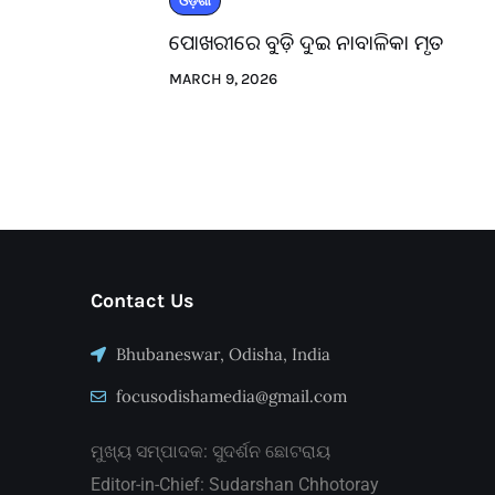
ଓଡ଼ିଶା
ପୋଖରୀରେ ବୁଡ଼ି ଦୁଇ ନାବାଳିକା ମୃତ
MARCH 9, 2026
Contact Us
Bhubaneswar, Odisha, India
focusodishamedia@gmail.com
ମୁଖ୍ୟ ସମ୍ପାଦକ: ସୁଦର୍ଶନ ଛୋଟରାୟ
Editor-in-Chief: Sudarshan Chhotoray