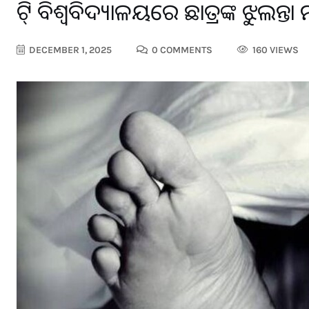
କିଟ୍‌ ବିଶ୍ୱବିଦ୍ୟାଳୟରେ ଛାତ୍ରଙ୍କ ଝୁଲନ୍
DECEMBER 1, 2025
0 COMMENTS
160 VIEWS