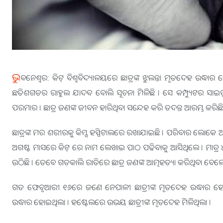
ଭୁ
ବନେଶ୍ୱର: କିଟ୍‌ ବିଶ୍ୱବିଦ୍ୟାଳୟରେ ଛାତ୍ରଙ୍କ ଝୁଲନ୍ତା ମୃତଦେହ ଉଦ୍ଧାର
ଛତିଶଗଡର ରାହୁଲ ଯାଦବ ବୋଲି ସୂଚନା ମିଳିଛି । ସେ କମ୍ପ୍ୟୁଟର ସାଇନ୍ସର 
ପରମାର । ଛାତ୍ର ଜଣଙ୍କ ଜୀବନ ହାରିଥିବା ସନ୍ଦେହ କରି ତଦନ୍ତ ଆରମ୍ଭ କରିଛ
ଛାତ୍ରଙ୍କ ମର ଶରୀରକୁ କିମ୍ସ ହସ୍ପିଟାଲରେ ରଖାଯାଇଛି । ପରିବାର ଲୋକେ ଆସ
ଅଗଷ୍ଟ ମାସରେ କିଟ୍‌ ରେ ନାମ ଲେଖାଇ ପାଠ ପଢିବାକୁ ଆସିଥିଲେ । ମାତ୍ର ୪
ଉଠିଛି । ତେବେ ଗତକାଲି ରାତିରେ ଛାତ୍ର ଜଣଙ୍କ ଆତ୍ମହତ୍ୟା କରିଥିବା ବେଳେ ଯାଏଁ କ
ଗତ ଫେବୃଆରୀ ୧୬ରେ ଜଣେ ନେପାଳୀ ଛାତ୍ରୀଙ୍କ ମୃତଦେହ ଉଦ୍ଧାର ହୋ
ଉଦ୍ଧାର ହୋଇଥିଲା । ହଷ୍ଟେଲରେ ଉଭୟ ଛାତ୍ରୀଙ୍କ ମୃତଦେହ ମିଳିଥିଲା ।