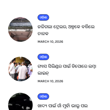
ଓଡ଼ିଶା
ଜଳିଗଲା ଟ୍ରେଲର, ଅଳ୍ପକେ ବର୍ତ୍ତିଲେ
ଚାଳକ
MARCH 10, 2026
ଓଡ଼ିଶା
ଗ୍ୟାସ ସିଲିଣ୍ଡର ପାଇଁ ଡିପୋରେ ଲମ୍ବା
ଲାଇନ୍
MARCH 10, 2026
ଓଡ଼ିଶା
ଖାଦ୍ୟ ପାଇଁ ଗାଁ ମୁହାଁ ଭାଲୁ ପଲ