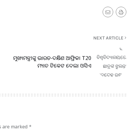
NEXT ARTICLE
ମୁଖ୍ୟମନ୍ତ୍ରୀଙ୍କୁ ଭାରତ-ଦକ୍ଷିଣ ଆଫ୍ରିକା T20
ମ୍ୟାଚ ଟିକେଟ ଦେଲା ଓସିଏ
ds are marked
*