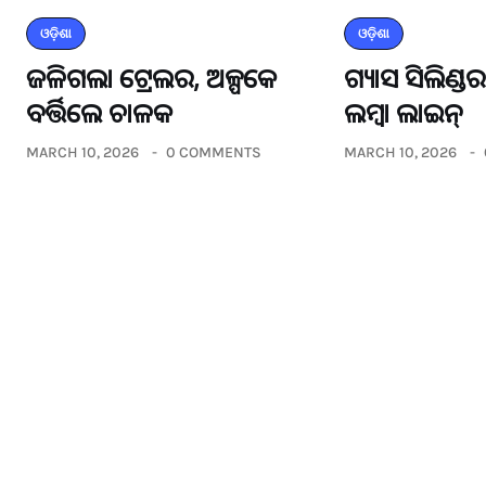
ଓଡ଼ିଶା
ଓଡ଼ିଶା
ଜଳିଗଲା ଟ୍ରେଲର, ଅଳ୍ପକେ
ଗ୍ୟାସ ସିଲିଣ୍
ବର୍ତ୍ତିଲେ ଚାଳକ
ଲମ୍ବା ଲାଇନ୍
MARCH 10, 2026
0 COMMENTS
MARCH 10, 2026