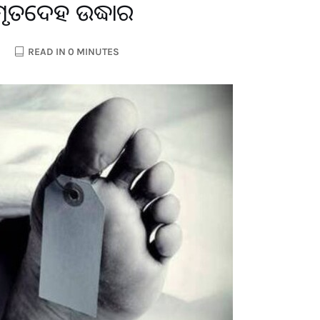
ତା ମୃତଦେହ ଉଦ୍ଧାର
READ IN 0 MINUTES