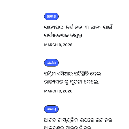
ଜାତୀୟ
ରାଜ୍ୟସଭା ନିର୍ବାଚନ: ୩ ରାଜ୍ୟ ପାଇଁ
ପର୍ଯ୍ୟବେକ୍ଷକ ନିଯୁକ୍ତ.
MARCH 9, 2026
ଜାତୀୟ
ପଶ୍ଚିମ ଏସିଆର ପରିସ୍ଥିତି ନେଇ
ରାଜ୍ୟସଭାକୁ ସୂଚନା ଦେଲେ.
MARCH 9, 2026
ଜାତୀୟ
ଆରବ ରାଷ୍ଟ୍ରଗୁଡିକ ଉପରେ ଇରାନର
ଆକ୍ରମଣକୁ ଆରବ ଲିଗ୍‌ର.