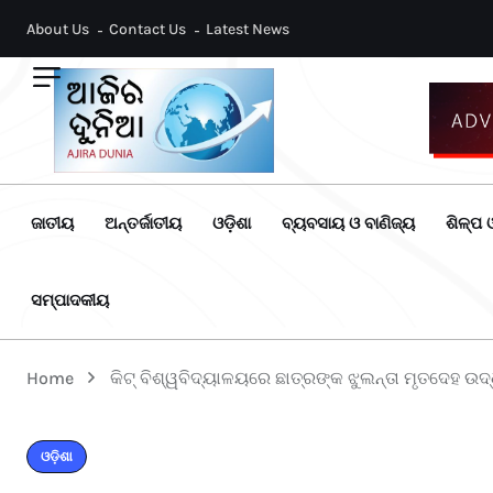
About Us
Contact Us
Latest News
ଜାତୀୟ
ଅନ୍ତର୍ଜାତୀୟ
ଓଡ଼ିଶା
ବ୍ୟବସାୟ ଓ ବାଣିଜ୍ୟ
ଶିଳ୍ପ ଓ
ସମ୍ପାଦକୀୟ
Home
କିଟ୍‌ ବିଶ୍ୱବିଦ୍ୟାଳୟରେ ଛାତ୍ରଙ୍କ ଝୁଲନ୍ତା ମୃତଦେହ ଉଦ
ଓଡ଼ିଶା