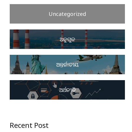
Uncategorized
ଅନୁଗୁଳ
ଅନ୍ତର୍ଜାତୀୟ
ଅର୍ଥନୀତି
Recent Post