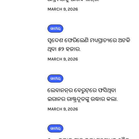
MARCH 9, 2026
ଜାତୀୟ
ସ୍ବଦେଶ ଫେରିଲେଣି ମଧ୍ୟପ୍ରାଚ୍ୟରେ ଅଟକି
ଥିବା ୫୨ ହଜାର.
MARCH 9, 2026
ଜାତୀୟ
ଲେବାନନ୍‌ର ବେରୁଟ୍‌ରେ ଫସିଥିବା
ଇରାନର ରାଷ୍ଟ୍ରଦୂତଙ୍କୁ ଉଦ୍ଧାର କଲା.
MARCH 9, 2026
ଜାତୀୟ