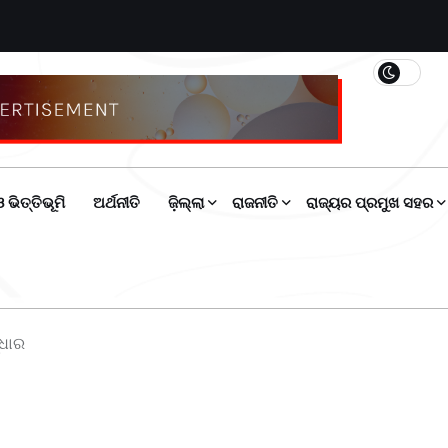
 ଭିତ୍ତିଭୂମି
ଅର୍ଥନୀତି
ଜ଼ିଲ୍ଲା
ରାଜନୀତି
ରାଜ୍ୟର ପ୍ରମୁଖ ସହର
୍ଧାର