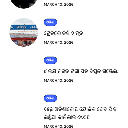
MARCH 10, 2026
ଓଡ଼ିଶା
ଟ୍ରେନରେ କଟି ୨ ମୃତ
MARCH 10, 2026
ଓଡ଼ିଶା
୪ ଲକ୍ଷ ନଗଦ ଟଙ୍କା ସହ ବିପୁଳ ଗଞ୍ଜେଇ.
MARCH 10, 2026
ଓଡ଼ିଶା
୧୫ରୁ ଓଡ଼ିଶାରେ ଆୟୋଜିତ ହେବ ଫିଟ୍
ଇଣ୍ଡିଆ କାର୍ନିଭାଲ-୨୦୨୬
MARCH 10, 2026