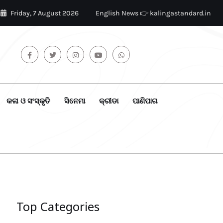
Friday, 7 August 2026
English News 👉 kalingastandard.in
କଳା ଓ ସଂସ୍କୃତି
ସିନେମା
କ୍ରୀଡା
ପାଣିପାଗ
Top Categories