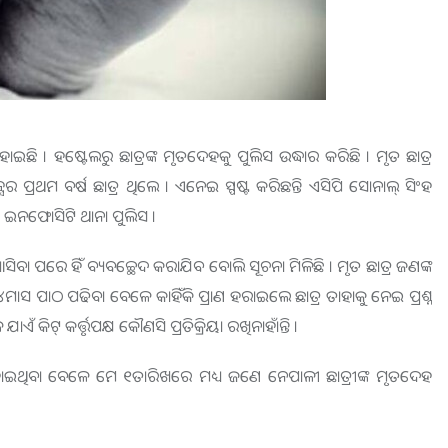
 ହୋଇଛି । ହଷ୍ଟେଲରୁ ଛାତ୍ରଙ୍କ ମୃତଦେହକୁ ପୁଲିସ ଉଦ୍ଧାର କରିଛି । ମୃତ ଛାତ୍ର
ପ୍ରଥମ ବର୍ଷ ଛାତ୍ର ଥିଲେ । ଏନେଇ ସ୍ପଷ୍ଟ କରିଛନ୍ତି ଏସିପି ସୋନାଲ୍‌ ସିଂହ
ି ଇନଫୋସିଟି ଥାନା ପୁଲିସ ।
ିବା ପରେ ହିଁ ବ୍ୟବଚ୍ଛେଦ କରାଯିବ ବୋଲି ସୂଚନା ମିଳିଛି । ମୃତ ଛାତ୍ର ଜଣଙ୍କ
ମାସ ପାଠ ପଢିବା ବେଳେ କାହିଁକି ପ୍ରାଣ ହରାଇଲେ ଛାତ୍ର ତାହାକୁ ନେଇ ପ୍ରଶ୍ନ
ିଟ୍‌ କର୍ତ୍ତୃପକ୍ଷ କୌଣସି ପ୍ରତିକ୍ରିୟା ରଖିନାହାଁନ୍ତି ।
ଇଥିବା ବେଳେ ମେ ୧ତାରିଖରେ ମଧ୍ୟ ଜଣେ ନେପାଳୀ ଛାତ୍ରୀଙ୍କ ମୃତଦେହ