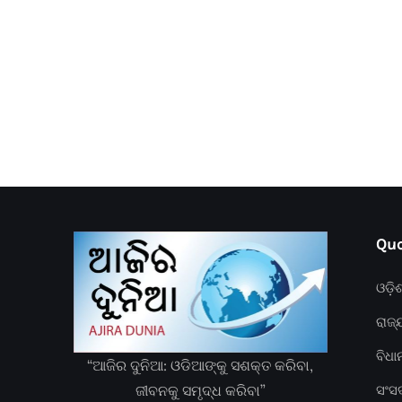
Quc
ଓଡ଼ି
ରାଜ୍
ବିଧ
“ଆଜିର ଦୁନିଆ: ଓଡିଆଙ୍କୁ ସଶକ୍ତ କରିବା,
ଜୀବନକୁ ସମୃଦ୍ଧ କରିବା”
ସଂସ