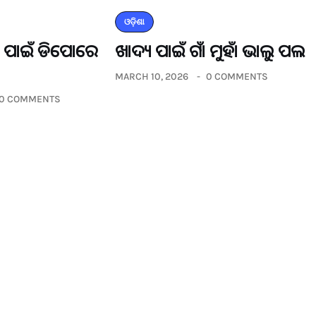
ଓଡ଼ିଶା
ଡର ପାଇଁ ଡିପୋରେ
ଖାଦ୍ୟ ପାଇଁ ଗାଁ ମୁହାଁ ଭାଲୁ ପଲ
MARCH 10, 2026
0 COMMENTS
0 COMMENTS