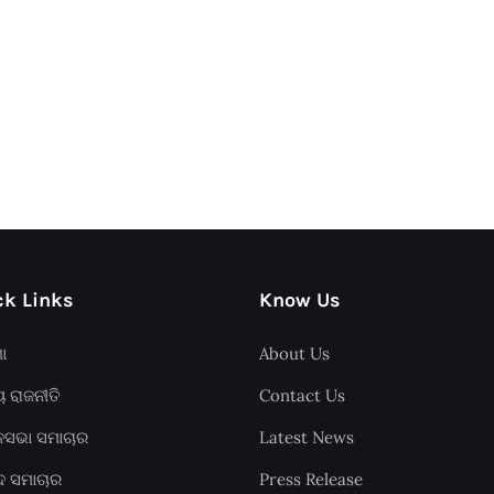
k Links
Know Us
ଶା
About Us
ୟ ରାଜନୀତି
Contact Us
ାନସଭା ସମାଚାର
Latest News
ଦ ସମାଚାର
Press Release