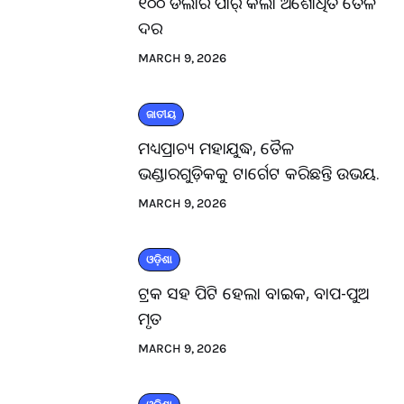
୧୦୦ ଡଲାର ପାର୍ କଲା ଅଶୋଧିତ ତୈଳ
ଦର
MARCH 9, 2026
ଜାତୀୟ
ମଧ୍ୟପ୍ରାଚ୍ୟ ମହାଯୁଦ୍ଧ, ତୈଳ
ଭଣ୍ଡାରଗୁଡ଼ିକକୁ ଟାର୍ଗେଟ କରିଛନ୍ତି ଉଭୟ.
MARCH 9, 2026
ଓଡ଼ିଶା
ଟ୍ରକ ସହ ପିଟି ହେଲା ବାଇକ, ବାପ-ପୁଅ
ମୃତ
MARCH 9, 2026