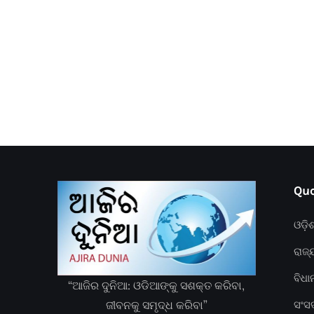
Quc
ଓଡ଼ି
ରାଜ୍
ବିଧ
“ଆଜିର ଦୁନିଆ: ଓଡିଆଙ୍କୁ ସଶକ୍ତ କରିବା,
ଜୀବନକୁ ସମୃଦ୍ଧ କରିବା”
ସଂସ