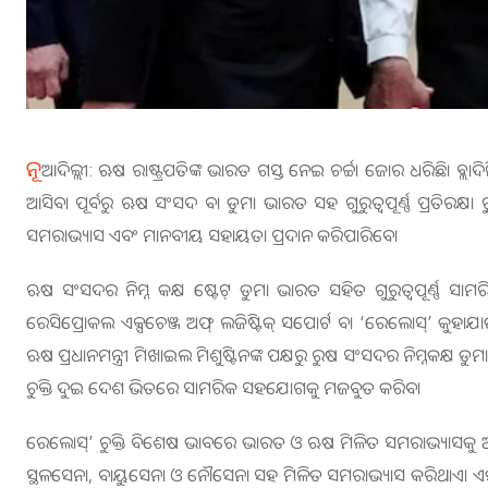
ନୂ
ଆଦିଲ୍ଲୀ: ଋଷ ରାଷ୍ଟ୍ରପତିଙ୍କ ଭାରତ ଗସ୍ତ ନେଇ ଚର୍ଚ୍ଚା ଜୋର ଧରିଛି। ବ୍ଲା
ଆସିବା ପୂର୍ବରୁ ଋଷ ସଂସଦ ବା ଡୁମା ଭାରତ ସହ ଗୁରୁତ୍ବପୂର୍ଣ୍ଣ ପ୍ରତିରକ୍ଷା ଚ
ସମରାଭ୍ୟାସ ଏବଂ ମାନବୀୟ ସହାୟତା ପ୍ରଦାନ କରିପାରିବେ।
ଋଷ ସଂସଦର ନିମ୍ନ କକ୍ଷ ଷ୍ଟେଟ୍ ଡୁମା ଭାରତ ସହିତ ଗୁରୁତ୍ୱପୂର୍ଣ୍ଣ ସାମ
ରେସିପ୍ରୋକଲ ଏକ୍ସଚେଞ୍ଜ ଅଫ୍ ଲଜିଷ୍ଟିକ୍ ସପୋର୍ଟ ବା ‘ରେଲୋସ୍’ କୁହା
ଋଷ ପ୍ରଧାନମନ୍ତ୍ରୀ ମିଖାଇଲ ମିଶୁଷ୍ଟିନଙ୍କ ପକ୍ଷରୁ ରୁଷ ସଂସଦର ନିମ୍ନକକ୍ଷ
ଚୁକ୍ତି ଦୁଇ ଦେଶ ଭିତରେ ସାମରିକ ସହଯୋଗକୁ ମଜବୁତ କରିବ।
ରେଲୋସ୍’ ଚୁକ୍ତି ବିଶେଷ ଭାବରେ ଭାରତ ଓ ଋଷ ମିଳିତ ସମରାଭ୍ୟାସକ
ସ୍ଥଳସେନା, ବାୟୁସେନା ଓ ନୌସେନା ସହ ମିଳିତ ସମରାଭ୍ୟାସ କରିଥାଏ। ଏହାର ନା