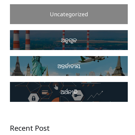
Uncategorized
ଅନୁଗୁଳ
ଅନ୍ତର୍ଜାତୀୟ
ଅର୍ଥନୀତି
Recent Post