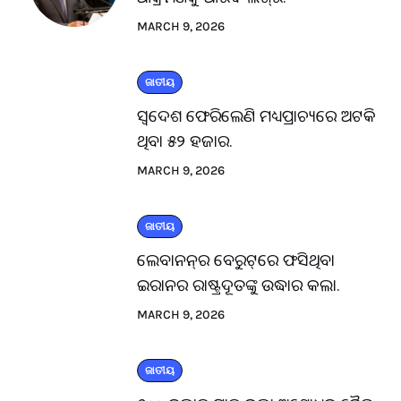
MARCH 9, 2026
ଜାତୀୟ
ସ୍ବଦେଶ ଫେରିଲେଣି ମଧ୍ୟପ୍ରାଚ୍ୟରେ ଅଟକି
ଥିବା ୫୨ ହଜାର.
MARCH 9, 2026
ଜାତୀୟ
ଲେବାନନ୍‌ର ବେରୁଟ୍‌ରେ ଫସିଥିବା
ଇରାନର ରାଷ୍ଟ୍ରଦୂତଙ୍କୁ ଉଦ୍ଧାର କଲା.
MARCH 9, 2026
ଜାତୀୟ