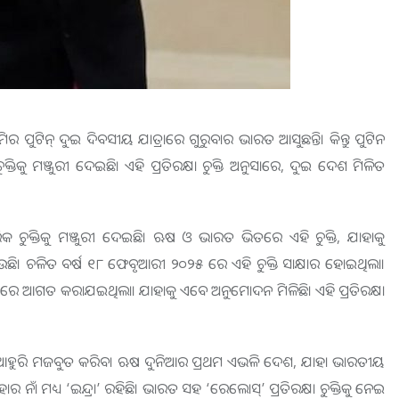
ଦିମିର ପୁଟିନ୍ ଦୁଇ ଦିବସୀୟ ଯାତ୍ରାରେ ଗୁରୁବାର ଭାରତ ଆସୁଛନ୍ତି। କିନ୍ତୁ ପୁଟିନ
ୁକ୍ତିକୁ ମଞ୍ଜୁରୀ ଦେଇଛି। ଏହି ପ୍ରତିରକ୍ଷା ଚୁକ୍ତି ଅନୁସାରେ, ଦୁଇ ଦେଶ ମିଳିତ
ରିକ ଚୁକ୍ତିକୁ ମଞ୍ଜୁରୀ ଦେଇଛି। ଋଷ ଓ ଭାରତ ଭିତରେ ଏହି ଚୁକ୍ତି, ଯାହାକୁ
ଯାଉଛି। ଚଳିତ ବର୍ଷ ୧୮ ଫେବୃଆରୀ ୨୦୨୫ ରେ ଏହି ଚୁକ୍ତି ସାକ୍ଷାର ହୋଇଥିଲା।
 ଡୁମାରେ ଆଗତ କରାଯଇଥିଲା। ଯାହାକୁ ଏବେ ଅନୁମୋଦନ ମିଳିଛି। ଏହି ପ୍ରତିରକ୍ଷା
ୁ ଆହୁରି ମଜବୁତ କରିବ। ଋଷ ଦୁନିଆର ପ୍ରଥମ ଏଭଳି ଦେଶ, ଯାହା ଭାରତୀୟ
ଁ ମଧ୍ୟ ‘ଇନ୍ଦ୍ରା’ ରହିଛି। ଭାରତ ସହ ‘ରେଲୋସ୍’ ପ୍ରତିରକ୍ଷା ଚୁକ୍ତିକୁ ନେଇ