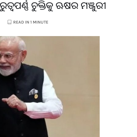
ତ୍ୱପୂର୍ଣ୍ଣ ଚୁକ୍ତିକୁ ଋଷର ମଞ୍ଜୁରୀ
READ IN 1 MINUTE