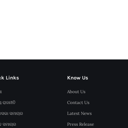
k Links
Know Us
ଶା
About Us
ୟ ରାଜନୀତି
Contact Us
ାନସଭା ସମାଚାର
Latest News
ଦ ସମାଚାର
Press Release