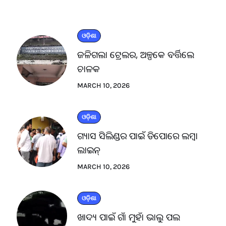
ଓଡ଼ିଶା
ଜଳିଗଲା ଟ୍ରେଲର, ଅଳ୍ପକେ ବର୍ତ୍ତିଲେ
ଚାଳକ
MARCH 10, 2026
ଓଡ଼ିଶା
ଗ୍ୟାସ ସିଲିଣ୍ଡର ପାଇଁ ଡିପୋରେ ଲମ୍ବା
ଲାଇନ୍
MARCH 10, 2026
ଓଡ଼ିଶା
ଖାଦ୍ୟ ପାଇଁ ଗାଁ ମୁହାଁ ଭାଲୁ ପଲ