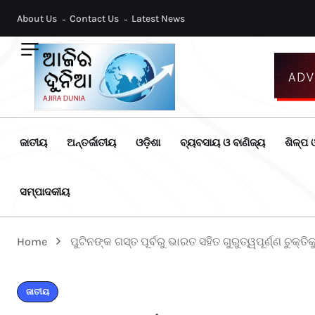
About Us
Contact Us
Latest News
ଜାତୀୟ
ଅନ୍ତର୍ଜାତୀୟ
ଓଡ଼ିଶା
ବ୍ୟବସାୟ ଓ ବାଣିଜ୍ୟ
ଶିଳ୍ପ ଓ
ସମ୍ପାଦକୀୟ
Home
ପୁଟିନଙ୍କ ଗସ୍ତ ପୂର୍ବରୁ ଭାରତ ସହିତ ଗୁରୁତ୍ୱପୂର୍ଣ୍ଣ ଚୁକ୍ତ
ଜାତୀୟ