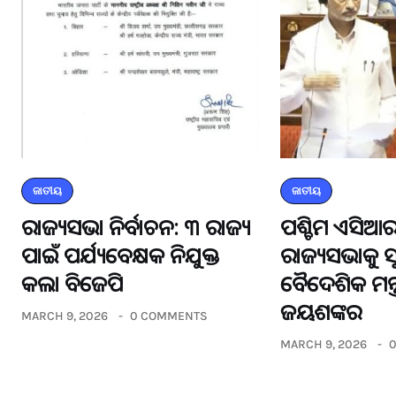
ଜାତୀୟ
ଜାତୀୟ
ରାଜ୍ୟସଭା ନିର୍ବାଚନ: ୩ ରାଜ୍ୟ
ପଶ୍ଚିମ ଏସିଆର
ପାଇଁ ପର୍ଯ୍ୟବେକ୍ଷକ ନିଯୁକ୍ତ
ରାଜ୍ୟସଭାକୁ 
କଲା ବିଜେପି
ବୈଦେଶିକ ମନ୍ତ
ଜୟଶଙ୍କର
MARCH 9, 2026
0 COMMENTS
MARCH 9, 2026