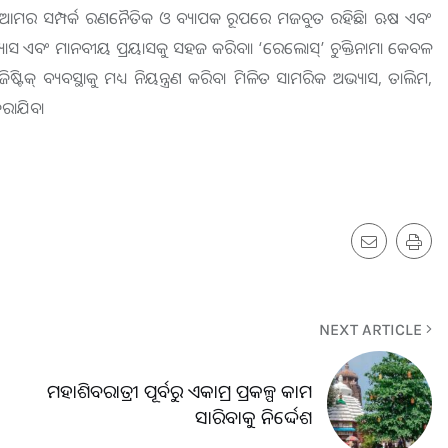
ତ ସହ ଆମର ସମ୍ପର୍କ ରଣନୈତିକ ଓ ବ୍ୟାପକ ରୂପରେ ମଜବୁତ ରହିଛି। ଋଷ ଏବଂ
ଭ୍ୟାସ ଏବଂ ମାନବୀୟ ପ୍ରୟାସକୁ ସହଜ କରିବା। ‘ରେଲୋସ୍’ ଚୁକ୍ତିନାମା କେବଳ
୍ ବ୍ୟବସ୍ଥାକୁ ମଧ୍ୟ ନିୟନ୍ତ୍ରଣ କରିବ। ମିଳିତ ସାମରିକ ଅଭ୍ୟାସ, ତାଲିମ,
କରାଯିବ।
NEXT ARTICLE
ମହାଶିବରାତ୍ରୀ ପୂର୍ବରୁ ଏକାମ୍ର ପ୍ରକଳ୍ପ କାମ
ସାରିବାକୁ ନିର୍ଦ୍ଦେଶ