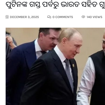
ପୁଟିନଙ୍କ ଗସ୍ତ ପୂର୍ବରୁ ଭାରତ ସହିତ ଗୁରୁ
DECEMBER 3, 2025
0 COMMENTS
140 VIEWS