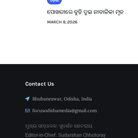
ଓଡ଼ିଶା
ପୋଖରୀରେ ବୁଡ଼ି ଦୁଇ ନାବାଳିକା ମୃତ
MARCH 9, 2026
Contact Us
Bhubaneswar, Odisha, India
focusodishamedia@gmail.com
ମୁଖ୍ୟ ସମ୍ପାଦକ: ସୁଦର୍ଶନ ଛୋଟରାୟ
Editor-in-Chief: Sudarshan Chhotoray