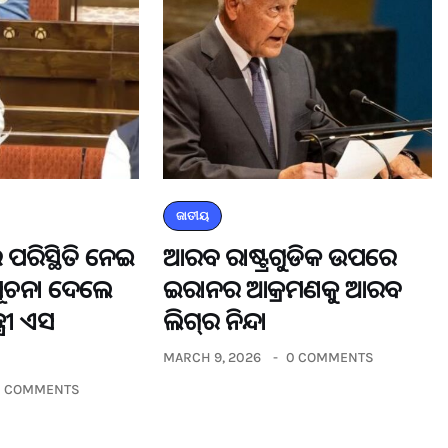
ଜାତୀୟ
 ପରିସ୍ଥିତି ନେଇ
ଆରବ ରାଷ୍ଟ୍ରଗୁଡିକ ଉପରେ
ସୂଚନା ଦେଲେ
ଇରାନର ଆକ୍ରମଣକୁ ଆରବ
୍ରୀ ଏସ
ଲିଗ୍‌ର ନିନ୍ଦା
MARCH 9, 2026
0 COMMENTS
0 COMMENTS