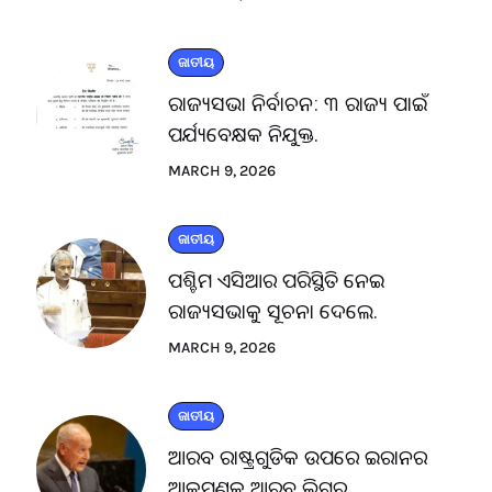
ଜାତୀୟ
ରାଜ୍ୟସଭା ନିର୍ବାଚନ: ୩ ରାଜ୍ୟ ପାଇଁ
ପର୍ଯ୍ୟବେକ୍ଷକ ନିଯୁକ୍ତ.
MARCH 9, 2026
ଜାତୀୟ
ପଶ୍ଚିମ ଏସିଆର ପରିସ୍ଥିତି ନେଇ
ରାଜ୍ୟସଭାକୁ ସୂଚନା ଦେଲେ.
MARCH 9, 2026
ଜାତୀୟ
ଆରବ ରାଷ୍ଟ୍ରଗୁଡିକ ଉପରେ ଇରାନର
ଆକ୍ରମଣକୁ ଆରବ ଲିଗ୍‌ର.