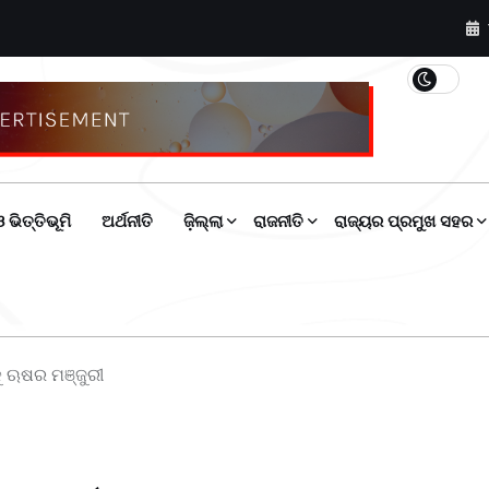
 ଭିତ୍ତିଭୂମି
ଅର୍ଥନୀତି
ଜ଼ିଲ୍ଲା
ରାଜନୀତି
ରାଜ୍ୟର ପ୍ରମୁଖ ସହର
ିକୁ ଋଷର ମଞ୍ଜୁରୀ