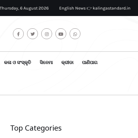
Thursday, 6 August 2026
English News 👉 kalingastandard.in
କଳା ଓ ସଂସ୍କୃତି
ସିନେମା
କ୍ରୀଡା
ପାଣିପାଗ
Top Categories