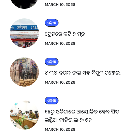
MARCH 10, 2026
ଓଡ଼ିଶା
ଟ୍ରେନରେ କଟି ୨ ମୃତ
MARCH 10, 2026
ଓଡ଼ିଶା
୪ ଲକ୍ଷ ନଗଦ ଟଙ୍କା ସହ ବିପୁଳ ଗଞ୍ଜେଇ.
MARCH 10, 2026
ଓଡ଼ିଶା
୧୫ରୁ ଓଡ଼ିଶାରେ ଆୟୋଜିତ ହେବ ଫିଟ୍
ଇଣ୍ଡିଆ କାର୍ନିଭାଲ-୨୦୨୬
MARCH 10, 2026