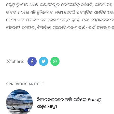
ଷ୍ଟେଟ୍ ଡ୍ୟୁମାର ଅଧ୍ୟକ୍ଷ ଭୟାଚେସ୍ଲାଭ ଭୋଲୋଡିନ୍ କହିଛନ୍ତି, ଭାର
ଭାରତ ମଧ୍ୟରେ ଏହି ଚୁକ୍ତିନାମାର ଲକ୍ଷ୍ୟ ହେଉଛି ପାରସ୍ପରିକ ସାମରିକ ଅ
ସୈନ୍ୟ ଏବଂ ସାମରିକ ଉପକରଣ ମୁତୟନ ନୁହେଁ, ବରଂ ସେମାନଙ୍କର ଲଜିଷ୍ଟିକ
ମାନବୀୟ ସହାୟତା, ବିପର୍ଯ୍ୟୟ ପରବର୍ତ୍ତୀ ଉଦ୍ଧାର କାର୍ଯ୍ୟ ପାଇଁ ବ୍ୟବହାର 
Share:
PREVIOUS ARTICLE
ବିମାନବନ୍ଦରରେ ଫସି ରହିଲେ ୧୦୦୦ରୁ
ଅଧିକ ଯାତ୍ରୀ