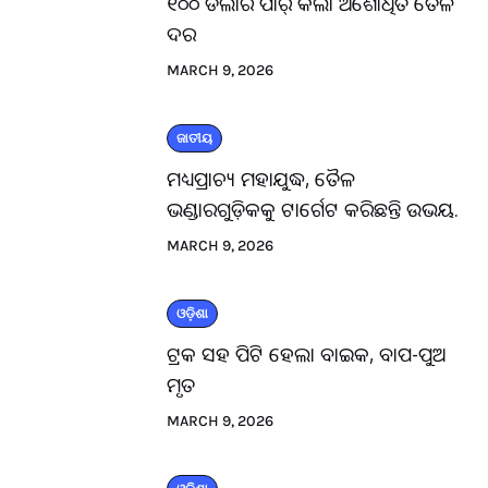
୧୦୦ ଡଲାର ପାର୍ କଲା ଅଶୋଧିତ ତୈଳ
ଦର
MARCH 9, 2026
ଜାତୀୟ
ମଧ୍ୟପ୍ରାଚ୍ୟ ମହାଯୁଦ୍ଧ, ତୈଳ
ଭଣ୍ଡାରଗୁଡ଼ିକକୁ ଟାର୍ଗେଟ କରିଛନ୍ତି ଉଭୟ.
MARCH 9, 2026
ଓଡ଼ିଶା
ଟ୍ରକ ସହ ପିଟି ହେଲା ବାଇକ, ବାପ-ପୁଅ
ମୃତ
MARCH 9, 2026