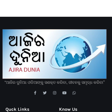
“ଆଜିର ଦୁନିଆ: ଓଡିଆଙ୍କୁ ସଶକ୍ତ କରିବା, ଜୀବନକୁ ସମୃଦ୍ଧ କରିବା”
Quck Links
Know Us