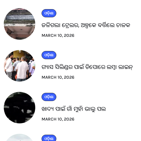
ଓଡ଼ିଶା
ଜଳିଗଲା ଟ୍ରେଲର, ଅଳ୍ପକେ ବର୍ତ୍ତିଲେ ଚାଳକ
MARCH 10, 2026
ଓଡ଼ିଶା
ଗ୍ୟାସ ସିଲିଣ୍ଡର ପାଇଁ ଡିପୋରେ ଲମ୍ବା ଲାଇନ୍
MARCH 10, 2026
ଓଡ଼ିଶା
ଖାଦ୍ୟ ପାଇଁ ଗାଁ ମୁହାଁ ଭାଲୁ ପଲ
MARCH 10, 2026
ଓଡ଼ିଶା