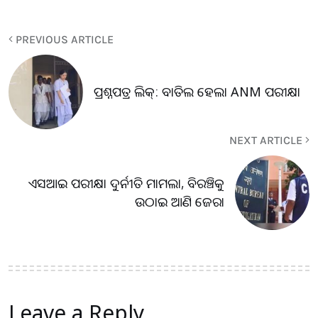
PREVIOUS ARTICLE
ପ୍ରଶ୍ନପତ୍ର ଲିକ୍: ବାତିଲ ହେଲା ANM ପରୀକ୍ଷା
NEXT ARTICLE
ଏସଆଇ ପରୀକ୍ଷା ଦୁର୍ନୀତି ମାମଲା, ବିରଞ୍ଚିକୁ
ଉଠାଇ ଆଣି ଜେରା
Leave a Reply