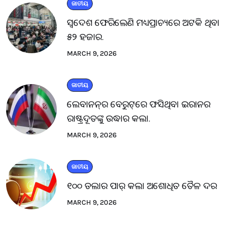
ଜାତୀୟ
ସ୍ବଦେଶ ଫେରିଲେଣି ମଧ୍ୟପ୍ରାଚ୍ୟରେ ଅଟକି ଥିବା
୫୨ ହଜାର.
MARCH 9, 2026
ଜାତୀୟ
ଲେବାନନ୍‌ର ବେରୁଟ୍‌ରେ ଫସିଥିବା ଇରାନର
ରାଷ୍ଟ୍ରଦୂତଙ୍କୁ ଉଦ୍ଧାର କଲା.
MARCH 9, 2026
ଜାତୀୟ
୧୦୦ ଡଲାର ପାର୍ କଲା ଅଶୋଧିତ ତୈଳ ଦର
MARCH 9, 2026