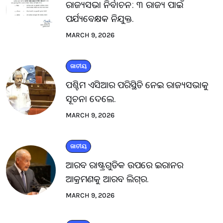
ରାଜ୍ୟସଭା ନିର୍ବାଚନ: ୩ ରାଜ୍ୟ ପାଇଁ
ପର୍ଯ୍ୟବେକ୍ଷକ ନିଯୁକ୍ତ.
MARCH 9, 2026
ଜାତୀୟ
ପଶ୍ଚିମ ଏସିଆର ପରିସ୍ଥିତି ନେଇ ରାଜ୍ୟସଭାକୁ
ସୂଚନା ଦେଲେ.
MARCH 9, 2026
ଜାତୀୟ
ଆରବ ରାଷ୍ଟ୍ରଗୁଡିକ ଉପରେ ଇରାନର
ଆକ୍ରମଣକୁ ଆରବ ଲିଗ୍‌ର.
MARCH 9, 2026