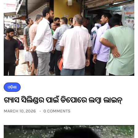
ଓଡ଼ିଶା
ଗ୍ୟାସ ସିଲିଣ୍ଡର ପାଇଁ ଡିପୋରେ ଲମ୍ବା ଲାଇନ୍
MARCH 10, 2026
0 COMMENTS