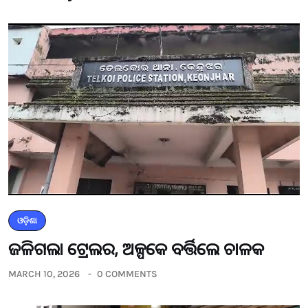
ଓଡ଼ିଶା
ଜଳିଗଲା ଟ୍ରେଲର, ଅଳ୍ପକେ ବର୍ତ୍ତିଲେ ଚାଳକ
MARCH 10, 2026
0 COMMENTS