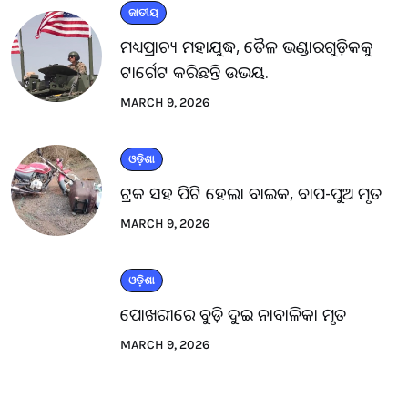
ଜାତୀୟ
ମଧ୍ୟପ୍ରାଚ୍ୟ ମହାଯୁଦ୍ଧ, ତୈଳ ଭଣ୍ଡାରଗୁଡ଼ିକକୁ
ଟାର୍ଗେଟ କରିଛନ୍ତି ଉଭୟ.
MARCH 9, 2026
ଓଡ଼ିଶା
ଟ୍ରକ ସହ ପିଟି ହେଲା ବାଇକ, ବାପ-ପୁଅ ମୃତ
MARCH 9, 2026
ଓଡ଼ିଶା
ପୋଖରୀରେ ବୁଡ଼ି ଦୁଇ ନାବାଳିକା ମୃତ
MARCH 9, 2026