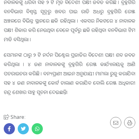
ନବାଳକଙ୍କୁ ଧରିବା ସହ ୨ ଟି ମୃତ ବିଦେଶୀ ପକ୍ଷୀ ଜବତ କରିଛି । ବ୍ରହ୍ମଗିରି
ବନବିଭାଗ ବିଶ୍ବସ୍ତ ସୂତ୍ରରୁ ଖବର ପାଇ ରାତି ଅଧରୁ ବ୍ରହ୍ମଗିରି ରେଞ୍ଜ
ଅଞ୍ଚଳରେ ବିଭିନ୍ନ ସ୍ଥାନରେ ଛକି ରହିଥିଲା । ଏକସର ନିକଟରେ ୪ ନାବାଳକ
ପକ୍ଷୀ ଶିକାର କରି ନେଉଥିବା ବେଳେ ପୂର୍ବରୁ ଛକି ରହିଥିବା ବନବିଭାଗ ଟିମ
ମାଡି ବସିଥିଲା ।
ସେମାନଙ୍କ ଠାରୁ ୨ ଟି ନର୍ଦନ ପିଣ୍ଟେଲ ପ୍ରଜାତିର ବିଦେଶୀ ପକ୍ଷୀ ଶବ ଜବତ
କରିଥିଲା । ୪ ଜଣ ନାବାଳକଙ୍କୁ ବ୍ରହ୍ମଗିରି ରେଞ୍ଜ କାର୍ଯ୍ୟାଳୟକୁ ଆଣି
ପଚରାଉଚରା କରିଛି । ବନ୍ୟପ୍ରାଣୀ ଆଇନ ଅନୁଯାୟୀ ମାମଲା ରୁଜୁ କରାଯିବା
ସହ ୪ ଜଣ ନାବାଳକଙ୍କୁ କୋର୍ଟ ଚାଲାଣ କରାଯିବ ବୋଲି ରେଞ୍ଜ ଅଧିକାରୀ
ଚନ୍ଦ୍ର ଶେଖର ସାହୁ ସୂଚନା ଦେଇଛନ୍ତି।
Share: