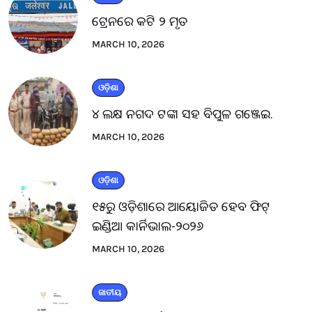
ଟ୍ରେନରେ କଟି ୨ ମୃତ
MARCH 10, 2026
ଓଡ଼ିଶା
୪ ଲକ୍ଷ ନଗଦ ଟଙ୍କା ସହ ବିପୁଳ ଗଞ୍ଜେଇ.
MARCH 10, 2026
ଓଡ଼ିଶା
୧୫ରୁ ଓଡ଼ିଶାରେ ଆୟୋଜିତ ହେବ ଫିଟ୍
ଇଣ୍ଡିଆ କାର୍ନିଭାଲ-୨୦୨୬
MARCH 10, 2026
ଜାତୀୟ