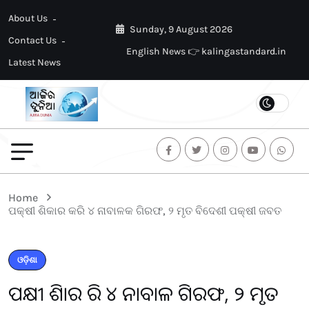
About Us
Sunday, 9 August 2026
Contact Us
English News 👉 kalingastandard.in
Latest News
Home
ପକ୍ଷୀ ଶିକାର କରି ୪ ନାବାଳକ ଗିରଫ, ୨ ମୃତ ବିଦେଶୀ ପକ୍ଷୀ ଜବତ
ଓଡ଼ିଶା
ପକ୍ଷୀ ଶିକାର କରି ୪ ନାବାଳକ ଗିରଫ, ୨ ମୃତ