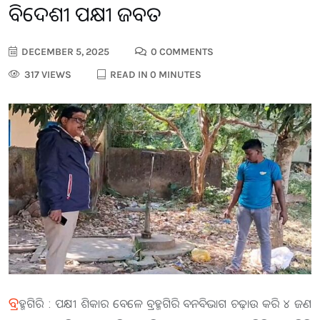
ବିଦେଶୀ ପକ୍ଷୀ ଜବତ
DECEMBER 5, 2025
0 COMMENTS
317 VIEWS
READ IN 0 MINUTES
ବ୍ର
ହ୍ମଗିରି : ପକ୍ଷୀ ଶିକାର ବେଳେ ବ୍ରହ୍ମଗିରି ବନବିଭାଗ ଚଢ଼ାଉ କରି ୪ ଜଣ