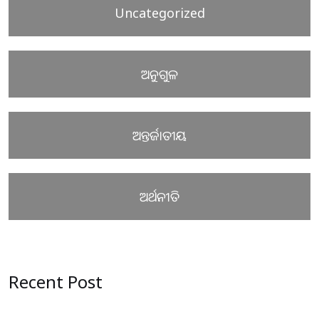
Uncategorized
ଅନୁଗୁଳ
ଅନ୍ତର୍ଜାତୀୟ
ଅର୍ଥନୀତି
Recent Post