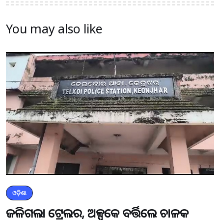
You may also like
ଓଡ଼ିଶା
ଜଳିଗଲା ଟ୍ରେଲର, ଅଳ୍ପକେ ବର୍ତ୍ତିଲେ ଚାଳକ