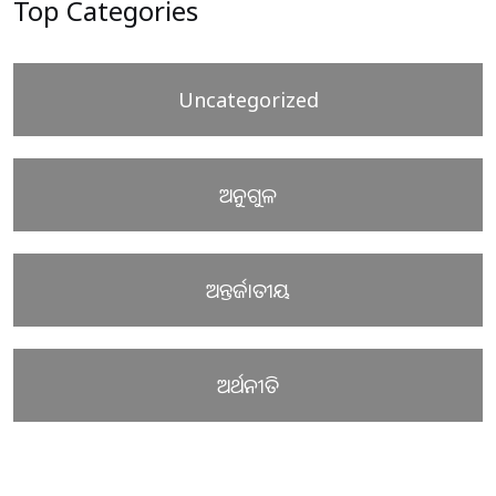
Top Categories
Uncategorized
ଅନୁଗୁଳ
ଅନ୍ତର୍ଜାତୀୟ
ଅର୍ଥନୀତି