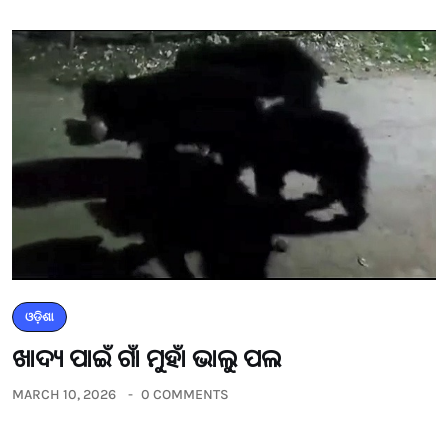
ଓଡ଼ିଶା
ଖାଦ୍ୟ ପାଇଁ ଗାଁ ମୁହାଁ ଭାଲୁ ପଲ
MARCH 10, 2026
0 COMMENTS