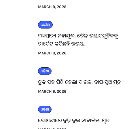
MARCH 9, 2026
ଜାତୀୟ
ମଧ୍ୟପ୍ରାଚ୍ୟ ମହାଯୁଦ୍ଧ, ତୈଳ ଭଣ୍ଡାରଗୁଡ଼ିକକୁ
ଟାର୍ଗେଟ କରିଛନ୍ତି ଉଭୟ.
MARCH 9, 2026
ଓଡ଼ିଶା
ଟ୍ରକ ସହ ପିଟି ହେଲା ବାଇକ, ବାପ-ପୁଅ ମୃତ
MARCH 9, 2026
ଓଡ଼ିଶା
ପୋଖରୀରେ ବୁଡ଼ି ଦୁଇ ନାବାଳିକା ମୃତ