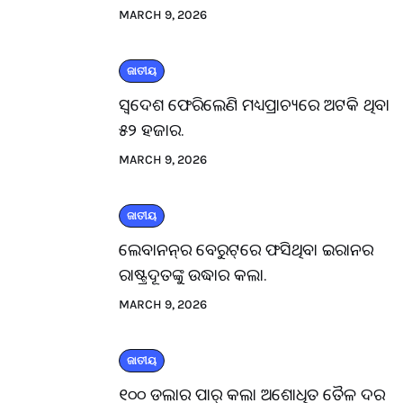
MARCH 9, 2026
ଜାତୀୟ
ସ୍ବଦେଶ ଫେରିଲେଣି ମଧ୍ୟପ୍ରାଚ୍ୟରେ ଅଟକି ଥିବା
୫୨ ହଜାର.
MARCH 9, 2026
ଜାତୀୟ
ଲେବାନନ୍‌ର ବେରୁଟ୍‌ରେ ଫସିଥିବା ଇରାନର
ରାଷ୍ଟ୍ରଦୂତଙ୍କୁ ଉଦ୍ଧାର କଲା.
MARCH 9, 2026
ଜାତୀୟ
୧୦୦ ଡଲାର ପାର୍ କଲା ଅଶୋଧିତ ତୈଳ ଦର