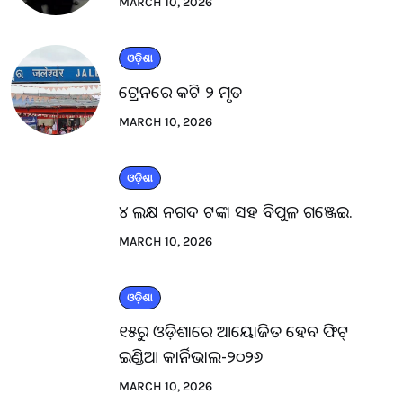
MARCH 10, 2026
ଓଡ଼ିଶା
ଟ୍ରେନରେ କଟି ୨ ମୃତ
MARCH 10, 2026
ଓଡ଼ିଶା
୪ ଲକ୍ଷ ନଗଦ ଟଙ୍କା ସହ ବିପୁଳ ଗଞ୍ଜେଇ.
MARCH 10, 2026
ଓଡ଼ିଶା
୧୫ରୁ ଓଡ଼ିଶାରେ ଆୟୋଜିତ ହେବ ଫିଟ୍
ଇଣ୍ଡିଆ କାର୍ନିଭାଲ-୨୦୨୬
MARCH 10, 2026