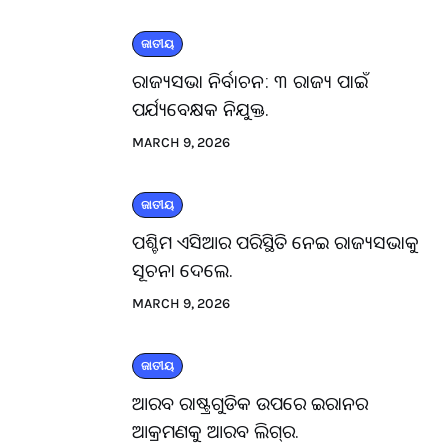
ଜାତୀୟ
ରାଜ୍ୟସଭା ନିର୍ବାଚନ: ୩ ରାଜ୍ୟ ପାଇଁ
ପର୍ଯ୍ୟବେକ୍ଷକ ନିଯୁକ୍ତ.
MARCH 9, 2026
ଜାତୀୟ
ପଶ୍ଚିମ ଏସିଆର ପରିସ୍ଥିତି ନେଇ ରାଜ୍ୟସଭାକୁ
ସୂଚନା ଦେଲେ.
MARCH 9, 2026
ଜାତୀୟ
ଆରବ ରାଷ୍ଟ୍ରଗୁଡିକ ଉପରେ ଇରାନର
ଆକ୍ରମଣକୁ ଆରବ ଲିଗ୍‌ର.