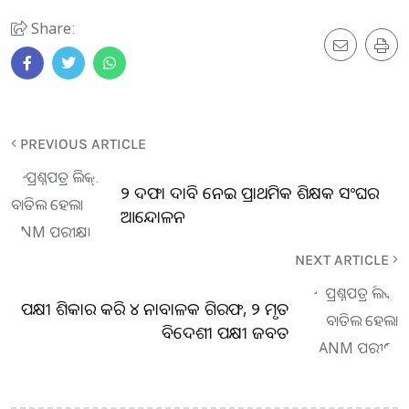
Share:
PREVIOUS ARTICLE
୨ ଦଫା ଦାବି ନେଇ ପ୍ରାଥମିକ ଶିକ୍ଷକ ସଂଘର
ଆନ୍ଦୋଳନ
NEXT ARTICLE
ପକ୍ଷୀ ଶିକାର କରି ୪ ନାବାଳକ ଗିରଫ, ୨ ମୃତ
ବିଦେଶୀ ପକ୍ଷୀ ଜବତ