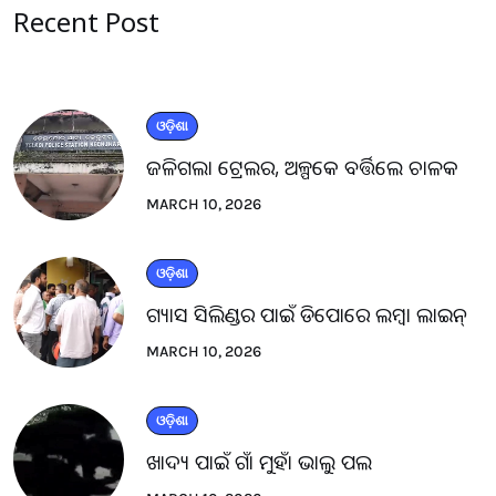
Recent Post
ଓଡ଼ିଶା
ଜଳିଗଲା ଟ୍ରେଲର, ଅଳ୍ପକେ ବର୍ତ୍ତିଲେ ଚାଳକ
MARCH 10, 2026
ଓଡ଼ିଶା
ଗ୍ୟାସ ସିଲିଣ୍ଡର ପାଇଁ ଡିପୋରେ ଲମ୍ବା ଲାଇନ୍
MARCH 10, 2026
ଓଡ଼ିଶା
ଖାଦ୍ୟ ପାଇଁ ଗାଁ ମୁହାଁ ଭାଲୁ ପଲ