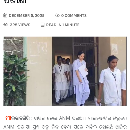
ପରୀକ୍ଷା
DECEMBER 5, 2025
0 COMMENTS
328 VIEWS
READ IN 1 MINUTE
ମା
ଲକାନଗିରି :
ବାତିଲ ହେଲା ANM ପରକ୍ଷା । ମାଲକାନଗିରି ଜିଲ୍ଲାରେ
ANM ପରୀକ୍ଷା ପ୍ରଶ୍ନ ପତ୍ର ଲିକ୍ ହେବା ପରେ ବାତିଲ୍ ହୋଇଛି ଆଜିର