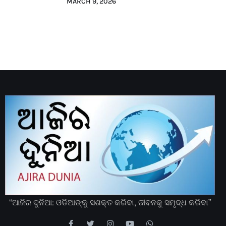
MARCH 9, 2026
“ଆଜିର ଦୁନିଆ: ଓଡିଆଙ୍କୁ ସଶକ୍ତ କରିବା, ଜୀବନକୁ ସମୃଦ୍ଧ କରିବା”