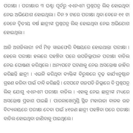
ପରୀକ୍ଷା । ପରୀକ୍ଷାର ୩ ଘଣ୍ଟା ପୂର୍ବରୁ ଏଏନଏମ ପ୍ରଶ୍ନପତ୍ର ଲିକ୍ ହୋଇଥିବା
ନେଇ ଅଭିଯୋଗ ହୋଇଥିଲା । ଦିନ ୨ ଟାରେ ପରୀକ୍ଷା ଥିବା ବେଳେ ୧୧ ଟା
ବେଳେ ଦ୍ୱିତୀୟ ବର୍ଷ ଛାତ୍ରୀଙ୍କ ପ୍ରଶ୍ନପତ୍ର ଲିକ୍ ହୋଇଥିବା ନେଇ ଅଭିଯୋଗ
ହୋଇଥିଲା ।
ଆଜି ଅଗଜିଲାରୀ ନର୍ସ ମିଡ୍ ୱାଇଫେରି ବିଷୟରେ ହୋଇଥାନ୍ତା ପରୀକ୍ଷା ।
ହେଲେ ପରୀକ୍ଷା ହଲରେ ପହଞ୍ଚିବା ପରେ ଉପଜିଲ୍ଲାପାଳ ପରୀକ୍ଷା ବାତିଲ
ନେଇ ଘୋଷଣା କରିଥିଲେ । ଅନ୍ୟପଟେ ଘଟଣାକୁ ନେଇ ଅସନ୍ତୋଷ ଜାହିର
କରିଛନ୍ତି ଛାତ୍ରୀ । ଏଭଳି କରିଥିବା ବ୍ୟକ୍ତିଙ୍କ ବିରୁଦ୍ଧରେ ଦୃଢ଼ କାର୍ଯ୍ୟାନୁଷ୍ଠାନ
ଗ୍ରହଣ କରିବା ପାଇଁ ଦାବି କରିଛନ୍ତି । ସେପଟେ ଗଜପତି ଜିଲ୍ଲାରେ ବି ପ୍ରଶ୍ନପତ୍ର
ଲିକ୍ ଯୋଗୁ ଏଏନଏମ ପରୀକ୍ଷା ବାତିଲ । ଏହାକୁ ନେଇ ଛାତ୍ରୀଙ୍କ ମଧ୍ୟରେ
ଅସନ୍ତୋଷ ପ୍ରକାଶ ପାଇଛି । ପାରଳାଖେମୁଣ୍ଡି ସ୍ଥିତ ମହାରାଜା ବାଳକ ଉଚ୍ଚ
ବିଦ୍ୟାଳୟରେ ପରୀକ୍ଷା ଦେବା ପାଇଁ ୪୧ଜଣ ଛାତ୍ରୀ ପହଞ୍ଚିବା ପରେ ପରୀକ୍ଷା
ବାତିଲ ହୋଇଥିବା ଜାଣିବାକୁ ପାଇଥିଲେ ।