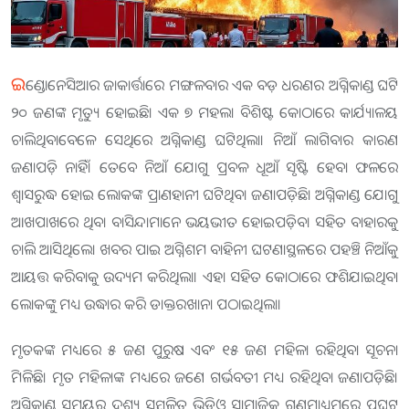
ଇ
ଣ୍ଡୋନେସିଆର ଜାକାର୍ତ୍ତାରେ ମଙ୍ଗଳବାର ଏକ ବଡ଼ ଧରଣର ଅଗ୍ନିକାଣ୍ଡ ଘଟି
୨୦ ଜଣଙ୍କ ମୃତ୍ୟୁ ହୋଇଛି। ଏକ ୭ ମହଲା ବିଶିଷ୍ଟ କୋଠାରେ କାର୍ଯ୍ୟାଳୟ
ଚାଲିଥିବାବେଳେ ସେଥିରେ ଅଗ୍ନିକାଣ୍ଡ ଘଟିଥିଲା। ନିଆଁ ଲାଗିବାର କାରଣ
ଜଣାପଡ଼ି ନାହିଁ। ତେବେ ନିଆଁ ଯୋଗୁ ପ୍ରବଳ ଧୂଆଁ ସୃଷ୍ଟି ହେବା ଫଳରେ
ଶ୍ଵାସରୁଦ୍ଧ ହୋଇ ଲୋକଙ୍କ ପ୍ରାଣହାନୀ ଘଟିଥିବା ଜଣାପଡ଼ିଛି। ଅଗ୍ନିକାଣ୍ଡ ଯୋଗୁ
ଆଖପାଖରେ ଥିବା ବାସିନ୍ଦାମାନେ ଭୟଭୀତ ହୋଇପଡ଼ିବା ସହିତ ବାହାରକୁ
ଚାଲି ଆସିଥିଲେ। ଖବର ପାଇ ଅଗ୍ନିଶମ ବାହିନୀ ଘଟଣାସ୍ଥଳରେ ପହଞ୍ଚି ନିଆଁକୁ
ଆୟତ୍ତ କରିବାକୁ ଉଦ୍ୟମ କରିଥିଲା। ଏହା ସହିତ କୋଠାରେ ଫଶିଯାଇଥିବା
ଲୋକଙ୍କୁ ମଧ୍ୟ ଉଦ୍ଧାର କରି ଡାକ୍ତରଖାନା ପଠାଇଥିଲା।
ମୃତକଙ୍କ ମଧ୍ୟରେ ୫ ଜଣ ପୁରୁଷ ଏବଂ ୧୫ ଜଣ ମହିଳା ରହିଥିବା ସୂଚନା
ମିଳିଛି। ମୃତ ମହିଳାଙ୍କ ମଧ୍ୟରେ ଜଣେ ଗର୍ଭବତୀ ମଧ୍ୟ ରହିଥିବା ଜଣାପଡ଼ିଛି।
ଅଗ୍ନିକାଣ୍ଡ ସମୟର ଦୃଶ୍ୟ ସମ୍ବଳିତ ଭିଡିଓ ସାମାଜିକ ଗଣମାଧ୍ୟମରେ ପ୍ରଘଟ