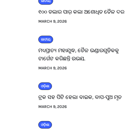
ଜାତୀୟ
୧୦୦ ଡଲାର ପାର୍ କଲା ଅଶୋଧିତ ତୈଳ ଦର
MARCH 9, 2026
ଜାତୀୟ
ମଧ୍ୟପ୍ରାଚ୍ୟ ମହାଯୁଦ୍ଧ, ତୈଳ ଭଣ୍ଡାରଗୁଡ଼ିକକୁ
ଟାର୍ଗେଟ କରିଛନ୍ତି ଉଭୟ.
MARCH 9, 2026
ଓଡ଼ିଶା
ଟ୍ରକ ସହ ପିଟି ହେଲା ବାଇକ, ବାପ-ପୁଅ ମୃତ
MARCH 9, 2026
ଓଡ଼ିଶା