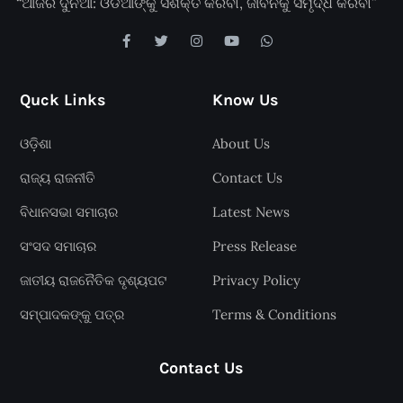
“ଆଜିର ଦୁନିଆ: ଓଡିଆଙ୍କୁ ସଶକ୍ତ କରିବା, ଜୀବନକୁ ସମୃଦ୍ଧ କରିବା”
Quck Links
Know Us
ଓଡ଼ିଶା
About Us
ରାଜ୍ୟ ରାଜନୀତି
Contact Us
ବିଧାନସଭା ସମାଚାର
Latest News
ସଂସଦ ସମାଚାର
Press Release
ଜାତୀୟ ରାଜନୈତିକ ଦୃଶ୍ୟପଟ
Privacy Policy
ସମ୍ପାଦକଙ୍କୁ ପତ୍ର
Terms & Conditions
Contact Us