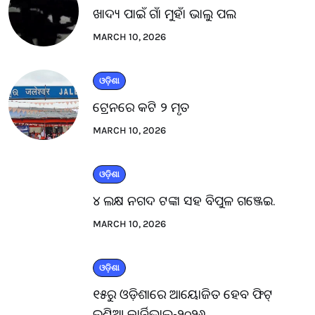
ଖାଦ୍ୟ ପାଇଁ ଗାଁ ମୁହାଁ ଭାଲୁ ପଲ
MARCH 10, 2026
ଓଡ଼ିଶା
ଟ୍ରେନରେ କଟି ୨ ମୃତ
MARCH 10, 2026
ଓଡ଼ିଶା
୪ ଲକ୍ଷ ନଗଦ ଟଙ୍କା ସହ ବିପୁଳ ଗଞ୍ଜେଇ.
MARCH 10, 2026
ଓଡ଼ିଶା
୧୫ରୁ ଓଡ଼ିଶାରେ ଆୟୋଜିତ ହେବ ଫିଟ୍
ଇଣ୍ଡିଆ କାର୍ନିଭାଲ-୨୦୨୬