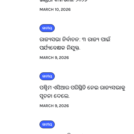
MARCH 10, 2026
ଜାତୀୟ
ରାଜ୍ୟସଭା ନିର୍ବାଚନ: ୩ ରାଜ୍ୟ ପାଇଁ
ପର୍ଯ୍ୟବେକ୍ଷକ ନିଯୁକ୍ତ.
MARCH 9, 2026
ଜାତୀୟ
ପଶ୍ଚିମ ଏସିଆର ପରିସ୍ଥିତି ନେଇ ରାଜ୍ୟସଭାକୁ
ସୂଚନା ଦେଲେ.
MARCH 9, 2026
ଜାତୀୟ