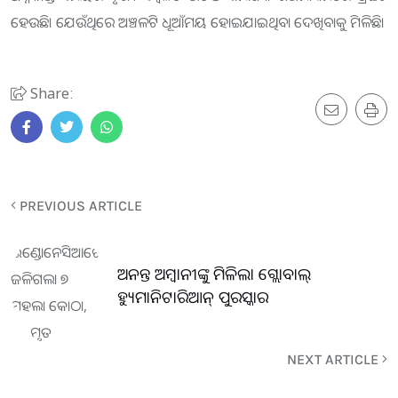
ହେଉଛି। ଯେଉଁଥିରେ ଅଞ୍ଚଳଟି ଧୂଆଁମୟ ହୋଇଯାଇଥିବା ଦେଖିବାକୁ ମିଳିଛି।
Share:
PREVIOUS ARTICLE
ଅନନ୍ତ ଅମ୍ବାନୀଙ୍କୁ ମିଳିଲା ଗ୍ଲୋବାଲ୍
ହ୍ୟୁମାନିଟାରିଆନ୍ ପୁରସ୍କାର
NEXT ARTICLE