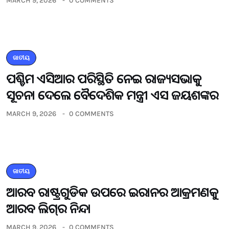
MARCH 9, 2026
0 COMMENTS
ଜାତୀୟ
ପଶ୍ଚିମ ଏସିଆର ପରିସ୍ଥିତି ନେଇ ରାଜ୍ୟସଭାକୁ
ସୂଚନା ଦେଲେ ବୈଦେଶିକ ମନ୍ତ୍ରୀ ଏସ ଜୟଶଙ୍କର
MARCH 9, 2026
0 COMMENTS
ଜାତୀୟ
ଆରବ ରାଷ୍ଟ୍ରଗୁଡିକ ଉପରେ ଇରାନର ଆକ୍ରମଣକୁ
ଆରବ ଲିଗ୍‌ର ନିନ୍ଦା
MARCH 9, 2026
0 COMMENTS