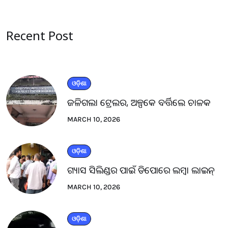
Recent Post
ଓଡ଼ିଶା
ଜଳିଗଲା ଟ୍ରେଲର, ଅଳ୍ପକେ ବର୍ତ୍ତିଲେ ଚାଳକ
MARCH 10, 2026
ଓଡ଼ିଶା
ଗ୍ୟାସ ସିଲିଣ୍ଡର ପାଇଁ ଡିପୋରେ ଲମ୍ବା ଲାଇନ୍
MARCH 10, 2026
ଓଡ଼ିଶା