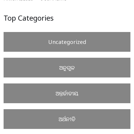
Top Categories
Uncategorized
ଅନୁଗୁଳ
ଅନ୍ତର୍ଜାତୀୟ
ଅର୍ଥନୀତି