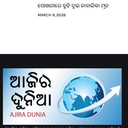
ପୋଖରୀରେ ବୁଡ଼ି ଦୁଇ ନାବାଳିକା ମୃତ
MARCH 9, 2026