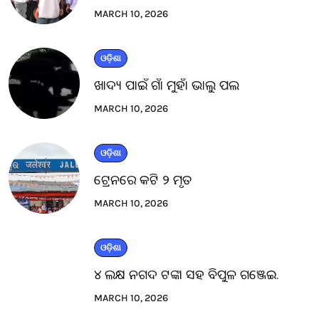
MARCH 10, 2026
ଓଡ଼ିଶା
ଖାଦ୍ୟ ପାଇଁ ଗାଁ ମୁହାଁ ଭାଲୁ ପଲ
MARCH 10, 2026
ଓଡ଼ିଶା
ଟ୍ରେନରେ କଟି ୨ ମୃତ
MARCH 10, 2026
ଓଡ଼ିଶା
୪ ଲକ୍ଷ ନଗଦ ଟଙ୍କା ସହ ବିପୁଳ ଗଞ୍ଜେଇ.
MARCH 10, 2026