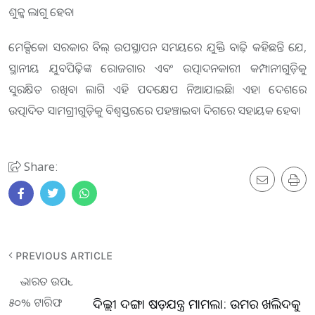
ଶୁଳ୍କ ଲାଗୁ ହେବ।
ମେକ୍ସିକୋ ସରକାର ବିଲ୍‌ ଉପସ୍ଥାପନ ସମୟରେ ଯୁକ୍ତି ବାଢ଼ି କହିଛନ୍ତି ଯେ,
ସ୍ଥାନୀୟ ଯୁବପିଢ଼ିଙ୍କ ରୋଜଗାର ଏବଂ ଉତ୍ପାଦନକାରୀ କମ୍ପାନୀଗୁଡ଼ିକୁ
ସୁରକ୍ଷିତ ରଖିବା ଲାଗି ଏହି ପଦକ୍ଷେପ ନିଆଯାଇଛି। ଏହା ଦେଶରେ
ଉତ୍ପାଦିତ ସାମଗ୍ରୀଗୁଡ଼ିକୁ ବିଶ୍ଵସ୍ତରରେ ପହଞ୍ଚାଇବା ଦିଗରେ ସହାୟକ ହେବ।
Share:
PREVIOUS ARTICLE
ଦିଲ୍ଲୀ ଦଙ୍ଗା ଷଡ଼ଯନ୍ତ୍ର ମାମଲା: ଉମର ଖଲିଦକୁ