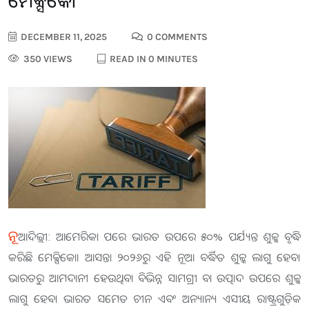
ମେକ୍ସିକୋ
DECEMBER 11, 2025
0 COMMENTS
350 VIEWS
READ IN 0 MINUTES
ନୂ
ଆଦିଲ୍ଲୀ: ଆମେରିକା ପରେ ଭାରତ ଉପରେ ୫୦% ପର୍ଯ୍ୟନ୍ତ ଶୁଳ୍କ ବୃଦ୍ଧି
କରିଛି ମେକ୍ସିକୋ। ଆସନ୍ତା ୨୦୨୬ରୁ ଏହି ନୂଆ ବର୍ଦ୍ଧିତ ଶୁଳ୍କ ଲାଗୁ ହେବ।
ଭାରତରୁ ଆମଦାନୀ ହେଉଥିବା ବିଭିନ୍ନ ସାମଗ୍ରୀ ବା ଉତ୍ପାଦ ଉପରେ ଶୁଳ୍କ
ଲାଗୁ ହେବ। ଭାରତ ସମେତ ଚୀନ ଏବଂ ଅନ୍ୟାନ୍ୟ ଏସୀୟ ରାଷ୍ଟ୍ରଗୁଡ଼ିକ