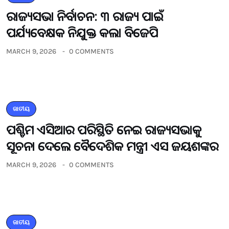
ରାଜ୍ୟସଭା ନିର୍ବାଚନ: ୩ ରାଜ୍ୟ ପାଇଁ
ପର୍ଯ୍ୟବେକ୍ଷକ ନିଯୁକ୍ତ କଲା ବିଜେପି
MARCH 9, 2026
0 COMMENTS
ଜାତୀୟ
ପଶ୍ଚିମ ଏସିଆର ପରିସ୍ଥିତି ନେଇ ରାଜ୍ୟସଭାକୁ
ସୂଚନା ଦେଲେ ବୈଦେଶିକ ମନ୍ତ୍ରୀ ଏସ ଜୟଶଙ୍କର
MARCH 9, 2026
0 COMMENTS
ଜାତୀୟ