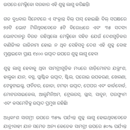
ଉପରେ ମେକ୍ସିକୋ ସରକାର ଏହି ଶୁଳ୍କ ଲାଗୁ କରିଛନ୍ତି।
ଗତ ବୁଧବାର ସିନେଟରେ ଏ ସଂକ୍ରାନ୍ତ ବିଲ୍‌ ପାସ୍ ହୋଇଛି। ବିଲ୍‌ ସପକ୍ଷରେ
୭୬ଟି ଭୋଟ ମିଳିଥିବାବେଳେ ୫ଟି ବିରୋଧରେ ଏବଂ ୩୫ ସଦସ୍ୟ
ଭୋଟଦାନରୁ ବିରତ ରହିଥିଲେ। ମେକ୍ସିକୋ ସହିତ ଯେଉଁ ଦେଶଗୁଡ଼ିକର
ବାଣିଜ୍ୟିକ ରାଜିନାମା ହୋଇ ନ ଥିବ ସେହିସବୁ ଦେଶ ଏହି ଶୁଳ୍କ ବୋଝ
ମୁଣ୍ଡାଇବେ। ପ୍ରାୟ ୧୪୦୦ ଉତ୍ପାଦ ଉପରେ ଶୁଳ୍କ ଲାଗୁ ହେବ।
ଶୁଳ୍କ ଲାଗୁ ହେବାକୁ ଥିବା ସାମଗ୍ରୀଗୁଡ଼ିକ ମଧ୍ୟରେ ଗାଡ଼ିମୋଟର ଯନ୍ତ୍ରାଂଶ,
ହାଲୁକା ଯାନ, ବସ୍ତ୍ର, ପ୍ଲାଷ୍ଟିକ ଉତ୍ପାଦ, ଷ୍ଟିଲ, ଘରୋଇ ଉପକରଣ, ଖେଳଣା,
ଟେକ୍ସଟାଇଲ୍ସ, ଫର୍ନିଚର, ଜୋତା, ଚମଡ଼ା ଉତ୍ପାଦ, ପେପର ଏବଂ କାର୍ଡବୋର୍ଡ,
ମୋଟରସାଇକେଲ, ଆଲୁମିନିଅମ, ଟ୍ରେଲରସ୍‌, ଗ୍ଲାସ, ସାବୁନ, ପରଫ୍ୟୁମ
ଏବଂ କସମେଟିକ୍ସ ଉତ୍ପାଦ ପ୍ରମୁଖ ରହିଛି।
ଅଧିକାଂଶ ସାଗମ୍ରୀ ଉପରେ ୩୫% ପର୍ଯ୍ୟନ୍ତ ଶୁଳ୍କ ଲାଗୁ ହୋଇଥିବାବେଳେ
ଯାତ୍ରୀବାହୀ ଯାନ ସମେତ ଅନ୍ୟ କେତେକ ସାମଗ୍ରୀ ଉପରେ ୫୦% ପର୍ଯ୍ୟନ୍ତ