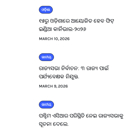
ଓଡ଼ିଶା
୧୫ରୁ ଓଡ଼ିଶାରେ ଆୟୋଜିତ ହେବ ଫିଟ୍
ଇଣ୍ଡିଆ କାର୍ନିଭାଲ-୨୦୨୬
MARCH 10, 2026
ଜାତୀୟ
ରାଜ୍ୟସଭା ନିର୍ବାଚନ: ୩ ରାଜ୍ୟ ପାଇଁ
ପର୍ଯ୍ୟବେକ୍ଷକ ନିଯୁକ୍ତ.
MARCH 9, 2026
ଜାତୀୟ
ପଶ୍ଚିମ ଏସିଆର ପରିସ୍ଥିତି ନେଇ ରାଜ୍ୟସଭାକୁ
ସୂଚନା ଦେଲେ.