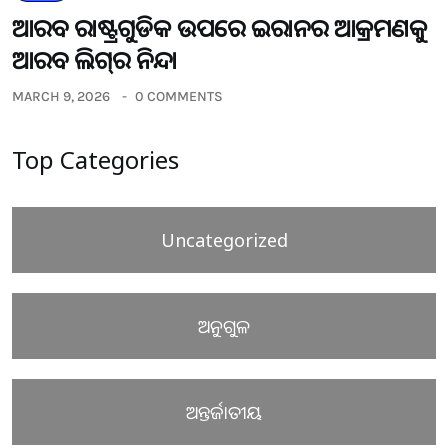
ଆରବ ରାଷ୍ଟ୍ରଗୁଡିକ ଉପରେ ଇରାନର ଆକ୍ରମଣକୁ
ଆରବ ଲିଗ୍‌ର ନିନ୍ଦା
MARCH 9, 2026
0 COMMENTS
Top Categories
Uncategorized
ଅନୁଗୁଳ
ଅନ୍ତର୍ଜାତୀୟ