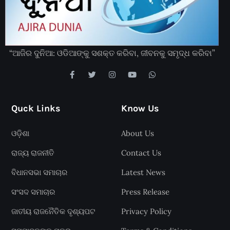
“ଆଜିର ଦୁନିଆ: ଓଡିଆଙ୍କୁ ସଶକ୍ତ କରିବା, ଜୀବନକୁ ସମୃଦ୍ଧ କରିବା”
Quck Links
Know Us
ଓଡ଼ିଶା
About Us
ରାଜ୍ୟ ରାଜନୀତି
Contact Us
ବିଧାନସଭା ସମାଚାର
Latest News
ସଂସଦ ସମାଚାର
Press Release
ଜାତୀୟ ରାଜନୈତିକ ଦୃଶ୍ୟପଟ
Privacy Policy