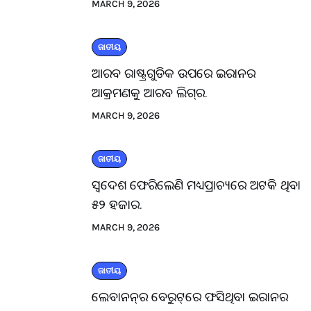
MARCH 9, 2026
ଜାତୀୟ
ଆରବ ରାଷ୍ଟ୍ରଗୁଡିକ ଉପରେ ଇରାନର
ଆକ୍ରମଣକୁ ଆରବ ଲିଗ୍‌ର.
MARCH 9, 2026
ଜାତୀୟ
ସ୍ବଦେଶ ଫେରିଲେଣି ମଧ୍ୟପ୍ରାଚ୍ୟରେ ଅଟକି ଥିବା
୫୨ ହଜାର.
MARCH 9, 2026
ଜାତୀୟ
ଲେବାନନ୍‌ର ବେରୁଟ୍‌ରେ ଫସିଥିବା ଇରାନର