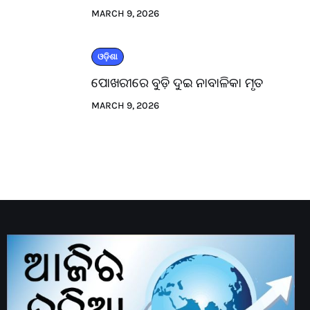
MARCH 9, 2026
ଓଡ଼ିଶା
ପୋଖରୀରେ ବୁଡ଼ି ଦୁଇ ନାବାଳିକା ମୃତ
MARCH 9, 2026