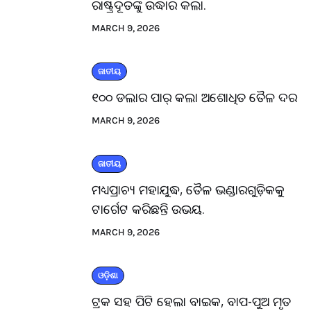
ରାଷ୍ଟ୍ରଦୂତଙ୍କୁ ଉଦ୍ଧାର କଲା.
MARCH 9, 2026
ଜାତୀୟ
୧୦୦ ଡଲାର ପାର୍ କଲା ଅଶୋଧିତ ତୈଳ ଦର
MARCH 9, 2026
ଜାତୀୟ
ମଧ୍ୟପ୍ରାଚ୍ୟ ମହାଯୁଦ୍ଧ, ତୈଳ ଭଣ୍ଡାରଗୁଡ଼ିକକୁ
ଟାର୍ଗେଟ କରିଛନ୍ତି ଉଭୟ.
MARCH 9, 2026
ଓଡ଼ିଶା
ଟ୍ରକ ସହ ପିଟି ହେଲା ବାଇକ, ବାପ-ପୁଅ ମୃତ