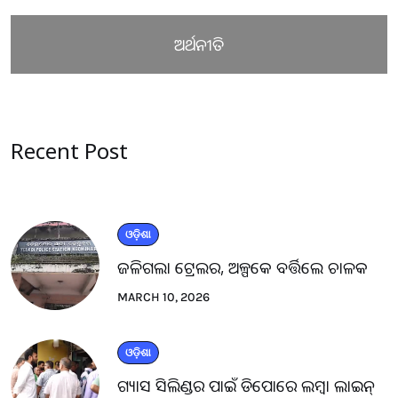
ଅର୍ଥନୀତି
Recent Post
ଓଡ଼ିଶା
ଜଳିଗଲା ଟ୍ରେଲର, ଅଳ୍ପକେ ବର୍ତ୍ତିଲେ ଚାଳକ
MARCH 10, 2026
ଓଡ଼ିଶା
ଗ୍ୟାସ ସିଲିଣ୍ଡର ପାଇଁ ଡିପୋରେ ଲମ୍ବା ଲାଇନ୍