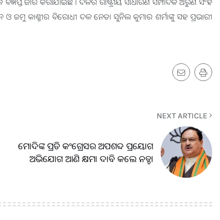
 ବିଜ୍ଞପ୍ତି ଜାରି କରାଯାଇଛି । ଦଳର ରାଷ୍ଟ୍ରୀୟ ସାଧାରଣ ସମ୍ପାଦକ ଅରୁଣ ସିଂହ
ଶନ ବେନ ଓ ଜମୁ କାଶ୍ମୀର ବିରୋଧୀ ଦଳ ନେତା ସୁନିଲ କୁମାର ଶର୍ମାଙ୍କୁ ସହ ପ୍ରଭାରୀ
NEXT ARTICLE
ମୋଦିଙ୍କ ପ୍ରତି କଂଗ୍ରେସର ଅପଶବ୍ଦ ପ୍ରୟୋଗ
ଅଭିଯୋଗ ଆଣି କ୍ଷମା ଦାବି କଲେ ନଡ୍ଡା