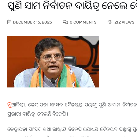
ପୁଣି ଆସାମ ନିର୍ବାଚନ ଦାୟିତ୍ଵ ନେଲେ ବ
DECEMBER 15, 2025
0 COMMENTS
212 VIEWS
ନୂ
ଆଦିଲ୍ଲୀ: କେନ୍ଦ୍ରାପଡ଼ା ସାଂସଦ ବୈଜୟନ୍ତ ପଣ୍ଡାଙ୍କୁ ପୁଣି ଆସାମ ନିର୍ବା
ପ୍ରଭାରୀ ଦାୟିତ୍ଵ ଦେଇଛି ବିଜେପି ।
କେନ୍ଦ୍ରାପଡ଼ା ସାଂସଦ ତଥା ରାଷ୍ଟ୍ରୀୟ ବିଜେପି ଉପାଧ୍ୟକ୍ଷ ବୈଜୟନ୍ତ ପଣ୍ଡାଙ୍କୁ