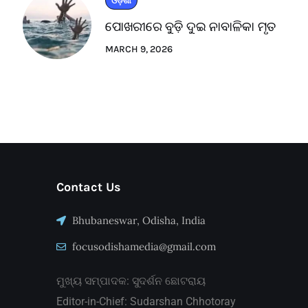
ଓଡ଼ିଶା
ପୋଖରୀରେ ବୁଡ଼ି ଦୁଇ ନାବାଳିକା ମୃତ
MARCH 9, 2026
Contact Us
Bhubaneswar, Odisha, India
focusodishamedia@gmail.com
ମୁଖ୍ୟ ସମ୍ପାଦକ: ସୁଦର୍ଶନ ଛୋଟରାୟ
Editor-in-Chief: Sudarshan Chhotoray