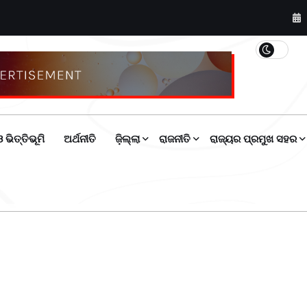
 ଭିତ୍ତିଭୂମି
ଅର୍ଥନୀତି
ଜ଼ିଲ୍ଲା
ରାଜନୀତି
ରାଜ୍ୟର ପ୍ରମୁଖ ସହର