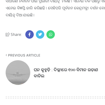
ସାଧାରଣ ନିର୍ବାଚନ ପାଇଁ ପ୍ରଭାରୀ ଦାୟିତ୍ଵ ମିଳିଛି । ଏନେଇ ଦଳ ପକ୍ଷରୁ ଏକ
ଏନେଇ ବିଜ୍ଞପ୍ତି ଜାରି କରିଛନ୍ତି । ସେହିପରି ପୂର୍ବତନ କେନ୍ଦ୍ରମନ୍ତ୍ରୀ ଦର୍
ଦାୟିତ୍ବ ଦିଆ ଯାଇଛି ।
Share:
PREVIOUS ARTICLE
ଘନ କୁହୁଡ଼ି : ଦିଲ୍ଲୀରେ ୧୦୦ ବିମାନ ଉଡ଼ାଣ
ବାତିଲ