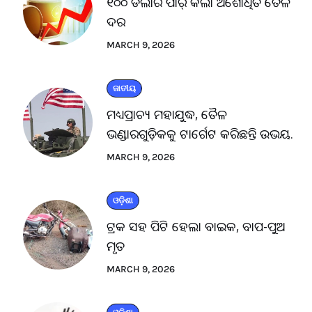
୧୦୦ ଡଲାର ପାର୍ କଲା ଅଶୋଧିତ ତୈଳ
ଦର
MARCH 9, 2026
ଜାତୀୟ
ମଧ୍ୟପ୍ରାଚ୍ୟ ମହାଯୁଦ୍ଧ, ତୈଳ
ଭଣ୍ଡାରଗୁଡ଼ିକକୁ ଟାର୍ଗେଟ କରିଛନ୍ତି ଉଭୟ.
MARCH 9, 2026
ଓଡ଼ିଶା
ଟ୍ରକ ସହ ପିଟି ହେଲା ବାଇକ, ବାପ-ପୁଅ
ମୃତ
MARCH 9, 2026