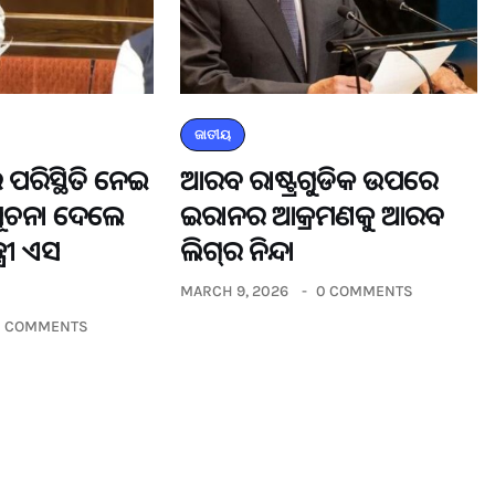
ଜାତୀୟ
 ପରିସ୍ଥିତି ନେଇ
ଆରବ ରାଷ୍ଟ୍ରଗୁଡିକ ଉପରେ
ସୂଚନା ଦେଲେ
ଇରାନର ଆକ୍ରମଣକୁ ଆରବ
୍ରୀ ଏସ
ଲିଗ୍‌ର ନିନ୍ଦା
MARCH 9, 2026
0 COMMENTS
0 COMMENTS