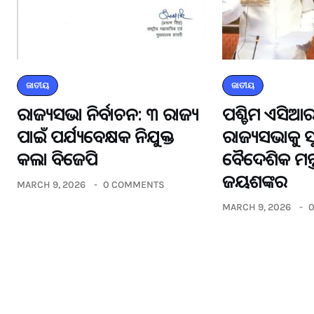
ଜାତୀୟ
ଜାତୀୟ
ରାଜ୍ୟସଭା ନିର୍ବାଚନ: ୩ ରାଜ୍ୟ
ପଶ୍ଚିମ ଏସିଆର
ପାଇଁ ପର୍ଯ୍ୟବେକ୍ଷକ ନିଯୁକ୍ତ
ରାଜ୍ୟସଭାକୁ 
କଲା ବିଜେପି
ବୈଦେଶିକ ମନ୍ତ
ଜୟଶଙ୍କର
MARCH 9, 2026
0 COMMENTS
MARCH 9, 2026