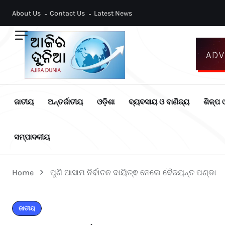
About Us
Contact Us
Latest News
ଜାତୀୟ
ଅନ୍ତର୍ଜାତୀୟ
ଓଡ଼ିଶା
ବ୍ୟବସାୟ ଓ ବାଣିଜ୍ୟ
ଶିଳ୍ପ ଓ
ସମ୍ପାଦକୀୟ
Home
ପୁଣି ଆସାମ ନିର୍ବାଚନ ଦାୟିତ୍ଵ ନେଲେ ବୈଜୟନ୍ତ ପଣ୍ଡା
ଜାତୀୟ