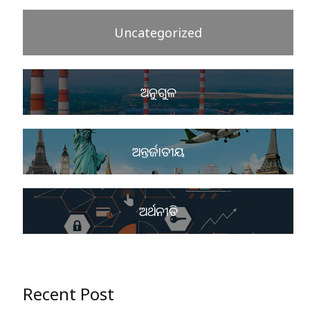
Uncategorized
ଅନୁଗୁଳ
ଅନ୍ତର୍ଜାତୀୟ
ଅର୍ଥନୀତି
Recent Post