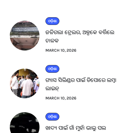
ଓଡ଼ିଶା
ଜଳିଗଲା ଟ୍ରେଲର, ଅଳ୍ପକେ ବର୍ତ୍ତିଲେ
ଚାଳକ
MARCH 10, 2026
ଓଡ଼ିଶା
ଗ୍ୟାସ ସିଲିଣ୍ଡର ପାଇଁ ଡିପୋରେ ଲମ୍ବା
ଲାଇନ୍
MARCH 10, 2026
ଓଡ଼ିଶା
ଖାଦ୍ୟ ପାଇଁ ଗାଁ ମୁହାଁ ଭାଲୁ ପଲ