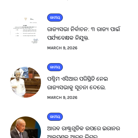
ଜାତୀୟ
ରାଜ୍ୟସଭା ନିର୍ବାଚନ: ୩ ରାଜ୍ୟ ପାଇଁ
ପର୍ଯ୍ୟବେକ୍ଷକ ନିଯୁକ୍ତ.
MARCH 9, 2026
ଜାତୀୟ
ପଶ୍ଚିମ ଏସିଆର ପରିସ୍ଥିତି ନେଇ
ରାଜ୍ୟସଭାକୁ ସୂଚନା ଦେଲେ.
MARCH 9, 2026
ଜାତୀୟ
ଆରବ ରାଷ୍ଟ୍ରଗୁଡିକ ଉପରେ ଇରାନର
ଆକ୍ରମଣକୁ ଆରବ ଲିଗ୍‌ର.