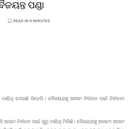
ୈଜୟନ୍ତ ପଣ୍ଡା
READ IN 0 MINUTES
ଚନ ଦାୟିତ୍ଵ ଦେଇଛି ବିଜେପି । ବୈଜୟନ୍ତଙ୍କୁ ଆସାମ ନିର୍ବାଚନ ପାଇଁ ନିର୍ବାଚନୀ
 ପୁଣି ଆସାମ ନିର୍ବାଚନ ପାଇଁ ଗୁରୁ ଦାୟିତ୍ବ ମିଳିଛି । ବୈଜୟନ୍ତଙ୍କୁ ଆଗାମୀ ଆସାମ