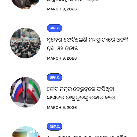
MARCH 9, 2026
ଜାତୀୟ
ସ୍ବଦେଶ ଫେରିଲେଣି ମଧ୍ୟପ୍ରାଚ୍ୟରେ ଅଟକି
ଥିବା ୫୨ ହଜାର.
MARCH 9, 2026
ଜାତୀୟ
ଲେବାନନ୍‌ର ବେରୁଟ୍‌ରେ ଫସିଥିବା
ଇରାନର ରାଷ୍ଟ୍ରଦୂତଙ୍କୁ ଉଦ୍ଧାର କଲା.
MARCH 9, 2026
ଜାତୀୟ