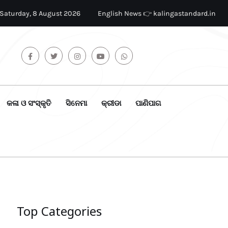
Saturday, 8 August 2026
English News 👉 kalingastandard.in
କଳା ଓ ସଂସ୍କୃତି
ସିନେମା
କ୍ରୀଡା
ପାଣିପାଗ
Top Categories