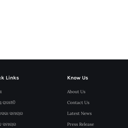
k Links
Know Us
ଶା
About Us
ୟ ରାଜନୀତି
Contact Us
ାନସଭା ସମାଚାର
Latest News
ଦ ସମାଚାର
Press Release