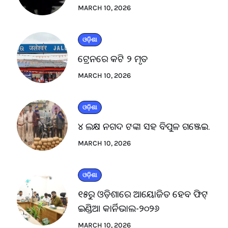
MARCH 10, 2026
ଓଡ଼ିଶା
ଟ୍ରେନରେ କଟି ୨ ମୃତ
MARCH 10, 2026
ଓଡ଼ିଶା
୪ ଲକ୍ଷ ନଗଦ ଟଙ୍କା ସହ ବିପୁଳ ଗଞ୍ଜେଇ.
MARCH 10, 2026
ଓଡ଼ିଶା
୧୫ରୁ ଓଡ଼ିଶାରେ ଆୟୋଜିତ ହେବ ଫିଟ୍
ଇଣ୍ଡିଆ କାର୍ନିଭାଲ-୨୦୨୬
MARCH 10, 2026