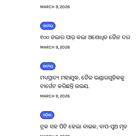
MARCH 9, 2026
ଜାତୀୟ
୧୦୦ ଡଲାର ପାର୍ କଲା ଅଶୋଧିତ ତୈଳ ଦର
MARCH 9, 2026
ଜାତୀୟ
ମଧ୍ୟପ୍ରାଚ୍ୟ ମହାଯୁଦ୍ଧ, ତୈଳ ଭଣ୍ଡାରଗୁଡ଼ିକକୁ
ଟାର୍ଗେଟ କରିଛନ୍ତି ଉଭୟ.
MARCH 9, 2026
ଓଡ଼ିଶା
ଟ୍ରକ ସହ ପିଟି ହେଲା ବାଇକ, ବାପ-ପୁଅ ମୃତ