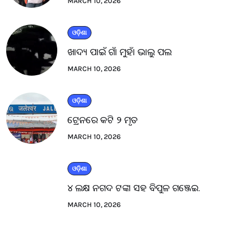
MARCH 10, 2026
ଓଡ଼ିଶା
ଖାଦ୍ୟ ପାଇଁ ଗାଁ ମୁହାଁ ଭାଲୁ ପଲ
MARCH 10, 2026
ଓଡ଼ିଶା
ଟ୍ରେନରେ କଟି ୨ ମୃତ
MARCH 10, 2026
ଓଡ଼ିଶା
୪ ଲକ୍ଷ ନଗଦ ଟଙ୍କା ସହ ବିପୁଳ ଗଞ୍ଜେଇ.
MARCH 10, 2026