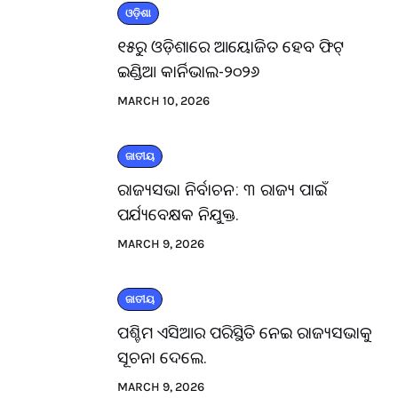
ଓଡ଼ିଶା
୧୫ରୁ ଓଡ଼ିଶାରେ ଆୟୋଜିତ ହେବ ଫିଟ୍
ଇଣ୍ଡିଆ କାର୍ନିଭାଲ-୨୦୨୬
MARCH 10, 2026
ଜାତୀୟ
ରାଜ୍ୟସଭା ନିର୍ବାଚନ: ୩ ରାଜ୍ୟ ପାଇଁ
ପର୍ଯ୍ୟବେକ୍ଷକ ନିଯୁକ୍ତ.
MARCH 9, 2026
ଜାତୀୟ
ପଶ୍ଚିମ ଏସିଆର ପରିସ୍ଥିତି ନେଇ ରାଜ୍ୟସଭାକୁ
ସୂଚନା ଦେଲେ.
MARCH 9, 2026