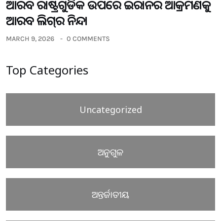
ଆରବ ରାଷ୍ଟ୍ରଗୁଡିକ ଉପରେ ଇରାନର ଆକ୍ରମଣକୁ
ଆରବ ଲିଗ୍‌ର ନିନ୍ଦା
MARCH 9, 2026
0 COMMENTS
Top Categories
Uncategorized
ଅନୁଗୁଳ
ଅନ୍ତର୍ଜାତୀୟ