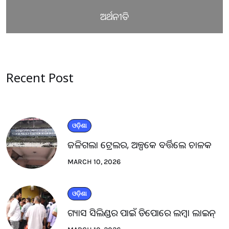
ଅର୍ଥନୀତି
Recent Post
ଓଡ଼ିଶା
ଜଳିଗଲା ଟ୍ରେଲର, ଅଳ୍ପକେ ବର୍ତ୍ତିଲେ ଚାଳକ
MARCH 10, 2026
ଓଡ଼ିଶା
ଗ୍ୟାସ ସିଲିଣ୍ଡର ପାଇଁ ଡିପୋରେ ଲମ୍ବା ଲାଇନ୍