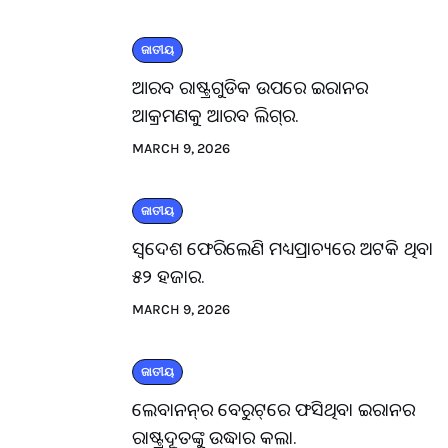
ଜାତୀୟ
ଆରବ ରାଷ୍ଟ୍ରଗୁଡିକ ଉପରେ ଇରାନର
ଆକ୍ରମଣକୁ ଆରବ ଲିଗ୍‌ର.
MARCH 9, 2026
ଜାତୀୟ
ସ୍ବଦେଶ ଫେରିଲେଣି ମଧ୍ୟପ୍ରାଚ୍ୟରେ ଅଟକି ଥିବା
୫୨ ହଜାର.
MARCH 9, 2026
ଜାତୀୟ
ଲେବାନନ୍‌ର ବେରୁଟ୍‌ରେ ଫସିଥିବା ଇରାନର
ରାଷ୍ଟ୍ରଦୂତଙ୍କୁ ଉଦ୍ଧାର କଲା.