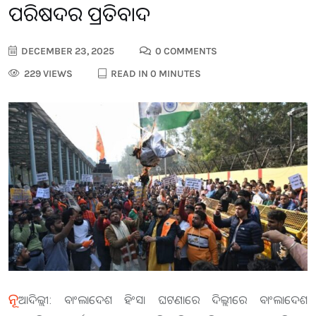
ପରିଷଦର ପ୍ରତିବାଦ
DECEMBER 23, 2025
0 COMMENTS
229 VIEWS
READ IN 0 MINUTES
ନୂ
ଆଦିଲ୍ଲୀ: ବାଂଲାଦେଶ ହିଂସା ଘଟଣାରେ ଦିଲ୍ଲୀରେ ବାଂଲାଦେଶ