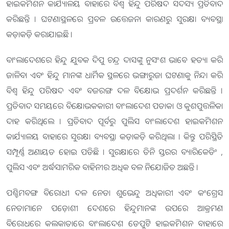
ହାଇକମିଶନ କାର୍ଯ୍ୟାଳୟ ବାହାରେ ବିଶ୍ବ ହିନ୍ଦୁ ପରିଷଦ ସଦସ୍ୟ ପ୍ରତିବାଦ
କରିଛନ୍ତି । ଘଟଣାସ୍ଥଳରେ ପ୍ରବଳ ଉତ୍ତେଜନା କାରଣରୁ ସୁରକ୍ଷା ବ୍ୟବସ୍ଥା
କଡ଼ାକଡ଼ି କରାଯାଇଛି ।
ବାଂଲାଦେଶରେ ହିନ୍ଦୁ ଯୁବକ ଦିପୁ ଚନ୍ଦ୍ର ଦାସଙ୍କୁ ନୁସଂଶ ଭାବେ ହତ୍ୟା କରି
ଜାଳିବା ଏବଂ ହିନ୍ଦୁ ମାନଙ୍କ ଧାର୍ମିକ ସ୍ଥଳରେ ଭଙ୍ଗାରୁଜା ଘଟଣାକୁ ନିନ୍ଦା କରି
ବିଶ୍ବ ହିନ୍ଦୁ ପରିଷଦ ଏବଂ ବଜରଙ୍ଗ ଦଳ ବିକ୍ଷୋଭ ପ୍ରଦର୍ଶନ କରିଛନ୍ତି ।
ପ୍ରତିବାଦ ସମୟରେ ବିକ୍ଷୋଭକକାରୀ ବାଂଲାଦେଶ ପତାକା ଓ କୁଶପୁତ୍ତଳିକା
ଦାହ କରିଥିଲେ । ପ୍ରତିବାଦ ପୂର୍ବରୁ ପୁଲିସ ବାଂଲାଦେଶ ହାଇକମିଶନ
କାର୍ଯ୍ୟାଳୟ ବାହାରେ ସୁରକ୍ଷା ବ୍ୟବସ୍ଥା କଡ଼ାକଡ଼ି କରିଥିଲା । କିନ୍ତୁ ପରିସ୍ଥିତି
ସମ୍ପୂର୍ଣ୍ଣ ଅଣାୟତ ହୋଇ ପଡିଛି । ସୁରକ୍ଷାରେ ତିନି ସ୍ତରର ବ୍ୟାରିକେଡିଂ ,
ପୁଲିସ ଏବଂ ଅର୍ଦ୍ଧସାମରିକ ବାହିନୀର ଅଧିକ ବଳ ନିଯୋଜିତ ଅଛନ୍ତି ।
ପଶ୍ଚିମବଙ୍ଗ ବିରୋଧୀ ଦଳ ନେତା ଶୁଭେନ୍ଦୁ ଅଧିକାରୀ ଏବଂ କଂଗ୍ରେସ
ନେତାମାନେ ପଡ଼ୋଶୀ ଦେଶରେ ହିନ୍ଦୁମାନଙ୍କ ଉପରେ ଆକ୍ରମଣ
ବିରୋଧରେ କଲକାତାରେ ବାଂଲାଦେଶ ଡେପୁଟି ହାଇକମିଶନ ବାହାରେ