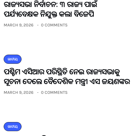
ରାଜ୍ୟସଭା ନିର୍ବାଚନ: ୩ ରାଜ୍ୟ ପାଇଁ
ପର୍ଯ୍ୟବେକ୍ଷକ ନିଯୁକ୍ତ କଲା ବିଜେପି
MARCH 9, 2026
0 COMMENTS
ଜାତୀୟ
ପଶ୍ଚିମ ଏସିଆର ପରିସ୍ଥିତି ନେଇ ରାଜ୍ୟସଭାକୁ
ସୂଚନା ଦେଲେ ବୈଦେଶିକ ମନ୍ତ୍ରୀ ଏସ ଜୟଶଙ୍କର
MARCH 9, 2026
0 COMMENTS
ଜାତୀୟ