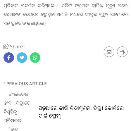
ପ୍ରତିବାଦ ପ୍ରଦର୍ଶନ କରିଥିଲେ । ସରିଫ ଓସମାନ ହାଦିଙ୍କ ମୃତ୍ୟୁ ପରେ
ସେମାନଙ୍କ ଦେଶରେ ବଢ଼ୁଥିବା ଅଶାନ୍ତି ମଧ୍ୟରେ ଦୀପୁଙ୍କ ମୃତ୍ୟୁ ଘଟଣାରେ
ଏହି ପ୍ରତିବାଦ କରିଥିଲେ ।
Share:
PREVIOUS ARTICLE
ଅଡୁଆରେ କାର୍ତ୍ତି ଚିଦାମ୍ବରମ: ଦିଲ୍ଲୀ କୋର୍ଟରେ
ଚାର୍ଜ ଫ୍ରେମ୍‌