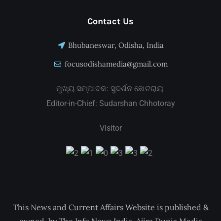
Contact Us
Bhubaneswar, Odisha, India
focusodishamedia@gmail.com
ମୁଖ୍ୟ ସମ୍ପାଦକ: ସୁଦର୍ଶନ ଛୋଟରାୟ
Editor-in-Chief: Sudarshan Chhotoray
Visitor
This News and Current Affairs Website is published &
owned by The Info News India-Ajira Dunia Media