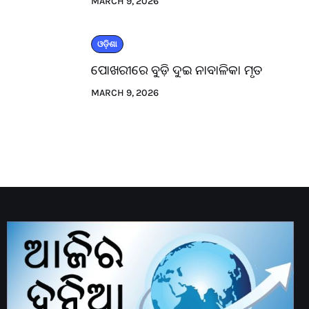
MARCH 9, 2026
ଓଡ଼ିଶା
ପୋଖରୀରେ ବୁଡ଼ି ଦୁଇ ନାବାଳିକା ମୃତ
MARCH 9, 2026