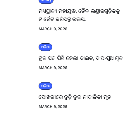
ଜାତୀୟ
ମଧ୍ୟପ୍ରାଚ୍ୟ ମହାଯୁଦ୍ଧ, ତୈଳ ଭଣ୍ଡାରଗୁଡ଼ିକକୁ
ଟାର୍ଗେଟ କରିଛନ୍ତି ଉଭୟ.
MARCH 9, 2026
ଓଡ଼ିଶା
ଟ୍ରକ ସହ ପିଟି ହେଲା ବାଇକ, ବାପ-ପୁଅ ମୃତ
MARCH 9, 2026
ଓଡ଼ିଶା
ପୋଖରୀରେ ବୁଡ଼ି ଦୁଇ ନାବାଳିକା ମୃତ
MARCH 9, 2026