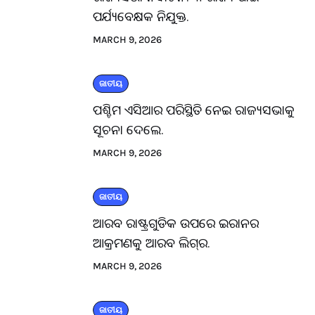
ପର୍ଯ୍ୟବେକ୍ଷକ ନିଯୁକ୍ତ.
MARCH 9, 2026
ଜାତୀୟ
ପଶ୍ଚିମ ଏସିଆର ପରିସ୍ଥିତି ନେଇ ରାଜ୍ୟସଭାକୁ
ସୂଚନା ଦେଲେ.
MARCH 9, 2026
ଜାତୀୟ
ଆରବ ରାଷ୍ଟ୍ରଗୁଡିକ ଉପରେ ଇରାନର
ଆକ୍ରମଣକୁ ଆରବ ଲିଗ୍‌ର.
MARCH 9, 2026
ଜାତୀୟ