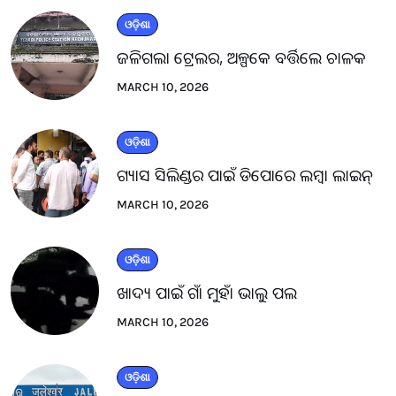
ଓଡ଼ିଶା
ଜଳିଗଲା ଟ୍ରେଲର, ଅଳ୍ପକେ ବର୍ତ୍ତିଲେ ଚାଳକ
MARCH 10, 2026
ଓଡ଼ିଶା
ଗ୍ୟାସ ସିଲିଣ୍ଡର ପାଇଁ ଡିପୋରେ ଲମ୍ବା ଲାଇନ୍
MARCH 10, 2026
ଓଡ଼ିଶା
ଖାଦ୍ୟ ପାଇଁ ଗାଁ ମୁହାଁ ଭାଲୁ ପଲ
MARCH 10, 2026
ଓଡ଼ିଶା