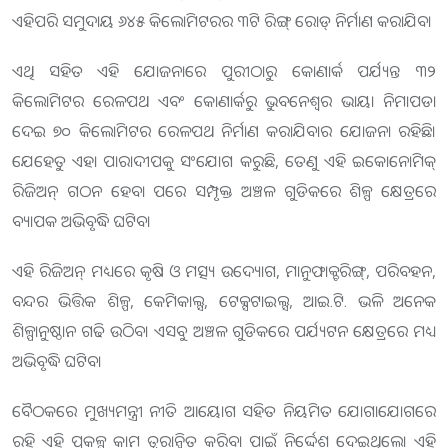
ଏହିପରି ସମୁଦାୟ ୬୪୫ କିଲୋମିଟରର ୩ଟି ରିଙ୍ଗ୍ ରୋଡ୍ ନିର୍ମାଣ କରାଯିବ।
ଏଥି ସହିତ ଏହି ଯୋଜନାରେ ପୁରୀଠାରୁ କୋଣାର୍କ ପର୍ଯ୍ୟନ୍ତ ୩୨
କିଲୋମିଟର ରେଳପଥ ଏବଂ କୋଣାର୍କରୁ ଭୁବନେଶ୍ୱର ଭାୟା ନିମାପଡା
ଦେଇ ୭୦ କିଲୋମିଟର ରେଳପଥ ନିର୍ମାଣ କରାଯିବାର ଯୋଜନା ରହିଛି।
ଯେହେତୁ ଏହା ପାରାଦୀପକୁ ସଂଯୋଗ କରୁଛି, ତେଣୁ ଏହି ଇକୋନୋମିକ୍
ରିଜିଅନ୍ ଗଠନ ହେବା ପରେ ସମ୍ପୃକ୍ତ ଅଞ୍ଚଳ ଗୁଡିକରେ ଶିଳ୍ପ କ୍ଷେତ୍ରରେ
ବ୍ୟାପକ ଅଭିବୃଦ୍ଧି ଘଟିବ।
ଏହି ରିଜିଅନ୍ ମଧ୍ୟରେ କୃଷି ଓ ମତ୍ସ୍ୟ ଉଦ୍ୟୋଗ, ମାନୁଫାକ୍ଚରିଙ୍ଗ୍, ପରିବହନ,
ବନ୍ଦର ଭିତ୍ତିକ ଶିଳ୍ପ, କେମିକାଲ୍ସ, ଟେକ୍ସଟାଇଲ୍ସ, ଆଇ.ଟି. ଭଳି ଅନେକ
ଶିଳ୍ପାନୁଷ୍ଠାନ ଗଢି ଉଠିବ। ଏସବୁ ଅଞ୍ଚଳ ଗୁଡିକରେ ପର୍ଯ୍ୟଟନ କ୍ଷେତ୍ରରେ ମଧ୍ୟ
ଅଭିବୃଦ୍ଧି ଘଟିବ।
ବୈଠକରେ ମୁଖ୍ୟମନ୍ତ୍ରୀ ନୀତି ଆୟୋଗ ସହିତ ନିୟମିତ ଯୋଗାଯୋଗରେ
ରହି ଏହି ପ୍ରକଳ୍ପ କାମ ତ୍ୱରାନ୍ୱିତ କରିବା ପାଇଁ ନିର୍ଦ୍ଦେଶ ଦେଇଥିଲେ। ଏହି