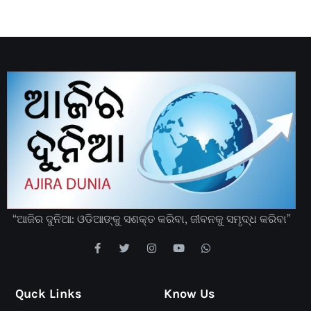
“ଆଜିର ଦୁନିଆ: ଓଡିଆଙ୍କୁ ସଶକ୍ତ କରିବା, ଜୀବନକୁ ସମୃଦ୍ଧ କରିବା”
Quck Links
Know Us