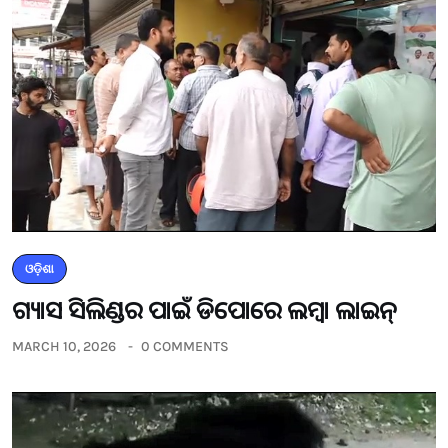
ଓଡ଼ିଶା
ଗ୍ୟାସ ସିଲିଣ୍ଡର ପାଇଁ ଡିପୋରେ ଲମ୍ବା ଲାଇନ୍
MARCH 10, 2026
0 COMMENTS