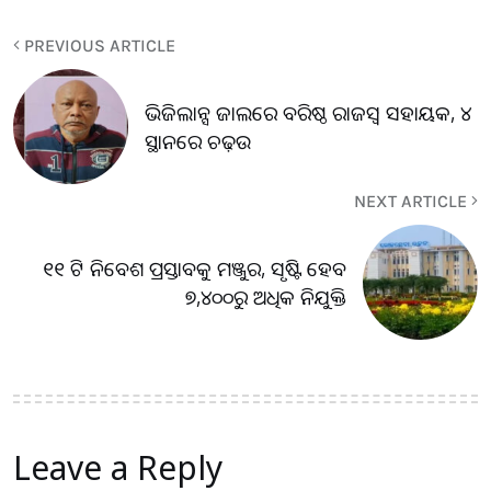
PREVIOUS ARTICLE
ଭିଜିଲାନ୍ସ ଜାଲରେ ବରିଷ୍ଠ ରାଜସ୍ୱ ସହାୟକ, ୪
ସ୍ଥାନରେ ଚଢ଼ଉ
NEXT ARTICLE
୧୧ ଟି ନିବେଶ ପ୍ରସ୍ତାବକୁ ମଞ୍ଜୁର, ସୃଷ୍ଟି ହେବ
୭,୪୦୦ରୁ ଅଧିକ ନିଯୁକ୍ତି
Leave a Reply