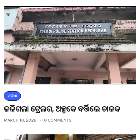
ଓଡ଼ିଶା
ଜଳିଗଲା ଟ୍ରେଲର, ଅଳ୍ପକେ ବର୍ତ୍ତିଲେ ଚାଳକ
MARCH 10, 2026
0 COMMENTS