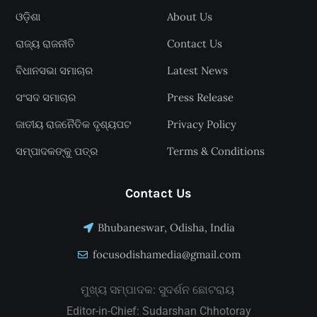
ଓଡ଼ିଶା
About Us
ରାଜ୍ୟ ରାଜନୀତି
Contact Us
ବିଧାନସଭା ସମାଚାର
Latest News
ସଂସଦ ସମାଚାର
Press Release
ଜାତୀୟ ରାଜନୈତିକ ଦୃଶ୍ୟପଟ
Privacy Policy
ସମ୍ପାଦକଙ୍କୁ ପତ୍ର
Terms & Conditions
Contact Us
Bhubaneswar, Odisha, India
focusodishamedia@gmail.com
ମୁଖ୍ୟ ସମ୍ପାଦକ: ସୁଦର୍ଶନ ଛୋଟରାୟ
Editor-in-Chief: Sudarshan Chhotoray