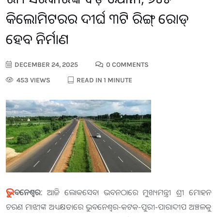
କିଲୋମିଟରର ଦୀର୍ଘ ୩ଟି ରିଙ୍ଗ୍ ରୋଡ୍
ହେବ ନିର୍ମାଣ
DECEMBER 24, 2025
0 COMMENTS
453 VIEWS
READ IN 1 MINUTE
ଭୁ
ବନେଶ୍ଵର:
ଆଜି ଲୋକସେବା ଭବନଠାରେ ମୁଖ୍ୟମନ୍ତ୍ରୀ ଶ୍ରୀ ମୋହନ
ଚରଣ ମାଝୀଙ୍କ ଅଧ୍ୟକ୍ଷତାରେ ଭୁବନେଶ୍ୱର-କଟକ-ପୁରୀ-ପାରାଦୀପ ଅଞ୍ଚଳକୁ