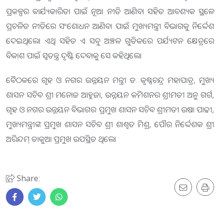
ପ୍ରକଳ୍ପର କାର୍ଯ୍ୟକାରିତା ପାଇଁ ନୂଆ ନୀତି ଆଣିବା ସହିତ ଆବଶ୍ୟକ ସ୍ଥଳେ
ପ୍ରଚଳିତ ନୀତିରେ ସଂଶୋଧନ ଆଣିବା ପାଇଁ ମୁଖ୍ୟମନ୍ତ୍ରୀ ବିଭାଗକୁ ନିର୍ଦ୍ଦେଶ
ଦେଇଥିଲେ। ଏଥି ସହିତ ଏ ସବୁ ଅଞ୍ଚଳ ଗୁଡିକରେ ପର୍ଯ୍ୟଟନ କ୍ଷେତ୍ରରେ
ବିକାଶ ପାଇଁ ସ୍ୱତନ୍ତ୍ର ଦୃଷ୍ଟି ଦେବାକୁ ସେ କହିଥିଲେ।
ବୈଠକରେ ଗୃହ ଓ ନଗର ଉନ୍ନୟନ ମନ୍ତ୍ରୀ ଡ. କୃଷ୍ଣଚନ୍ଦ୍ର ମହାପାତ୍ର, ମୁଖ୍ୟ
ଶାସନ ସଚିବ ଶ୍ରୀ ମନୋଜ ଆହୁଜା, ଉନ୍ନୟନ କମିଶନର ଶ୍ରୀମତୀ ଅନୁ ଗର୍ଗ,
ଗୃହ ଓ ନଗର ଉନ୍ନୟନ ବିଭାଗର ପ୍ରମୁଖ ଶାସନ ସଚିବ ଶ୍ରୀମତୀ ଉଷା ପାଢୀ,
ମୁଖ୍ୟମନ୍ତ୍ରୀଙ୍କ ପ୍ରମୁଖ ଶାସନ ସଚିବ ଶ୍ରୀ ଶାଶ୍ୱତ ମିଶ୍ର, ପୌର ନିର୍ଦ୍ଦେଶକ ଶ୍ରୀ
ଅରିନ୍ଦମ୍ ଡାକୁଆ ପ୍ରମୁଖ ଉପସ୍ଥିତ ଥିଲେ।
Share: