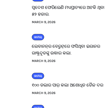
ସ୍ବଦେଶ ଫେରିଲେଣି ମଧ୍ୟପ୍ରାଚ୍ୟରେ ଅଟକି ଥିବା
୫୨ ହଜାର.
MARCH 9, 2026
ଜାତୀୟ
ଲେବାନନ୍‌ର ବେରୁଟ୍‌ରେ ଫସିଥିବା ଇରାନର
ରାଷ୍ଟ୍ରଦୂତଙ୍କୁ ଉଦ୍ଧାର କଲା.
MARCH 9, 2026
ଜାତୀୟ
୧୦୦ ଡଲାର ପାର୍ କଲା ଅଶୋଧିତ ତୈଳ ଦର
MARCH 9, 2026