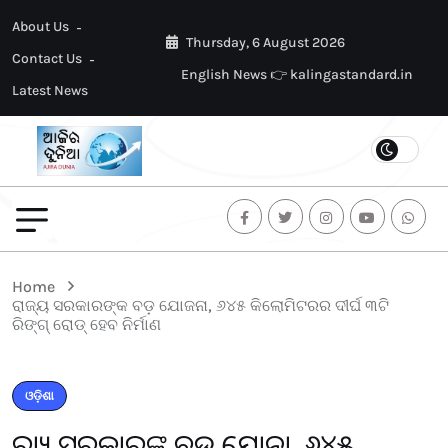
About Us
Thursday, 6 August 2026
Contact Us
English News 👉 kalingastandard.in
Latest News
Home
ରାଜ୍ୟ ସରକାରଙ୍କ ବଡ଼ ଯୋଜନା, ୬୪୫ କିଲୋମିଟରର ଦୀର୍ଘ ୩ଟି
ରିଙ୍ଗ୍ ରୋଡ୍ ହେବ ନିର୍ମାଣ
ଓଡ଼ିଶା
ରାଜ୍ୟ ସରକାରଙ୍କ ବଡ଼ ଯୋଜନା, ୬୪୫