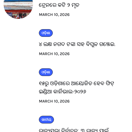
ଟ୍ରେନରେ କଟି ୨ ମୃତ
MARCH 10, 2026
ଓଡ଼ିଶା
୪ ଲକ୍ଷ ନଗଦ ଟଙ୍କା ସହ ବିପୁଳ ଗଞ୍ଜେଇ.
MARCH 10, 2026
ଓଡ଼ିଶା
୧୫ରୁ ଓଡ଼ିଶାରେ ଆୟୋଜିତ ହେବ ଫିଟ୍
ଇଣ୍ଡିଆ କାର୍ନିଭାଲ-୨୦୨୬
MARCH 10, 2026
ଜାତୀୟ
ରାଜ୍ୟସଭା ନିର୍ବାଚନ: ୩ ରାଜ୍ୟ ପାଇଁ