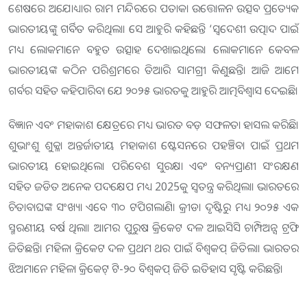
ଶେଷରେ ଅଯୋଧ୍ୟାର ରାମ ମନ୍ଦିରରେ ପତାକା ଉତ୍ତୋଳନ ଉତ୍ସବ ପ୍ରତ୍ୟେକ
ଭାରତୀୟଙ୍କୁ ଗର୍ବିତ କରିଥିଲା। ସେ ଆହୁରି କହିଛନ୍ତି ‘ସ୍ୱଦେଶୀ ଉତ୍ପାଦ ପାଇଁ
ମଧ୍ୟ ଲୋକମାନେ ବହୁତ ଉତ୍ସାହ ଦେଖାଇଥିଲେ। ଲୋକମାନେ କେବଳ
ଭାରତୀୟଙ୍କ କଠିନ ପରିଶ୍ରମରେ ତିଆରି ସାମଗ୍ରୀ କିଣୁଛନ୍ତି। ଆଜି ଆମେ
ଗର୍ବର ସହିତ କହିପାରିବା ଯେ ୨୦୨୫ ଭାରତକୁ ଆହୁରି ଆତ୍ମବିଶ୍ୱାସ ଦେଇଛି।
ବିଜ୍ଞାନ ଏବଂ ମହାକାଶ କ୍ଷେତ୍ରରେ ମଧ୍ୟ ଭାରତ ବଡ଼ ସଫଳତା ହାସଲ କରିଛି।
ଶୁଭାଂଶୁ ଶୁକ୍ଳା ଅନ୍ତର୍ଜାତୀୟ ମହାକାଶ ଷ୍ଟେସନରେ ପହଞ୍ଚିବା ପାଇଁ ପ୍ରଥମ
ଭାରତୀୟ ହୋଇଥିଲେ। ପରିବେଶ ସୁରକ୍ଷା ଏବଂ ବନ୍ୟପ୍ରାଣୀ ସଂରକ୍ଷଣ
ସହିତ ଜଡିତ ଅନେକ ପଦକ୍ଷେପ ମଧ୍ୟ 2025କୁ ସ୍ୱତନ୍ତ୍ର କରିଥିଲା। ଭାରତରେ
ଚିତାବାଘଙ୍କ ସଂଖ୍ୟା ଏବେ ୩୦ ଟପିଗଲାଣି। କ୍ରୀଡା ଦୃଷ୍ଟିରୁ ମଧ୍ୟ ୨୦୨୫ ଏକ
ସ୍ମରଣୀୟ ବର୍ଷ ଥିଲା। ଆମର ପୁରୁଷ କ୍ରିକେଟ ଦଳ ଆଇସିସି ଚାମ୍ପିଅନ୍ସ ଟ୍ରଫି
ଜିତିଛନ୍ତି। ମହିଳା କ୍ରିକେଟ ଦଳ ପ୍ରଥମ ଥର ପାଇଁ ବିଶ୍ୱକପ୍ ଜିତିଲା। ଭାରତର
ଝିଅମାନେ ମହିଳା କ୍ରିକେଟ୍ ଟି-୨୦ ବିଶ୍ୱକପ୍ ଜିତି ଇତିହାସ ସୃଷ୍ଟି କରିଛନ୍ତି।