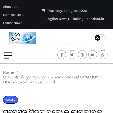
About Us
Thursday, 6 August 2026
Contact Us
English News 👉 kalingastandard.in
Latest News
Home
ଅପରେସନ ସିନ୍ଦୁର ପ୍ରତ୍ୟେକ ଭାରତୀୟଙ୍କ ପାଇଁ ଗର୍ବର ପ୍ରତୀକ:
ପ୍ରଧାନମନ୍ତ୍ରୀ ନରେନ୍ଦ୍ର ମୋଦୀ
ଜାତୀୟ
ଅପରେସନ ସିନ୍ଦୁର ପ୍ରତ୍ୟେକ ଭାରତୀୟଙ୍କ