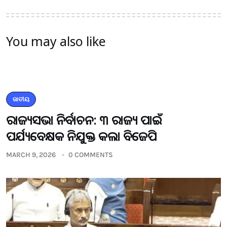
You may also like
ଜାତୀୟ
ରାଜ୍ୟସଭା ନିର୍ବାଚନ: ୩ ରାଜ୍ୟ ପାଇଁ
ପର୍ଯ୍ୟବେକ୍ଷକ ନିଯୁକ୍ତ କଲା ବିଜେପି
MARCH 9, 2026
0 COMMENTS