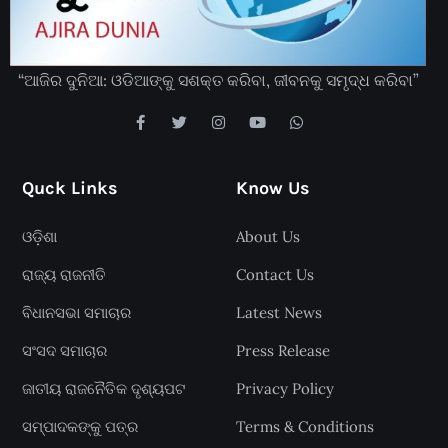
“ଆଜିର ଦୁନିଆ: ଓଡିଆଙ୍କୁ ସଶକ୍ତ କରିବା, ଜୀବନକୁ ସମୃଦ୍ଧ କରିବା”
Quck Links
Know Us
ଓଡ଼ିଶା
About Us
ରାଜ୍ୟ ରାଜନୀତି
Contact Us
ବିଧାନସଭା ସମାଚାର
Latest News
ସଂସଦ ସମାଚାର
Press Release
ଜାତୀୟ ରାଜନୈତିକ ଦୃଶ୍ୟପଟ
Privacy Policy
ସମ୍ପାଦକଙ୍କୁ ପତ୍ର
Terms & Conditions