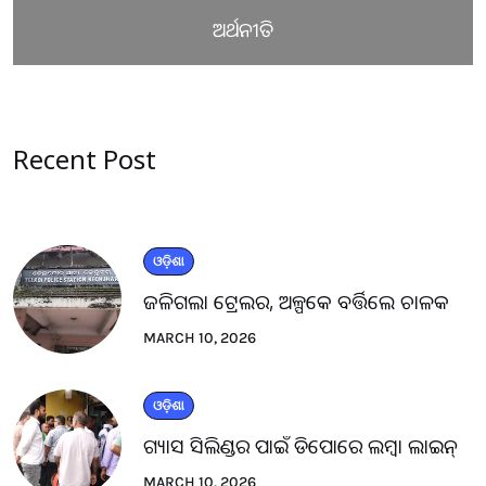
ଅର୍ଥନୀତି
Recent Post
ଓଡ଼ିଶା
ଜଳିଗଲା ଟ୍ରେଲର, ଅଳ୍ପକେ ବର୍ତ୍ତିଲେ ଚାଳକ
MARCH 10, 2026
ଓଡ଼ିଶା
ଗ୍ୟାସ ସିଲିଣ୍ଡର ପାଇଁ ଡିପୋରେ ଲମ୍ବା ଲାଇନ୍
MARCH 10, 2026