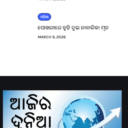
ଓଡ଼ିଶା
ପୋଖରୀରେ ବୁଡ଼ି ଦୁଇ ନାବାଳିକା ମୃତ
MARCH 9, 2026