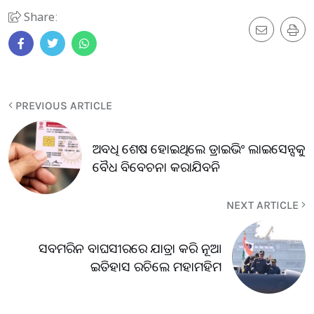
Share:
PREVIOUS ARTICLE
ଅବଧି ଶେଷ ହୋଇଥିଲେ ଡ୍ରାଇଭିଂ ଲାଇସେନ୍ସକୁ
ବୈଧ ବିବେଚନା କରାଯିବନି
NEXT ARTICLE
ସବମରିନ ବାଘସୀରରେ ଯାତ୍ରା କରି ନୂଆ
ଇତିହାସ ରଚିଲେ ମହାମହିମ