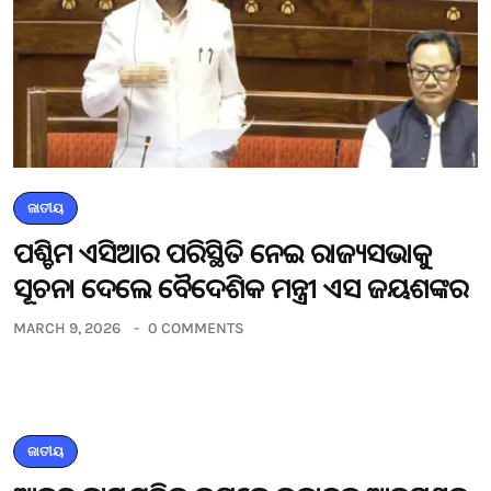
ଜାତୀୟ
ପଶ୍ଚିମ ଏସିଆର ପରିସ୍ଥିତି ନେଇ ରାଜ୍ୟସଭାକୁ
ସୂଚନା ଦେଲେ ବୈଦେଶିକ ମନ୍ତ୍ରୀ ଏସ ଜୟଶଙ୍କର
MARCH 9, 2026
0 COMMENTS
ଜାତୀୟ