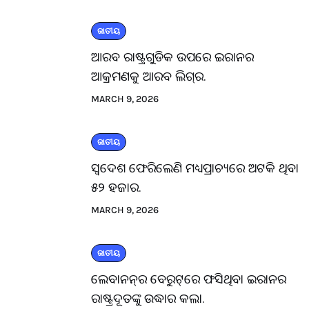
ଜାତୀୟ
ଆରବ ରାଷ୍ଟ୍ରଗୁଡିକ ଉପରେ ଇରାନର
ଆକ୍ରମଣକୁ ଆରବ ଲିଗ୍‌ର.
MARCH 9, 2026
ଜାତୀୟ
ସ୍ବଦେଶ ଫେରିଲେଣି ମଧ୍ୟପ୍ରାଚ୍ୟରେ ଅଟକି ଥିବା
୫୨ ହଜାର.
MARCH 9, 2026
ଜାତୀୟ
ଲେବାନନ୍‌ର ବେରୁଟ୍‌ରେ ଫସିଥିବା ଇରାନର
ରାଷ୍ଟ୍ରଦୂତଙ୍କୁ ଉଦ୍ଧାର କଲା.