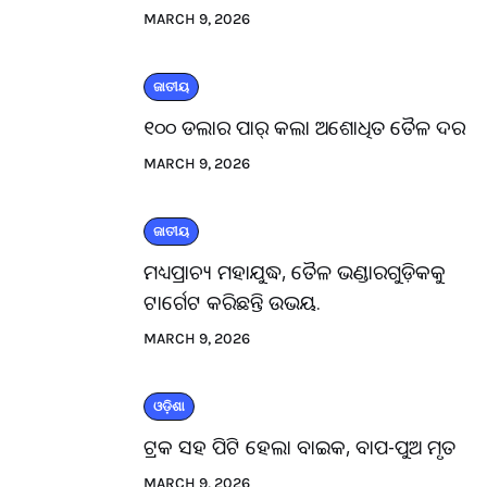
MARCH 9, 2026
ଜାତୀୟ
୧୦୦ ଡଲାର ପାର୍ କଲା ଅଶୋଧିତ ତୈଳ ଦର
MARCH 9, 2026
ଜାତୀୟ
ମଧ୍ୟପ୍ରାଚ୍ୟ ମହାଯୁଦ୍ଧ, ତୈଳ ଭଣ୍ଡାରଗୁଡ଼ିକକୁ
ଟାର୍ଗେଟ କରିଛନ୍ତି ଉଭୟ.
MARCH 9, 2026
ଓଡ଼ିଶା
ଟ୍ରକ ସହ ପିଟି ହେଲା ବାଇକ, ବାପ-ପୁଅ ମୃତ
MARCH 9, 2026