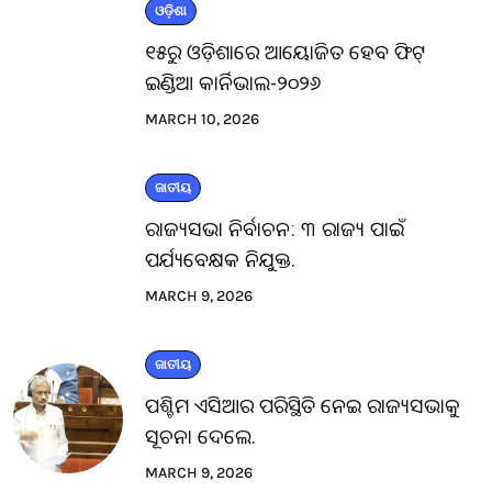
ଓଡ଼ିଶା
୧୫ରୁ ଓଡ଼ିଶାରେ ଆୟୋଜିତ ହେବ ଫିଟ୍
ଇଣ୍ଡିଆ କାର୍ନିଭାଲ-୨୦୨୬
MARCH 10, 2026
ଜାତୀୟ
ରାଜ୍ୟସଭା ନିର୍ବାଚନ: ୩ ରାଜ୍ୟ ପାଇଁ
ପର୍ଯ୍ୟବେକ୍ଷକ ନିଯୁକ୍ତ.
MARCH 9, 2026
ଜାତୀୟ
ପଶ୍ଚିମ ଏସିଆର ପରିସ୍ଥିତି ନେଇ ରାଜ୍ୟସଭାକୁ
ସୂଚନା ଦେଲେ.
MARCH 9, 2026