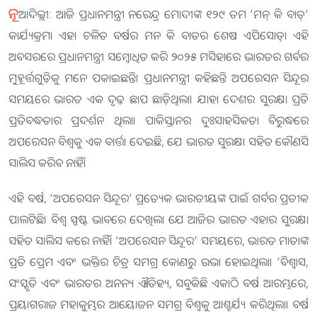
ନୂ
ଆଦିଲ୍ଲୀ: ଆଜି ପ୍ରଧାନମନ୍ତ୍ରୀ ନରେନ୍ଦ୍ର ମୋଦୀଙ୍କ ୧୨୯ ତମ ‘ମନ୍‍ କି ବାତ୍‍’
କାର୍ଯ୍ୟକ୍ରମ। ଏହା ଚଳିତ ବର୍ଷର ମନ କି ବାତର ଶେଷ ଏପିସୋଡ୍। ଏହି
ଅବସରରେ ପ୍ରଧାନମନ୍ତ୍ରୀ ସମ୍ବୋଧିତ କରି ୨୦୨୫ ମସିହାରେ ଭାରତର ଗର୍ବର
ମୁହୂର୍ତ୍ତଗୁଡ଼ିକୁ ମନେ ପକାଇଛନ୍ତି। ପ୍ରଧାନମନ୍ତ୍ରୀ କହିଛନ୍ତି ଅପରେସନ ସିନ୍ଦୂର
ସମୟରେ ଭାରତ ଏକ ଦୃଢ଼ ଛାପ ଛାଡ଼ିଥିଲା। ଯାହା ଦେଶର ସୁରକ୍ଷା ପ୍ରତି
ପ୍ରତିବଦ୍ଧତାର ପ୍ରଦର୍ଶନ ଥିଲା। ପାକିସ୍ତାନର ଦୁଃସାହସିକତା ବିରୁଦ୍ଧରେ
ଅପରେସନ ବିଶ୍ୱକୁ ଏକ ବାର୍ତ୍ତା ଦେଇଛି, ଯେ ଭାରତ ସୁରକ୍ଷା ସହିତ କୌଣସି
ସାଲିସ କରିବ ନାହିଁ।
ଏହି ବର୍ଷ, ‘ଅପରେସନ ସିନ୍ଦୂର’ ପ୍ରତ୍ୟେକ ଭାରତୀୟଙ୍କ ପାଇଁ ଗର୍ବର ପ୍ରତୀକ
ପାଲଟିଛି। ବିଶ୍ୱ ସ୍ପଷ୍ଟ ଭାବରେ ଦେଖିଲା ଯେ ଆଜିର ଭାରତ ଏହାର ସୁରକ୍ଷା
ସହିତ ସାଲିସ କରେ ନାହିଁ। ‘ଅପରେସନ ସିନ୍ଦୂର’ ସମୟରେ, ଭାରତ ମାତାଙ୍କ
ପ୍ରତି ପ୍ରେମ ଏବଂ ଭକ୍ତିର ଚିତ୍ର ସମଗ୍ର କୋଣରୁ ଉଭା ହୋଇଥିଲା। ‘ବିଶ୍ୱାସ,
ସଂସ୍କୃତି ଏବଂ ଭାରତର ଅନନ୍ୟ ଐତିହ୍ୟ, ସବୁକିଛି ଏକାଠି ବର୍ଷ ଆରମ୍ଭରେ,
ପ୍ରୟାଗରାଜ ମହାକୁମ୍ଭର ଆୟୋଜନ ସମଗ୍ର ବିଶ୍ୱକୁ ଆଶ୍ଚର୍ଯ୍ୟ କରିଥିଲା। ବର୍ଷ