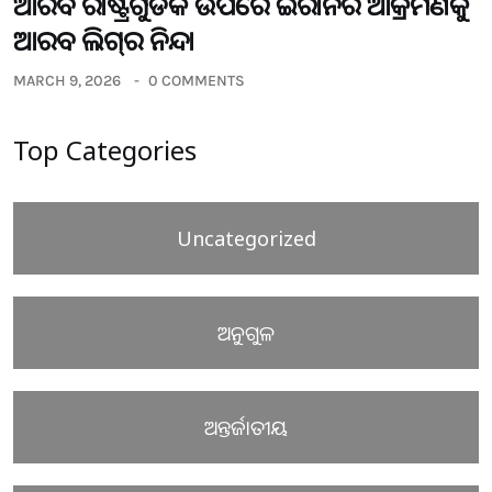
ଆରବ ରାଷ୍ଟ୍ରଗୁଡିକ ଉପରେ ଇରାନର ଆକ୍ରମଣକୁ
ଆରବ ଲିଗ୍‌ର ନିନ୍ଦା
MARCH 9, 2026
0 COMMENTS
Top Categories
Uncategorized
ଅନୁଗୁଳ
ଅନ୍ତର୍ଜାତୀୟ