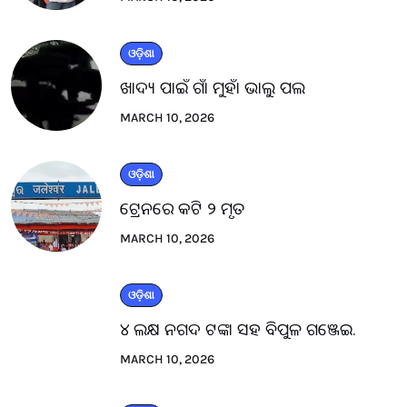
ଓଡ଼ିଶା
ଖାଦ୍ୟ ପାଇଁ ଗାଁ ମୁହାଁ ଭାଲୁ ପଲ
MARCH 10, 2026
ଓଡ଼ିଶା
ଟ୍ରେନରେ କଟି ୨ ମୃତ
MARCH 10, 2026
ଓଡ଼ିଶା
୪ ଲକ୍ଷ ନଗଦ ଟଙ୍କା ସହ ବିପୁଳ ଗଞ୍ଜେଇ.
MARCH 10, 2026