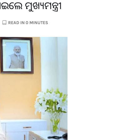
ାଇଲେ ମୁଖ୍ୟମନ୍ତ୍ରୀ
READ IN 0 MINUTES