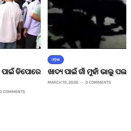
ଓଡ଼ିଶା
ଡର ପାଇଁ ଡିପୋରେ
ଖାଦ୍ୟ ପାଇଁ ଗାଁ ମୁହାଁ ଭାଲୁ ପଲ
MARCH 10, 2026
0 COMMENTS
0 COMMENTS