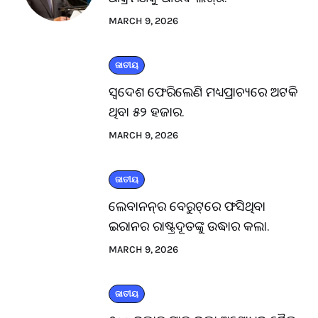
MARCH 9, 2026
ଜାତୀୟ
ସ୍ବଦେଶ ଫେରିଲେଣି ମଧ୍ୟପ୍ରାଚ୍ୟରେ ଅଟକି
ଥିବା ୫୨ ହଜାର.
MARCH 9, 2026
ଜାତୀୟ
ଲେବାନନ୍‌ର ବେରୁଟ୍‌ରେ ଫସିଥିବା
ଇରାନର ରାଷ୍ଟ୍ରଦୂତଙ୍କୁ ଉଦ୍ଧାର କଲା.
MARCH 9, 2026
ଜାତୀୟ