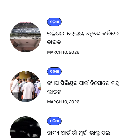
ଓଡ଼ିଶା
ଜଳିଗଲା ଟ୍ରେଲର, ଅଳ୍ପକେ ବର୍ତ୍ତିଲେ
ଚାଳକ
MARCH 10, 2026
ଓଡ଼ିଶା
ଗ୍ୟାସ ସିଲିଣ୍ଡର ପାଇଁ ଡିପୋରେ ଲମ୍ବା
ଲାଇନ୍
MARCH 10, 2026
ଓଡ଼ିଶା
ଖାଦ୍ୟ ପାଇଁ ଗାଁ ମୁହାଁ ଭାଲୁ ପଲ