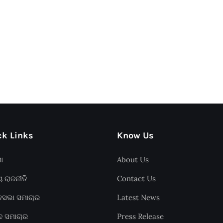
k Links
Know Us
ଶା
About Us
ୟ ରାଜନୀତି
Contact Us
ାନସଭା ସମାଚାର
Latest News
ଦ ସମାଚାର
Press Release