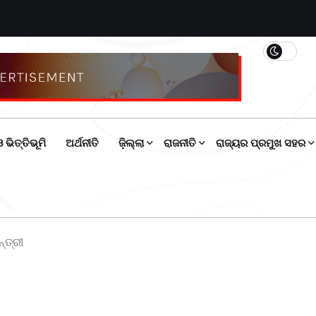
 ଭିତ୍ତିଭୂମି
ଅର୍ଥନୀତି
ଜ଼ିଲ୍ଲା
ରାଜନୀତି
ରାଜ୍ୟର ପ୍ରମୁଖ ସହର
୍ତ୍ରୀ