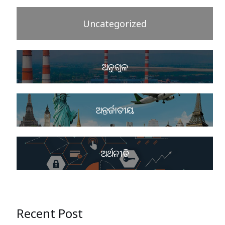
Uncategorized
ଅନୁଗୁଳ
ଅନ୍ତର୍ଜାତୀୟ
ଅର୍ଥନୀତି
Recent Post