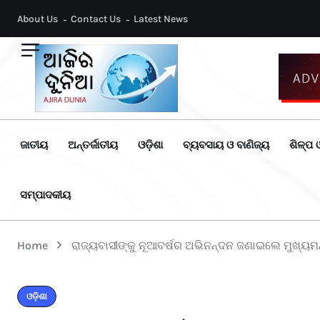
About Us
Contact Us
Latest News
ଜାତୀୟ
ଅନ୍ତର୍ଜାତୀୟ
ଓଡ଼ିଶା
ବ୍ୟବସାୟ ଓ ବାଣିଜ୍ୟ
ଶିଳ୍ପ ଓ
ସମ୍ପାଦକୀୟ
Home
ରାଜ୍ୟବାସୀଙ୍କୁ ନୂଆବର୍ଷର ଅଭିନନ୍ଦନ ଜଣାଇଲେ ମୁଖ୍ୟମନ
ଓଡ଼ିଶା