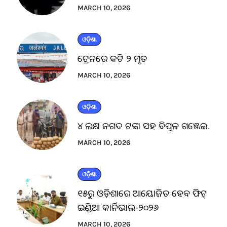
MARCH 10, 2026
ଓଡ଼ିଶା
ଟ୍ରେନରେ କଟି ୨ ମୃତ
MARCH 10, 2026
ଓଡ଼ିଶା
୪ ଲକ୍ଷ ନଗଦ ଟଙ୍କା ସହ ବିପୁଳ ଗଞ୍ଜେଇ.
MARCH 10, 2026
ଓଡ଼ିଶା
୧୫ରୁ ଓଡ଼ିଶାରେ ଆୟୋଜିତ ହେବ ଫିଟ୍
ଇଣ୍ଡିଆ କାର୍ନିଭାଲ-୨୦୨୬
MARCH 10, 2026