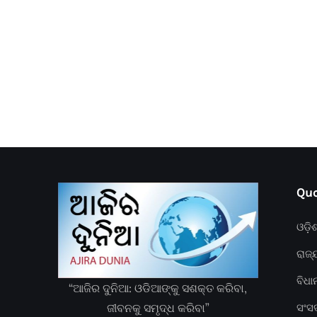
Quc
ଓଡ଼ି
ରାଜ୍
ବିଧ
“ଆଜିର ଦୁନିଆ: ଓଡିଆଙ୍କୁ ସଶକ୍ତ କରିବା,
ଜୀବନକୁ ସମୃଦ୍ଧ କରିବା”
ସଂସ