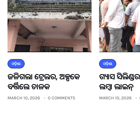
ଓଡ଼ିଶା
ଓଡ଼ିଶା
ଜଳିଗଲା ଟ୍ରେଲର, ଅଳ୍ପକେ
ଗ୍ୟାସ ସିଲିଣ୍
ବର୍ତ୍ତିଲେ ଚାଳକ
ଲମ୍ବା ଲାଇନ୍
MARCH 10, 2026
0 COMMENTS
MARCH 10, 2026