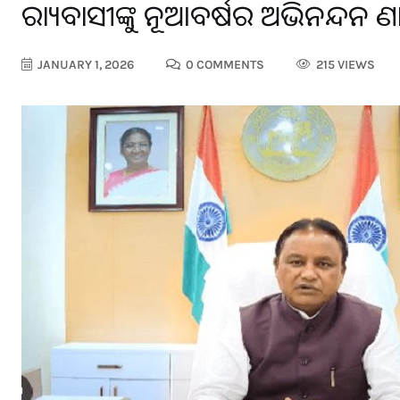
ରାଜ୍ୟବାସୀଙ୍କୁ ନୂଆବର୍ଷର ଅଭିନନ୍ଦନ ଜଣ
JANUARY 1, 2026
0 COMMENTS
215 VIEWS