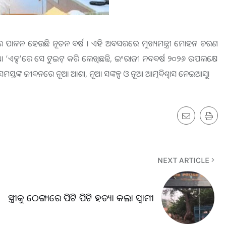
ରେ ପାଳନ ହେଉଛି ନୂତନ ବର୍ଷ । ଏହି ଅବସରରେ ମୁଖ୍ୟମନ୍ତ୍ରୀ ମୋହନ ଚରଣ
ିଆ ‘ଏକ୍ସ’ରେ ସେ ଟୁଇଟ୍‌ କରି ଲେଖିଛନ୍ତି, ଇଂରାଜୀ ନବବର୍ଷ ୨୦୨୬ ଉପଲକ୍ଷେ
ସମସ୍ତଙ୍କ ଜୀବନରେ ନୂଆ ଆଶା, ନୂଆ ସଙ୍କଳ୍ପ ଓ ନୂଆ ଆତ୍ମବିଶ୍ୱାସ ନେଇଆସୁ।
NEXT ARTICLE
ସ୍ତ୍ରୀକୁ ଠେଙ୍ଗାରେ ପିଟି ପିଟି ହତ୍ୟା କଲା ସ୍ୱାମୀ