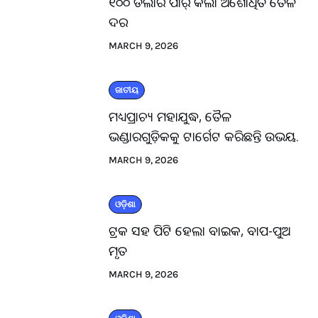
୧୦୦ ଡଲାର ପାର୍ କଲା ଅଶୋଧିତ ତୈଳ
ଦର
MARCH 9, 2026
ଜାତୀୟ
ମଧ୍ୟପ୍ରାଚ୍ୟ ମହାଯୁଦ୍ଧ, ତୈଳ
ଭଣ୍ଡାରଗୁଡ଼ିକକୁ ଟାର୍ଗେଟ କରିଛନ୍ତି ଉଭୟ.
MARCH 9, 2026
ଓଡ଼ିଶା
ଟ୍ରକ ସହ ପିଟି ହେଲା ବାଇକ, ବାପ-ପୁଅ
ମୃତ
MARCH 9, 2026