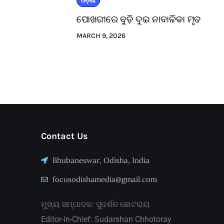
ଓଡ଼ିଶା
ପୋଖରୀରେ ବୁଡ଼ି ଦୁଇ ନାବାଳିକା ମୃତ
MARCH 9, 2026
Contact Us
Bhubaneswar, Odisha, India
focusodishamedia@gmail.com
ମୁଖ୍ୟ ସମ୍ପାଦକ: ସୁଦର୍ଶନ ଛୋଟରାୟ
Editor-in-Chief: Sudarshan Chhotoray