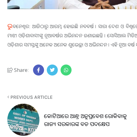
ଭୁ
ବନେଶ୍ବର: ଆଜିଠାରୁ ଆରମ୍ଭ ହୋଇଛି ନବବର୍ଷ । ସାରା ଦେଶ ଓ ବିଶ୍ୱ
ମାଝୀ ଓଡ଼ିଶାବାସୀଙ୍କୁ ନୂଆବର୍ଷର ଅଭିନନ୍ଦନ ଜଣାଇଛନ୍ତି । ସୋସିଆଲ ମିଡ
ଓଡ଼ିଶାର ସମସ୍ତଙ୍କୁ ଅନେକ ଅନେକ ଶୁଭେଚ୍ଛା ଓ ଅଭିନନ୍ଦନ । ଏହି ନୂଆ ବର୍ଷ 
Share:
PREVIOUS ARTICLE
କୋଟିଆରେ ଆନ୍ଧ୍ର ଅନୁପ୍ରବେଶ ରୋକିବାକୁ
ରାଜ୍ୟ ସରକାରଙ୍କ ବଡ ପଦକ୍ଷେପ