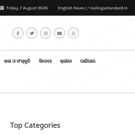
Friday, 7 August 2026
English News 👉 kalingastandard.in
କଳା ଓ ସଂସ୍କୃତି
ସିନେମା
କ୍ରୀଡା
ପାଣିପାଗ
Top Categories