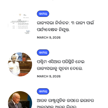
ଜାତୀୟ
ରାଜ୍ୟସଭା ନିର୍ବାଚନ: ୩ ରାଜ୍ୟ ପାଇଁ
ପର୍ଯ୍ୟବେକ୍ଷକ ନିଯୁକ୍ତ.
MARCH 9, 2026
ଜାତୀୟ
ପଶ୍ଚିମ ଏସିଆର ପରିସ୍ଥିତି ନେଇ
ରାଜ୍ୟସଭାକୁ ସୂଚନା ଦେଲେ.
MARCH 9, 2026
ଜାତୀୟ
ଆରବ ରାଷ୍ଟ୍ରଗୁଡିକ ଉପରେ ଇରାନର
ଆକ୍ରମଣକୁ ଆରବ ଲିଗ୍‌ର.