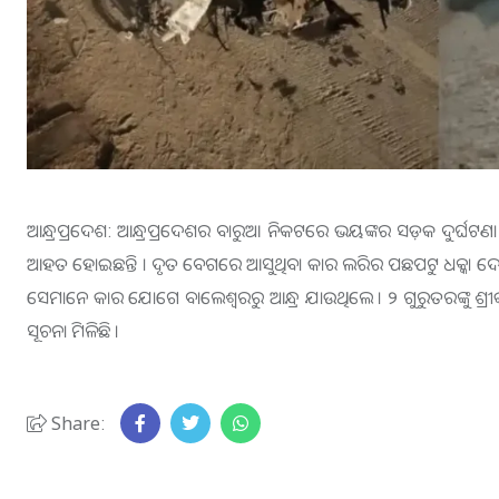
ଆନ୍ଧ୍ରପ୍ରଦେଶ: ଆନ୍ଧ୍ରପ୍ରଦେଶର ବାରୁଆ ନିକଟରେ ଭୟଙ୍କର ସଡ଼କ ଦୁର୍ଘଟ
ଆହତ ହୋଇଛନ୍ତି । ଦୃତ ବେଗରେ ଆସୁଥିବା କାର ଲରିର ପଛପଟୁ ଧକ୍କା ଦେବ
ସେମାନେ କାର ଯୋଗେ ବାଲେଶ୍ବରରୁ ଆନ୍ଧ୍ର ଯାଉଥିଲେ । ୨ ଗୁରୁତରଙ୍କୁ ଶ୍
ସୂଚନା ମିଳିଛି ।
Share: