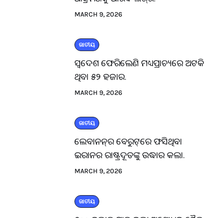
MARCH 9, 2026
ଜାତୀୟ
ସ୍ବଦେଶ ଫେରିଲେଣି ମଧ୍ୟପ୍ରାଚ୍ୟରେ ଅଟକି
ଥିବା ୫୨ ହଜାର.
MARCH 9, 2026
ଜାତୀୟ
ଲେବାନନ୍‌ର ବେରୁଟ୍‌ରେ ଫସିଥିବା
ଇରାନର ରାଷ୍ଟ୍ରଦୂତଙ୍କୁ ଉଦ୍ଧାର କଲା.
MARCH 9, 2026
ଜାତୀୟ