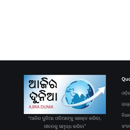
Quc
ଓଡ଼ି
ରାଜ୍
ବିଧ
“ଆଜିର ଦୁନିଆ: ଓଡିଆଙ୍କୁ ସଶକ୍ତ କରିବା,
ଜୀବନକୁ ସମୃଦ୍ଧ କରିବା”
ସଂସ