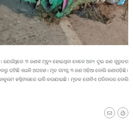
ଣା । ଯେଉଁଥିରେ ୩ ଜଣଙ୍କ ମୃତ୍ୟୁ ହୋଇଥିବା ବେଳେ ଅନ୍ୟ ଦୁଇ ଜଣ ଗୁରୁତର
ାରୁ ଘଟିଛି ଏଭଳି ଅଘଟଣ । ମୃତ ସମସ୍ତ ୩ ଜଣ ଓଡ଼ିଆ ବୋଲି ଜଣାପଡ଼ିଛି ।
ରୀକାକୁଲମ ହସ୍ପିଟାଲରେ ଭର୍ତ୍ତି କରାଯାଇଛି । ମୃତକ ଗୋଟିଏ ପରିବାରର ବୋଲି