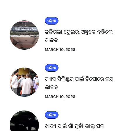
ଓଡ଼ିଶା
ଜଳିଗଲା ଟ୍ରେଲର, ଅଳ୍ପକେ ବର୍ତ୍ତିଲେ
ଚାଳକ
MARCH 10, 2026
ଓଡ଼ିଶା
ଗ୍ୟାସ ସିଲିଣ୍ଡର ପାଇଁ ଡିପୋରେ ଲମ୍ବା
ଲାଇନ୍
MARCH 10, 2026
ଓଡ଼ିଶା
ଖାଦ୍ୟ ପାଇଁ ଗାଁ ମୁହାଁ ଭାଲୁ ପଲ