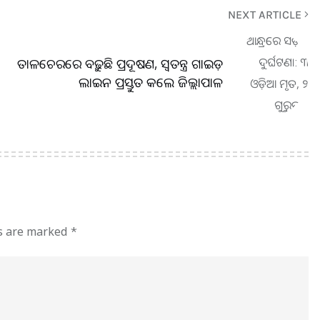
NEXT ARTICLE
ତାଳଚେରରେ ବଢ଼ୁଛି ପ୍ରଦୂଷଣ, ସ୍ବତନ୍ତ୍ର ଗାଇଡ଼
ଲାଇନ ପ୍ରସ୍ତୁତ କଲେ ଜିଲ୍ଲାପାଳ
ds are marked
*