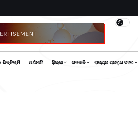
 ଭିତ୍ତିଭୂମି
ଅର୍ଥନୀତି
ଜ଼ିଲ୍ଲା
ରାଜନୀତି
ରାଜ୍ୟର ପ୍ରମୁଖ ସହର