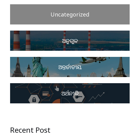
Uncategorized
ଅନୁଗୁଳ
ଅନ୍ତର୍ଜାତୀୟ
ଅର୍ଥନୀତି
Recent Post