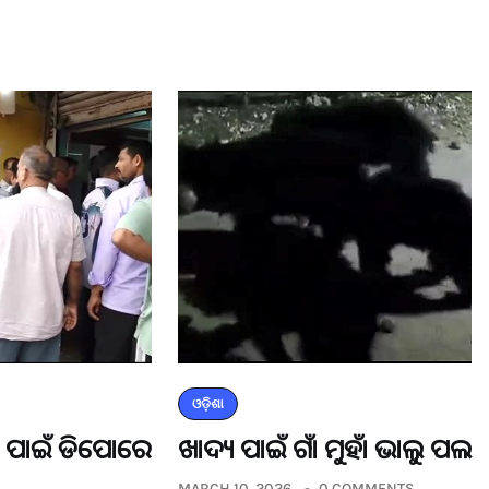
ଓଡ଼ିଶା
ଡର ପାଇଁ ଡିପୋରେ
ଖାଦ୍ୟ ପାଇଁ ଗାଁ ମୁହାଁ ଭାଲୁ ପଲ
MARCH 10, 2026
0 COMMENTS