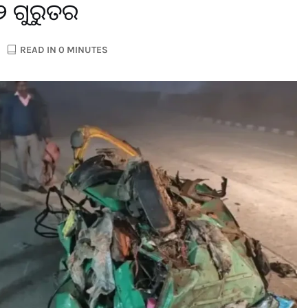
, ୨ ଗୁରୁତର
READ IN 0 MINUTES