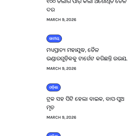
୧୦୦ ଡଲାର ପାର୍ କଲା ଅଶୋଧିତ ତୈଳ
ଦର
MARCH 9, 2026
ଜାତୀୟ
ମଧ୍ୟପ୍ରାଚ୍ୟ ମହାଯୁଦ୍ଧ, ତୈଳ
ଭଣ୍ଡାରଗୁଡ଼ିକକୁ ଟାର୍ଗେଟ କରିଛନ୍ତି ଉଭୟ.
MARCH 9, 2026
ଓଡ଼ିଶା
ଟ୍ରକ ସହ ପିଟି ହେଲା ବାଇକ, ବାପ-ପୁଅ
ମୃତ
MARCH 9, 2026