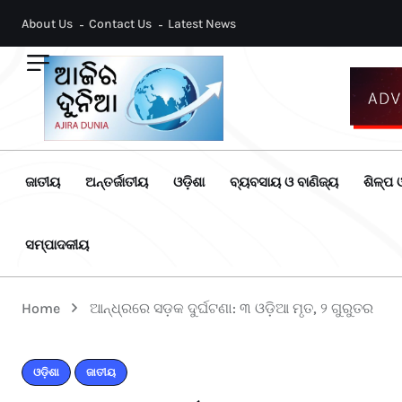
About Us
Contact Us
Latest News
ଜାତୀୟ
ଅନ୍ତର୍ଜାତୀୟ
ଓଡ଼ିଶା
ବ୍ୟବସାୟ ଓ ବାଣିଜ୍ୟ
ଶିଳ୍ପ ଓ
ସମ୍ପାଦକୀୟ
Home
ଆନ୍ଧ୍ରରେ ସଡ଼କ ଦୁର୍ଘଟଣା: ୩ ଓଡ଼ିଆ ମୃତ, ୨ ଗୁରୁତର
ଓଡ଼ିଶା
ଜାତୀୟ