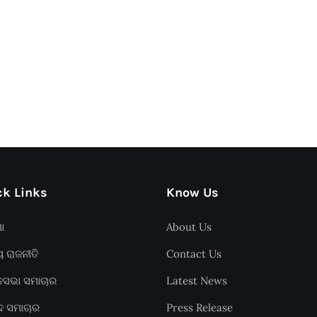
k Links
Know Us
ଶା
About Us
ୟ ରାଜନୀତି
Contact Us
ାନସଭା ସମାଚାର
Latest News
ଦ ସମାଚାର
Press Release