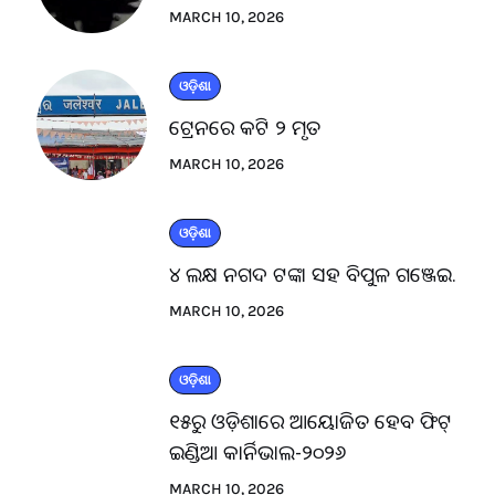
MARCH 10, 2026
ଓଡ଼ିଶା
ଟ୍ରେନରେ କଟି ୨ ମୃତ
MARCH 10, 2026
ଓଡ଼ିଶା
୪ ଲକ୍ଷ ନଗଦ ଟଙ୍କା ସହ ବିପୁଳ ଗଞ୍ଜେଇ.
MARCH 10, 2026
ଓଡ଼ିଶା
୧୫ରୁ ଓଡ଼ିଶାରେ ଆୟୋଜିତ ହେବ ଫିଟ୍
ଇଣ୍ଡିଆ କାର୍ନିଭାଲ-୨୦୨୬
MARCH 10, 2026