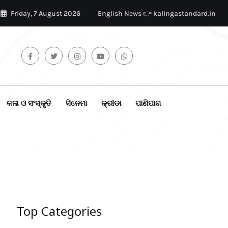
Friday, 7 August 2026
English News 👉 kalingastandard.in
କଳା ଓ ସଂସ୍କୃତି
ସିନେମା
କ୍ରୀଡା
ପାଣିପାଗ
Top Categories