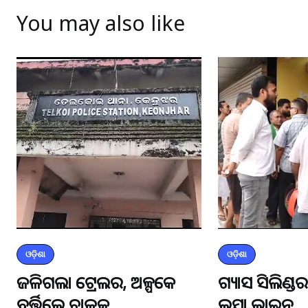
You may also like
ଓଡ଼ିଶା
ଓଡ଼ିଶା
ଜଳିଗଲା ଟ୍ରେଲର, ଅଳ୍ପକେ
ଗ୍ୟାସ ସିଲିଣ୍
ବର୍ତ୍ତିଲେ ଚାଳକ
ଲମ୍ବା ଲାଇନ୍