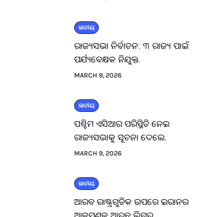
ଜାତୀୟ
ରାଜ୍ୟସଭା ନିର୍ବାଚନ: ୩ ରାଜ୍ୟ ପାଇଁ
ପର୍ଯ୍ୟବେକ୍ଷକ ନିଯୁକ୍ତ.
MARCH 9, 2026
ଜାତୀୟ
ପଶ୍ଚିମ ଏସିଆର ପରିସ୍ଥିତି ନେଇ
ରାଜ୍ୟସଭାକୁ ସୂଚନା ଦେଲେ.
MARCH 9, 2026
ଜାତୀୟ
ଆରବ ରାଷ୍ଟ୍ରଗୁଡିକ ଉପରେ ଇରାନର
ଆକ୍ରମଣକୁ ଆରବ ଲିଗ୍‌ର.