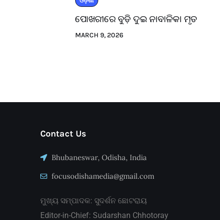
ଓଡ଼ିଶା
ପୋଖରୀରେ ବୁଡ଼ି ଦୁଇ ନାବାଳିକା ମୃତ
MARCH 9, 2026
Contact Us
Bhubaneswar, Odisha, India
focusodishamedia@gmail.com
ମୁଖ୍ୟ ସମ୍ପାଦକ: ସୁଦର୍ଶନ ଛୋଟରାୟ
Editor-in-Chief: Sudarshan Chhotoray