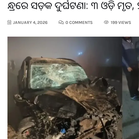
ଆନ୍ଧ୍ରରେ ସଡ଼କ ଦୁର୍ଘଟଣା: ୩ ଓଡ଼ିଆ ମୃତ
JANUARY 4, 2026
0 COMMENTS
199 VIEWS