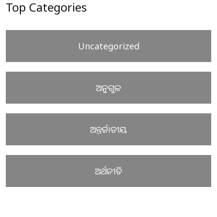
Top Categories
Uncategorized
ଅନୁଗୁଳ
ଅନ୍ତର୍ଜାତୀୟ
ଅର୍ଥନୀତି