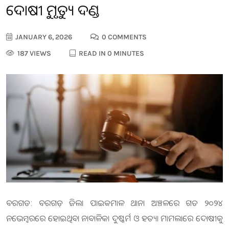
ଦୋଷୀକୁ ମୃତ୍ୟୁ ଦଣ୍ଡ
JANUARY 6, 2026
0 COMMENTS
187 VIEWS
READ IN 0 MINUTES
ବରଗଡ: ବରଗଡ଼ ଜିଲା ପାଇକମାଳ ଥାନା ଅଞ୍ଚଳରେ ଗତ ୨୦୨୪
ନଭେମ୍ବରରେ ହୋଇଥିବା ନାବାଳିକା ଦୁଷ୍କର୍ମ ଓ ହତ୍ୟା ମାମଲାରେ ଦୋଷୀକୁ