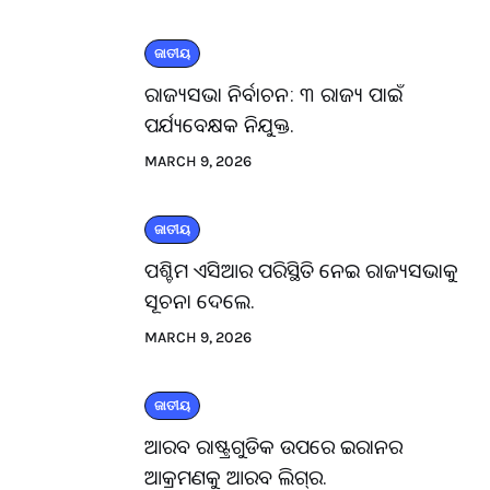
ଜାତୀୟ
ରାଜ୍ୟସଭା ନିର୍ବାଚନ: ୩ ରାଜ୍ୟ ପାଇଁ
ପର୍ଯ୍ୟବେକ୍ଷକ ନିଯୁକ୍ତ.
MARCH 9, 2026
ଜାତୀୟ
ପଶ୍ଚିମ ଏସିଆର ପରିସ୍ଥିତି ନେଇ ରାଜ୍ୟସଭାକୁ
ସୂଚନା ଦେଲେ.
MARCH 9, 2026
ଜାତୀୟ
ଆରବ ରାଷ୍ଟ୍ରଗୁଡିକ ଉପରେ ଇରାନର
ଆକ୍ରମଣକୁ ଆରବ ଲିଗ୍‌ର.