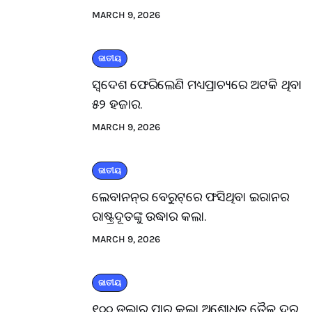
MARCH 9, 2026
ଜାତୀୟ
ସ୍ବଦେଶ ଫେରିଲେଣି ମଧ୍ୟପ୍ରାଚ୍ୟରେ ଅଟକି ଥିବା
୫୨ ହଜାର.
MARCH 9, 2026
ଜାତୀୟ
ଲେବାନନ୍‌ର ବେରୁଟ୍‌ରେ ଫସିଥିବା ଇରାନର
ରାଷ୍ଟ୍ରଦୂତଙ୍କୁ ଉଦ୍ଧାର କଲା.
MARCH 9, 2026
ଜାତୀୟ
୧୦୦ ଡଲାର ପାର୍ କଲା ଅଶୋଧିତ ତୈଳ ଦର