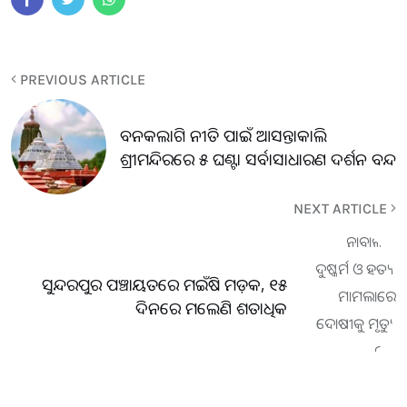
PREVIOUS ARTICLE
ବନକଲାଗି ନୀତି ପାଇଁ ଆସନ୍ତାକାଲି
ଶ୍ରୀମନ୍ଦିରରେ ୫ ଘଣ୍ଟା ସର୍ବାସାଧାରଣ ଦର୍ଶନ ବନ୍ଦ
NEXT ARTICLE
ସୁନ୍ଦରପୁର ପଞ୍ଚାୟତରେ ମଇଁଷି ମଡ଼କ, ୧୫
ଦିନରେ ମଲେଣି ଶତାଧିକ