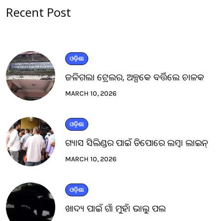
Recent Post
ଓଡ଼ିଶା
ଜଳିଗଲା ଟ୍ରେଲର, ଅଳ୍ପକେ ବର୍ତ୍ତିଲେ ଚାଳକ
MARCH 10, 2026
ଓଡ଼ିଶା
ଗ୍ୟାସ ସିଲିଣ୍ଡର ପାଇଁ ଡିପୋରେ ଲମ୍ବା ଲାଇନ୍
MARCH 10, 2026
ଓଡ଼ିଶା
ଖାଦ୍ୟ ପାଇଁ ଗାଁ ମୁହାଁ ଭାଲୁ ପଲ