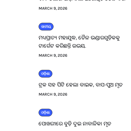
MARCH 9, 2026
ଜାତୀୟ
ମଧ୍ୟପ୍ରାଚ୍ୟ ମହାଯୁଦ୍ଧ, ତୈଳ ଭଣ୍ଡାରଗୁଡ଼ିକକୁ
ଟାର୍ଗେଟ କରିଛନ୍ତି ଉଭୟ.
MARCH 9, 2026
ଓଡ଼ିଶା
ଟ୍ରକ ସହ ପିଟି ହେଲା ବାଇକ, ବାପ-ପୁଅ ମୃତ
MARCH 9, 2026
ଓଡ଼ିଶା
ପୋଖରୀରେ ବୁଡ଼ି ଦୁଇ ନାବାଳିକା ମୃତ