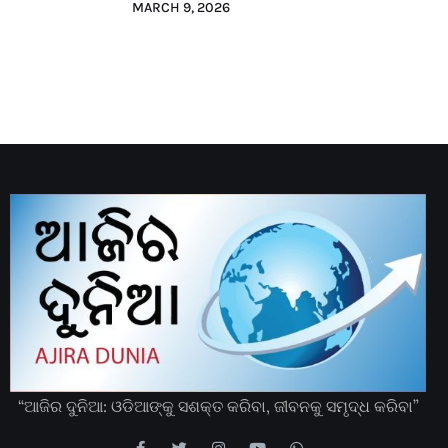
MARCH 9, 2026
“ଆଜିର ଦୁନିଆ: ଓଡିଆଙ୍କୁ ସଶକ୍ତ କରିବା, ଜୀବନକୁ ସମୃଦ୍ଧ କରିବା”