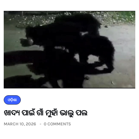
ଓଡ଼ିଶା
ଖାଦ୍ୟ ପାଇଁ ଗାଁ ମୁହାଁ ଭାଲୁ ପଲ
MARCH 10, 2026
0 COMMENTS