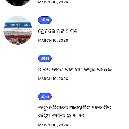
MARCH 10, 2026
ଓଡ଼ିଶା
ଟ୍ରେନରେ କଟି ୨ ମୃତ
MARCH 10, 2026
ଓଡ଼ିଶା
୪ ଲକ୍ଷ ନଗଦ ଟଙ୍କା ସହ ବିପୁଳ ଗଞ୍ଜେଇ.
MARCH 10, 2026
ଓଡ଼ିଶା
୧୫ରୁ ଓଡ଼ିଶାରେ ଆୟୋଜିତ ହେବ ଫିଟ୍
ଇଣ୍ଡିଆ କାର୍ନିଭାଲ-୨୦୨୬
MARCH 10, 2026