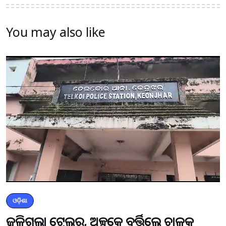
You may also like
ଓଡ଼ିଶା
ଜଳିଗଲା ଟ୍ରେଲର, ଅଳ୍ପକେ ବର୍ତ୍ତିଲେ ଚାଳକ