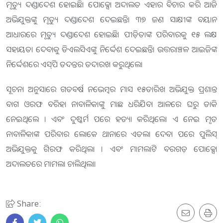
ମୃତ୍ୟୁ ଦଣ୍ଡାଦେଶ ହୋଇଛି। ପୋକ୍ସୋ ଅଦାଲତ ଏହାର ବିଚାର କରି ଆଜି
ଅଭିଯୁକ୍ତଙ୍କୁ ମୃତ୍ୟୁ ଦଣ୍ଡାଦେଶ ଦେଇଛନ୍ତି। ୩୭ ଜଣ ସାକ୍ଷୀଙ୍କ ବୟାନ
ଆଧାରରେ ମୃତ୍ୟୁ ଦଣ୍ଡାଦେଶ ହୋଇଛି। ପୀଡ଼ିତାଙ୍କ ପରିବାରକୁ ୧୫ ଲକ୍ଷ
ସହାୟତା ଦେବାକୁ ଡିଏଲସିଏଙ୍କୁ ନିର୍ଦ୍ଦେଶ ଦେଇଛନ୍ତି। ଉତ୍ତରାଞ୍ଚଳ ଆଇଜିଙ୍କ
ନିର୍ଦ୍ଦେଶରେ ଏସ୍‌ପି ତଦନ୍ତର ତଦାରଖ କରୁଥିଲେ।
ସୂଚନା ଅନୁସାରେ ଗତବର୍ଷ ନଭେମ୍ବର ମାସ ୧୫ତାରିଖ ଅଭିଯୁକ୍ତ ପ୍ରଶାନ୍ତ
ବାଗ ଓରଫ ବରିହା ନାବାଳିକାଙ୍କୁ ମାଛ ଧରିଯିବା ଆଳରେ ଘରୁ ଡାକି
ନେଇଥିଲେ । ଏବଂ ଦୁଷ୍କର୍ମ ପରେ ହତ୍ୟା କରିଥିଲେ। ଏ ନେଇ ମୃତ
ନାବାଳିକାଙ୍କ ପରିବାର ଲୋକେ ଥାନାରେ ଏତଲା ଦେବା ପରେ ପୁଲିସ୍
ଅଭିଯୁକ୍ତକୁ ଗିରଫ କରିଥିଲା । ଏବଂ ମାମଲାଟି ବରଗଡ଼ ପୋକ୍ସୋ
ଅଦାଲତରେ ମାମଲା ଚାଲିଥିଲା।
Share: