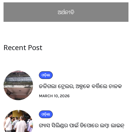
ଅର୍ଥନୀତି
Recent Post
ଓଡ଼ିଶା
ଜଳିଗଲା ଟ୍ରେଲର, ଅଳ୍ପକେ ବର୍ତ୍ତିଲେ ଚାଳକ
MARCH 10, 2026
ଓଡ଼ିଶା
ଗ୍ୟାସ ସିଲିଣ୍ଡର ପାଇଁ ଡିପୋରେ ଲମ୍ବା ଲାଇନ୍