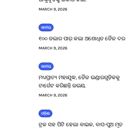
MARCH 9, 2026
ଜାତୀୟ
୧୦୦ ଡଲାର ପାର୍ କଲା ଅଶୋଧିତ ତୈଳ ଦର
MARCH 9, 2026
ଜାତୀୟ
ମଧ୍ୟପ୍ରାଚ୍ୟ ମହାଯୁଦ୍ଧ, ତୈଳ ଭଣ୍ଡାରଗୁଡ଼ିକକୁ
ଟାର୍ଗେଟ କରିଛନ୍ତି ଉଭୟ.
MARCH 9, 2026
ଓଡ଼ିଶା
ଟ୍ରକ ସହ ପିଟି ହେଲା ବାଇକ, ବାପ-ପୁଅ ମୃତ