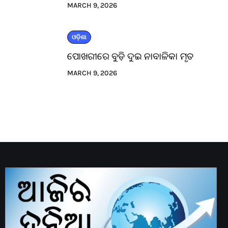
MARCH 9, 2026
ଓଡ଼ିଶା
ପୋଖରୀରେ ବୁଡ଼ି ଦୁଇ ନାବାଳିକା ମୃତ
MARCH 9, 2026