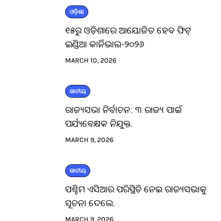
ଓଡ଼ିଶା
୧୫ରୁ ଓଡ଼ିଶାରେ ଆୟୋଜିତ ହେବ ଫିଟ୍
ଇଣ୍ଡିଆ କାର୍ନିଭାଲ-୨୦୨୬
MARCH 10, 2026
ଜାତୀୟ
ରାଜ୍ୟସଭା ନିର୍ବାଚନ: ୩ ରାଜ୍ୟ ପାଇଁ
ପର୍ଯ୍ୟବେକ୍ଷକ ନିଯୁକ୍ତ.
MARCH 9, 2026
ଜାତୀୟ
ପଶ୍ଚିମ ଏସିଆର ପରିସ୍ଥିତି ନେଇ ରାଜ୍ୟସଭାକୁ
ସୂଚନା ଦେଲେ.
MARCH 9, 2026