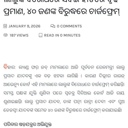
ପ୍ରମାଣ, ୪୦ ଜଣଙ୍କ ବିରୁଦ୍ଧରେ ଚାର୍ଜଫ୍ରେମ୍
JANUARY 9, 2026
0 COMMENTS
187 VIEWS
READ IN 0 MINUTES
ବି
ହାର: ଲ୍ୟାଣ୍ଡ ଫର୍ ଜବ୍ ମାମଲାରେ ଆଜି ପୂର୍ବତନ ରେଳମନ୍ତ୍ରୀ ଲାଲୁ
ପ୍ରସାଦ ଯାଦବଙ୍କୁ ଏକ ବଡ଼ ଝଟକା ଲାଗିଛି । କାରଣ ଦିଲ୍ଲୀର ରାଉଜ୍
ଆଭେନ୍ୟୁ କୋର୍ଟ ଏହି ମାମଲାରେ ଲାଲୁଙ୍କ ବିରୋଧରେ ଚାର୍ଜଫ୍ରେମ୍ କରିଛନ୍ତି।
ସମସ୍ତ ପକ୍ଷଙ୍କ ଯୁକ୍ତି ଶୁଣିବା ପରେ ସ୍ୱତନ୍ତ୍ର ସିବିଆଇ କୋର୍ଟ ଆଜି ରାୟ
ଶୁଣାଇଛନ୍ତି। ଲାଲୁ ପ୍ରସାଦ ଯାଦବ, ତାଙ୍କ ପତ୍ନୀ ରାବ୍ରୀ ଦେବୀ ଏବଂ ପୁଅ
ତେଜସ୍ୱୀ ଯାଦବଙ୍କ ସମେତ ୪୦ ଜଣଙ୍କ ବିରୁଦ୍ଧରେ ଚାର୍ଜଫ୍ରେମ୍ କରାଯାଇଛି।
ପରିବାର ଷଡ଼ଯନ୍ତ୍ରର ଅଭିଯୁକ୍ତ