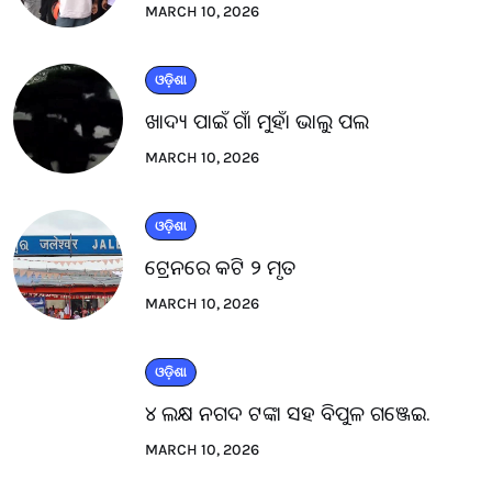
MARCH 10, 2026
ଓଡ଼ିଶା
ଖାଦ୍ୟ ପାଇଁ ଗାଁ ମୁହାଁ ଭାଲୁ ପଲ
MARCH 10, 2026
ଓଡ଼ିଶା
ଟ୍ରେନରେ କଟି ୨ ମୃତ
MARCH 10, 2026
ଓଡ଼ିଶା
୪ ଲକ୍ଷ ନଗଦ ଟଙ୍କା ସହ ବିପୁଳ ଗଞ୍ଜେଇ.
MARCH 10, 2026