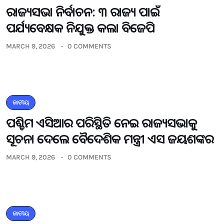
ରାଜ୍ୟସଭା ନିର୍ବାଚନ: ୩ ରାଜ୍ୟ ପାଇଁ
ପର୍ଯ୍ୟବେକ୍ଷକ ନିଯୁକ୍ତ କଲା ବିଜେପି
MARCH 9, 2026
0 COMMENTS
ଜାତୀୟ
ପଶ୍ଚିମ ଏସିଆର ପରିସ୍ଥିତି ନେଇ ରାଜ୍ୟସଭାକୁ
ସୂଚନା ଦେଲେ ବୈଦେଶିକ ମନ୍ତ୍ରୀ ଏସ ଜୟଶଙ୍କର
MARCH 9, 2026
0 COMMENTS
ଜାତୀୟ