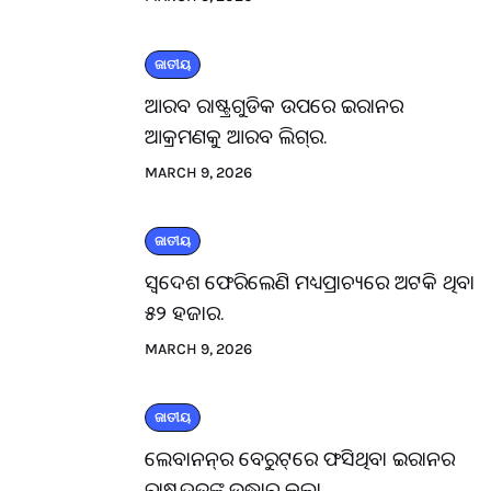
ଜାତୀୟ
ଆରବ ରାଷ୍ଟ୍ରଗୁଡିକ ଉପରେ ଇରାନର
ଆକ୍ରମଣକୁ ଆରବ ଲିଗ୍‌ର.
MARCH 9, 2026
ଜାତୀୟ
ସ୍ବଦେଶ ଫେରିଲେଣି ମଧ୍ୟପ୍ରାଚ୍ୟରେ ଅଟକି ଥିବା
୫୨ ହଜାର.
MARCH 9, 2026
ଜାତୀୟ
ଲେବାନନ୍‌ର ବେରୁଟ୍‌ରେ ଫସିଥିବା ଇରାନର
ରାଷ୍ଟ୍ରଦୂତଙ୍କୁ ଉଦ୍ଧାର କଲା.