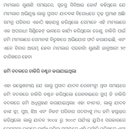
ମାମଲାର ଶୁଣାଣି ସମୟରେ, ସ୍ୱତନ୍ତ୍ର ସିବିଆଇ କୋର୍ଟ କହିଥିଲେ ଯେ
ମାମଲାର ଅଭିଯୁକ୍ତ ଲାଲୁ ପ୍ରସାଦ ଯାଦବଙ୍କ ବିରୋଧରେ ଦୃଢ଼ ପ୍ରମାଣ ଅଛି।
ସମଗ୍ର ପରିବାର ଏକାଠି ଷଡ଼ଯନ୍ତ୍ର କରିଥିଲେ। ସେମାନେ ଏହି ମାମଲାରେ
ଏକ ଅପରାଧୀ ସିଣ୍ଡିକେଟ୍ ଭାବରେ କାର୍ଯ୍ୟ କରିଥିଲେ। ତେଣୁ, ଚାକିରି ପାଇଁ
ଜମି ମାମଲାରେ ସେମାନଙ୍କ ବିରୁଦ୍ଧରେ ଅଭିଯୋଗ ଫର୍ଦ କରାଯାଇଛି, ଏବଂ
ଏବେ ବିଚାର ଆରମ୍ଭ ହେବ। ମାମଲାର ପରବର୍ତ୍ତୀ ଶୁଣାଣି ଜାନୁଆରୀ ୨୯
ତାରିଖରେ ହେବ।
ଜମି ବଦଳରେ ଚାକିରି ବଣ୍ଟନ କରାଯାଇଥିଲା
ଏହା ଉଲ୍ଲେଖନୀୟ ଯେ ଲାଲୁ ପ୍ରସାଦ ଯାଦବ ରେଳମନ୍ତ୍ରୀ ଥିବା ସମୟରେ
ଜମି ବଦଳରେ ଚାକିରି ବଣ୍ଟନ କରିଥିଲେ। ରେଳବାଇରେ ଗ୍ରୁପ୍ ଡି ଚାକିରି
ବଦଳରେ ଜମି ଅଧିଗ୍ରହଣ କରାଯାଇଥିଲା। ଏହା ବ୍ୟତୀତ, ଲାଲୁ ଯାଦବ
ତାଙ୍କ ସ୍ତ୍ରୀ, ପୁଅ, ଝିଅ ଏବଂ ନିକଟ ପରିବାର ସଦସ୍ୟଙ୍କୁ ମଧ୍ୟ ଜମି ହସ୍ତାନ୍ତର
କରିଥିଲେ। ଲାଲୁ ଯାଦବ ୨୦୦୪ ରୁ ୨୦୦୯ ପର୍ଯ୍ୟନ୍ତ ୟୁପିଏ ସରକାରରେ
ରେଳମନ୍ତ୍ରୀ ଭାବରେ କାର୍ଯ୍ୟ କରିବା ସମୟରେ ଏହି ଦୁର୍ନୀତି କରିଥିଲେ ଏବଂ