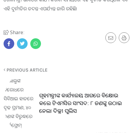
ଏହି ଦୁର୍ନୀତିର ତଦନ୍ତ ଏପର୍ଯ୍ୟନ୍ତ ଜାରି ରହିଛି।
Share:
PREVIOUS ARTICLE
ଗୃହମନ୍ତ୍ରୀଙ୍କ କାର୍ଯ୍ୟାଳୟ ଆଗରେ ବିକ୍ଷୋଭ
କଲେ ଟିଏମସିର ସାଂସଦ: ୮ ଜଣଙ୍କୁ ଉଠାଇ
ନେଲା ଦିଲ୍ଲୀ ପୁଲିସ