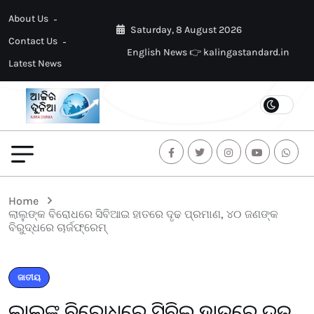
About Us
Saturday, 8 August 2026
Contact Us
English News 👉 kalingastandard.in
Latest News
Home
ଲାଲୁଙ୍କ ବିରୋଧରେ ସିବିଆଇ ହାତରେ ଦୃଢ ପ୍ରମାଣ, ୪୦ ଜଣଙ୍କ
ବିରୁଦ୍ଧରେ ଚାର୍ଜଫ୍ରେମ୍
ଜାତୀୟ
ଲାଲୁଙ୍କ ବିରୋଧରେ ସିବିଆଇ ହାତରେ ଦୃଢ