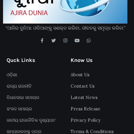
“ଆଜିର ଦୁନିଆ: ଓଡିଆଙ୍କୁ ସଶକ୍ତ କରିବା, ଜୀବନକୁ ସମୃଦ୍ଧ କରିବା”
Quck Links
Know Us
ଓଡ଼ିଶା
About Us
ରାଜ୍ୟ ରାଜନୀତି
Contact Us
ବିଧାନସଭା ସମାଚାର
Latest News
ସଂସଦ ସମାଚାର
Press Release
ଜାତୀୟ ରାଜନୈତିକ ଦୃଶ୍ୟପଟ
Privacy Policy
ସମ୍ପାଦକଙ୍କୁ ପତ୍ର
Terms & Conditions