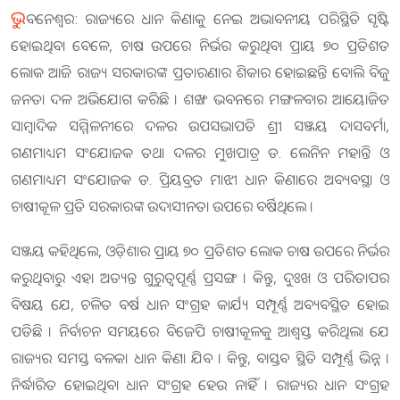
ଭୁ
ବନେଶ୍ୱର: ରାଜ୍ୟରେ ଧାନ କିଣାକୁ ନେଇ ଅଭାବନୀୟ ପରିସ୍ଥିତି ସୃଷ୍ଟି
ହୋଇଥିବା ବେଳେ, ଚାଷ ଉପରେ ନିର୍ଭର କରୁଥିବା ପ୍ରାୟ ୭୦ ପ୍ରତିଶତ
ଲୋକ ଆଜି ରାଜ୍ୟ ସରକାରଙ୍କ ପ୍ରତାରଣାର ଶିକାର ହୋଇଛନ୍ତି ବୋଲି ବିଜୁ
ଜନତା ଦଳ ଅଭିଯୋଗ କରିଛି । ଶଙ୍ଖ ଭବନରେ ମଙ୍ଗଳବାର ଆୟୋଜିତ
ସାମ୍ୱାଦିକ ସମ୍ମିଳନୀରେ ଦଳର ଉପସଭାପତି ଶ୍ରୀ ସଞ୍ଜୟ ଦାସବର୍ମା,
ଗଣମାଧ୍ୟମ ସଂଯୋଜକ ତଥା ଦଳର ମୁଖପାତ୍ର ଡ. ଲେନିନ ମହାନ୍ତି ଓ
ଗଣମାଧ୍ୟମ ସଂଯୋଜକ ଡ. ପ୍ରିୟବ୍ରତ ମାଝୀ ଧାନ କିଣାରେ ଅବ୍ୟବସ୍ଥା ଓ
ଚାଷୀକୂଳ ପ୍ରତି ସରକାରଙ୍କ ଉଦାସୀନତା ଉପରେ ବର୍ଷିଥିଲେ ।
ସଞ୍ଜୟ କହିଥିଲେ, ଓଡ଼ିଶାର ପ୍ରାୟ ୭୦ ପ୍ରତିଶତ ଲୋକ ଚାଷ ଉପରେ ନିର୍ଭର
କରୁଥିବାରୁ ଏହା ଅତ୍ୟନ୍ତ ଗୁରୁତ୍ୱପୂର୍ଣ୍ଣ ପ୍ରସଙ୍ଗ । କିନ୍ତୁ, ଦୁଃଖ ଓ ପରିତାପର
ବିଷୟ ଯେ, ଚଳିତ ବର୍ଷ ଧାନ ସଂଗ୍ରହ କାର୍ଯ୍ୟ ସମ୍ପୂର୍ଣ୍ଣ ଅବ୍ୟବସ୍ଥିତ ହୋଇ
ପଡିଛି । ନିର୍ବାଚନ ସମୟରେ ବିଜେପି ଚାଷୀକୂଳକୁ ଆଶ୍ୱସ୍ତ କରିଥିଲା ଯେ
ରାଜ୍ୟର ସମସ୍ତ ବଳକା ଧାନ କିଣା ଯିବ । କିନ୍ତୁ, ବାସ୍ତବ ସ୍ଥିତି ସମ୍ପୂର୍ଣ୍ଣ ଭିନ୍ନ ।
ନିର୍ଦ୍ଧାରିତ ହୋଇଥିବା ଧାନ ସଂଗ୍ରହ ହେଉ ନାହିଁ । ରାଜ୍ୟର ଧାନ ସଂଗ୍ରହ