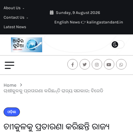
About Us
Sunday, 9 August 2026
Contact Us
English News 👉 kalingastandard.in
Latest News
Home
ଚାଷୀକୁଳକୁ ପ୍ରତାରଣା କରିଛନ୍ତି ରାଜ୍ୟ ସରକାର: ବିଜେଡି
ଓଡ଼ିଶା
ଚାଷୀକୁଳକୁ ପ୍ରତାରଣା କରିଛନ୍ତି ରାଜ୍ୟ