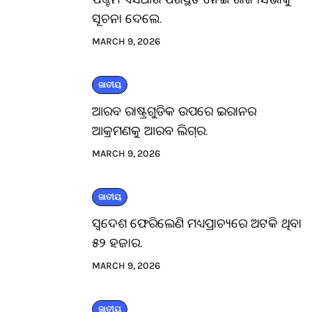
ସୂଚନା ଦେଲେ.
MARCH 9, 2026
ଜାତୀୟ
ଆରବ ରାଷ୍ଟ୍ରଗୁଡିକ ଉପରେ ଇରାନର
ଆକ୍ରମଣକୁ ଆରବ ଲିଗ୍‌ର.
MARCH 9, 2026
ଜାତୀୟ
ସ୍ବଦେଶ ଫେରିଲେଣି ମଧ୍ୟପ୍ରାଚ୍ୟରେ ଅଟକି ଥିବା
୫୨ ହଜାର.
MARCH 9, 2026
ଜାତୀୟ