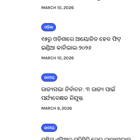
MARCH 10, 2026
ଓଡ଼ିଶା
୧୫ରୁ ଓଡ଼ିଶାରେ ଆୟୋଜିତ ହେବ ଫିଟ୍
ଇଣ୍ଡିଆ କାର୍ନିଭାଲ-୨୦୨୬
MARCH 10, 2026
ଜାତୀୟ
ରାଜ୍ୟସଭା ନିର୍ବାଚନ: ୩ ରାଜ୍ୟ ପାଇଁ
ପର୍ଯ୍ୟବେକ୍ଷକ ନିଯୁକ୍ତ.
MARCH 9, 2026
ଜାତୀୟ
ପଶ୍ଚିମ ଏସିଆର ପରିସ୍ଥିତି ନେଇ ରାଜ୍ୟସଭାକୁ