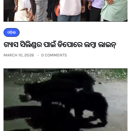
ଓଡ଼ିଶା
ଗ୍ୟାସ ସିଲିଣ୍ଡର ପାଇଁ ଡିପୋରେ ଲମ୍ବା ଲାଇନ୍
MARCH 10, 2026
0 COMMENTS