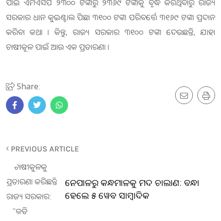
ପାଇଁ ଏମଏସପି ୨୩୦୦ ଟଙ୍କାରୁ ୨୩୬୯ ଟଙ୍କାକୁ ବୃଦ୍ଧି କରିଥିବାରୁ ରାଜ୍ୟ
ସରକାର ଧାନ କୁଇଣ୍ଟାଲ ପିଛା ୩୧୦୦ ଟଙ୍କା ପରିବର୍ତ୍ତେ ୩୧୬୯ ଟଙ୍କା ପ୍ରଦାନ
କରିବା କଥା । କିନ୍ତୁ, ରାଜ୍ୟ ସରକାର ୩୧୦୦ ଟଙ୍କା ଦେଉଛନ୍ତି, ଯାହା
ଚାଷୀକୂଳ ପାଇଁ ଆଉ ଏକ ପ୍ରତାରଣା ।
Share:
PREVIOUS ARTICLE
ନେପାଳରୁ କନ୍ଧମାଳକୁ ମଦ ଚାଲାଣ: ବନ୍ଧା
ହେଲେ ୫ ୱେବ ସାମ୍ବାଦିକ