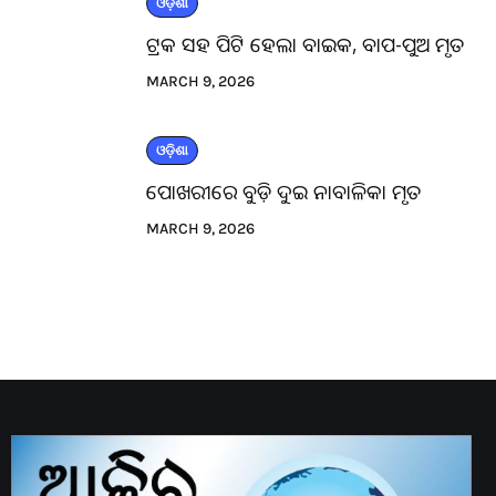
ଓଡ଼ିଶା
ଟ୍ରକ ସହ ପିଟି ହେଲା ବାଇକ, ବାପ-ପୁଅ ମୃତ
MARCH 9, 2026
ଓଡ଼ିଶା
ପୋଖରୀରେ ବୁଡ଼ି ଦୁଇ ନାବାଳିକା ମୃତ
MARCH 9, 2026