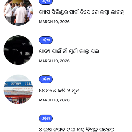
ଓଡ଼ିଶା
ଗ୍ୟାସ ସିଲିଣ୍ଡର ପାଇଁ ଡିପୋରେ ଲମ୍ବା ଲାଇନ୍
MARCH 10, 2026
ଓଡ଼ିଶା
ଖାଦ୍ୟ ପାଇଁ ଗାଁ ମୁହାଁ ଭାଲୁ ପଲ
MARCH 10, 2026
ଓଡ଼ିଶା
ଟ୍ରେନରେ କଟି ୨ ମୃତ
MARCH 10, 2026
ଓଡ଼ିଶା
୪ ଲକ୍ଷ ନଗଦ ଟଙ୍କା ସହ ବିପୁଳ ଗଞ୍ଜେଇ.