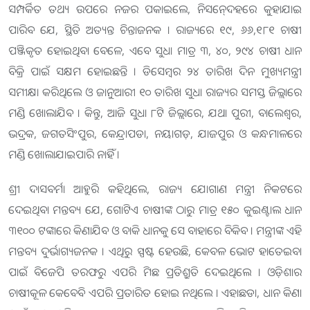
ସମ୍ପର୍କିତ ତଥ୍ୟ ଉପରେ ନଜର ପକାଇଲେ, ନିସନେ୍ଦହରେ କୁହାଯାଇ
ପାରିବ ଯେ, ସ୍ଥିତି ଅତ୍ୟନ୍ତ ଚିନ୍ତାଜନକ । ରାଜ୍ୟରେ ୧୯, ୬୬,୧୮୧ ଚାଷୀ
ପଞ୍ଜିକୃତ ହୋଇଥିବା ବେଳେ, ଏବେ ସୁଧା ମାତ୍ର ୩, ୪୦, ୨୯୪ ଚାଷୀ ଧାନ
ବିକ୍ରି ପାଇଁ ସକ୍ଷମ ହୋଇଛନ୍ତି । ଡିସେମ୍ୱର ୨୪ ତାରିଖ ଦିନ ମୁଖ୍ୟମନ୍ତ୍ରୀ
ସମୀକ୍ଷା କରିଥିଲେ ଓ ଜାନୁଆରୀ ୧୦ ତାରିଖ ସୁଧା ରାଜ୍ୟର ସମସ୍ତ ଜିଲ୍ଲାରେ
ମଣ୍ଡି ଖୋଲାଯିବ । କିନ୍ତୁ, ଆଜି ସୁଧା ୮ଟି ଜିଲ୍ଲାରେ, ଯଥା ପୁରୀ, ବାଲେଶ୍ୱର,
ଭଦ୍ରକ, ଜଗତସିଂପୁର, କେନ୍ଦ୍ରାପଡା, ନୟାଗଡ଼, ଯାଜପୁର ଓ କନ୍ଧମାଳରେ
ମଣ୍ଡି ଖୋଲାଯାଇପାରି ନାହିଁ ।
ଶ୍ରୀ ଦାସବର୍ମା ଆହୁରି କହିଥିଲେ, ରାଜ୍ୟ ଯୋଗାଣ ମନ୍ତ୍ରୀ ନିକଟରେ
ଦେଇଥିବା ମନ୍ତବ୍ୟ ଯେ, ଗୋଟିଏ ଚାଷୀଙ୍କ ଠାରୁ ମାତ୍ର ୧୫୦ କୁଇଣ୍ଟାଲ ଧାନ
୩୧୦୦ ଟଙ୍କାରେ କିଣାଯିବ ଓ ବାକି ଧାନକୁ ସେ ବାହାରେ ବିକିବ । ମନ୍ତ୍ରୀଙ୍କ ଏହି
ମନ୍ତବ୍ୟ ଦୁର୍ଭାଗ୍ୟଜନକ । ଏଥିରୁ ସ୍ପଷ୍ଟ ହେଉଛି, କେବଳ ଭୋଟ ହାତେଇବା
ପାଇଁ ବିଜେପି ତରଫରୁ ଏପରି ମିଛ ପ୍ରତିଶ୍ରୁତି ଦେଇଥିଲେ । ଓଡ଼ିଶାର
ଚାଷୀକୂଳ କେବେବି ଏପରି ପ୍ରତାରିତ ହୋଇ ନଥିଲେ । ଏହାଛଡା, ଧାନ କିଣା