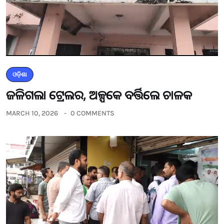
ଓଡ଼ିଶା
ଜଳିଗଲା ଟ୍ରେଲର, ଅଳ୍ପକେ ବର୍ତ୍ତିଲେ ଚାଳକ
MARCH 10, 2026
0 COMMENTS