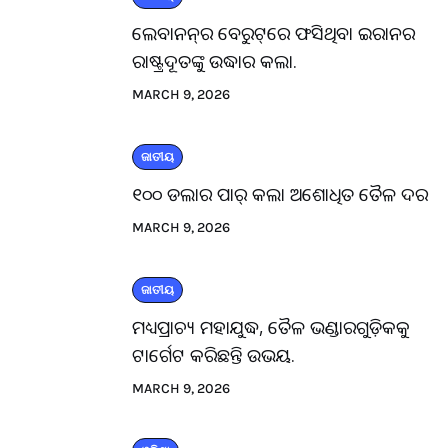
ଲେବାନନ୍‌ର ବେରୁଟ୍‌ରେ ଫସିଥିବା ଇରାନର
ରାଷ୍ଟ୍ରଦୂତଙ୍କୁ ଉଦ୍ଧାର କଲା.
MARCH 9, 2026
ଜାତୀୟ
୧୦୦ ଡଲାର ପାର୍ କଲା ଅଶୋଧିତ ତୈଳ ଦର
MARCH 9, 2026
ଜାତୀୟ
ମଧ୍ୟପ୍ରାଚ୍ୟ ମହାଯୁଦ୍ଧ, ତୈଳ ଭଣ୍ଡାରଗୁଡ଼ିକକୁ
ଟାର୍ଗେଟ କରିଛନ୍ତି ଉଭୟ.
MARCH 9, 2026