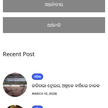
ଅନ୍ତର୍ଜାତୀୟ
ଅର୍ଥନୀତି
Recent Post
ଓଡ଼ିଶା
ଜଳିଗଲା ଟ୍ରେଲର, ଅଳ୍ପକେ ବର୍ତ୍ତିଲେ ଚାଳକ
MARCH 10, 2026