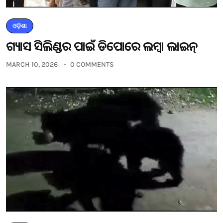
ଓଡ଼ିଶା
ଗ୍ୟାସ ସିଲିଣ୍ଡର ପାଇଁ ଡିପୋରେ ଲମ୍ବା ଲାଇନ୍
MARCH 10, 2026
0 COMMENTS