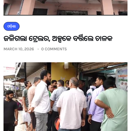
ଓଡ଼ିଶା
ଜଳିଗଲା ଟ୍ରେଲର, ଅଳ୍ପକେ ବର୍ତ୍ତିଲେ ଚାଳକ
MARCH 10, 2026
0 COMMENTS