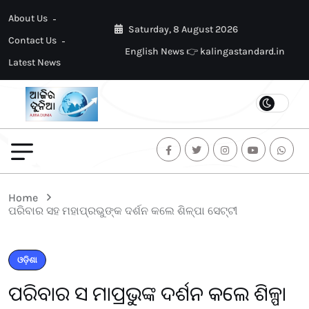
About Us
Saturday, 8 August 2026
Contact Us
English News 👉 kalingastandard.in
Latest News
Home
ପରିବାର ସହ ମହାପ୍ରଭୁଙ୍କ ଦର୍ଶନ କଲେ ଶିଳ୍ପା ସେଟ୍ଟୀ
ଓଡ଼ିଶା
ପରିବାର ସହ ମହାପ୍ରଭୁଙ୍କ ଦର୍ଶନ କଲେ ଶିଳ୍ପା