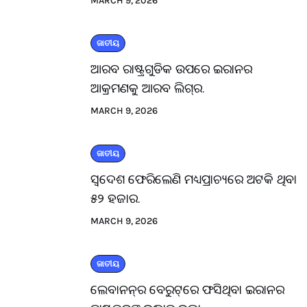
MARCH 9, 2026
ଜାତୀୟ
ଆରବ ରାଷ୍ଟ୍ରଗୁଡିକ ଉପରେ ଇରାନର
ଆକ୍ରମଣକୁ ଆରବ ଲିଗ୍‌ର.
MARCH 9, 2026
ଜାତୀୟ
ସ୍ବଦେଶ ଫେରିଲେଣି ମଧ୍ୟପ୍ରାଚ୍ୟରେ ଅଟକି ଥିବା
୫୨ ହଜାର.
MARCH 9, 2026
ଜାତୀୟ
ଲେବାନନ୍‌ର ବେରୁଟ୍‌ରେ ଫସିଥିବା ଇରାନର