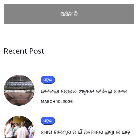
ଅର୍ଥନୀତି
Recent Post
ଓଡ଼ିଶା
ଜଳିଗଲା ଟ୍ରେଲର, ଅଳ୍ପକେ ବର୍ତ୍ତିଲେ ଚାଳକ
MARCH 10, 2026
ଓଡ଼ିଶା
ଗ୍ୟାସ ସିଲିଣ୍ଡର ପାଇଁ ଡିପୋରେ ଲମ୍ବା ଲାଇନ୍