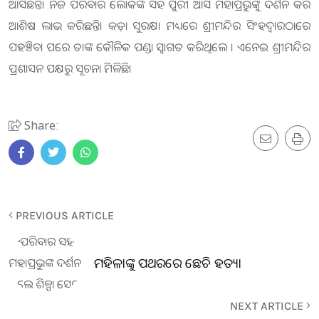
ଆସିଛନ୍ତି। ନିଜ ପରିବାର ଲୋକଙ୍କ ସହ ପୁରୀ ଆସି ମହାପ୍ରଭୁଙ୍କୁ ଦର୍ଶନ କରି
ଆଶିଷ ଲାଭ କରିଛନ୍ତି। କଡ଼ା ସୁରକ୍ଷା ମଧ୍ୟରେ ଶ୍ରୀମନ୍ଦିର ସିଂହଦ୍ବାରଠାରେ
ପହଞ୍ଚିବା ପରେ ତାଙ୍କ କୌଳିକ ପଣ୍ଡା ସ୍ବାଗତ କରିଥିଲେ । ଏନେଇ ଶ୍ରୀମନ୍ଦିର
ପ୍ରଶାସନ ପକ୍ଷରୁ ସୂଚନା ମିଳିଛି।
Share:
PREVIOUS ARTICLE
ମହିଳାଙ୍କୁ ପଥରରେ ଛେଚି ହତ୍ୟା
NEXT ARTICLE