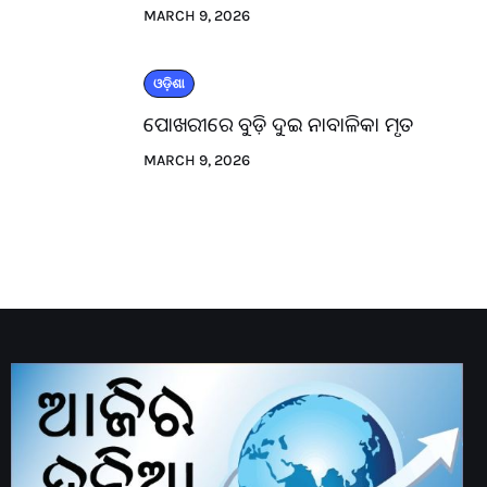
MARCH 9, 2026
ଓଡ଼ିଶା
ପୋଖରୀରେ ବୁଡ଼ି ଦୁଇ ନାବାଳିକା ମୃତ
MARCH 9, 2026