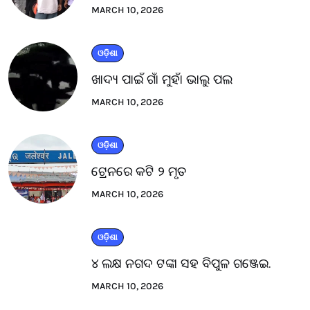
MARCH 10, 2026
ଓଡ଼ିଶା
ଖାଦ୍ୟ ପାଇଁ ଗାଁ ମୁହାଁ ଭାଲୁ ପଲ
MARCH 10, 2026
ଓଡ଼ିଶା
ଟ୍ରେନରେ କଟି ୨ ମୃତ
MARCH 10, 2026
ଓଡ଼ିଶା
୪ ଲକ୍ଷ ନଗଦ ଟଙ୍କା ସହ ବିପୁଳ ଗଞ୍ଜେଇ.
MARCH 10, 2026