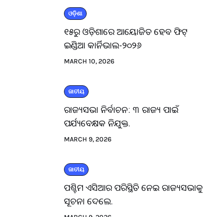
ଓଡ଼ିଶା
୧୫ରୁ ଓଡ଼ିଶାରେ ଆୟୋଜିତ ହେବ ଫିଟ୍
ଇଣ୍ଡିଆ କାର୍ନିଭାଲ-୨୦୨୬
MARCH 10, 2026
ଜାତୀୟ
ରାଜ୍ୟସଭା ନିର୍ବାଚନ: ୩ ରାଜ୍ୟ ପାଇଁ
ପର୍ଯ୍ୟବେକ୍ଷକ ନିଯୁକ୍ତ.
MARCH 9, 2026
ଜାତୀୟ
ପଶ୍ଚିମ ଏସିଆର ପରିସ୍ଥିତି ନେଇ ରାଜ୍ୟସଭାକୁ
ସୂଚନା ଦେଲେ.