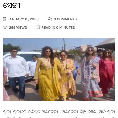
ସେଟ୍ଟୀ
JANUARY 15, 2026
0 COMMENTS
269 VIEWS
READ IN 0 MINUTES
ପୁରୀ: ପୁରୀରେ ବଲିଉଡ୍ ଅଭିନେତ୍ରୀ । ଅଭିନେତ୍ରୀ ଶିଳ୍ପା ସେଟ୍ଟୀ ଆଜି ପୁରୀ