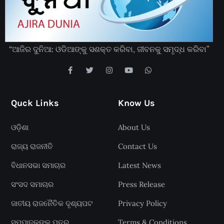
“ଆଜିର ଦୁନିଆ: ଓଡିଆଙ୍କୁ ସଶକ୍ତ କରିବା, ଜୀବନକୁ ସମୃଦ୍ଧ କରିବା”
Quck Links
Know Us
ଓଡ଼ିଶା
About Us
ରାଜ୍ୟ ରାଜନୀତି
Contact Us
ବିଧାନସଭା ସମାଚାର
Latest News
ସଂସଦ ସମାଚାର
Press Release
ଜାତୀୟ ରାଜନୈତିକ ଦୃଶ୍ୟପଟ
Privacy Policy
ସମ୍ପାଦକଙ୍କୁ ପତ୍ର
Terms & Conditions