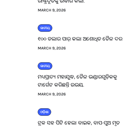
ରାଷ୍ଟ୍ରଦୂତଙ୍କୁ ଉଦ୍ଧାର କଲା.
MARCH 9, 2026
ଜାତୀୟ
୧୦୦ ଡଲାର ପାର୍ କଲା ଅଶୋଧିତ ତୈଳ ଦର
MARCH 9, 2026
ଜାତୀୟ
ମଧ୍ୟପ୍ରାଚ୍ୟ ମହାଯୁଦ୍ଧ, ତୈଳ ଭଣ୍ଡାରଗୁଡ଼ିକକୁ
ଟାର୍ଗେଟ କରିଛନ୍ତି ଉଭୟ.
MARCH 9, 2026
ଓଡ଼ିଶା
ଟ୍ରକ ସହ ପିଟି ହେଲା ବାଇକ, ବାପ-ପୁଅ ମୃତ