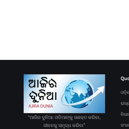
Quc
ଓଡ଼ି
ରାଜ୍
ବିଧ
“ଆଜିର ଦୁନିଆ: ଓଡିଆଙ୍କୁ ସଶକ୍ତ କରିବା,
ଜୀବନକୁ ସମୃଦ୍ଧ କରିବା”
ସଂସ