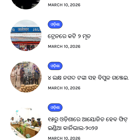
MARCH 10, 2026
ଓଡ଼ିଶା
ଟ୍ରେନରେ କଟି ୨ ମୃତ
MARCH 10, 2026
ଓଡ଼ିଶା
୪ ଲକ୍ଷ ନଗଦ ଟଙ୍କା ସହ ବିପୁଳ ଗଞ୍ଜେଇ.
MARCH 10, 2026
ଓଡ଼ିଶା
୧୫ରୁ ଓଡ଼ିଶାରେ ଆୟୋଜିତ ହେବ ଫିଟ୍
ଇଣ୍ଡିଆ କାର୍ନିଭାଲ-୨୦୨୬
MARCH 10, 2026