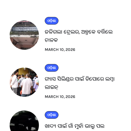
ଓଡ଼ିଶା
ଜଳିଗଲା ଟ୍ରେଲର, ଅଳ୍ପକେ ବର୍ତ୍ତିଲେ
ଚାଳକ
MARCH 10, 2026
ଓଡ଼ିଶା
ଗ୍ୟାସ ସିଲିଣ୍ଡର ପାଇଁ ଡିପୋରେ ଲମ୍ବା
ଲାଇନ୍
MARCH 10, 2026
ଓଡ଼ିଶା
ଖାଦ୍ୟ ପାଇଁ ଗାଁ ମୁହାଁ ଭାଲୁ ପଲ