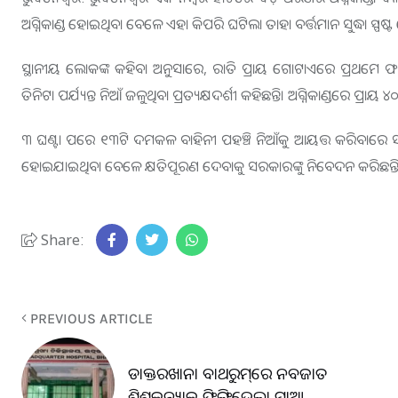
ଅଗ୍ନିକାଣ୍ଡ ହୋଇଥିବା ବେଳେ ଏହା କିପରି ଘଟିଲା ତାହା ବର୍ତ୍ତମାନ ସୁଦ୍ଧା ସ୍ପଷ୍
ସ୍ଥାନୀୟ ଲୋକଙ୍କ କହିବା ଅନୁସାରେ, ରାତି ପ୍ରାୟ ଗୋଟାଏରେ ପ୍ରଥମେ ଫ
ତିନିଟା ପର୍ଯ୍ୟନ୍ତ ନିଆଁ ଜଳୁଥିବା ପ୍ରତ୍ୟକ୍ଷଦର୍ଶୀ କହିଛନ୍ତି। ଅଗ୍ନିକାଣ୍ଡରେ 
୩ ଘଣ୍ଟା ପରେ ୧୩ଟି ଦମକଳ ବାହିନୀ ପହଞ୍ଚି ନିଆଁକୁ ଆୟତ୍ତ କରିବା
ହୋଇଯାଇଥିବା ବେଳେ କ୍ଷତିପୂରଣ ଦେବାକୁ ସରକାରଙ୍କୁ ନିବେଦନ କରିଛନ୍ତ
Share:
PREVIOUS ARTICLE
ଡାକ୍ତରଖାନା ବାଥରୁମ୍‌ରେ ନବଜାତ
ଶିଶୁକନ୍ୟାକୁ ଫିଙ୍ଗିଦେଲା ମାଆ