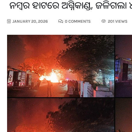
୧ ନମ୍ବର ହାଟରେ ଅଗ୍ନିକାଣ୍ଡ, ଜଳିଗ
JANUARY 20, 2026
0 COMMENTS
201 VIEWS