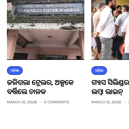
ଓଡ଼ିଶା
ଓଡ଼ିଶା
ଜଳିଗଲା ଟ୍ରେଲର, ଅଳ୍ପକେ
ଗ୍ୟାସ ସିଲିଣ୍
ବର୍ତ୍ତିଲେ ଚାଳକ
ଲମ୍ବା ଲାଇନ୍
MARCH 10, 2026
0 COMMENTS
MARCH 10, 2026