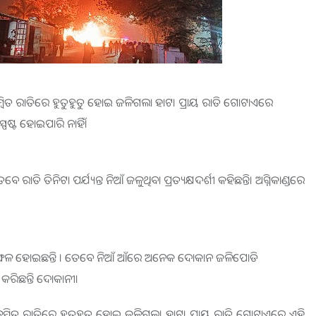
୍ବିତ
ରାତିରେ
ହୁତୁହୁତୁ
ହୋଇ ଜଳି
ଗ
ଲା ହାଟ। ପ୍ରାୟ ରାତି
ଗୋଟାଏରେ
୍ପଷ୍ଟ ହୋଇପାରି ନାହିଁ।
ି ତିନିଟା ପର୍ଯ୍ୟନ୍ତ ନିଆଁ ଜଳୁଥିବା ପ୍ରତ୍ୟକ୍ଷଦର୍ଶୀ କହିଛନ୍ତି। ଅଗ୍ନିକାଣ୍ଡରେ
ଫଳ ହୋଇଛନ୍ତି । ତେବେ ନିଆଁ
ଆଁରେ
ଅନେକ ଦୋକାନ
ଜଳିପୋଡି
ରିଛନ୍ତି ଦୋକାନୀ।
ଳମ୍ବିତ ରାତିରେ ହୁତୁହୁତୁ ହୋଇ ଜଳିଗଲା ହାଟ। ପ୍ରାୟ ରାତି ଗୋଟାଏରେ ଏହି