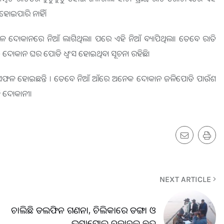
ଟ ହୋଇପାରି ନାହିଁ।
ଳ ଦୋକାନରେ ନିଆଁ ଲାଗିଥିଲା। ପରେ ଏହି ନିଆଁ ବ୍ୟାପିଥିଲା। ତେବେ ରାତି
ପ୍ରାୟ ୪୦ ଦୋକାନ ଘର ପୋଡି ଧ୍ବଂସ ହୋଇଥିବା ସୂଚନା ରହିଛି।
ରେ ସଫଳ ହୋଇଛନ୍ତି । ତେବେ ନିଆଁ ଆଁରେ ଅନେକ ଦୋକାନ ଜଳିପୋଡି ପାଉଁଶ
ି ଦୋକାନୀ।
NEXT ARTICLE
ଚାଲିଛି ଡଲଫିନ ଗଣନା, ଚିଲିକାରେ ଡଙ୍ଗା ଓ
ଭସାପୋଲ ଚଳାଚଳ ବନ୍ଦ