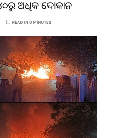
ଲା ୪୦ରୁ ଅଧିକ ଦୋକାନ
READ IN 0 MINUTES