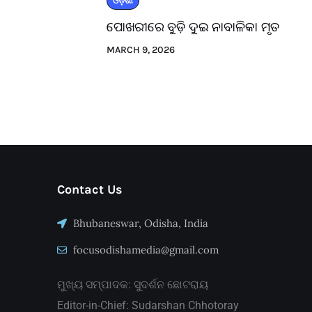
ଓଡ଼ିଶା
ପୋଖରୀରେ ବୁଡ଼ି ଦୁଇ ନାବାଳିକା ମୃତ
MARCH 9, 2026
Contact Us
Bhubaneswar, Odisha, India
focusodishamedia@gmail.com
ମୁଖ୍ୟ ସମ୍ପାଦକ: ସୁଦର୍ଶନ ଛୋଟରାୟ
Editor-in-Chief: Sudarshan Chhotoray