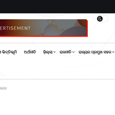
 ଭିତ୍ତିଭୂମି
ଅର୍ଥନୀତି
ଜ଼ିଲ୍ଲା
ରାଜନୀତି
ରାଜ୍ୟର ପ୍ରମୁଖ ସହର
ୋକାନ