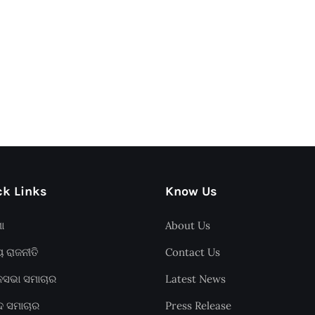
k Links
Know Us
ଶା
About Us
ୟ ରାଜନୀତି
Contact Us
ାନସଭା ସମାଚାର
Latest News
ଦ ସମାଚାର
Press Release