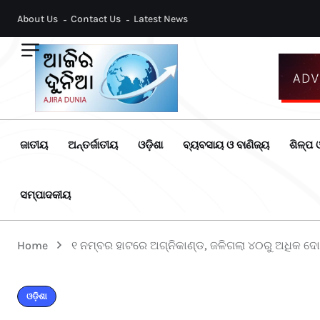
About Us
Contact Us
Latest News
ଜାତୀୟ
ଅନ୍ତର୍ଜାତୀୟ
ଓଡ଼ିଶା
ବ୍ୟବସାୟ ଓ ବାଣିଜ୍ୟ
ଶିଳ୍ପ ଓ
ସମ୍ପାଦକୀୟ
Home
୧ ନମ୍ବର ହାଟରେ ଅଗ୍ନିକାଣ୍ଡ, ଜଳିଗଲା ୪୦ରୁ ଅଧିକ ଦ
ଓଡ଼ିଶା