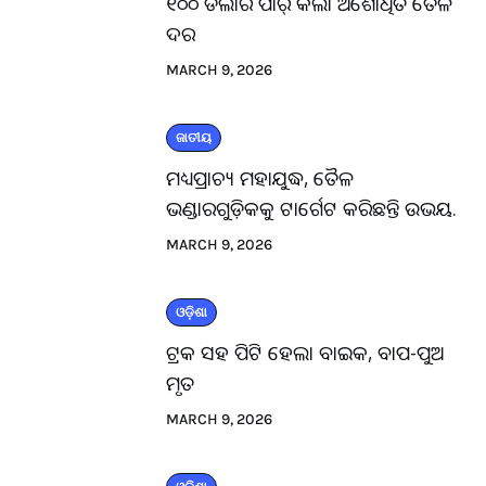
୧୦୦ ଡଲାର ପାର୍ କଲା ଅଶୋଧିତ ତୈଳ
ଦର
MARCH 9, 2026
ଜାତୀୟ
ମଧ୍ୟପ୍ରାଚ୍ୟ ମହାଯୁଦ୍ଧ, ତୈଳ
ଭଣ୍ଡାରଗୁଡ଼ିକକୁ ଟାର୍ଗେଟ କରିଛନ୍ତି ଉଭୟ.
MARCH 9, 2026
ଓଡ଼ିଶା
ଟ୍ରକ ସହ ପିଟି ହେଲା ବାଇକ, ବାପ-ପୁଅ
ମୃତ
MARCH 9, 2026