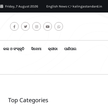
Friday, 7 August 2026
English News 👉 kalingastandard.in
କଳା ଓ ସଂସ୍କୃତି
ସିନେମା
କ୍ରୀଡା
ପାଣିପାଗ
Top Categories