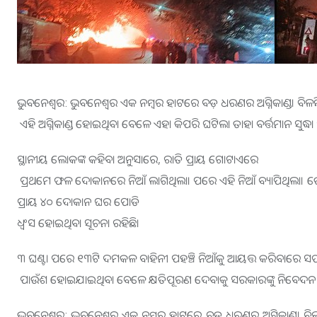
ଭୁବନେଶ୍ବର
:
ଭୁବନେଶ୍ବର
ଏକ ନମ୍ବର ହାଟରେ
ବଡ଼
ଧରଣର ଅଗ୍ନିକାଣ୍ଡ।
ବିଳମ
ଏହି ଅଗ୍ନିକାଣ୍ଡ ହୋଇଥିବା ବେଳେ ଏହା କିପରି ଘଟିଲା ତାହା ବର୍ତ୍ତମାନ ସୁଦ୍ଧା ସ
ସ୍ଥାନୀୟ ଲୋକଙ୍କ କହିବା ଅନୁସାରେ, ରାତି ପ୍ରାୟ
ଗୋଟାଏରେ
ପ୍ରଥମେ ଫଳ ଦୋକାନରେ ନିଆଁ ଲାଗିଥିଲା। ପରେ ଏହି ନିଆଁ ବ୍ୟାପିଥିଲା। ତେବେ ରାତ
ପ୍ରାୟ ୪୦ ଦୋକାନ ଘର ପୋଡି
ଧ୍ବଂସ
ହୋଇଥିବା
ସୂଚନା ରହିଛି।
୩ ଘଣ୍ଟା ପରେ ୧୩ଟି ଦମକଳ ବାହିନୀ ପହଞ୍ଚି ନିଆଁକୁ ଆୟତ୍ତ କରିବାରେ ସ
ପାଉଁଶ ହୋଇଯାଇଥିବା ବେଳେ କ୍ଷତିପୂରଣ ଦେବାକୁ ସରକାରଙ୍କୁ ନିବେଦନ କ
ଭୁବନେଶ୍ବର: ଭୁବନେଶ୍ବର ଏକ ନମ୍ବର ହାଟରେ ବଡ଼ ଧରଣର ଅଗ୍ନିକାଣ୍ଡ। ବି