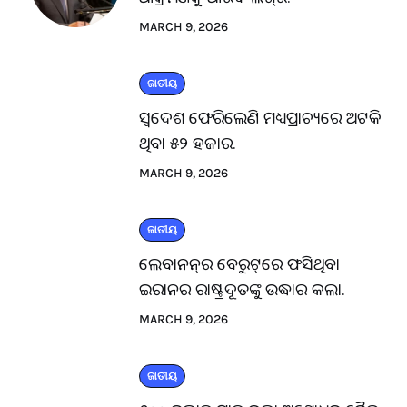
MARCH 9, 2026
ଜାତୀୟ
ସ୍ବଦେଶ ଫେରିଲେଣି ମଧ୍ୟପ୍ରାଚ୍ୟରେ ଅଟକି
ଥିବା ୫୨ ହଜାର.
MARCH 9, 2026
ଜାତୀୟ
ଲେବାନନ୍‌ର ବେରୁଟ୍‌ରେ ଫସିଥିବା
ଇରାନର ରାଷ୍ଟ୍ରଦୂତଙ୍କୁ ଉଦ୍ଧାର କଲା.
MARCH 9, 2026
ଜାତୀୟ