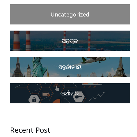
Uncategorized
ଅନୁଗୁଳ
ଅନ୍ତର୍ଜାତୀୟ
ଅର୍ଥନୀତି
Recent Post