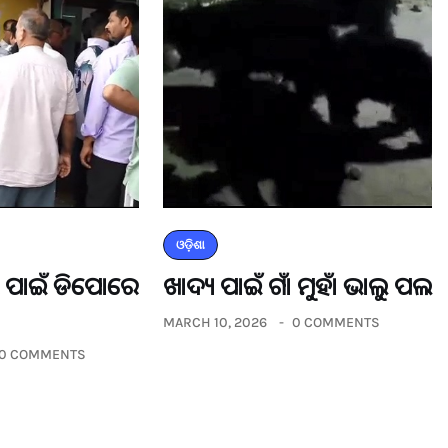
ଓଡ଼ିଶା
ଡର ପାଇଁ ଡିପୋରେ
ଖାଦ୍ୟ ପାଇଁ ଗାଁ ମୁହାଁ ଭାଲୁ ପଲ
MARCH 10, 2026
0 COMMENTS
0 COMMENTS