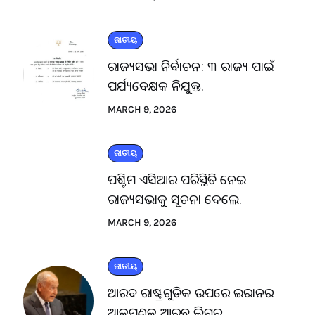
ଜାତୀୟ
ରାଜ୍ୟସଭା ନିର୍ବାଚନ: ୩ ରାଜ୍ୟ ପାଇଁ
ପର୍ଯ୍ୟବେକ୍ଷକ ନିଯୁକ୍ତ.
MARCH 9, 2026
ଜାତୀୟ
ପଶ୍ଚିମ ଏସିଆର ପରିସ୍ଥିତି ନେଇ
ରାଜ୍ୟସଭାକୁ ସୂଚନା ଦେଲେ.
MARCH 9, 2026
ଜାତୀୟ
ଆରବ ରାଷ୍ଟ୍ରଗୁଡିକ ଉପରେ ଇରାନର
ଆକ୍ରମଣକୁ ଆରବ ଲିଗ୍‌ର.