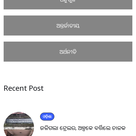
ଅନ୍ତର୍ଜାତୀୟ
ଅର୍ଥନୀତି
Recent Post
ଓଡ଼ିଶା
ଜଳିଗଲା ଟ୍ରେଲର, ଅଳ୍ପକେ ବର୍ତ୍ତିଲେ ଚାଳକ