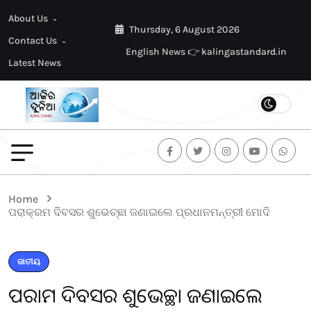
About Us
Thursday, 6 August 2026
Contact Us
English News 👉 kalingastandard.in
Latest News
Home
ପରାକ୍ରମ ଦିବସର ଶୁଭେଚ୍ଛା ଜଣାଇଲେ ପ୍ରଧାନମନ୍ତ୍ରୀ ମୋଦି
ଜାତୀୟ
ପରାକ୍ରମ ଦିବସର ଶୁଭେଚ୍ଛା ଜଣାଇଲେ