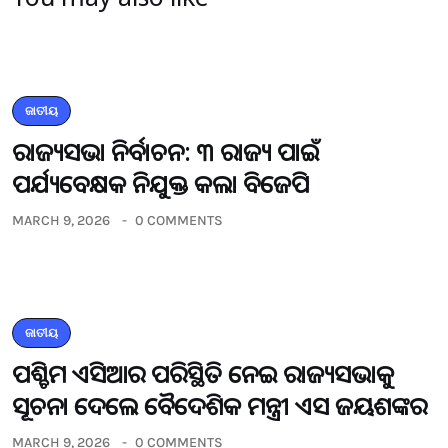
ଜାତୀୟ
ରାଜ୍ୟସଭା ନିର୍ବାଚନ: ୩ ରାଜ୍ୟ ପାଇଁ
ପର୍ଯ୍ୟବେକ୍ଷକ ନିଯୁକ୍ତ କଲା ବିଜେପି
MARCH 9, 2026
0 COMMENTS
ଜାତୀୟ
ପଶ୍ଚିମ ଏସିଆର ପରିସ୍ଥିତି ନେଇ ରାଜ୍ୟସଭାକୁ
ସୂଚନା ଦେଲେ ବୈଦେଶିକ ମନ୍ତ୍ରୀ ଏସ ଜୟଶଙ୍କର
MARCH 9, 2026
0 COMMENTS