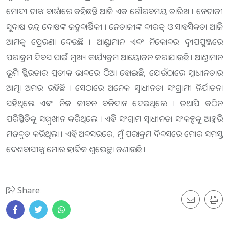
ମୋଦୀ ତାଙ୍କ ବାର୍ତ୍ତାରେ କହିଛନ୍ତି ଆଜି ଏକ ଗୌରବମୟ ତାରିଖ । ନେତାଜୀ
ସୁବାଷ ଚନ୍ଦ୍ର ବୋଷଙ୍କ ଜନ୍ମବାର୍ଷିକୀ । ନେତାଜୀଙ୍କ ବୀରତ୍ୱ ଓ ସାହସିକତା ଆଜି
ଆମକୁ ପ୍ରେରଣା ଦେଉଛି । ଆଣ୍ଡାମାନ ଏବଂ ନିକୋବର ଦ୍ୱୀପପୁଞ୍ଜରେ
ପରାକ୍ରମ ଦିବସ ପାଇଁ ମୁଖ୍ୟ କାର୍ଯ୍ୟକ୍ରମ ଆୟୋଜନ କରାଯାଉଛି । ଆଣ୍ଡାମାନ
ଭୂମି ସ୍ଥିରତାର ପ୍ରତୀକ ଭାବରେ ଠିଆ ହୋଇଛି, ଯେଉଁଠାରେ ସ୍ୱାଧୀନତାର
ଆତ୍ମା ​​ଅମର ରହିଛି । ସେଠାରେ ଅନେକ ସ୍ୱାଧୀନତା ସଂଗ୍ରାମୀ ନିର୍ଯାତନା
ସହିଥିଲେ ଏବଂ ନିଜ ଜୀବନ ବଳିଦାନ ଦେଇଥିଲେ । ତଥାପି କଠିନ
ପରିସ୍ଥିତିକୁ ସମ୍ମୁଖୀନ କରିଥିଲେ । ଏହି ସଂଗ୍ରାମ ସ୍ୱାଧୀନତା ସଂକଳ୍ପକୁ ଆହୁରି
ମଜବୁତ କରିଥିଲା । ଏହି ଅବସରରେ, ମୁଁ ପରାକ୍ରମ ଦିବସରେ ମୋର ସମସ୍ତ
ଦେଶବାସୀଙ୍କୁ ମୋର ହାର୍ଦ୍ଦିକ ଶୁଭେଚ୍ଛା ଜଣାଉଛି ।
Share: