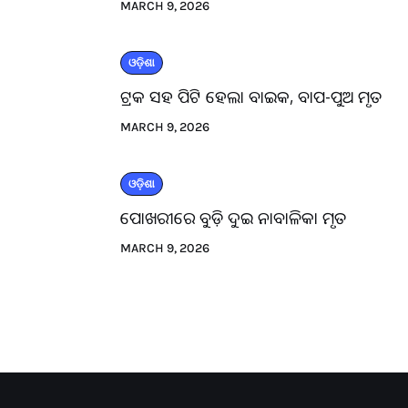
MARCH 9, 2026
ଓଡ଼ିଶା
ଟ୍ରକ ସହ ପିଟି ହେଲା ବାଇକ, ବାପ-ପୁଅ ମୃତ
MARCH 9, 2026
ଓଡ଼ିଶା
ପୋଖରୀରେ ବୁଡ଼ି ଦୁଇ ନାବାଳିକା ମୃତ
MARCH 9, 2026