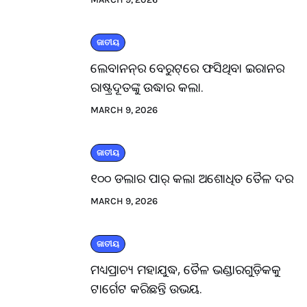
ଜାତୀୟ
ଲେବାନନ୍‌ର ବେରୁଟ୍‌ରେ ଫସିଥିବା ଇରାନର
ରାଷ୍ଟ୍ରଦୂତଙ୍କୁ ଉଦ୍ଧାର କଲା.
MARCH 9, 2026
ଜାତୀୟ
୧୦୦ ଡଲାର ପାର୍ କଲା ଅଶୋଧିତ ତୈଳ ଦର
MARCH 9, 2026
ଜାତୀୟ
ମଧ୍ୟପ୍ରାଚ୍ୟ ମହାଯୁଦ୍ଧ, ତୈଳ ଭଣ୍ଡାରଗୁଡ଼ିକକୁ
ଟାର୍ଗେଟ କରିଛନ୍ତି ଉଭୟ.