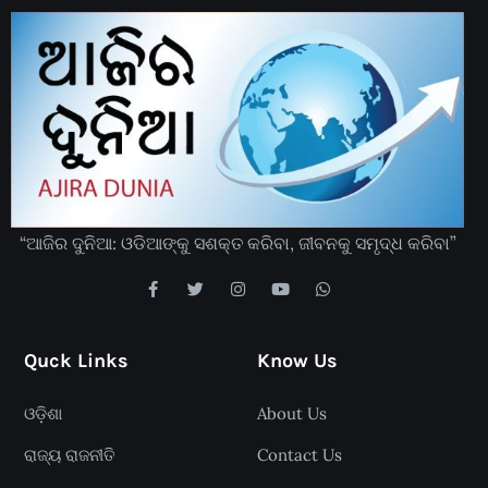
“ଆଜିର ଦୁନିଆ: ଓଡିଆଙ୍କୁ ସଶକ୍ତ କରିବା, ଜୀବନକୁ ସମୃଦ୍ଧ କରିବା”
Quck Links
Know Us
ଓଡ଼ିଶା
About Us
ରାଜ୍ୟ ରାଜନୀତି
Contact Us