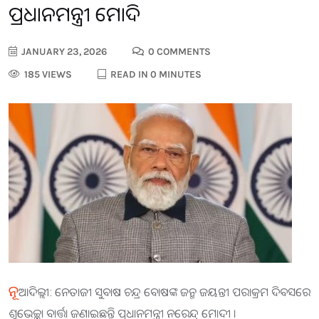
ପ୍ରଧାନମନ୍ତ୍ରୀ ମୋଦି
JANUARY 23, 2026
0 COMMENTS
185 VIEWS
READ IN 0 MINUTES
ନୂ
ଆଦିଲ୍ଲୀ: ନେତାଜୀ ସୁବାଷ ଚନ୍ଦ୍ର ବୋଷଙ୍କ ଜନ୍ମ ଜୟନ୍ତୀ ପରାକ୍ରମ ଦିବସରେ
ଶୁଭେଚ୍ଛା ବାର୍ତ୍ତା ଜଣାଇଛନ୍ତି ପ୍ରଧାନମନ୍ତ୍ରୀ ନରେନ୍ଦ୍ର ମୋଦୀ ।