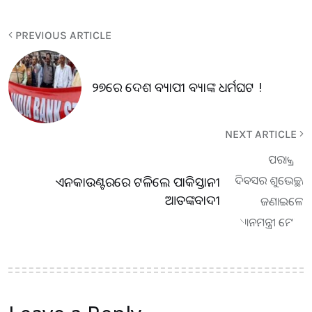
PREVIOUS ARTICLE
୨୭ରେ ଦେଶ ବ୍ୟାପୀ ବ୍ୟାଙ୍କ ଧର୍ମଘଟ !
NEXT ARTICLE
ଏନକାଉଣ୍ଟରରେ ଟଳିଲେ ପାକିସ୍ତାନୀ
ଆତଙ୍କବାଦୀ