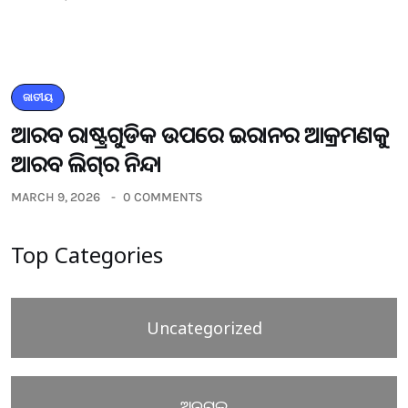
ଜାତୀୟ
ଆରବ ରାଷ୍ଟ୍ରଗୁଡିକ ଉପରେ ଇରାନର ଆକ୍ରମଣକୁ
ଆରବ ଲିଗ୍‌ର ନିନ୍ଦା
MARCH 9, 2026
0 COMMENTS
Top Categories
Uncategorized
ଅନୁଗୁଳ