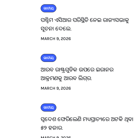
ଜାତୀୟ
ପଶ୍ଚିମ ଏସିଆର ପରିସ୍ଥିତି ନେଇ ରାଜ୍ୟସଭାକୁ
ସୂଚନା ଦେଲେ.
MARCH 9, 2026
ଜାତୀୟ
ଆରବ ରାଷ୍ଟ୍ରଗୁଡିକ ଉପରେ ଇରାନର
ଆକ୍ରମଣକୁ ଆରବ ଲିଗ୍‌ର.
MARCH 9, 2026
ଜାତୀୟ
ସ୍ବଦେଶ ଫେରିଲେଣି ମଧ୍ୟପ୍ରାଚ୍ୟରେ ଅଟକି ଥିବା
୫୨ ହଜାର.
MARCH 9, 2026