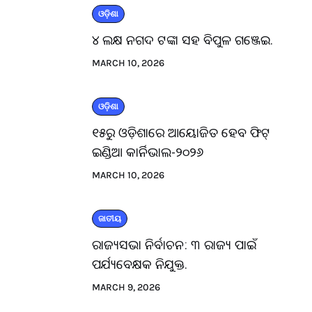
ଓଡ଼ିଶା
୪ ଲକ୍ଷ ନଗଦ ଟଙ୍କା ସହ ବିପୁଳ ଗଞ୍ଜେଇ.
MARCH 10, 2026
ଓଡ଼ିଶା
୧୫ରୁ ଓଡ଼ିଶାରେ ଆୟୋଜିତ ହେବ ଫିଟ୍
ଇଣ୍ଡିଆ କାର୍ନିଭାଲ-୨୦୨୬
MARCH 10, 2026
ଜାତୀୟ
ରାଜ୍ୟସଭା ନିର୍ବାଚନ: ୩ ରାଜ୍ୟ ପାଇଁ
ପର୍ଯ୍ୟବେକ୍ଷକ ନିଯୁକ୍ତ.
MARCH 9, 2026