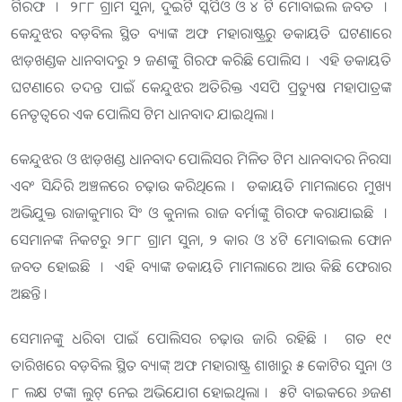
ଗିରଫ । ୨୮୮ ଗ୍ରାମ ସୁନା, ଦୁଇଟି ସ୍କର୍ପିଓ ଓ ୪ ଟି ମୋବାଇଲ ଜବତ ।
କେନ୍ଦୁଝର ବଡ଼ବିଲ ସ୍ଥିତ ବ୍ୟାଙ୍କ ଅଫ ମହାରାଷ୍ଟ୍ରରୁ ଡକାୟତି ଘଟଣାରେ
ଝାଡ଼ଖଣ୍ଡକ ଧାନବାଦରୁ ୨ ଜଣଙ୍କୁ ଗିରଫ କରିଛି ପୋଲିସ । ଏହି ଡକାୟତି
ଘଟଣାରେ ତଦନ୍ତ ପାଇଁ କେନ୍ଦୁଝର ଅତିରିକ୍ତ ଏସପି ପ୍ରତ୍ୟୁଷ ମହାପାତ୍ରଙ୍କ
ନେତୃତ୍ବରେ ଏକ ପୋଲିସ ଟିମ ଧାନବାଦ ଯାଇଥିଲା ।
କେନ୍ଦୁଝର ଓ ଝାଡ଼ଖଣ୍ଡ ଧାନବାଦ ପୋଲିସର ମିଳିତ ଟିମ ଧାନବାଦର ନିରସା
ଏବଂ ସିନ୍ଦିରି ଅଞ୍ଚଳରେ ଚଢ଼ାଉ କରିଥିଲେ । ଡକାୟତି ମାମଲାରେ ମୁଖ୍ୟ
ଅଭିଯୁକ୍ତ ରାଜାକୁମାର ସିଂ ଓ କୁନାଲ ରାଜ ବର୍ମାଙ୍କୁ ଗିରଫ କରାଯାଇଛି ।
ସେମାନଙ୍କ ନିକଟରୁ ୨୮୮ ଗ୍ରାମ ସୁନା, ୨ କାର ଓ ୪ଟି ମୋବାଇଲ ଫୋନ
ଜବତ ହୋଇଛି । ଏହି ବ୍ୟାଙ୍କ ଡକାୟତି ମାମଲାରେ ଆଉ କିଛି ଫେରାର
ଅଛନ୍ତି ।
ସେମାନଙ୍କୁ ଧରିବା ପାଇଁ ପୋଲିସର ଚଢ଼ାଉ ଜାରି ରହିଛି । ଗତ ୧୯
ତାରିଖରେ ବଡ଼ବିଲ ସ୍ଥିତ ବ୍ୟାଙ୍କ୍ ଅଫ ମହାରାଷ୍ଟ୍ର ଶାଖାରୁ ୫ କୋଟିର ସୁନା ଓ
୮ ଲକ୍ଷ ଟଙ୍କା ଲୁଟ୍ ନେଇ ଅଭିଯୋଗ ହୋଇଥିଲା । ୫ଟି ବାଇକରେ ୬ଜଣ