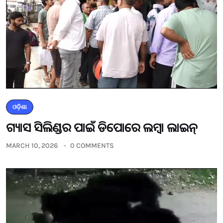
ଓଡ଼ିଶା
ଗ୍ୟାସ ସିଲିଣ୍ଡର ପାଇଁ ଡିପୋରେ ଲମ୍ବା ଲାଇନ୍
MARCH 10, 2026
0 COMMENTS