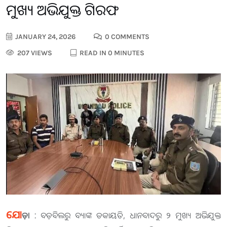
ମୁଖ୍ୟ ଅଭିଯୁକ୍ତ ଗିରଫ
JANUARY 24, 2026
0 COMMENTS
207 VIEWS
READ IN 0 MINUTES
ଯୋ
ଡ଼ା :
ବଡ଼ବିଲରୁ ବ୍ୟାଙ୍କ ଡକାୟତି, ଧାନବାଦରୁ ୨ ମୁଖ୍ୟ ଅଭିଯୁକ୍ତ