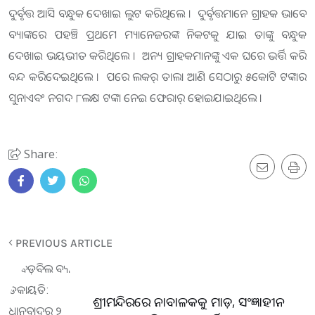
ଦୁର୍ବୃତ୍ତ ଆସି ବନ୍ଧୁକ ଦେଖାଇ ଲୁଟ କରିଥିଲେ । ଦୁର୍ବୃତ୍ତମାନେ ଗ୍ରାହକ ଭାବେ
ବ୍ୟାଙ୍କରେ ପହଞ୍ଚି ପ୍ରଥମେ ମ୍ୟାନେଜରଙ୍କ ନିକଟକୁ ଯାଇ ତାଙ୍କୁ ବନ୍ଧୁକ
ଦେଖାଇ ଭୟଭୀତ କରିଥିଲେ । ଅନ୍ୟ ଗ୍ରାହକମାନଙ୍କୁ ଏକ ଘରେ ଭର୍ତ୍ତି କରି
ବନ୍ଦ କରିଦେଇଥିଲେ । ପରେ ଲକର୍ ତାଲା ଆଣି ସେଠାରୁ ୫କୋଟି ଟଙ୍କାର
ସୁନାଏବଂ ନଗଦ ୮ଲକ୍ଷ ଟଙ୍କା ନେଇ ଫେରାର୍ ହୋଇଯାଇଥିଲେ ।
Share:
PREVIOUS ARTICLE
ଶ୍ରୀମନ୍ଦିରରେ ନାବାଳକକୁ ମାଡ଼, ସଂଜ୍ଞାହୀନ