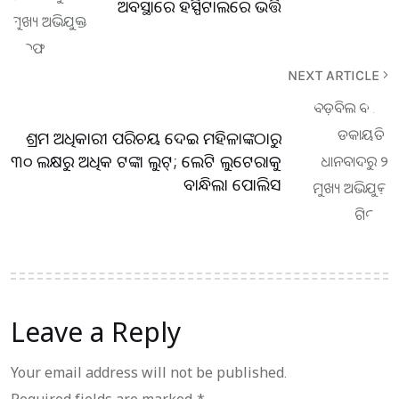
ଅବସ୍ଥାରେ ହସ୍ପିଟାଲରେ ଭର୍ତ୍ତି
NEXT ARTICLE
ଶ୍ରମ ଅଧିକାରୀ ପରିଚୟ ଦେଇ ମହିଳାଙ୍କଠାରୁ
୩୦ ଲକ୍ଷରୁ ଅଧିକ ଟଙ୍କା ଲୁଟ୍; ଲେଟି ଲୁଟେରାକୁ
ବାନ୍ଧିଲା ପୋଲିସ
Leave a Reply
Your email address will not be published.
Required fields are marked
*