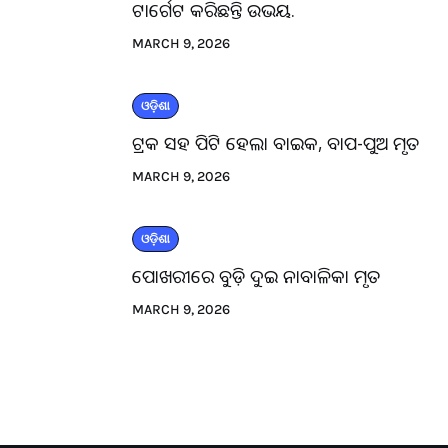
ଟାର୍ଗେଟ କରିଛନ୍ତି ଉଭୟ.
MARCH 9, 2026
ଓଡ଼ିଶା
ଟ୍ରକ ସହ ପିଟି ହେଲା ବାଇକ, ବାପ-ପୁଅ ମୃତ
MARCH 9, 2026
ଓଡ଼ିଶା
ପୋଖରୀରେ ବୁଡ଼ି ଦୁଇ ନାବାଳିକା ମୃତ
MARCH 9, 2026