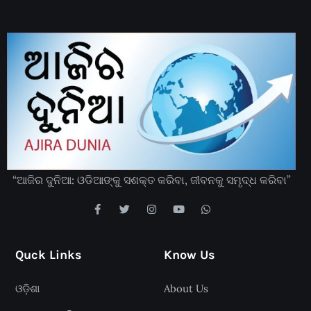
“ଆଜିର ଦୁନିଆ: ଓଡିଆଙ୍କୁ ସଶକ୍ତ କରିବା, ଜୀବନକୁ ସମୃଦ୍ଧ କରିବା”
Quck Links
Know Us
ଓଡ଼ିଶା
About Us