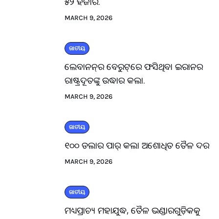
୫୨ ହଜାର.
MARCH 9, 2026
ଜାତୀୟ
ଲେବାନନ୍‌ର ବେରୁଟ୍‌ରେ ଫସିଥିବା ଇରାନର
ରାଷ୍ଟ୍ରଦୂତଙ୍କୁ ଉଦ୍ଧାର କଲା.
MARCH 9, 2026
ଜାତୀୟ
୧୦୦ ଡଲାର ପାର୍ କଲା ଅଶୋଧିତ ତୈଳ ଦର
MARCH 9, 2026
ଜାତୀୟ
ମଧ୍ୟପ୍ରାଚ୍ୟ ମହାଯୁଦ୍ଧ, ତୈଳ ଭଣ୍ଡାରଗୁଡ଼ିକକୁ