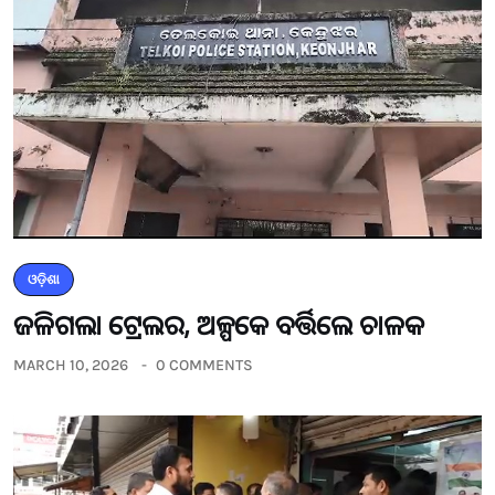
ଓଡ଼ିଶା
ଜଳିଗଲା ଟ୍ରେଲର, ଅଳ୍ପକେ ବର୍ତ୍ତିଲେ ଚାଳକ
MARCH 10, 2026
0 COMMENTS