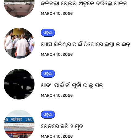
ଜଳିଗଲା ଟ୍ରେଲର, ଅଳ୍ପକେ ବର୍ତ୍ତିଲେ ଚାଳକ
MARCH 10, 2026
ଓଡ଼ିଶା
ଗ୍ୟାସ ସିଲିଣ୍ଡର ପାଇଁ ଡିପୋରେ ଲମ୍ବା ଲାଇନ୍
MARCH 10, 2026
ଓଡ଼ିଶା
ଖାଦ୍ୟ ପାଇଁ ଗାଁ ମୁହାଁ ଭାଲୁ ପଲ
MARCH 10, 2026
ଓଡ଼ିଶା
ଟ୍ରେନରେ କଟି ୨ ମୃତ
MARCH 10, 2026