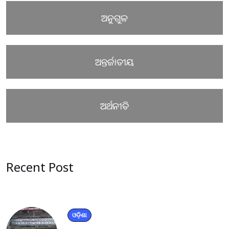
ଅନୁଗୁଳ
ଅନ୍ତର୍ଜାତୀୟ
ଅର୍ଥନୀତି
Recent Post
ଓଡ଼ିଶା