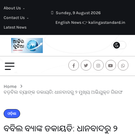
About Us
Sunday, 9 August 2026
Contact Us
English News 👉 kalingastandard.in
Latest News
Home
ବଡ଼ବିଲ ବ୍ୟାଙ୍କ ଡକାୟତି: ଧାନବାଦରୁ ୨ ମୁଖ୍ୟ ଅଭିଯୁକ୍ତ ଗିରଫ
ଓଡ଼ିଶା
ବଡ଼ବିଲ ବ୍ୟାଙ୍କ ଡକାୟତି: ଧାନବାଦରୁ ୨