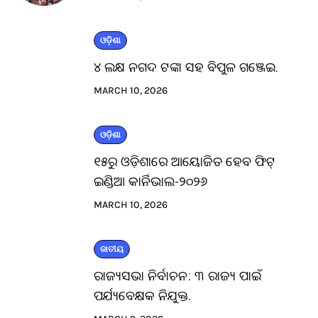
ଓଡ଼ିଶା
୪ ଲକ୍ଷ ନଗଦ ଟଙ୍କା ସହ ବିପୁଳ ଗଞ୍ଜେଇ.
MARCH 10, 2026
ଓଡ଼ିଶା
୧୫ରୁ ଓଡ଼ିଶାରେ ଆୟୋଜିତ ହେବ ଫିଟ୍
ଇଣ୍ଡିଆ କାର୍ନିଭାଲ-୨୦୨୬
MARCH 10, 2026
ଜାତୀୟ
ରାଜ୍ୟସଭା ନିର୍ବାଚନ: ୩ ରାଜ୍ୟ ପାଇଁ
ପର୍ଯ୍ୟବେକ୍ଷକ ନିଯୁକ୍ତ.