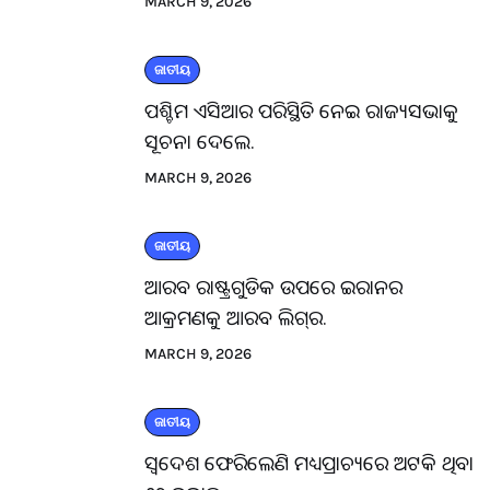
MARCH 9, 2026
ଜାତୀୟ
ପଶ୍ଚିମ ଏସିଆର ପରିସ୍ଥିତି ନେଇ ରାଜ୍ୟସଭାକୁ
ସୂଚନା ଦେଲେ.
MARCH 9, 2026
ଜାତୀୟ
ଆରବ ରାଷ୍ଟ୍ରଗୁଡିକ ଉପରେ ଇରାନର
ଆକ୍ରମଣକୁ ଆରବ ଲିଗ୍‌ର.
MARCH 9, 2026
ଜାତୀୟ
ସ୍ବଦେଶ ଫେରିଲେଣି ମଧ୍ୟପ୍ରାଚ୍ୟରେ ଅଟକି ଥିବା