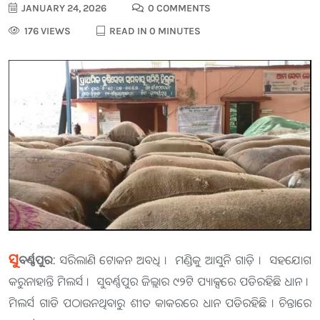
JANUARY 24, 2026
0 COMMENTS
176 VIEWS
READ IN 0 MINUTES
ସୁ
ବର୍ଣ୍ଣପୁର:
ସରିଲାଣି ଟୋକନ ଅବଧି । ମଣ୍ଡିକୁ ଆସୁନି ଗାଡ଼ି । ସହଯୋଗ
କରୁନାହାନ୍ତି ମିଲର୍ସ । ସୁବର୍ଣ୍ଣପୁର ଜିଲ୍ଲାର ୯୨ଟି ପ୍ୟାକ୍ସରେ ପଡିରହିଛି ଧାନ ।
ମିଲର୍ସ ଗାଡି ପଠାଉନଥିବାରୁ ଶୀତ କାକରରେ ଧାନ ପଡିରହିଛି । ଚିନ୍ତାରେ