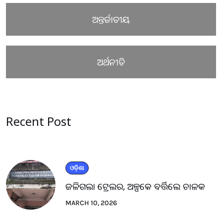
ଅନ୍ତର୍ଜାତୀୟ
ଅର୍ଥନୀତି
Recent Post
ଓଡ଼ିଶା
ଜଳିଗଲା ଟ୍ରେଲର, ଅଳ୍ପକେ ବର୍ତ୍ତିଲେ ଚାଳକ
MARCH 10, 2026