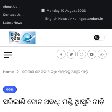
About Us
Monday, 10 August 2026
Contact Us
English News 👉 kalingastandard.in
Latest News
Home
ସରିଲାଣି ଟୋକନ ଅବଧି: ମଣ୍ଡିକୁ ଆସୁନି ଗାଡ଼ି
ଓଡ଼ିଶା
ସରିଲାଣି ଟୋକନ ଅବଧି: ମଣ୍ଡିକୁ ଆସୁନି ଗାଡ଼ି