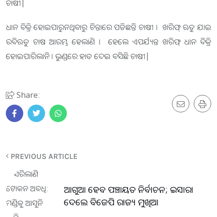
ଚାଷୀ|
ଧାନ ବିକ୍ରି ହୋଇପାରୁନଥିବାରୁ ଚିନ୍ତାରେ ପଡିଛନ୍ତି ଚାଷୀ । ଖରିଫ୍ ଋତୁ ଯାଇ
ରବିଋତୁ ଚାଷ ଆରମ୍ଭ ହେଲାଣି । ହେଲେ ଏପର୍ଯ୍ୟନ୍ତ ଖରିଫ୍ ଧାନ ବିକ୍ରି
ହୋଇପାରିଲାନି । ଭୁଣ୍ଡରେ ହାତ ଦେଇ ବସିଛି ଚାଷୀ|
Share:
PREVIOUS ARTICLE
ଆଗୁଆ ହେବ ପଞ୍ଚାୟତ ନିର୍ବାଚନ; ଇସାରା
ଦେଲେ ବିଜେପି ରାଜ୍ୟ ମୁଖିଆ