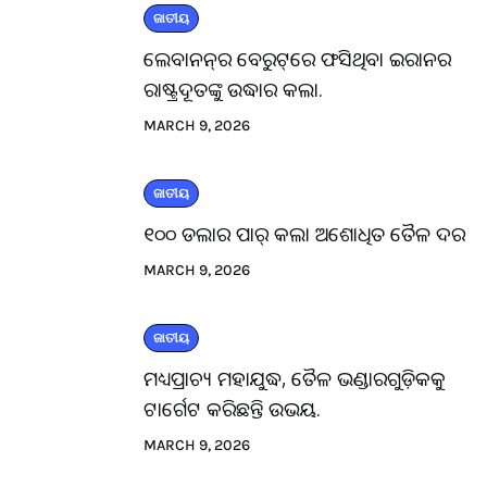
ଜାତୀୟ
ଲେବାନନ୍‌ର ବେରୁଟ୍‌ରେ ଫସିଥିବା ଇରାନର
ରାଷ୍ଟ୍ରଦୂତଙ୍କୁ ଉଦ୍ଧାର କଲା.
MARCH 9, 2026
ଜାତୀୟ
୧୦୦ ଡଲାର ପାର୍ କଲା ଅଶୋଧିତ ତୈଳ ଦର
MARCH 9, 2026
ଜାତୀୟ
ମଧ୍ୟପ୍ରାଚ୍ୟ ମହାଯୁଦ୍ଧ, ତୈଳ ଭଣ୍ଡାରଗୁଡ଼ିକକୁ
ଟାର୍ଗେଟ କରିଛନ୍ତି ଉଭୟ.
MARCH 9, 2026