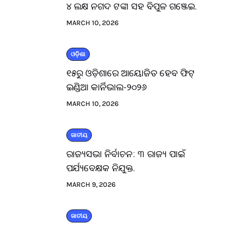
୪ ଲକ୍ଷ ନଗଦ ଟଙ୍କା ସହ ବିପୁଳ ଗଞ୍ଜେଇ.
MARCH 10, 2026
ଓଡ଼ିଶା
୧୫ରୁ ଓଡ଼ିଶାରେ ଆୟୋଜିତ ହେବ ଫିଟ୍
ଇଣ୍ଡିଆ କାର୍ନିଭାଲ-୨୦୨୬
MARCH 10, 2026
ଜାତୀୟ
ରାଜ୍ୟସଭା ନିର୍ବାଚନ: ୩ ରାଜ୍ୟ ପାଇଁ
ପର୍ଯ୍ୟବେକ୍ଷକ ନିଯୁକ୍ତ.
MARCH 9, 2026
ଜାତୀୟ