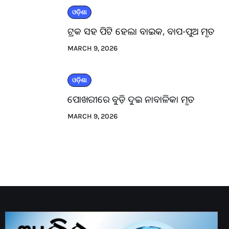
ଓଡ଼ିଶା
ଟ୍ରକ ସହ ପିଟି ହେଲା ବାଇକ, ବାପ-ପୁଅ ମୃତ
MARCH 9, 2026
ଓଡ଼ିଶା
ପୋଖରୀରେ ବୁଡ଼ି ଦୁଇ ନାବାଳିକା ମୃତ
MARCH 9, 2026