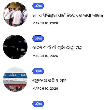
ଓଡ଼ିଶା
ଗ୍ୟାସ ସିଲିଣ୍ଡର ପାଇଁ ଡିପୋରେ ଲମ୍ବା ଲାଇନ୍
MARCH 10, 2026
ଓଡ଼ିଶା
ଖାଦ୍ୟ ପାଇଁ ଗାଁ ମୁହାଁ ଭାଲୁ ପଲ
MARCH 10, 2026
ଓଡ଼ିଶା
ଟ୍ରେନରେ କଟି ୨ ମୃତ
MARCH 10, 2026
ଓଡ଼ିଶା