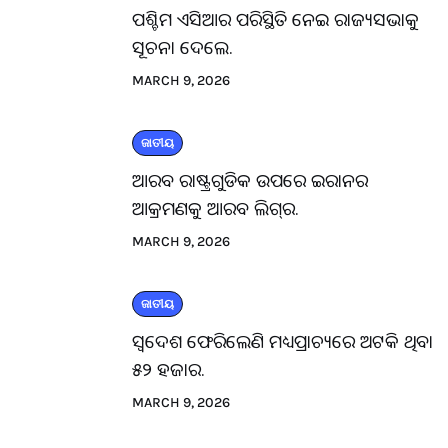
ପଶ୍ଚିମ ଏସିଆର ପରିସ୍ଥିତି ନେଇ ରାଜ୍ୟସଭାକୁ
ସୂଚନା ଦେଲେ.
MARCH 9, 2026
ଜାତୀୟ
ଆରବ ରାଷ୍ଟ୍ରଗୁଡିକ ଉପରେ ଇରାନର
ଆକ୍ରମଣକୁ ଆରବ ଲିଗ୍‌ର.
MARCH 9, 2026
ଜାତୀୟ
ସ୍ବଦେଶ ଫେରିଲେଣି ମଧ୍ୟପ୍ରାଚ୍ୟରେ ଅଟକି ଥିବା
୫୨ ହଜାର.
MARCH 9, 2026