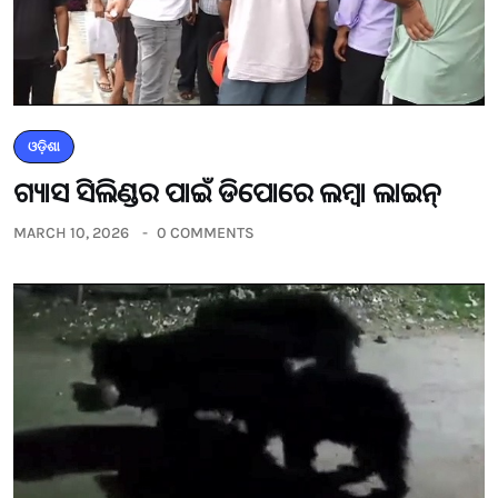
ଓଡ଼ିଶା
ଗ୍ୟାସ ସିଲିଣ୍ଡର ପାଇଁ ଡିପୋରେ ଲମ୍ବା ଲାଇନ୍
MARCH 10, 2026
0 COMMENTS