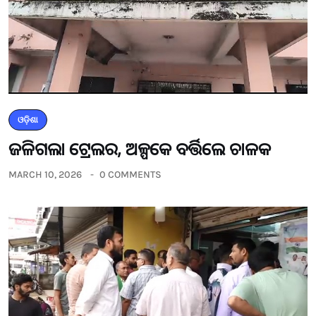
ଓଡ଼ିଶା
ଜଳିଗଲା ଟ୍ରେଲର, ଅଳ୍ପକେ ବର୍ତ୍ତିଲେ ଚାଳକ
MARCH 10, 2026
0 COMMENTS