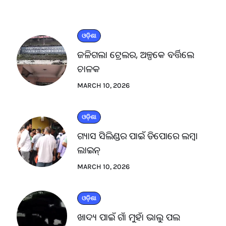
ଓଡ଼ିଶା
ଜଳିଗଲା ଟ୍ରେଲର, ଅଳ୍ପକେ ବର୍ତ୍ତିଲେ
ଚାଳକ
MARCH 10, 2026
ଓଡ଼ିଶା
ଗ୍ୟାସ ସିଲିଣ୍ଡର ପାଇଁ ଡିପୋରେ ଲମ୍ବା
ଲାଇନ୍
MARCH 10, 2026
ଓଡ଼ିଶା
ଖାଦ୍ୟ ପାଇଁ ଗାଁ ମୁହାଁ ଭାଲୁ ପଲ