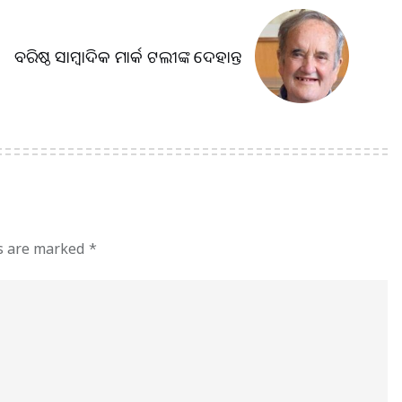
ବରିଷ୍ଠ ସାମ୍ବାଦିକ ମାର୍କ ଟଲୀଙ୍କ ଦେହାନ୍ତ
ds are marked
*