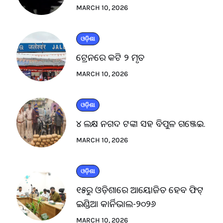
MARCH 10, 2026
ଓଡ଼ିଶା
ଟ୍ରେନରେ କଟି ୨ ମୃତ
MARCH 10, 2026
ଓଡ଼ିଶା
୪ ଲକ୍ଷ ନଗଦ ଟଙ୍କା ସହ ବିପୁଳ ଗଞ୍ଜେଇ.
MARCH 10, 2026
ଓଡ଼ିଶା
୧୫ରୁ ଓଡ଼ିଶାରେ ଆୟୋଜିତ ହେବ ଫିଟ୍
ଇଣ୍ଡିଆ କାର୍ନିଭାଲ-୨୦୨୬
MARCH 10, 2026