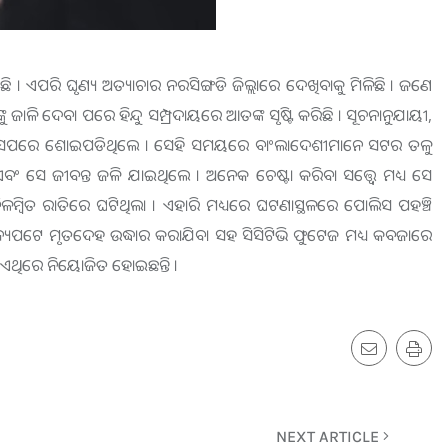
। ଏପରି ଘୃଣ୍ୟ ଅତ୍ୟାଚାର ନରସିଙ୍ଗଡି ଜିଲ୍ଲାରେ ଦେଖିବାକୁ ମିଳିଛି । ଜଣେ
ଳି ଦେବା ପରେ ହିନ୍ଦୁ ସମ୍ପ୍ରଦାୟରେ ଆତଙ୍କ ସୃଷ୍ଟି କରିଛି । ସୂଚନାନୁଯାୟୀ,
ଲ୍ ୱାର୍କସପରେ ଶୋଇପଡିଥିଲେ । ସେହି ସମୟରେ ବାଂଲାଦେଶୀମାନେ ସଟର ତଳୁ
ଂ ସେ ଜୀବନ୍ତ ଜଳି ଯାଇଥିଲେ । ଅନେକ ଚେଷ୍ଟା କରିବା ସତ୍ତ୍ବେ ମଧ୍ୟ ସେ
ଳମ୍ବିତ ରାତିରେ ଘଟିଥିଲା । ଏହାରି ମଧ୍ୟରେ ଘଟଣାସ୍ଥଳରେ ପୋଲିସ ପହଞ୍ଚି
ଅନ୍ୟପଟେ ମୃତଦେହ ଉଦ୍ଧାର କରାଯିବା ସହ ସିସିଟିଭି ଫୁଟେଜ ମଧ୍ୟ କବଜାରେ
୍ ଏଥିରେ ନିୟୋଜିତ ହୋଇଛନ୍ତି ।
NEXT ARTICLE