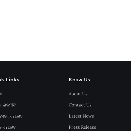
k Links
Know Us
ଶା
About Us
ୟ ରାଜନୀତି
Contact Us
ାନସଭା ସମାଚାର
Latest News
ଦ ସମାଚାର
Press Release