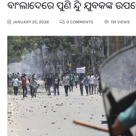
ବାଂଲାଦେରେ ପୁଣି ହିନ୍ଦୁ ଯୁବକଙ୍କ ଉ
JANUARY 25, 2026
0 COMMENTS
191 VIEWS