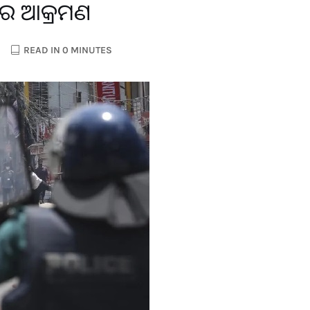
ପରେ ଆକ୍ରମଣ
READ IN 0 MINUTES