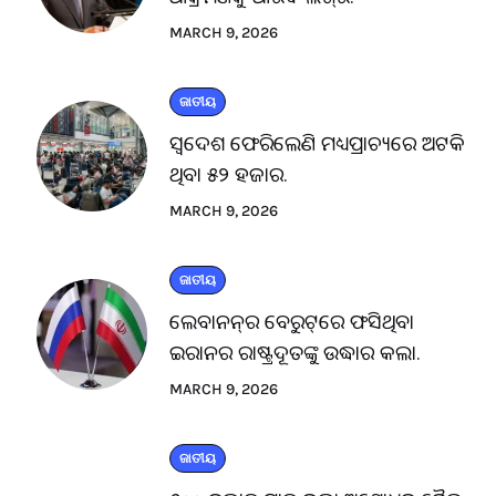
MARCH 9, 2026
ଜାତୀୟ
ସ୍ବଦେଶ ଫେରିଲେଣି ମଧ୍ୟପ୍ରାଚ୍ୟରେ ଅଟକି
ଥିବା ୫୨ ହଜାର.
MARCH 9, 2026
ଜାତୀୟ
ଲେବାନନ୍‌ର ବେରୁଟ୍‌ରେ ଫସିଥିବା
ଇରାନର ରାଷ୍ଟ୍ରଦୂତଙ୍କୁ ଉଦ୍ଧାର କଲା.
MARCH 9, 2026
ଜାତୀୟ