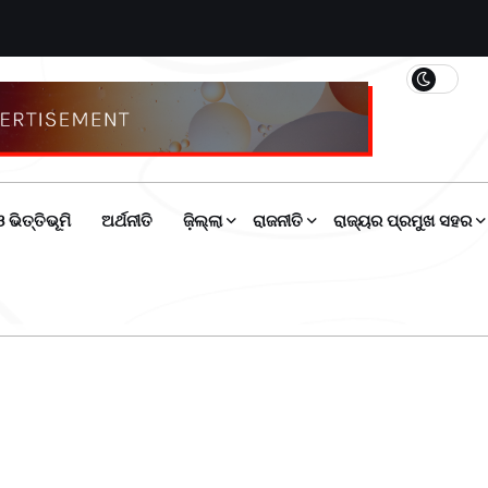
 ଭିତ୍ତିଭୂମି
ଅର୍ଥନୀତି
ଜ଼ିଲ୍ଲା
ରାଜନୀତି
ରାଜ୍ୟର ପ୍ରମୁଖ ସହର