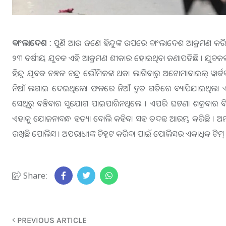
ବାଂଲାଦେଶ :
ପୁଣି ଆଉ ଜଣେ ହିନ୍ଦୁଙ୍କ ଉପରେ ବାଂଲାଦେଶ ଆକ୍ରମଣ କରିଛି 
୨୩ ବର୍ଷୀୟ ଯୁବକ ଏହି ଆକ୍ରମଣ ଶୀକାର ହୋଇଥିବା ଜଣାପଡିଛି । ଯୁବକଙ୍କୁ ଜା
ହିନ୍ଦୁ ଯୁବକ ଚଞ୍ଚଳ ଚନ୍ଦ୍ର ଭୌମିକଙ୍କ ଥକା ଲାଗିବାରୁ ଅଟୋମାବାଇ
ନିଆଁ ଲଗାଇ ଦେଇଥିଲେ। ଫଳରେ ନିଆଁ ଦ୍ରୁତ ଗତିରେ ବ୍ୟାପିଯାଇଥିଲା ଏବ
ସେଥିରୁ ବଞ୍ଚିବାର ସୁଯୋଗ ପାଇପାରିନଥିଲେ । ଏପରି ଘଟଣା ଶକ୍ରବାର ବି
ଏହାକୁ ଯୋଜନାବନ୍ଧ ହତ୍ୟା ବୋଲି କହିବା ସହ ତଦନ୍ତ ଆରମ୍ଭ କରିଛି । 
ରଖିଛି ପୋଲିସ । ଅପରାଧୀଙ୍କ ଚିହ୍ନଟ କରିବା ପାଇଁ ପୋଲିସର ଏକାଧିକ ଟିମ
Share:
PREVIOUS ARTICLE