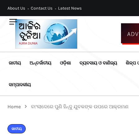
About Us
Contact Us
Latest News
ଜାତୀୟ
ଅନ୍ତର୍ଜାତୀୟ
ଓଡ଼ିଶା
ବ୍ୟବସାୟ ଓ ବାଣିଜ୍ୟ
ଶିଳ୍ପ ଓ
ସମ୍ପାଦକୀୟ
Home
ବାଂଲାଦେରେ ପୁଣି ହିନ୍ଦୁ ଯୁବକଙ୍କ ଉପରେ ଆକ୍ରମଣ
ଜାତୀୟ