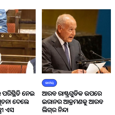
ଜାତୀୟ
 ପରିସ୍ଥିତି ନେଇ
ଆରବ ରାଷ୍ଟ୍ରଗୁଡିକ ଉପରେ
ସୂଚନା ଦେଲେ
ଇରାନର ଆକ୍ରମଣକୁ ଆରବ
୍ରୀ ଏସ
ଲିଗ୍‌ର ନିନ୍ଦା