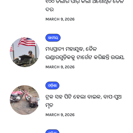
୧୦୦ ଡଲାର ପାର୍ କଲା ଅଶୋଧିତ ତୈଳ
ଦର
MARCH 9, 2026
ଜାତୀୟ
ମଧ୍ୟପ୍ରାଚ୍ୟ ମହାଯୁଦ୍ଧ, ତୈଳ
ଭଣ୍ଡାରଗୁଡ଼ିକକୁ ଟାର୍ଗେଟ କରିଛନ୍ତି ଉଭୟ.
MARCH 9, 2026
ଓଡ଼ିଶା
ଟ୍ରକ ସହ ପିଟି ହେଲା ବାଇକ, ବାପ-ପୁଅ
ମୃତ
MARCH 9, 2026