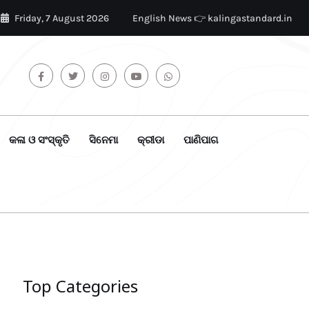
Friday, 7 August 2026
English News 👉 kalingastandard.in
କଳା ଓ ସଂସ୍କୃତି
ସିନେମା
କ୍ରୀଡା
ପାଣିପାଗ
Top Categories