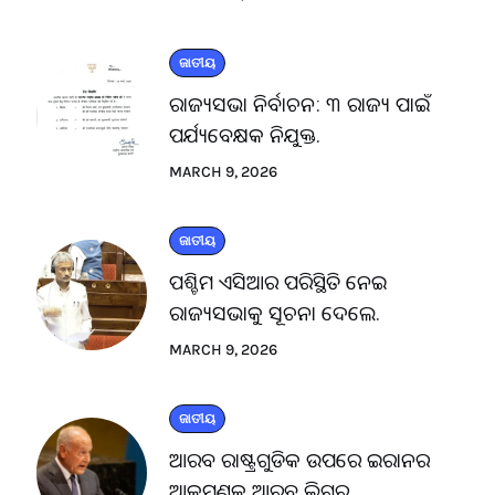
ଜାତୀୟ
ରାଜ୍ୟସଭା ନିର୍ବାଚନ: ୩ ରାଜ୍ୟ ପାଇଁ
ପର୍ଯ୍ୟବେକ୍ଷକ ନିଯୁକ୍ତ.
MARCH 9, 2026
ଜାତୀୟ
ପଶ୍ଚିମ ଏସିଆର ପରିସ୍ଥିତି ନେଇ
ରାଜ୍ୟସଭାକୁ ସୂଚନା ଦେଲେ.
MARCH 9, 2026
ଜାତୀୟ
ଆରବ ରାଷ୍ଟ୍ରଗୁଡିକ ଉପରେ ଇରାନର
ଆକ୍ରମଣକୁ ଆରବ ଲିଗ୍‌ର.