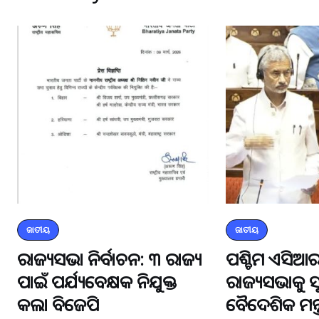
ଜାତୀୟ
ଜାତୀୟ
ରାଜ୍ୟସଭା ନିର୍ବାଚନ: ୩ ରାଜ୍ୟ
ପଶ୍ଚିମ ଏସିଆର
ପାଇଁ ପର୍ଯ୍ୟବେକ୍ଷକ ନିଯୁକ୍ତ
ରାଜ୍ୟସଭାକୁ 
କଲା ବିଜେପି
ବୈଦେଶିକ ମନ୍ତ