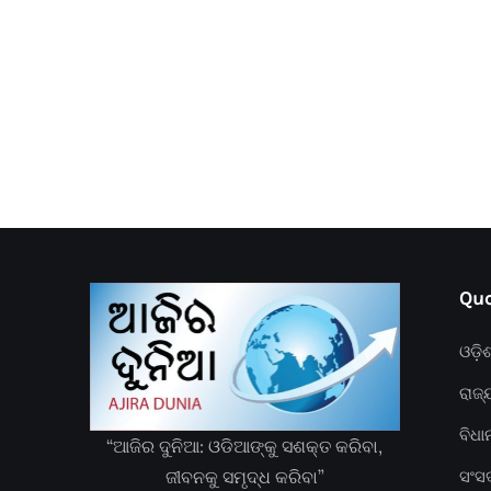
Quc
ଓଡ଼ି
ରାଜ୍
ବିଧ
“ଆଜିର ଦୁନିଆ: ଓଡିଆଙ୍କୁ ସଶକ୍ତ କରିବା,
ଜୀବନକୁ ସମୃଦ୍ଧ କରିବା”
ସଂସ