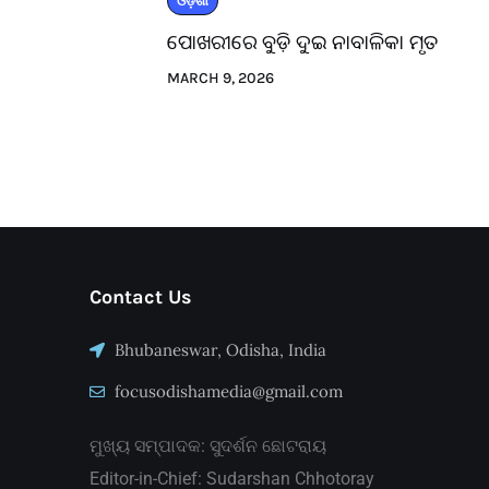
ଓଡ଼ିଶା
ପୋଖରୀରେ ବୁଡ଼ି ଦୁଇ ନାବାଳିକା ମୃତ
MARCH 9, 2026
Contact Us
Bhubaneswar, Odisha, India
focusodishamedia@gmail.com
ମୁଖ୍ୟ ସମ୍ପାଦକ: ସୁଦର୍ଶନ ଛୋଟରାୟ
Editor-in-Chief: Sudarshan Chhotoray