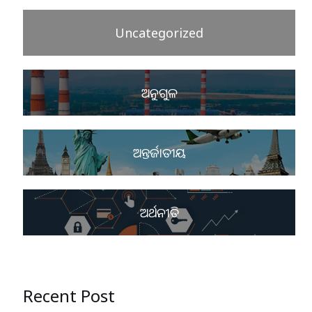
Uncategorized
ଅନୁଗୁଳ
ଅନ୍ତର୍ଜାତୀୟ
ଅର୍ଥନୀତି
Recent Post