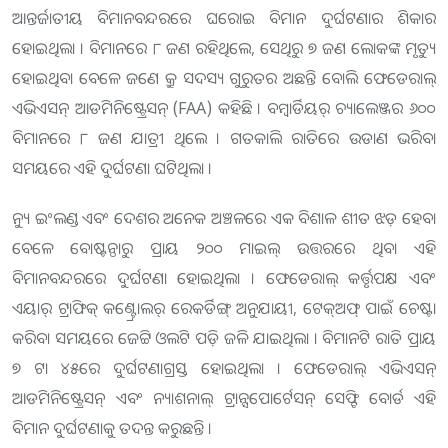
ଆନ୍ତର୍ଜାତୀୟ ବିମାନବନ୍ଦରରେ ଘରୋଇ ବିମାନ ଦୁର୍ଘଟଣାର ଶିକାର
ହୋଇଥିଲା । ବିମାନରେ ୮ ଜଣ ରହିଥିଲେ, ସେଥିରୁ ୭ ଜଣ ଲୋକଙ୍କ ମୃତ୍ୟୁ
ହୋଇଥିବା ବେଳେ ଜଣେ କ୍ରୁ ସଦସ୍ୟ ଗୁରୁତର ଅଛନ୍ତି ବୋଲି ଫେଡେରାଲ୍
ଏଭିଏସନ୍ ଆଡମିନିଷ୍ଟ୍ରେସନ୍ (FAA) କହିଛି । ବମ୍ବାର୍ଡିୟର୍ ଚ୍ୟାଲେଞ୍ଜର ୬୦୦
ବିମାନରେ ୮ ଜଣ ଯାତ୍ରୀ ଥିଲେ । ଗତକାଲି ରାତିରେ ଉଡାଣ ଭରିବା
ସମୟରେ ଏହି ଦୁର୍ଘଟଣା ଘଟିଥିଲା ।
ନ୍ୟୁ ଇଂଲଣ୍ଡ ଏବଂ ଦେଶର ଅନେକ ଅଞ୍ଚଳରେ ଏକ ବିଶାଳ ଶୀତ ଝଡ଼ ହେବା
ବେଳେ ବୋଷ୍ଟନ୍ଠାରୁ ପ୍ରାୟ ୨୦୦ ମାଇଲ୍ ଉତ୍ତରରେ ଥିବା ଏହି
ବିମାନବନ୍ଦରରେ ଦୁର୍ଘଟଣା ହୋଇଥିଲା । ଫେଡେରାଲ୍ କର୍ତ୍ତୃପକ୍ଷ ଏବଂ
ଏୟାର୍ ଟ୍ରାଫିକ୍ କଣ୍ଟ୍ରୋଲର୍ ରେକର୍ଡିଙ୍ଗ୍ ଅନୁଯାୟୀ, ଟେକ୍ଅଫ୍ ପାଇଁ ଚେଷ୍ଟା
କରିବା ସମୟରେ ଜେଟ୍ଟି ଓଲଟି ପଡ଼ି ଜଳି ଯାଇଥିଲା । ବିମାନଟି ରାତି ପ୍ରାୟ
୭ ଟା ୪୫ରେ ଦୁର୍ଘଟଣାଗ୍ରସ୍ତ ହୋଇଥିଲା । ଫେଡେରାଲ୍ ଏଭିଏସନ୍
ଆଡମିନିଷ୍ଟ୍ରେସନ୍ ଏବଂ ନ୍ୟାଶନାଲ୍ ଟ୍ରାନ୍ସପୋର୍ଟେସନ୍ ସେଫ୍ଟି ବୋର୍ଡ ଏହି
ବିମାନ ଦୁର୍ଘଟଣାକୁ ତଦନ୍ତ କରୁଛନ୍ତି ।