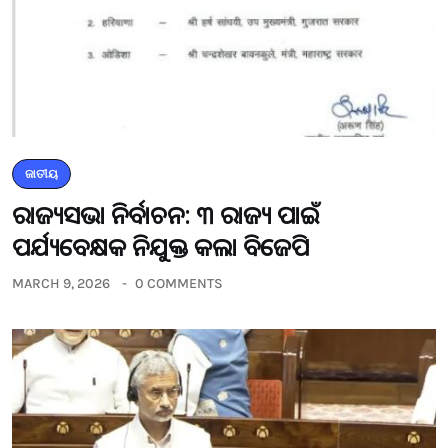
ଜାତୀୟ
ରାଜ୍ୟସଭା ନିର୍ବାଚନ: ୩ ରାଜ୍ୟ ପାଇଁ
ପର୍ଯ୍ୟବେକ୍ଷକ ନିଯୁକ୍ତ କଲା ବିଜେପି
MARCH 9, 2026
0 COMMENTS