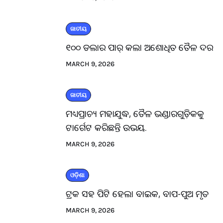
ଜାତୀୟ
୧୦୦ ଡଲାର ପାର୍ କଲା ଅଶୋଧିତ ତୈଳ ଦର
MARCH 9, 2026
ଜାତୀୟ
ମଧ୍ୟପ୍ରାଚ୍ୟ ମହାଯୁଦ୍ଧ, ତୈଳ ଭଣ୍ଡାରଗୁଡ଼ିକକୁ
ଟାର୍ଗେଟ କରିଛନ୍ତି ଉଭୟ.
MARCH 9, 2026
ଓଡ଼ିଶା
ଟ୍ରକ ସହ ପିଟି ହେଲା ବାଇକ, ବାପ-ପୁଅ ମୃତ
MARCH 9, 2026