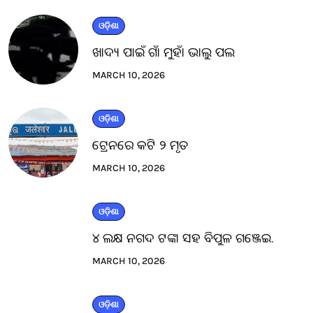
ଓଡ଼ିଶା
ଖାଦ୍ୟ ପାଇଁ ଗାଁ ମୁହାଁ ଭାଲୁ ପଲ
MARCH 10, 2026
ଓଡ଼ିଶା
ଟ୍ରେନରେ କଟି ୨ ମୃତ
MARCH 10, 2026
ଓଡ଼ିଶା
୪ ଲକ୍ଷ ନଗଦ ଟଙ୍କା ସହ ବିପୁଳ ଗଞ୍ଜେଇ.
MARCH 10, 2026
ଓଡ଼ିଶା