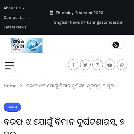
About Us
Thursday, 6 August 2026
Contact Us
English News 👉 kalingastandard.in
Latest News
Home
ବରଫ ଝଡ଼ ଯୋଗୁଁ ବିମାନ ଦୁର୍ଘଟଣାଗ୍ରସ୍ତ, ୭ ମୃତ
ଜାତୀୟ
ବରଫ ଝଡ଼ ଯୋଗୁଁ ବିମାନ ଦୁର୍ଘଟଣାଗ୍ରସ୍ତ, ୭