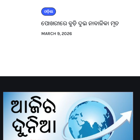
ଓଡ଼ିଶା
ପୋଖରୀରେ ବୁଡ଼ି ଦୁଇ ନାବାଳିକା ମୃତ
MARCH 9, 2026