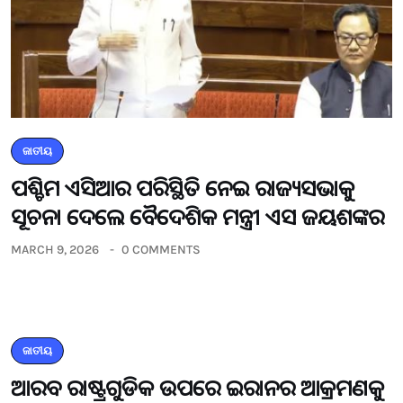
ଜାତୀୟ
ପଶ୍ଚିମ ଏସିଆର ପରିସ୍ଥିତି ନେଇ ରାଜ୍ୟସଭାକୁ
ସୂଚନା ଦେଲେ ବୈଦେଶିକ ମନ୍ତ୍ରୀ ଏସ ଜୟଶଙ୍କର
MARCH 9, 2026
0 COMMENTS
ଜାତୀୟ
ଆରବ ରାଷ୍ଟ୍ରଗୁଡିକ ଉପରେ ଇରାନର ଆକ୍ରମଣକୁ