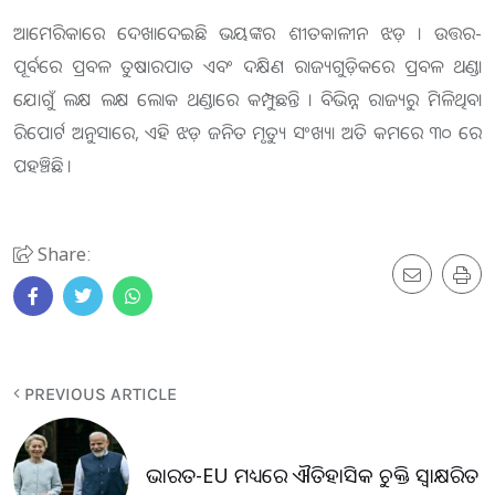
ଆମେରିକାରେ ଦେଖାଦେଇଛି ଭୟଙ୍କର ଶୀତକାଳୀନ ଝଡ଼ । ଉତ୍ତର-
ପୂର୍ବରେ ପ୍ରବଳ ତୁଷାରପାତ ଏବଂ ଦକ୍ଷିଣ ରାଜ୍ୟଗୁଡ଼ିକରେ ପ୍ରବଳ ଥଣ୍ଡା
ଯୋଗୁଁ ଲକ୍ଷ ଲକ୍ଷ ଲୋକ ଥଣ୍ଡାରେ କମ୍ପୁଛନ୍ତି । ବିଭିନ୍ନ ରାଜ୍ୟରୁ ମିଳିଥିବା
ରିପୋର୍ଟ ଅନୁସାରେ, ଏହି ଝଡ଼ ଜନିତ ମୃତ୍ୟୁ ସଂଖ୍ୟା ଅତି କମରେ ୩୦ ରେ
ପହଞ୍ଚିଛି ।
Share:
PREVIOUS ARTICLE
ଭାରତ-EU ମଧ୍ୟରେ ଐତିହାସିକ ଚୁକ୍ତି ସ୍ବାକ୍ଷରିତ