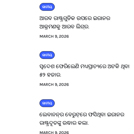
ଜାତୀୟ
ଆରବ ରାଷ୍ଟ୍ରଗୁଡିକ ଉପରେ ଇରାନର
ଆକ୍ରମଣକୁ ଆରବ ଲିଗ୍‌ର.
MARCH 9, 2026
ଜାତୀୟ
ସ୍ବଦେଶ ଫେରିଲେଣି ମଧ୍ୟପ୍ରାଚ୍ୟରେ ଅଟକି ଥିବା
୫୨ ହଜାର.
MARCH 9, 2026
ଜାତୀୟ
ଲେବାନନ୍‌ର ବେରୁଟ୍‌ରେ ଫସିଥିବା ଇରାନର
ରାଷ୍ଟ୍ରଦୂତଙ୍କୁ ଉଦ୍ଧାର କଲା.
MARCH 9, 2026