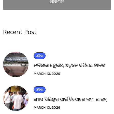
ଅର୍ଥନୀତି
Recent Post
ଓଡ଼ିଶା
ଜଳିଗଲା ଟ୍ରେଲର, ଅଳ୍ପକେ ବର୍ତ୍ତିଲେ ଚାଳକ
MARCH 10, 2026
ଓଡ଼ିଶା
ଗ୍ୟାସ ସିଲିଣ୍ଡର ପାଇଁ ଡିପୋରେ ଲମ୍ବା ଲାଇନ୍
MARCH 10, 2026