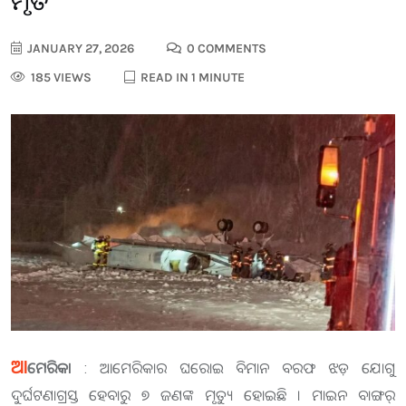
ମୃତ
JANUARY 27, 2026
0 COMMENTS
185 VIEWS
READ IN 1 MINUTE
ଆ
ମେରିକା
: ଆମେରିକାର ଘରୋଇ ବିମାନ ବରଫ ଝଡ଼ ଯୋଗୁ
ଦୁର୍ଘଟଣାଗ୍ରସ୍ତ ହେବାରୁ ୭ ଜଣଙ୍କ ମୃତ୍ୟୁ ହୋଇଛି । ମାଇନ ବାଙ୍ଗର୍