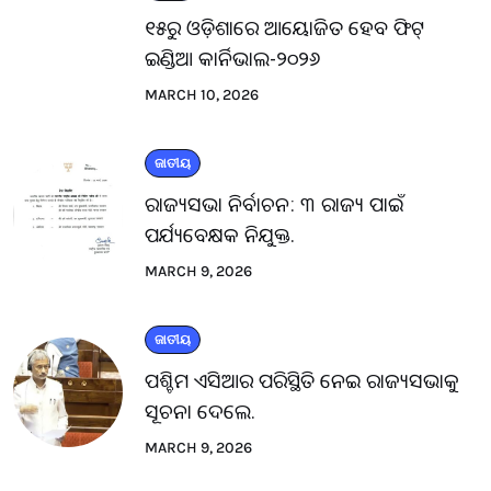
୧୫ରୁ ଓଡ଼ିଶାରେ ଆୟୋଜିତ ହେବ ଫିଟ୍
ଇଣ୍ଡିଆ କାର୍ନିଭାଲ-୨୦୨୬
MARCH 10, 2026
ଜାତୀୟ
ରାଜ୍ୟସଭା ନିର୍ବାଚନ: ୩ ରାଜ୍ୟ ପାଇଁ
ପର୍ଯ୍ୟବେକ୍ଷକ ନିଯୁକ୍ତ.
MARCH 9, 2026
ଜାତୀୟ
ପଶ୍ଚିମ ଏସିଆର ପରିସ୍ଥିତି ନେଇ ରାଜ୍ୟସଭାକୁ
ସୂଚନା ଦେଲେ.
MARCH 9, 2026