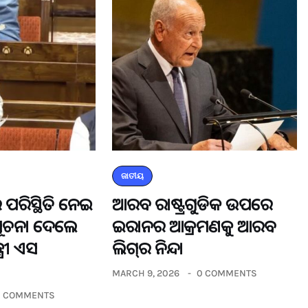
ଜାତୀୟ
 ପରିସ୍ଥିତି ନେଇ
ଆରବ ରାଷ୍ଟ୍ରଗୁଡିକ ଉପରେ
ସୂଚନା ଦେଲେ
ଇରାନର ଆକ୍ରମଣକୁ ଆରବ
୍ରୀ ଏସ
ଲିଗ୍‌ର ନିନ୍ଦା
MARCH 9, 2026
0 COMMENTS
0 COMMENTS