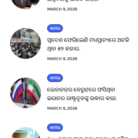
MARCH 9, 2026
ଜାତୀୟ
ସ୍ବଦେଶ ଫେରିଲେଣି ମଧ୍ୟପ୍ରାଚ୍ୟରେ ଅଟକି
ଥିବା ୫୨ ହଜାର.
MARCH 9, 2026
ଜାତୀୟ
ଲେବାନନ୍‌ର ବେରୁଟ୍‌ରେ ଫସିଥିବା
ଇରାନର ରାଷ୍ଟ୍ରଦୂତଙ୍କୁ ଉଦ୍ଧାର କଲା.
MARCH 9, 2026
ଜାତୀୟ