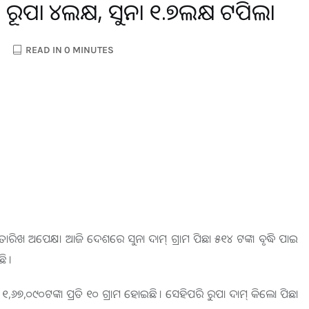
 ରୂପା ୪ଲକ୍ଷ, ସୁନା ୧.୭ଲକ୍ଷ ଟପିଲା
READ IN 0 MINUTES
ରିଖ ଅପେକ୍ଷା ଆଜି ଦେଶରେ ସୁନା ଦାମ୍ ଗ୍ରାମ ପିଛା ୫୧୪ ଟଙ୍କା ବୃଦ୍ଧି ପାଇ
ି ।
,୬୭,୦୯୦ଟଙ୍କା ପ୍ରତି ୧୦ ଗ୍ରାମ ହୋଇଛି । ସେହିପରି ରୁପା ଦାମ୍ କିଲୋ ପିଛା