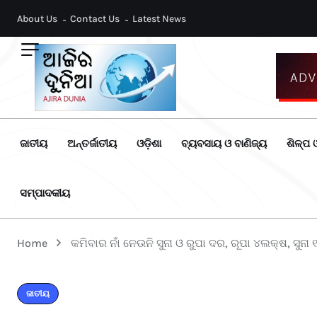
About Us
Contact Us
Latest News
ଜାତୀୟ
ଅନ୍ତର୍ଜାତୀୟ
ଓଡ଼ିଶା
ବ୍ୟବସାୟ ଓ ବାଣିଜ୍ୟ
ଶିଳ୍ପ ଓ
ସମ୍ପାଦକୀୟ
Home
କମିବାର ନାଁ ନେଉନି ସୁନା ଓ ରୁପା ଦର, ରୂପା ୪ଲକ୍ଷ, ସୁନା
ଜାତୀୟ