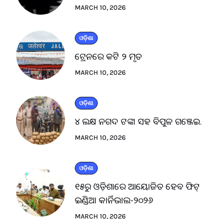
MARCH 10, 2026
ଓଡ଼ିଶା
ଟ୍ରେନରେ କଟି ୨ ମୃତ
MARCH 10, 2026
ଓଡ଼ିଶା
୪ ଲକ୍ଷ ନଗଦ ଟଙ୍କା ସହ ବିପୁଳ ଗଞ୍ଜେଇ.
MARCH 10, 2026
ଓଡ଼ିଶା
୧୫ରୁ ଓଡ଼ିଶାରେ ଆୟୋଜିତ ହେବ ଫିଟ୍
ଇଣ୍ଡିଆ କାର୍ନିଭାଲ-୨୦୨୬
MARCH 10, 2026