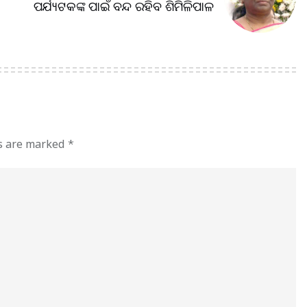
ପର୍ଯ୍ୟଟକଙ୍କ ପାଇଁ ବନ୍ଦ ରହିବ ଶିମିଳିପାଳ
ds are marked
*