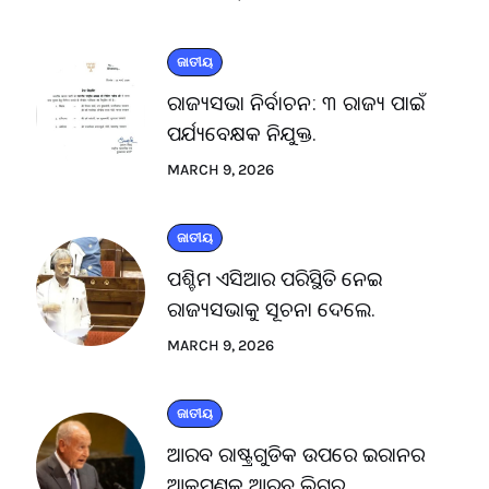
ଜାତୀୟ
ରାଜ୍ୟସଭା ନିର୍ବାଚନ: ୩ ରାଜ୍ୟ ପାଇଁ
ପର୍ଯ୍ୟବେକ୍ଷକ ନିଯୁକ୍ତ.
MARCH 9, 2026
ଜାତୀୟ
ପଶ୍ଚିମ ଏସିଆର ପରିସ୍ଥିତି ନେଇ
ରାଜ୍ୟସଭାକୁ ସୂଚନା ଦେଲେ.
MARCH 9, 2026
ଜାତୀୟ
ଆରବ ରାଷ୍ଟ୍ରଗୁଡିକ ଉପରେ ଇରାନର
ଆକ୍ରମଣକୁ ଆରବ ଲିଗ୍‌ର.