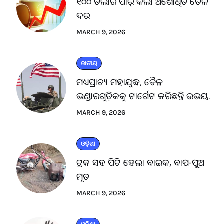
୧୦୦ ଡଲାର ପାର୍ କଲା ଅଶୋଧିତ ତୈଳ
ଦର
MARCH 9, 2026
ଜାତୀୟ
ମଧ୍ୟପ୍ରାଚ୍ୟ ମହାଯୁଦ୍ଧ, ତୈଳ
ଭଣ୍ଡାରଗୁଡ଼ିକକୁ ଟାର୍ଗେଟ କରିଛନ୍ତି ଉଭୟ.
MARCH 9, 2026
ଓଡ଼ିଶା
ଟ୍ରକ ସହ ପିଟି ହେଲା ବାଇକ, ବାପ-ପୁଅ
ମୃତ
MARCH 9, 2026