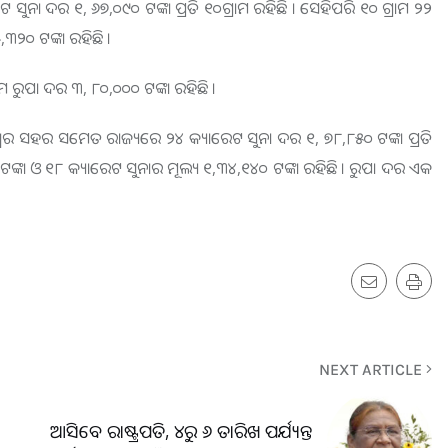
 ସୁନା ଦର ୧, ୬୭,୦୯୦ ଟଙ୍କା ପ୍ରତି ୧୦ଗ୍ରାମ ରହିଛି । ସେହିପରି ୧୦ ଗ୍ରାମ ୨୨
୩୨୦ ଟଙ୍କା ରହିଛି ।
ାମ ରୁପା ଦର ୩, ୮୦,୦୦୦ ଟଙ୍କା ରହିଛି ।
ୱର ସହର ସମେତ ରାଜ୍ୟରେ ୨୪ କ୍ୟାରେଟ ସୁନା ଦର ୧, ୭୮,୮୫୦ ଟଙ୍କା ପ୍ରତି
 ଟଙ୍କା ଓ ୧୮ କ୍ୟାରେଟ ସୁନାର ମୂଲ୍ୟ ୧,୩୪,୧୪୦ ଟଙ୍କା ରହିଛି । ରୁପା ଦର ଏକ
NEXT ARTICLE
ଆସିବେ ରାଷ୍ଟ୍ରପତି, ୪ରୁ ୬ ତାରିଖ ପର୍ଯ୍ୟନ୍ତ