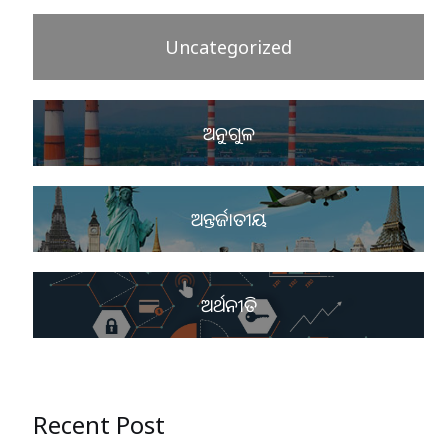
Uncategorized
ଅନୁଗୁଳ
ଅନ୍ତର୍ଜାତୀୟ
ଅର୍ଥନୀତି
Recent Post