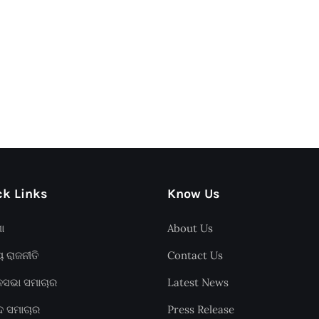
k Links
Know Us
ଶା
About Us
ୟ ରାଜନୀତି
Contact Us
ାନସଭା ସମାଚାର
Latest News
ଦ ସମାଚାର
Press Release