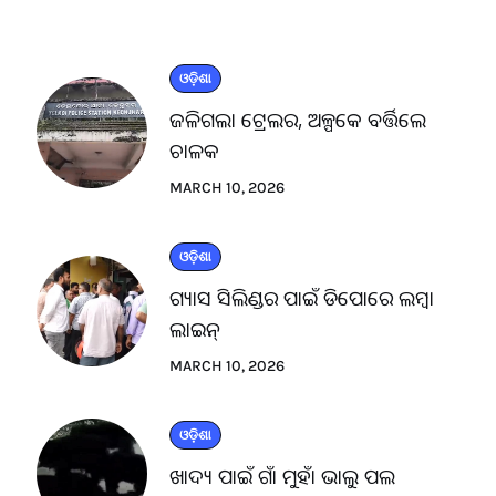
ଓଡ଼ିଶା
ଜଳିଗଲା ଟ୍ରେଲର, ଅଳ୍ପକେ ବର୍ତ୍ତିଲେ
ଚାଳକ
MARCH 10, 2026
ଓଡ଼ିଶା
ଗ୍ୟାସ ସିଲିଣ୍ଡର ପାଇଁ ଡିପୋରେ ଲମ୍ବା
ଲାଇନ୍
MARCH 10, 2026
ଓଡ଼ିଶା
ଖାଦ୍ୟ ପାଇଁ ଗାଁ ମୁହାଁ ଭାଲୁ ପଲ