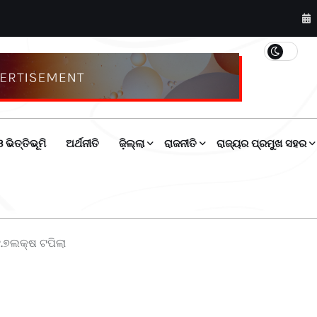
 ଭିତ୍ତିଭୂମି
ଅର୍ଥନୀତି
ଜ଼ିଲ୍ଲା
ରାଜନୀତି
ରାଜ୍ୟର ପ୍ରମୁଖ ସହର
 ୧.୭ଲକ୍ଷ ଟପିଲା