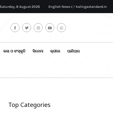
Saturday, 8 August 2026
English News 👉 kalingastandard.in
କଳା ଓ ସଂସ୍କୃତି
ସିନେମା
କ୍ରୀଡା
ପାଣିପାଗ
Top Categories