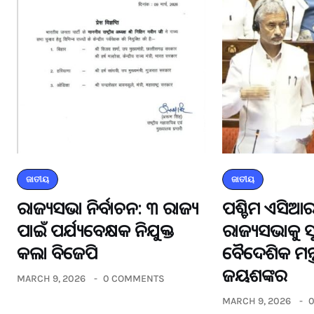
ଜାତୀୟ
ଜାତୀୟ
ରାଜ୍ୟସଭା ନିର୍ବାଚନ: ୩ ରାଜ୍ୟ
ପଶ୍ଚିମ ଏସିଆର
ପାଇଁ ପର୍ଯ୍ୟବେକ୍ଷକ ନିଯୁକ୍ତ
ରାଜ୍ୟସଭାକୁ 
କଲା ବିଜେପି
ବୈଦେଶିକ ମନ୍ତ
ଜୟଶଙ୍କର
MARCH 9, 2026
0 COMMENTS
MARCH 9, 2026