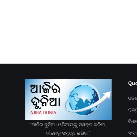
Quc
ଓଡ଼ି
ରାଜ୍
ବିଧ
“ଆଜିର ଦୁନିଆ: ଓଡିଆଙ୍କୁ ସଶକ୍ତ କରିବା,
ଜୀବନକୁ ସମୃଦ୍ଧ କରିବା”
ସଂସ