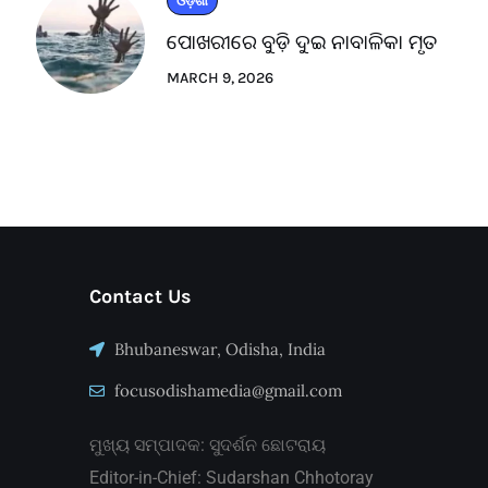
ଓଡ଼ିଶା
ପୋଖରୀରେ ବୁଡ଼ି ଦୁଇ ନାବାଳିକା ମୃତ
MARCH 9, 2026
Contact Us
Bhubaneswar, Odisha, India
focusodishamedia@gmail.com
ମୁଖ୍ୟ ସମ୍ପାଦକ: ସୁଦର୍ଶନ ଛୋଟରାୟ
Editor-in-Chief: Sudarshan Chhotoray