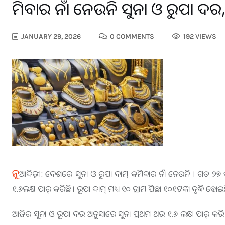
କମିବାର ନାଁ ନେଉନି ସୁନା ଓ ରୁପା ଦର,
JANUARY 29, 2026
0 COMMENTS
192 VIEWS
ନୂ
ଆଦିଲ୍ଲୀ: ଦେଶରେ ସୁନା ଓ ରୁପା ଦାମ୍ କମିବାର ନାଁ ନେଉନି । ଗତ ୨୭ ତା
୧.୬ଲକ୍ଷ ପାର୍ କରିଛି । ରୂପା ଦାମ୍ ମଧ୍ୟ ୧୦ ଗ୍ରାମ ପିଛା ୧୦୧ଟଙ୍କା ବୃଦ୍ଧି ହୋଇଛ
ଆଜିର ସୁନା ଓ ରୂପା ଦର ଅନୁସାରେ ସୁନା ପ୍ରଥମ ଥର ୧.୬ ଲକ୍ଷ ପାର୍ କରି ୧