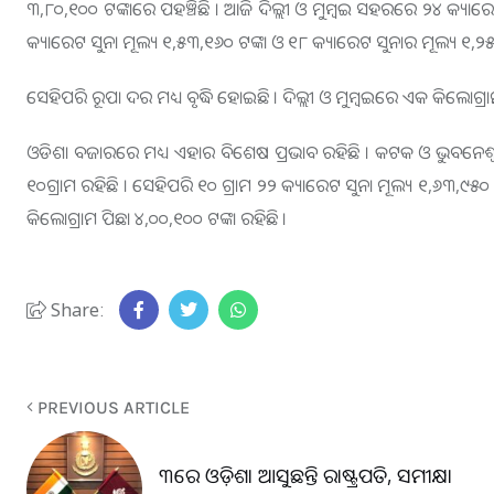
୩,୮୦,୧୦୦ ଟଙ୍କାରେ ପହଞ୍ଚିଛି । ଆଜି ଦିଲ୍ଲୀ ଓ ମୁମ୍ବଇ ସହରରେ ୨୪ କ୍ୟାରେଟ
କ୍ୟାରେଟ ସୁନା ମୂଲ୍ୟ ୧,୫୩,୧୬୦ ଟଙ୍କା ଓ ୧୮ କ୍ୟାରେଟ ସୁନାର ମୂଲ୍ୟ ୧,୨୫,
ସେହିପରି ରୂପା ଦର ମଧ୍ୟ ବୃଦ୍ଧି ହୋଇଛି । ଦିଲ୍ଲୀ ଓ ମୁମ୍ବଇରେ ଏକ କିଲୋଗ୍ର
ଓଡିଶା ବଜାରରେ ମଧ୍ୟ ଏହାର ବିଶେଷ ପ୍ରଭାବ ରହିଛି । କଟକ ଓ ଭୁବନେଶ୍
୧୦ଗ୍ରାମ ରହିଛି । ସେହିପରି ୧୦ ଗ୍ରାମ ୨୨ କ୍ୟାରେଟ ସୁନା ମୂଲ୍ୟ ୧,୬୩,୯୫୦
କିଲୋଗ୍ରାମ ପିଛା ୪,୦୦,୧୦୦ ଟଙ୍କା ରହିଛି ।
Share:
PREVIOUS ARTICLE
୩​‌ରେ ଓଡ଼ିଶା ଆସୁଛନ୍ତି ରାଷ୍ଟ୍ରପତି, ସମୀକ୍ଷା