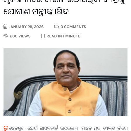
ଯୋଗାଣ ମନ୍ତ୍ରୀଙ୍କ ତାଗିଦ
JANUARY 29, 2026
0 COMMENTS
200 VIEWS
READ IN 1 MINUTE
ଭୁ
ବନେଶ୍ଵର: ଯେଉଁ ରାସନକାର୍ଡ ଉପଭୋକ୍ତା ମାନେ ମୃତ ବ୍ୟକ୍ତିଙ୍କ ନାଁରେ