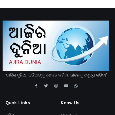
“ଆଜିର ଦୁନିଆ: ଓଡିଆଙ୍କୁ ସଶକ୍ତ କରିବା, ଜୀବନକୁ ସମୃଦ୍ଧ କରିବା”
Quck Links
Know Us