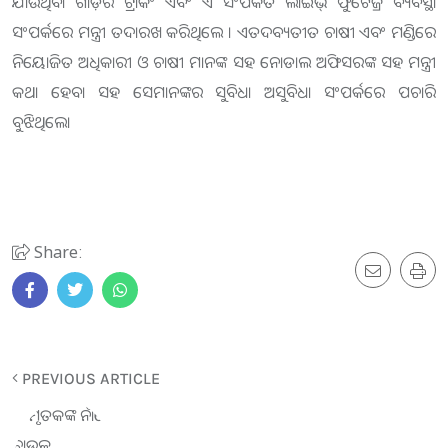
ଯାଉଥିବା ଗାଡ଼ିର ଟ୍ରାକିଂ ଏବଂ ଏ ସଂପର୍କିତ ଲାଇଭ୍ ଫୁଟେଜ୍ର ବ୍ୟବସ୍ଥା
ସଂପର୍କରେ ମନ୍ତ୍ରୀ ତଦାରଖ କରିଥିଲେ । ଏତଦବ୍ୟତୀତ ଚାଷୀ ଏବଂ ମଣ୍ଡିରେ
ନିୟୋଜିତ ଅଧିକାରୀ ଓ ଚାଷୀ ମାନଙ୍କ ସହ ନୋଡାଲ ଅଫିସରଙ୍କ ସହ ମନ୍ତ୍ରୀ
କଥା ହେବା ସହ ସେମାନଙ୍କର ସୁବିଧା ଅସୁବିଧା ସଂପର୍କରେ ପଚାରି
ବୁଝିଥିଲେ।
Share:
PREVIOUS ARTICLE