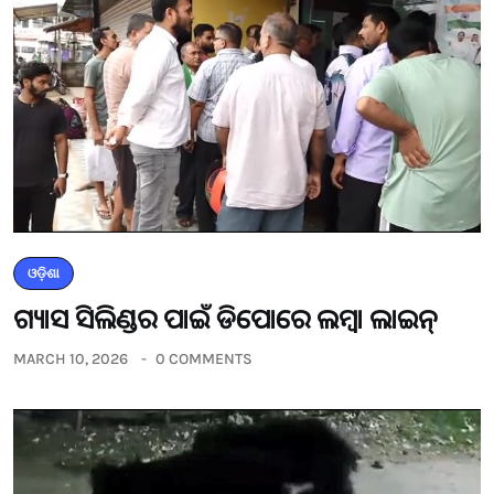
ଓଡ଼ିଶା
ଗ୍ୟାସ ସିଲିଣ୍ଡର ପାଇଁ ଡିପୋରେ ଲମ୍ବା ଲାଇନ୍
MARCH 10, 2026
0 COMMENTS