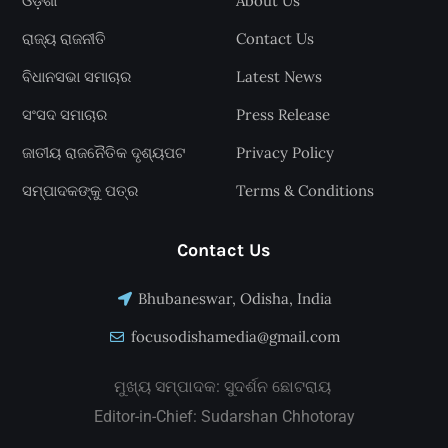
ଓଡ଼ିଶା
About Us
ରାଜ୍ୟ ରାଜନୀତି
Contact Us
ବିଧାନସଭା ସମାଚାର
Latest News
ସଂସଦ ସମାଚାର
Press Release
ଜାତୀୟ ରାଜନୈତିକ ଦୃଶ୍ୟପଟ
Privacy Policy
ସମ୍ପାଦକଙ୍କୁ ପତ୍ର
Terms & Conditions
Contact Us
Bhubaneswar, Odisha, India
focusodishamedia@gmail.com
ମୁଖ୍ୟ ସମ୍ପାଦକ: ସୁଦର୍ଶନ ଛୋଟରାୟ
Editor-in-Chief: Sudarshan Chhotoray