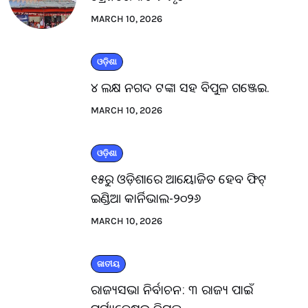
MARCH 10, 2026
ଓଡ଼ିଶା
୪ ଲକ୍ଷ ନଗଦ ଟଙ୍କା ସହ ବିପୁଳ ଗଞ୍ଜେଇ.
MARCH 10, 2026
ଓଡ଼ିଶା
୧୫ରୁ ଓଡ଼ିଶାରେ ଆୟୋଜିତ ହେବ ଫିଟ୍
ଇଣ୍ଡିଆ କାର୍ନିଭାଲ-୨୦୨୬
MARCH 10, 2026
ଜାତୀୟ
ରାଜ୍ୟସଭା ନିର୍ବାଚନ: ୩ ରାଜ୍ୟ ପାଇଁ