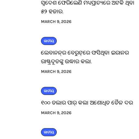
ସ୍ବଦେଶ ଫେରିଲେଣି ମଧ୍ୟପ୍ରାଚ୍ୟରେ ଅଟକି ଥିବା
୫୨ ହଜାର.
MARCH 9, 2026
ଜାତୀୟ
ଲେବାନନ୍‌ର ବେରୁଟ୍‌ରେ ଫସିଥିବା ଇରାନର
ରାଷ୍ଟ୍ରଦୂତଙ୍କୁ ଉଦ୍ଧାର କଲା.
MARCH 9, 2026
ଜାତୀୟ
୧୦୦ ଡଲାର ପାର୍ କଲା ଅଶୋଧିତ ତୈଳ ଦର
MARCH 9, 2026
ଜାତୀୟ