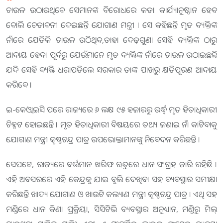
ଚାଉଳ ଉଠାଉଥିବେ ସେମାନଙ୍କ ବିରୋଧରେ କଡା କାର୍ଯ୍ୟାନୁଷ୍ଠାନ ହେବ
ବୋଲି ଚେତାବନୀ ଦେଇଛନ୍ତି ଯୋଗାଣ ମନ୍ତ୍ରୀ । ସେ କହିଛନ୍ତି ମୃତ ବ୍ୟକ୍ତିଙ୍କ
ନାଁରେ ଯେତିକି ଚାଉଳ ଉଠିଥିବ,ତାହା ଦେଢ଼ଗୁଣା ସେହି ବ୍ୟକ୍ତିଙ୍କ ଠାରୁ
ଆଦାୟ ହେବ। ପୂର୍ବରୁ ଯେଉଁମାନେ ମୃତ ବ୍ୟକ୍ତିଙ୍କ ନାଁରେ ଚାଉଳ ଉଠାଇଛନ୍ତି
ଯଦି ସେହି ବ୍ୟକ୍ତି ଧରାପଡିଲେ ସରକାର ତାଙ୍କ ପାଖରୁ କ୍ଷତିପୂରଣ ଆଦାୟ
କରିବେ ।
ଇ-କେଓ୍ବାଇସି ପରେ ରାଜ୍ୟରେ ୬ ଲକ୍ଷ ୯୫ ହଜାରରୁ ଉର୍ଦ୍ଧ୍ୱ ମୃତ ହିତାଧିକାରୀ
ଚିହ୍ନଟ ହୋଇଛନ୍ତି । ମୃତ ହିତାଧିକାରୀ ବିଷୟରେ ତଥ୍ୟ ଜଣାଇ ନାଁ କାଟିବାକୁ
ଯୋଗାଣ ମନ୍ତ୍ରୀ କୃଷ୍ଣଚନ୍ଦ୍ର ପାତ୍ର ଉପଭୋକ୍ତାମାନଙ୍କୁ ନିବେଦନ କରିଛନ୍ତି ।
ସେପଟେ, ରାଜ୍ୟରେ ବର୍ତ୍ତମାନ ଖରିଫ ଋତୁରେ ଧାନ ସଂଗ୍ରହ ଜାରି ରହିଛି ।
ଏହି ଅବସରରେ ଏହି କେନ୍ଦ୍ରକୁ ଯାଇ ବୁଲି ଦେଖିବା ସହ ବ୍ୟବସ୍ଥାର ସମୀକ୍ଷା
କରିଛନ୍ତି ଖାଦ୍ୟ ଯୋଗାଣ ଓ ଖାଉଟି କଲ୍ୟାଣ ମନ୍ତ୍ରୀ କୃଷ୍ଣଚନ୍ଦ୍ର ପାତ୍ର । ଏଥି ସହ
ମଣ୍ଡିରେ ଧାନ କିଣା ପ୍ରକ୍ରିୟା, ସିସିଟିଭି ବ୍ୟବସ୍ଥାର ଅନୁଧ୍ୟାନ, ମଣ୍ଡିରୁ ମିଲ୍