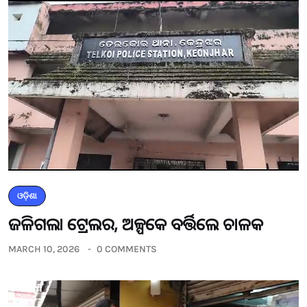
ଓଡ଼ିଶା
ଜଳିଗଲା ଟ୍ରେଲର, ଅଳ୍ପକେ ବର୍ତ୍ତିଲେ ଚାଳକ
MARCH 10, 2026
0 COMMENTS