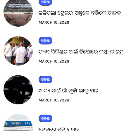
ଓଡ଼ିଶା
ଜଳିଗଲା ଟ୍ରେଲର, ଅଳ୍ପକେ ବର୍ତ୍ତିଲେ ଚାଳକ
MARCH 10, 2026
ଓଡ଼ିଶା
ଗ୍ୟାସ ସିଲିଣ୍ଡର ପାଇଁ ଡିପୋରେ ଲମ୍ବା ଲାଇନ୍
MARCH 10, 2026
ଓଡ଼ିଶା
ଖାଦ୍ୟ ପାଇଁ ଗାଁ ମୁହାଁ ଭାଲୁ ପଲ
MARCH 10, 2026
ଓଡ଼ିଶା
ଟ୍ରେନରେ କଟି ୨ ମୃତ