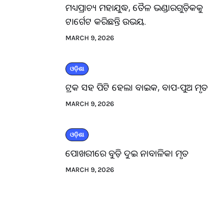
ମଧ୍ୟପ୍ରାଚ୍ୟ ମହାଯୁଦ୍ଧ, ତୈଳ ଭଣ୍ଡାରଗୁଡ଼ିକକୁ
ଟାର୍ଗେଟ କରିଛନ୍ତି ଉଭୟ.
MARCH 9, 2026
ଓଡ଼ିଶା
ଟ୍ରକ ସହ ପିଟି ହେଲା ବାଇକ, ବାପ-ପୁଅ ମୃତ
MARCH 9, 2026
ଓଡ଼ିଶା
ପୋଖରୀରେ ବୁଡ଼ି ଦୁଇ ନାବାଳିକା ମୃତ
MARCH 9, 2026