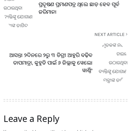
ପ୍ରଦୂଷଣ ପ୍ରମାଣପତ୍ର ଥିଲେ ଛାଡ଼ ହେବ ପୂର୍ବ
ଜରିମାନା
NEXT ARTICLE
ଆସନ୍ତା ୨ଦିନରେ ୨ରୁ ୩ ଡିଗ୍ରୀ ଆହୁରି ବଢ଼ିବ
ତାପମାତ୍ରା, କୁହୁଡି ପାଇଁ ୬ ଜିଲ୍ଲାକୁ ୱେଲୋ
ୱାର୍ଣ୍ଣିଂ
Leave a Reply