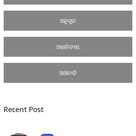
ଅନୁଗୁଳ
ଅନ୍ତର୍ଜାତୀୟ
ଅର୍ଥନୀତି
Recent Post