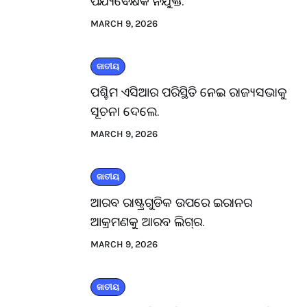
ପର୍ଯ୍ୟବେକ୍ଷକ ନିଯୁକ୍ତ.
MARCH 9, 2026
ଜାତୀୟ
ପଶ୍ଚିମ ଏସିଆର ପରିସ୍ଥିତି ନେଇ ରାଜ୍ୟସଭାକୁ
ସୂଚନା ଦେଲେ.
MARCH 9, 2026
ଜାତୀୟ
ଆରବ ରାଷ୍ଟ୍ରଗୁଡିକ ଉପରେ ଇରାନର
ଆକ୍ରମଣକୁ ଆରବ ଲିଗ୍‌ର.
MARCH 9, 2026
ଜାତୀୟ