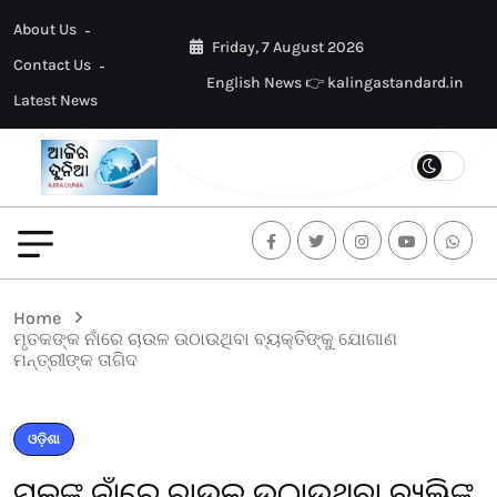
About Us
Friday, 7 August 2026
Contact Us
English News 👉 kalingastandard.in
Latest News
Home
ମୃତକଙ୍କ ନାଁରେ ଚାଉଳ ଉଠାଉଥିବା ବ୍ୟକ୍ତିଙ୍କୁ ଯୋଗାଣ
ମନ୍ତ୍ରୀଙ୍କ ତାଗିଦ
ଓଡ଼ିଶା
ମୃତକଙ୍କ ନାଁରେ ଚାଉଳ ଉଠାଉଥିବା ବ୍ୟକ୍ତିଙ୍କୁ