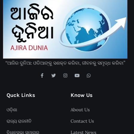
“ଆଜିର ଦୁନିଆ: ଓଡିଆଙ୍କୁ ସଶକ୍ତ କରିବା, ଜୀବନକୁ ସମୃଦ୍ଧ କରିବା”
Quck Links
Know Us
ଓଡ଼ିଶା
About Us
ରାଜ୍ୟ ରାଜନୀତି
Contact Us
ବିଧାନସଭା ସମାଚାର
Latest News