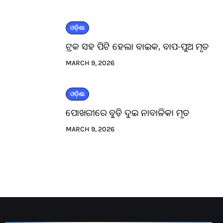
ଓଡ଼ିଶା
ଟ୍ରକ ସହ ପିଟି ହେଲା ବାଇକ, ବାପ-ପୁଅ ମୃତ
MARCH 9, 2026
ଓଡ଼ିଶା
ପୋଖରୀରେ ବୁଡ଼ି ଦୁଇ ନାବାଳିକା ମୃତ
MARCH 9, 2026