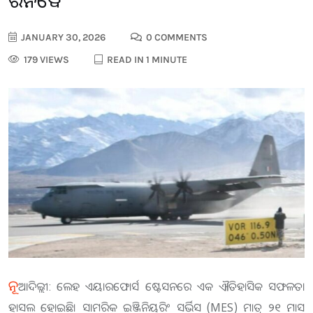
ରନୱେ
JANUARY 30, 2026
0 COMMENTS
179 VIEWS
READ IN 1 MINUTE
ନୂ
ଆଦିଲ୍ଲୀ: ଲେହ ଏୟାରଫୋର୍ସ ଷ୍ଟେସନରେ ଏକ ଐତିହାସିକ ସଫଳତା
ହାସଲ ହୋଇଛି। ସାମରିକ ଇଞ୍ଜିନିୟରିଂ ସର୍ଭିସ (MES) ମାତ୍ର ୨୧ ମାସ