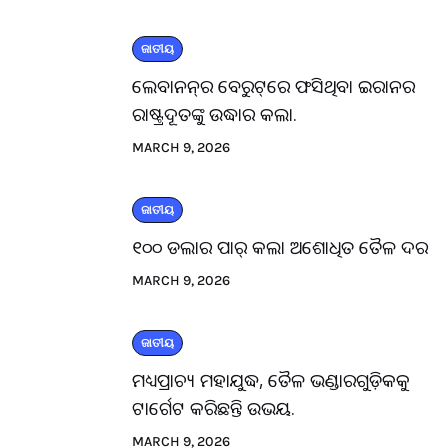
ଜାତୀୟ
ଲେବାନନ୍‌ର ବେରୁଟ୍‌ରେ ଫସିଥିବା ଇରାନର
ରାଷ୍ଟ୍ରଦୂତଙ୍କୁ ଉଦ୍ଧାର କଲା.
MARCH 9, 2026
ଜାତୀୟ
୧୦୦ ଡଲାର ପାର୍ କଲା ଅଶୋଧିତ ତୈଳ ଦର
MARCH 9, 2026
ଜାତୀୟ
ମଧ୍ୟପ୍ରାଚ୍ୟ ମହାଯୁଦ୍ଧ, ତୈଳ ଭଣ୍ଡାରଗୁଡ଼ିକକୁ
ଟାର୍ଗେଟ କରିଛନ୍ତି ଉଭୟ.
MARCH 9, 2026