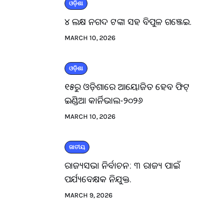
ଓଡ଼ିଶା
୪ ଲକ୍ଷ ନଗଦ ଟଙ୍କା ସହ ବିପୁଳ ଗଞ୍ଜେଇ.
MARCH 10, 2026
ଓଡ଼ିଶା
୧୫ରୁ ଓଡ଼ିଶାରେ ଆୟୋଜିତ ହେବ ଫିଟ୍
ଇଣ୍ଡିଆ କାର୍ନିଭାଲ-୨୦୨୬
MARCH 10, 2026
ଜାତୀୟ
ରାଜ୍ୟସଭା ନିର୍ବାଚନ: ୩ ରାଜ୍ୟ ପାଇଁ
ପର୍ଯ୍ୟବେକ୍ଷକ ନିଯୁକ୍ତ.
MARCH 9, 2026