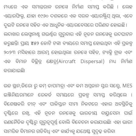
ମଧ୍ୟରେ ଏକ ସମାନ୍ତରାଳ ରନୱେ ନିର୍ମାଣ ସମାପ୍ତ କରିଛି । ଲେହ
ଏୟାରଫିଲ୍ଡ, ଯାହା ୧୯୬୦ ଦଶକରେ ଏକ ସରଳ ଏୟାରଷ୍ଟ୍ରିପ୍ ଥିଲା, ଏବେ
ଦୁଇଟି ରନୱେ ସହିତ ଏକ ଆଧୁନିକ ଏୟାରବେସରେ ପରିଣତ ହୋଇଛି ।
ଲଦାଖର ଲେଫ୍ଟନାଣ୍ଟ ଗଭର୍ଣ୍ଣର ଗୁରୁବାର ଏହି ନୂତନ ରନୱେକୁ ଉଦଘାଟନ
କରୁଛନ୍ତି। ପ୍ରାୟ ₹୪୫୨ କୋଟି ଟଙ୍କା ବ୍ୟୟରେ ସମାପ୍ତ ହୋଇଥିବା ଏହି ପ୍ରକଳ୍ପ
୨୦୨୩ ମସିହାରେ ଆରମ୍ଭ ହୋଇଥିଲା। ରନୱେ ସହିତ, ଟ୍ୟାକ୍ସି ଟ୍ରାକ ଏବଂ
ଏକ ବିମାନ ବିଚ୍ଛିନ୍ନ କ୍ଷେତ୍ର(Aircraft Dispersal) ମଧ୍ୟ ନିର୍ମାଣ
କରାଯାଇଛି।
ଉଚ୍ଚ ସ୍ଥାନ,ଜିରୋ ରୁ କମ୍ ତାପମାତ୍ରା ଏବଂ କମ ଅମ୍ଳଜାନ ସ୍ତର ସତ୍ତ୍ୱେ, MES
ଇଞ୍ଜିନିୟରମାନେ ରେକର୍ଡ ସମୟରେ ପ୍ରକଳ୍ପ ସମାପ୍ତ କରିଥିଲେ ।
ବିଶେଷକରି ଚୀନ୍ ଏବଂ ପାକିସ୍ତାନ ସୀମା ନିକଟରେ ଏହାର ଅବସ୍ଥିତିକୁ
ଦୃଷ୍ଟିରେ ରଖି, ଏହି ନୂତନ ରନୱେକୁ ଭାରତୀୟ ବାୟୁସେନା ପାଇଁ
ରଣନୈତିକ ଦୃଷ୍ଟିରୁ ଗୁରୁତ୍ୱପୂର୍ଣ୍ଣ ବୋଲି ବିବେଚନା କରାଯାଉଛି। ଏହା ଭାରୀ
ସାମରିକ ବିମାନର ଗତିବିଧି ଏବଂ କାର୍ଯ୍ୟକୁ ଯଥେଷ୍ଟ ସୁଦୃଢ଼ ​​କରିବ।