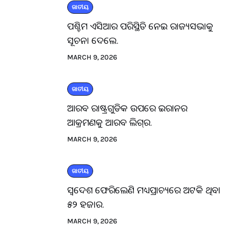
ଜାତୀୟ
ପଶ୍ଚିମ ଏସିଆର ପରିସ୍ଥିତି ନେଇ ରାଜ୍ୟସଭାକୁ
ସୂଚନା ଦେଲେ.
MARCH 9, 2026
ଜାତୀୟ
ଆରବ ରାଷ୍ଟ୍ରଗୁଡିକ ଉପରେ ଇରାନର
ଆକ୍ରମଣକୁ ଆରବ ଲିଗ୍‌ର.
MARCH 9, 2026
ଜାତୀୟ
ସ୍ବଦେଶ ଫେରିଲେଣି ମଧ୍ୟପ୍ରାଚ୍ୟରେ ଅଟକି ଥିବା
୫୨ ହଜାର.
MARCH 9, 2026