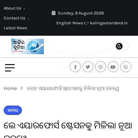
About Us
Sunday, 9 August 2026
Contact Us
English News 👉 kalingastandard.in
Latest News
Home
ଲେହ ଏୟାରଫୋର୍ସ ଷ୍ଟେସନକୁ ମିଳିଲା ନୂଆ ରନୱେ
ଜାତୀୟ
ଲେହ ଏୟାରଫୋର୍ସ ଷ୍ଟେସନକୁ ମିଳିଲା ନୂଆ