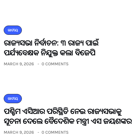
ଜାତୀୟ
ରାଜ୍ୟସଭା ନିର୍ବାଚନ: ୩ ରାଜ୍ୟ ପାଇଁ
ପର୍ଯ୍ୟବେକ୍ଷକ ନିଯୁକ୍ତ କଲା ବିଜେପି
MARCH 9, 2026
0 COMMENTS
ଜାତୀୟ
ପଶ୍ଚିମ ଏସିଆର ପରିସ୍ଥିତି ନେଇ ରାଜ୍ୟସଭାକୁ
ସୂଚନା ଦେଲେ ବୈଦେଶିକ ମନ୍ତ୍ରୀ ଏସ ଜୟଶଙ୍କର
MARCH 9, 2026
0 COMMENTS