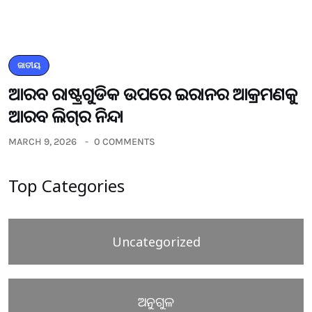
ଜାତୀୟ
ଆରବ ରାଷ୍ଟ୍ରଗୁଡିକ ଉପରେ ଇରାନର ଆକ୍ରମଣକୁ
ଆରବ ଲିଗ୍‌ର ନିନ୍ଦା
MARCH 9, 2026
0 COMMENTS
Top Categories
Uncategorized
ଅନୁଗୁଳ