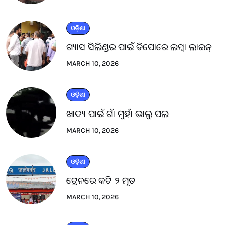
ଓଡ଼ିଶା
ଗ୍ୟାସ ସିଲିଣ୍ଡର ପାଇଁ ଡିପୋରେ ଲମ୍ବା ଲାଇନ୍
MARCH 10, 2026
ଓଡ଼ିଶା
ଖାଦ୍ୟ ପାଇଁ ଗାଁ ମୁହାଁ ଭାଲୁ ପଲ
MARCH 10, 2026
ଓଡ଼ିଶା
ଟ୍ରେନରେ କଟି ୨ ମୃତ
MARCH 10, 2026