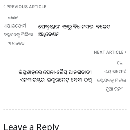
PREVIOUS ARTICLE
ଫେବୃୟାରୀ ୧୭ରୁ ବିଧାନସଭା ବଜେଟ
ଅଧିବେଶନ
NEXT ARTICLE
କିସ୍ତୱାଡ଼ରେ ସେନା-ଜୈସ୍‌ ଆତଙ୍କବାଦୀ
ଏନକାଉଣ୍ଟର, ଇଣ୍ଟରନେଟ୍‌ ସେବା ଠପ୍
Leave a Reply