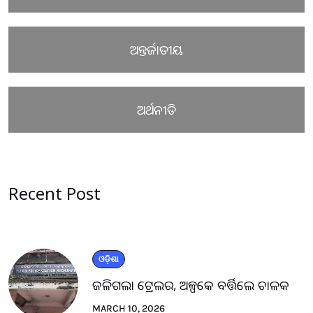
ଅନ୍ତର୍ଜାତୀୟ
ଅର୍ଥନୀତି
Recent Post
ଓଡ଼ିଶା
ଜଳିଗଲା ଟ୍ରେଲର, ଅଳ୍ପକେ ବର୍ତ୍ତିଲେ ଚାଳକ
MARCH 10, 2026