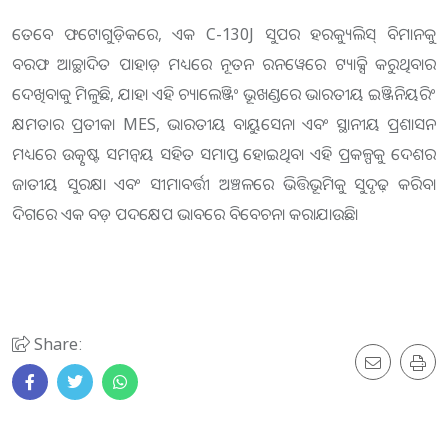
ତେବେ ଫଟୋଗୁଡ଼ିକରେ, ଏକ C-130J ସୁପର ହରକ୍ୟୁଲିସ୍ ବିମାନକୁ
ବରଫ ଆଚ୍ଛାଦିତ ପାହାଡ଼ ମଧ୍ୟରେ ନୂତନ ରନୱେରେ ଟ୍ୟାକ୍ସି କରୁଥିବାର
ଦେଖିବାକୁ ମିଳୁଛି, ଯାହା ଏହି ଚ୍ୟାଲେଞ୍ଜିଂ ଭୂଖଣ୍ଡରେ ଭାରତୀୟ ଇଞ୍ଜିନିୟରିଂ
କ୍ଷମତାର ପ୍ରତୀକ। MES, ଭାରତୀୟ ବାୟୁସେନା ଏବଂ ସ୍ଥାନୀୟ ପ୍ରଶାସନ
ମଧ୍ୟରେ ଉତ୍କୃଷ୍ଟ ସମନ୍ୱୟ ସହିତ ସମାପ୍ତ ହୋଇଥିବା ଏହି ପ୍ରକଳ୍ପକୁ ଦେଶର
ଜାତୀୟ ସୁରକ୍ଷା ଏବଂ ସୀମାବର୍ତ୍ତୀ ଅଞ୍ଚଳରେ ଭିତ୍ତିଭୂମିକୁ ସୁଦୃଢ଼ ​​କରିବା
ଦିଗରେ ଏକ ବଡ଼ ପଦକ୍ଷେପ ଭାବରେ ବିବେଚନା କରାଯାଉଛି।
Share: