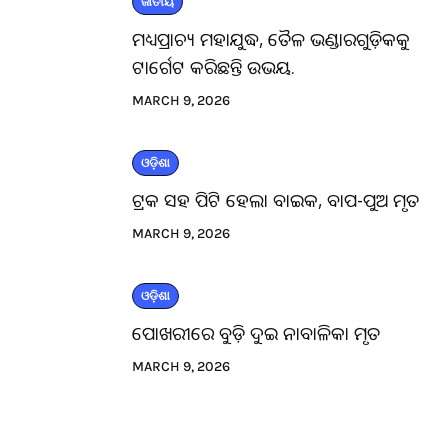
ଜାତୀୟ
ମଧ୍ୟପ୍ରାଚ୍ୟ ମହାଯୁଦ୍ଧ, ତୈଳ ଭଣ୍ଡାରଗୁଡ଼ିକକୁ
ଟାର୍ଗେଟ କରିଛନ୍ତି ଉଭୟ.
MARCH 9, 2026
ଓଡ଼ିଶା
ଟ୍ରକ ସହ ପିଟି ହେଲା ବାଇକ, ବାପ-ପୁଅ ମୃତ
MARCH 9, 2026
ଓଡ଼ିଶା
ପୋଖରୀରେ ବୁଡ଼ି ଦୁଇ ନାବାଳିକା ମୃତ
MARCH 9, 2026