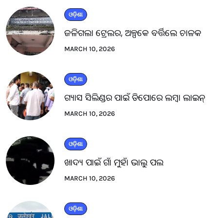
ଓଡ଼ିଶା
ଜଳିଗଲା ଟ୍ରେଲର, ଅଳ୍ପକେ ବର୍ତ୍ତିଲେ ଚାଳକ
MARCH 10, 2026
ଓଡ଼ିଶା
ଗ୍ୟାସ ସିଲିଣ୍ଡର ପାଇଁ ଡିପୋରେ ଲମ୍ବା ଲାଇନ୍
MARCH 10, 2026
ଓଡ଼ିଶା
ଖାଦ୍ୟ ପାଇଁ ଗାଁ ମୁହାଁ ଭାଲୁ ପଲ
MARCH 10, 2026
ଓଡ଼ିଶା