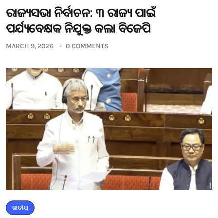
ରାଜ୍ୟସଭା ନିର୍ବାଚନ: ୩ ରାଜ୍ୟ ପାଇଁ
ପର୍ଯ୍ୟବେକ୍ଷକ ନିଯୁକ୍ତ କଲା ବିଜେପି
MARCH 9, 2026
0 COMMENTS
ଜାତୀୟ