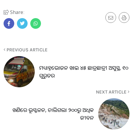
Share:
PREVIOUS ARTICLE
ମଧ୍ୟାହ୍ନଭୋଜନ ଖାଇ ୪୫ ଛାତ୍ରଛାତ୍ରୀ ଅସୁସ୍ଥ, ୧୦
ଗୁରୁତର
NEXT ARTICLE
ଖଣିରେ ଭୂସ୍ଖଳନ, ଚାଲିଗଲା ୨୦୦ରୁ ଅଧିକ
ଜୀବନ