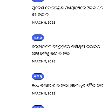
ସ୍ବଦେଶ ଫେରିଲେଣି ମଧ୍ୟପ୍ରାଚ୍ୟରେ ଅଟକି ଥିବା
୫୨ ହଜାର.
MARCH 9, 2026
ଜାତୀୟ
ଲେବାନନ୍‌ର ବେରୁଟ୍‌ରେ ଫସିଥିବା ଇରାନର
ରାଷ୍ଟ୍ରଦୂତଙ୍କୁ ଉଦ୍ଧାର କଲା.
MARCH 9, 2026
ଜାତୀୟ
୧୦୦ ଡଲାର ପାର୍ କଲା ଅଶୋଧିତ ତୈଳ ଦର
MARCH 9, 2026