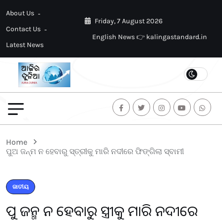
About Us
Friday, 7 August 2026
Contact Us
English News 👉 kalingastandard.in
Latest News
Home
ପୁଅ ଜନ୍ମ ନ ହେବାରୁ ସ୍ତ୍ରୀକୁ ମାରି ନଦୀରେ ଫିଙ୍ଗିଲା ସ୍ବାମୀ
ଜାତୀୟ
ପୁଅ ଜନ୍ମ ନ ହେବାରୁ ସ୍ତ୍ରୀକୁ ମାରି ନଦୀରେ