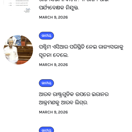
ପର୍ଯ୍ୟବେକ୍ଷକ ନିଯୁକ୍ତ.
MARCH 9, 2026
ଜାତୀୟ
ପଶ୍ଚିମ ଏସିଆର ପରିସ୍ଥିତି ନେଇ ରାଜ୍ୟସଭାକୁ
ସୂଚନା ଦେଲେ.
MARCH 9, 2026
ଜାତୀୟ
ଆରବ ରାଷ୍ଟ୍ରଗୁଡିକ ଉପରେ ଇରାନର
ଆକ୍ରମଣକୁ ଆରବ ଲିଗ୍‌ର.
MARCH 9, 2026
ଜାତୀୟ