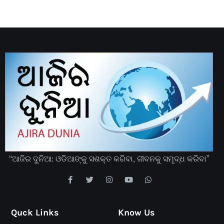
“ଆଜିର ଦୁନିଆ: ଓଡିଆଙ୍କୁ ସଶକ୍ତ କରିବା, ଜୀବନକୁ ସମୃଦ୍ଧ କରିବା”
Quck Links
Know Us