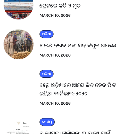
ଟ୍ରେନରେ କଟି ୨ ମୃତ
MARCH 10, 2026
ଓଡ଼ିଶା
୪ ଲକ୍ଷ ନଗଦ ଟଙ୍କା ସହ ବିପୁଳ ଗଞ୍ଜେଇ.
MARCH 10, 2026
ଓଡ଼ିଶା
୧୫ରୁ ଓଡ଼ିଶାରେ ଆୟୋଜିତ ହେବ ଫିଟ୍
ଇଣ୍ଡିଆ କାର୍ନିଭାଲ-୨୦୨୬
MARCH 10, 2026
ଜାତୀୟ
ରାଜ୍ୟସଭା ନିର୍ବାଚନ: ୩ ରାଜ୍ୟ ପାଇଁ