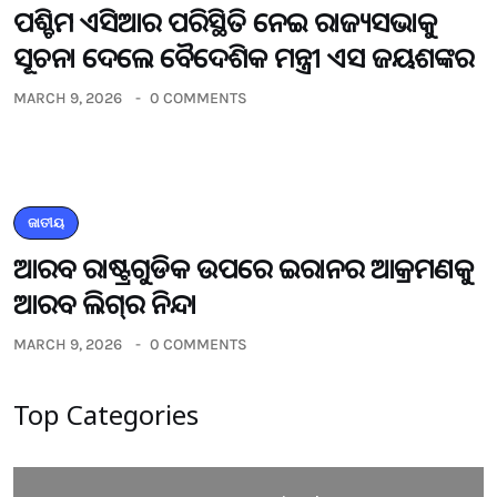
ପଶ୍ଚିମ ଏସିଆର ପରିସ୍ଥିତି ନେଇ ରାଜ୍ୟସଭାକୁ
ସୂଚନା ଦେଲେ ବୈଦେଶିକ ମନ୍ତ୍ରୀ ଏସ ଜୟଶଙ୍କର
MARCH 9, 2026
0 COMMENTS
ଜାତୀୟ
ଆରବ ରାଷ୍ଟ୍ରଗୁଡିକ ଉପରେ ଇରାନର ଆକ୍ରମଣକୁ
ଆରବ ଲିଗ୍‌ର ନିନ୍ଦା
MARCH 9, 2026
0 COMMENTS
Top Categories