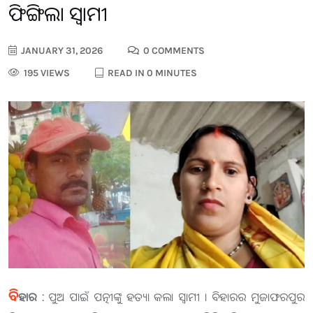
ଫିଙ୍ଗିଲା ସ୍ବାମୀ
JANUARY 31, 2026
0 COMMENTS
195 VIEWS
READ IN 0 MINUTES
ବି
ହାର :
ପୁଅ ପାଇଁ ପତ୍ନୀଙ୍କୁ ହତ୍ୟା କଲା ସ୍ବାମୀ । ବିହାରର ମୁଜାଫରପୁର