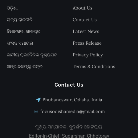
ଓଡ଼ିଶା
About Us
ରାଜ୍ୟ ରାଜନୀତି
Contact Us
ବିଧାନସଭା ସମାଚାର
Latest News
ସଂସଦ ସମାଚାର
Press Release
ଜାତୀୟ ରାଜନୈତିକ ଦୃଶ୍ୟପଟ
Privacy Policy
ସମ୍ପାଦକଙ୍କୁ ପତ୍ର
Terms & Conditions
Contact Us
Bhubaneswar, Odisha, India
focusodishamedia@gmail.com
ମୁଖ୍ୟ ସମ୍ପାଦକ: ସୁଦର୍ଶନ ଛୋଟରାୟ
Editor-in-Chief: Sudarshan Chhotoray