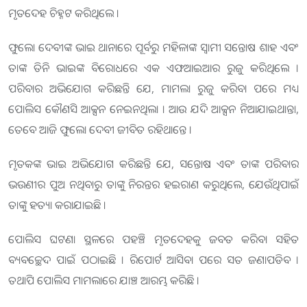
ମୃତଦେହ ଚିହ୍ନଟ କରିଥିଲେ ।
ଫୁଲୋ ଦେବୀଙ୍କ ଭାଇ ଥାନାରେ ପୂର୍ବରୁ ମହିଳାଙ୍କ ସ୍ୱାମୀ ସନ୍ତୋଷ ଶାହ ଏବଂ
ତାଙ୍କ ତିନି ଭାଇଙ୍କ ବିରୋଧରେ ଏକ ଏଫଆଇଆର ରୁଜୁ କରିଥିଲେ ।
ପରିବାର ଅଭିଯୋଗ କରିଛନ୍ତି ଯେ, ମାମଲା ରୁଜୁ କରିବା ପରେ ମଧ୍ୟ
ପୋଲିସ କୌଣସି ଆକ୍ସନ ନେଇନଥିଲା । ଆଉ ଯଦି ଆକ୍ସନ ନିଆଯାଇଥାନ୍ତା,
ତେବେ ଆଜି ଫୁଲୋ ଦେବୀ ଜୀବିତ ରହିଥାନ୍ତେ ।
ମୃତକଙ୍କ ଭାଇ ଅଭିଯୋଗ କରିଛନ୍ତି ଯେ, ସନ୍ତୋଷ ଏବଂ ତାଙ୍କ ପରିବାର
ଭଉଣୀର ପୁଅ ନଥିବାରୁ ତାଙ୍କୁ ନିରନ୍ତର ହଇରାଣ କରୁଥିଲେ, ଯେଉଁଥିପାଇଁ
ତାଙ୍କୁ ହତ୍ୟା କରାଯାଇଛି ।
ପୋଲିସ ଘଟଣା ସ୍ଥଳରେ ପହଞ୍ଚି ମୃତଦେହକୁ ଜବତ କରିବା ସହିତ
ବ୍ୟବଚ୍ଛେଦ ପାଇଁ ପଠାଇଛି । ରିପୋର୍ଟ ଆସିବା ପରେ ସତ ଜଣାପଡିବ ।
ତଥାପି ପୋଲିସ ମାମଲାରେ ଯାଞ୍ଚ ଆରମ୍ଭ କରିଛି ।