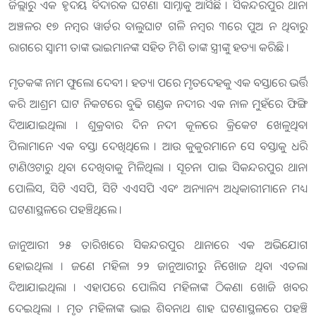
ଜିଲ୍ଲାରୁ ଏକ ହୃଦୟ ବିଦାରକ ଘଟଣା ସାମ୍ନାକୁ ଆସିଛି । ସିକନ୍ଦରପୁର ଥାନା
ଅଞ୍ଚଳର ୧୭ ନମ୍ବର ୱାର୍ଡର ବାଲୁଘାଟ ଗଳି ନମ୍ବର ୩ରେ ପୁଅ ନ ଥିବାରୁ
ରାଗରେ ସ୍ୱାମୀ ତାଙ୍କ ଭାଇମାନଙ୍କ ସହିତ ମିଶି ତାଙ୍କ ସ୍ତ୍ରୀଙ୍କୁ ହତ୍ୟା କରିଛି ।
ମୃତକଙ୍କ ନାମ ଫୁଲୋ ଦେବୀ । ହତ୍ୟା ପରେ ମୃତଦେହକୁ ଏକ ବସ୍ତାରେ ଭର୍ତ୍ତି
କରି ଆଶ୍ରମ ଘାଟ ନିକଟରେ ବୁଢି ଗଣ୍ଡକ ନଦୀର ଏକ ନାଳ ମୁହଁରେ ଫିଙ୍ଗି
ଦିଆଯାଇଥିଲା । ଶୁକ୍ରବାର ଦିନ ନଦୀ କୂଳରେ କ୍ରିକେଟ ଖେଳୁଥିବା
ପିଲାମାନେ ଏକ ବସ୍ତା ଦେଖିଥିଲେ । ଆଉ କୁକୁରମାନେ ସେ ବସ୍ତାକୁ ଧରି
ଟାଣିଓଟାରୁ ଥିବା ଦେଖିବାକୁ ମିଳିଥିଲା । ସୂଚନା ପାଇ ସିକନ୍ଦରପୁର ଥାନା
ପୋଲିସ, ସିଟି ଏସପି, ସିଟି ଏଏସପି ଏବଂ ଅନ୍ୟାନ୍ୟ ଅଧିକାରୀମାନେ ମଧ୍ୟ
ଘଟଣାସ୍ଥଳରେ ପହଞ୍ଚିଥିଲେ ।
ଜାନୁଆରୀ ୨୫ ତାରିଖରେ ସିକନ୍ଦରପୁର ଥାନାରେ ଏକ ଅଭିଯୋଗ
ହୋଇଥିଲା । ଜଣେ ମହିଳା ୨୨ ଜାନୁଆରୀରୁ ନିଖୋଜ ଥିବା ଏତଲା
ଦିଆଯାଇଥିଲା । ଏହାପରେ ପୋଲିସ ମହିଳାଙ୍କ ଠିକଣା ଖୋଜି ଖବର
ଦେଇଥିଲା । ମୃତ ମହିଳାଙ୍କ ଭାଇ ଶିବନାଥ ଶାହ ଘଟଣାସ୍ଥଳରେ ପହଞ୍ଚି