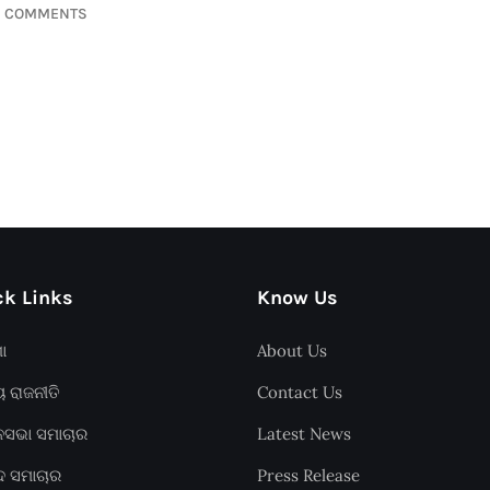
0 COMMENTS
k Links
Know Us
ଶା
About Us
ୟ ରାଜନୀତି
Contact Us
ାନସଭା ସମାଚାର
Latest News
ଦ ସମାଚାର
Press Release