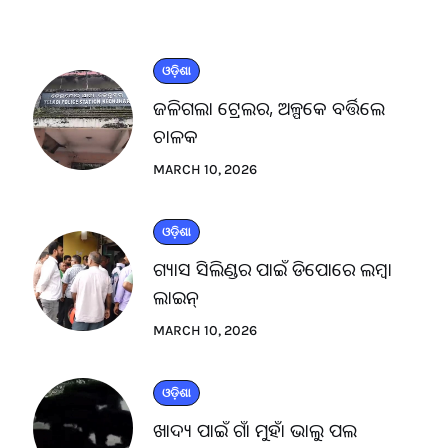
ଓଡ଼ିଶା
ଜଳିଗଲା ଟ୍ରେଲର, ଅଳ୍ପକେ ବର୍ତ୍ତିଲେ
ଚାଳକ
MARCH 10, 2026
ଓଡ଼ିଶା
ଗ୍ୟାସ ସିଲିଣ୍ଡର ପାଇଁ ଡିପୋରେ ଲମ୍ବା
ଲାଇନ୍
MARCH 10, 2026
ଓଡ଼ିଶା
ଖାଦ୍ୟ ପାଇଁ ଗାଁ ମୁହାଁ ଭାଲୁ ପଲ