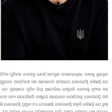
ଭ୍ଲାଡିମିର ପୁଟିନଙ୍କ ତରଫରୁ ଯେଉଁ ଆମନ୍ତ୍ରଣ କରାଯାଇଥିଲା, ତାହାକୁ ୟୁକ୍ରେନ
ି। ଗୁରୁବାର ସାମ୍ବାଦିକଙ୍କ ସହ ଆଲୋଚନା ସମୟରେ ଜେଲେନ୍‌ସ୍କି କହିଛନ୍ତି ଯେ
ଦ ପ୍ରସଙ୍ଗରେ ପୁଟିନ କିମ୍ବା ଆମେରିକା ରାଷ୍ଟ୍ରପତି ଡୋନାଲ୍ଡ ଟ୍ରମ୍ପଙ୍କ ସହ
ୟତୀତ ଅନ୍ୟ ଯେକୌଣସି ରାଷ୍ଟ୍ରରେ ଆୟୋଜନ କରାଯିବାକୁ ଜେଲେନ୍‌ସ୍କି ସର୍ତ୍ତ
େଲେନ୍‌ସ୍କି ପ୍ରସ୍ତାବ ମଧ୍ୟ ଦେଇଛନ୍ତି। ଜେଲେନ୍‌ସ୍କି ଆହୁରି କହିଛନ୍ତି ଯେ ରୁଷ୍‌
 ସେ ପର୍ଯ୍ୟନ୍ତ ୟୁକ୍ରେନ ପ୍ରତିଆକ୍ରମଣ ଜାରି ରଖିବ। ବର୍ତ୍ତମାନ ରୁଷ-ୟୁକ୍ରେନ