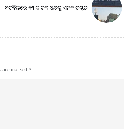
ବଡ଼ବିଲରେ ବ୍ୟାଙ୍କ ଡକାୟତକୁ ଏନକାଉଣ୍ଟର
ds are marked
*