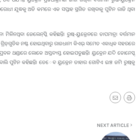
ିରୋଧୀ ଯୁଦ୍ଧକୁ ଅତି କମରେ ଏକ ସପ୍ତାହ ସ୍ଥଗିତ ରଖିବାକୁ ପୁଟିନ ରାଜି ଥିବା
ମିଳିନଥିବା ଜେଲେନ୍‌ସ୍କି କହିଛନ୍ତି। ରୁଷ୍‌-ୟୁକ୍ରେନରେ ତାପମାତ୍ରା ବର୍ତ୍ତମାନ
ୁତ୍‌ ଗ୍ରିଡ୍‌ଗୁଡିକ ନଷ୍ଟ ହୋଇଥିବାରୁ ରାଜଧାନୀ କିଏଭ୍‌ ସମେତ ଏକାଧିକ ସହରରେ
ରୁ ପ୍ରବଳ ଥଣ୍ଡାରେ ଲୋକେ ଅସ୍ତବ୍ୟସ୍ତ ହୋଇପଡୁଛନ୍ତି। ୟୁକ୍ରେନ ଯଦି ଡୋନେସ୍କ୍‌
ି ପୁଟିନ କହିଛନ୍ତି। ତେ​‌େ​‌ବ ୟୁକ୍ରେନ ତାହାର ଗୋଟିଏ ଇଞ୍ଚ ଜମି ରୁଷ୍‌କୁ
NEXT ARTICLE