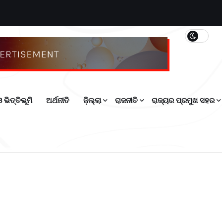
 ଭିତ୍ତିଭୂମି
ଅର୍ଥନୀତି
ଜ଼ିଲ୍ଲା
ରାଜନୀତି
ରାଜ୍ୟର ପ୍ରମୁଖ ସହର