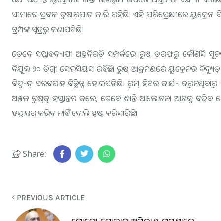
ସୀମାରେ ପ୍ରବଳ ତୁଷାରପାତ ଜାରି ରହିଛି। ଏହି ପରିପ୍ରେକ୍ଷୀରେ ୟୁକ୍ରେନ ବ
ଟ୍ରମ୍ପଙ୍କ ସୂତ୍ରରୁ ଜଣାପଡିଛି।
ତେବେ ସପ୍ତାହବ୍ୟାପୀ ଅସ୍ତ୍ରବିରତି ସମ୍ପର୍କରେ ରୁଷ୍‌ ତରଫରୁ କୌଣସି ସୂଚନା 
ବିଯୁକ୍ତ ୨୦ ଡିଗ୍ରୀ ସେଲସିୟସ ରହିଛି। ରୁଷ୍‌ ଆକ୍ରମଣରେ ୟୁକ୍ରେନର ବିଦ୍ୟ
ବିଦ୍ୟୁତ୍‌ ସରବରାହ ବିଚ୍ଛିନ୍ନ ହୋଇପଡିଛି। ରୁମ୍‌ ହିଟର କାର୍ଯ୍ୟ କରୁନଥିବା
ଅଞ୍ଚଳ ରୁଷ୍‌କୁ ହସ୍ତାନ୍ତର କରେ, ତେବେ ଶାନ୍ତି ଆଲୋଚନା ଆଗକୁ ବଢିବ ବୋଲ
ହସ୍ତାନ୍ତର କରିବ ନାହିଁ ବୋଲି ସ୍ପଷ୍ଟ କରିସାରିଛି।
Share:
PREVIOUS ARTICLE