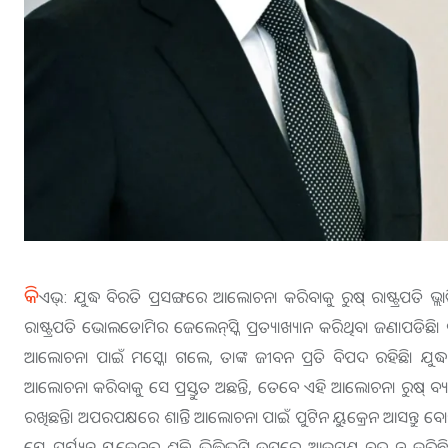
କି
ଏଭ୍‌: ଯୁଦ୍ଧ ବିରତି ପ୍ରସଙ୍ଗରେ ଆଲୋଚନା କରିବାକୁ ରୁଷ୍‌ ରାଷ୍ଟ୍ରପତି 
ରାଷ୍ଟ୍ରପତି ଭୋଲଡୋମିର ଜେଲେନ୍‌ସ୍କି ପ୍ରତ୍ୟାଖ୍ୟାନ କରିଥିବା ଜଣାପଡିଛ
ଆଲୋଚନା ପାଇଁ ମସ୍କୋ ଗଲେ, ତାଙ୍କ ଜୀବନ ପ୍ରତି ବିପଦ ରହିଛି। ଯୁଦ୍ଧ ବନ୍
ଆଲୋଚନା କରିବାକୁ ସେ ପ୍ରସ୍ତୁତ ଅଛନ୍ତି, ତେବେ ଏହି ଆଲୋଚନା ରୁଷ୍‌ ବ୍
ରଖିଛନ୍ତି। ଅପରପକ୍ଷରେ ଶାନ୍ତିି ଆଲୋଚନା ପାଇଁ ପୁଟିନ ୟୁକ୍ରେନ ଆସନ୍ତୁ ବୋଲି ଜ
ଯେ ପର୍ଯ୍ୟନ୍ତ ୟୁକ୍ରେନର ଶକ୍ତି ଭିତ୍ତିଭୂମି ଉପରେ ଆକ୍ରମଣ ବନ୍ଦ ନ କରିଛି,