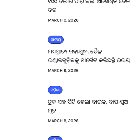
୧୦୦ ଡଲାର ପାର୍ କଲା ଅଶୋଧିତ ତୈଳ
ଦର
MARCH 9, 2026
ଜାତୀୟ
ମଧ୍ୟପ୍ରାଚ୍ୟ ମହାଯୁଦ୍ଧ, ତୈଳ
ଭଣ୍ଡାରଗୁଡ଼ିକକୁ ଟାର୍ଗେଟ କରିଛନ୍ତି ଉଭୟ.
MARCH 9, 2026
ଓଡ଼ିଶା
ଟ୍ରକ ସହ ପିଟି ହେଲା ବାଇକ, ବାପ-ପୁଅ
ମୃତ
MARCH 9, 2026