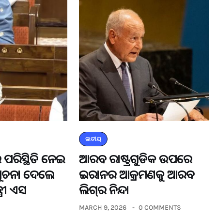
ଜାତୀୟ
 ପରିସ୍ଥିତି ନେଇ
ଆରବ ରାଷ୍ଟ୍ରଗୁଡିକ ଉପରେ
ସୂଚନା ଦେଲେ
ଇରାନର ଆକ୍ରମଣକୁ ଆରବ
୍ରୀ ଏସ
ଲିଗ୍‌ର ନିନ୍ଦା
MARCH 9, 2026
0 COMMENTS