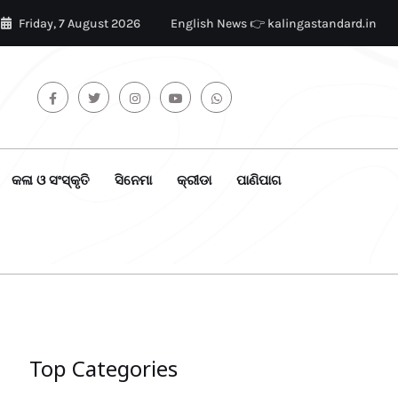
Friday, 7 August 2026
English News 👉 kalingastandard.in
କଳା ଓ ସଂସ୍କୃତି
ସିନେମା
କ୍ରୀଡା
ପାଣିପାଗ
Top Categories