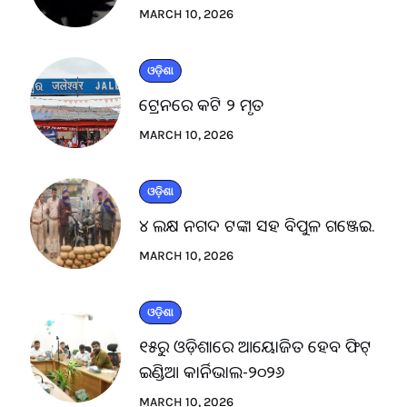
MARCH 10, 2026
ଓଡ଼ିଶା
ଟ୍ରେନରେ କଟି ୨ ମୃତ
MARCH 10, 2026
ଓଡ଼ିଶା
୪ ଲକ୍ଷ ନଗଦ ଟଙ୍କା ସହ ବିପୁଳ ଗଞ୍ଜେଇ.
MARCH 10, 2026
ଓଡ଼ିଶା
୧୫ରୁ ଓଡ଼ିଶାରେ ଆୟୋଜିତ ହେବ ଫିଟ୍
ଇଣ୍ଡିଆ କାର୍ନିଭାଲ-୨୦୨୬
MARCH 10, 2026