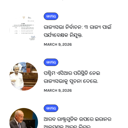
ଜାତୀୟ
ରାଜ୍ୟସଭା ନିର୍ବାଚନ: ୩ ରାଜ୍ୟ ପାଇଁ
ପର୍ଯ୍ୟବେକ୍ଷକ ନିଯୁକ୍ତ.
MARCH 9, 2026
ଜାତୀୟ
ପଶ୍ଚିମ ଏସିଆର ପରିସ୍ଥିତି ନେଇ
ରାଜ୍ୟସଭାକୁ ସୂଚନା ଦେଲେ.
MARCH 9, 2026
ଜାତୀୟ
ଆରବ ରାଷ୍ଟ୍ରଗୁଡିକ ଉପରେ ଇରାନର
ଆକ୍ରମଣକୁ ଆରବ ଲିଗ୍‌ର.