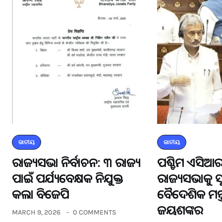
ଜାତୀୟ
ଜାତୀୟ
ରାଜ୍ୟସଭା ନିର୍ବାଚନ: ୩ ରାଜ୍ୟ
ପଶ୍ଚିମ ଏସିଆର
ପାଇଁ ପର୍ଯ୍ୟବେକ୍ଷକ ନିଯୁକ୍ତ
ରାଜ୍ୟସଭାକୁ 
କଲା ବିଜେପି
ବୈଦେଶିକ ମନ୍ତ
ଜୟଶଙ୍କର
MARCH 9, 2026
0 COMMENTS