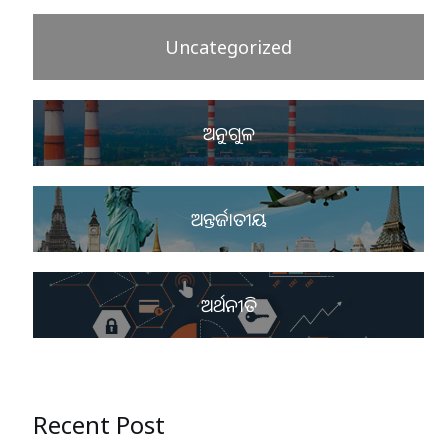
Uncategorized
ଅନୁଗୁଳ
ଅନ୍ତର୍ଜାତୀୟ
ଅର୍ଥନୀତି
Recent Post