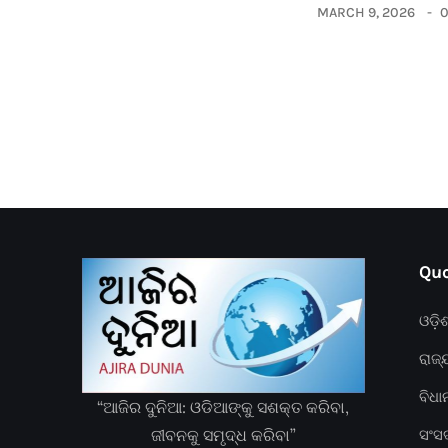
MARCH 9, 2026
Quc
ଓଡ଼ି
ରାଜ୍
ବିଧ
“ଆଜିର ଦୁନିଆ: ଓଡିଆଙ୍କୁ ସଶକ୍ତ କରିବା,
ଜୀବନକୁ ସମୃଦ୍ଧ କରିବା”
ସଂସ