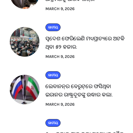
MARCH 9, 2026
ଜାତୀୟ
ସ୍ବଦେଶ ଫେରିଲେଣି ମଧ୍ୟପ୍ରାଚ୍ୟରେ ଅଟକି
ଥିବା ୫୨ ହଜାର.
MARCH 9, 2026
ଜାତୀୟ
ଲେବାନନ୍‌ର ବେରୁଟ୍‌ରେ ଫସିଥିବା
ଇରାନର ରାଷ୍ଟ୍ରଦୂତଙ୍କୁ ଉଦ୍ଧାର କଲା.
MARCH 9, 2026
ଜାତୀୟ