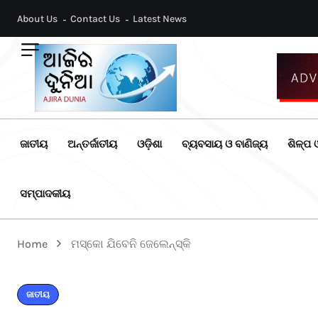
About Us
Contact Us
Latest News
ଜାତୀୟ
ଅନ୍ତର୍ଜାତୀୟ
ଓଡ଼ିଶା
ବ୍ୟବସାୟ ଓ ବାଣିଜ୍ୟ
ଶିଳ୍ପ ଓ
ସମ୍ପାଦକୀୟ
Home
ମସ୍କୋ ଯିବେନି ଜେଲେନ୍‌ସ୍କି
ଜାତୀୟ