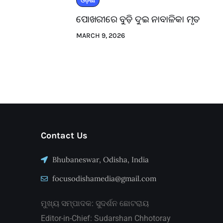
ଓଡ଼ିଶା
ପୋଖରୀରେ ବୁଡ଼ି ଦୁଇ ନାବାଳିକା ମୃତ
MARCH 9, 2026
Contact Us
Bhubaneswar, Odisha, India
focusodishamedia@gmail.com
ମୁଖ୍ୟ ସମ୍ପାଦକ: ସୁଦର୍ଶନ ଛୋଟରାୟ
Editor-in-Chief: Sudarshan Chhotoray