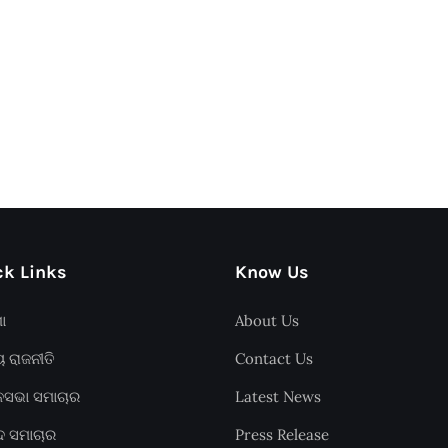
k Links
Know Us
ଶା
About Us
ୟ ରାଜନୀତି
Contact Us
ାନସଭା ସମାଚାର
Latest News
ଦ ସମାଚାର
Press Release