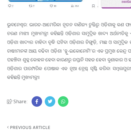
ଭୁବନେଶ୍ଵର: ଭାରତ-ଆମେରିକା ନୂତନ ବାଣିଜ୍ୟ ଚୁକ୍ତିରୁ ଓଡ଼ିଶାକୁ କଣ ଫ
ଚରଣ ମାଝୀ। ମୁଖ୍ୟମନ୍ତ୍ରୀ କହିଛନ୍ତି ଓଡ଼ିଶାର ସାମୁଦ୍ରିକ ଖାଦ୍ୟ ଅର୍ଥନ
ଓଡ଼ିଶା ଖାଦ୍ୟର ଚାହିଦା ବୃଦ୍ଧି ଘଟିବ। ଓଡ଼ିଶାର ଚିଙ୍ଗୁଡ଼ି, ମାଛ ଓ ସାମୁ
ଚାଷୀମାନଙ୍କ ଆୟ ବଢିବ। ଓଡ଼ିଶା ‘ବ୍ଲୁ-ଇକୋନୋମି’ର ଏକ ପ୍ରମୁଖ କେନ୍ଦ୍ର 
ପହଞ୍ଚିବ। ଶୁଳ୍କ କୋହଳ ହେବା କାରଣରୁ ରପ୍ତାନି ସହଜ ହେବ। ବୁଣାକାର ଓ ହସ୍
ଓଡ଼ିଶାର ପାରମ୍ପରିକ ପୋଷାକ ଏକ ନୂଆ ଟ୍ରେଣ୍ଡ୍ ସୃଷ୍ଟି କରିବ। ସମ୍ବ
କହିଛନ୍ତି ମୁଖ୍ୟମନ୍ତ୍ରୀ।
Share:
PREVIOUS ARTICLE