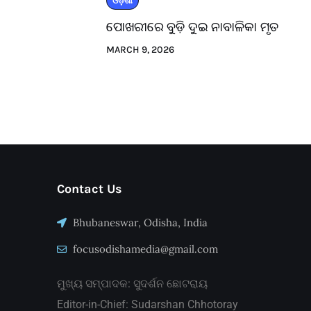
ଓଡ଼ିଶା
ପୋଖରୀରେ ବୁଡ଼ି ଦୁଇ ନାବାଳିକା ମୃତ
MARCH 9, 2026
Contact Us
Bhubaneswar, Odisha, India
focusodishamedia@gmail.com
ମୁଖ୍ୟ ସମ୍ପାଦକ: ସୁଦର୍ଶନ ଛୋଟରାୟ
Editor-in-Chief: Sudarshan Chhotoray