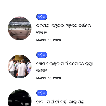
ଓଡ଼ିଶା
ଜଳିଗଲା ଟ୍ରେଲର, ଅଳ୍ପକେ ବର୍ତ୍ତିଲେ
ଚାଳକ
MARCH 10, 2026
ଓଡ଼ିଶା
ଗ୍ୟାସ ସିଲିଣ୍ଡର ପାଇଁ ଡିପୋରେ ଲମ୍ବା
ଲାଇନ୍
MARCH 10, 2026
ଓଡ଼ିଶା
ଖାଦ୍ୟ ପାଇଁ ଗାଁ ମୁହାଁ ଭାଲୁ ପଲ