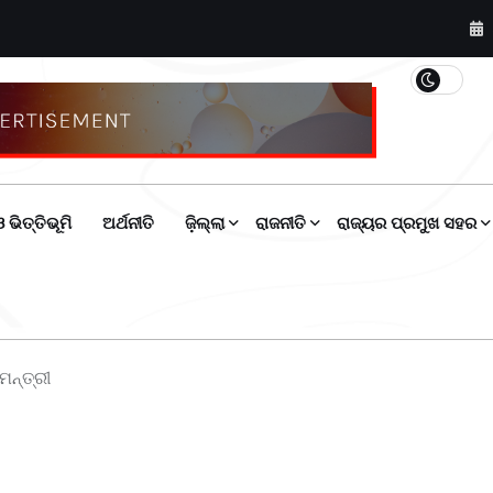
 ଭିତ୍ତିଭୂମି
ଅର୍ଥନୀତି
ଜ଼ିଲ୍ଲା
ରାଜନୀତି
ରାଜ୍ୟର ପ୍ରମୁଖ ସହର
ମନ୍ତ୍ରୀ