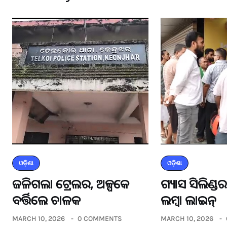
ଓଡ଼ିଶା
ଓଡ଼ିଶା
ଜଳିଗଲା ଟ୍ରେଲର, ଅଳ୍ପକେ
ଗ୍ୟାସ ସିଲିଣ୍
ବର୍ତ୍ତିଲେ ଚାଳକ
ଲମ୍ବା ଲାଇନ୍
MARCH 10, 2026
0 COMMENTS
MARCH 10, 2026