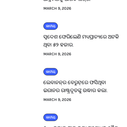
MARCH 9, 2026
ଜାତୀୟ
ସ୍ବଦେଶ ଫେରିଲେଣି ମଧ୍ୟପ୍ରାଚ୍ୟରେ ଅଟକି
ଥିବା ୫୨ ହଜାର.
MARCH 9, 2026
ଜାତୀୟ
ଲେବାନନ୍‌ର ବେରୁଟ୍‌ରେ ଫସିଥିବା
ଇରାନର ରାଷ୍ଟ୍ରଦୂତଙ୍କୁ ଉଦ୍ଧାର କଲା.
MARCH 9, 2026
ଜାତୀୟ