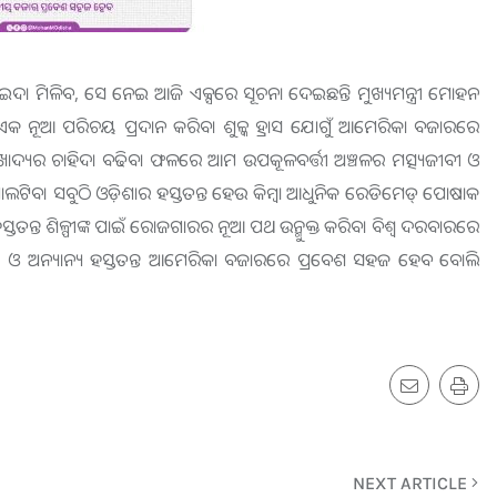
ାଇଦା ମିଳିବ, ସେ ନେଇ ଆଜି ଏକ୍ସରେ ସୂଚନା ଦେଇଛନ୍ତି ମୁଖ୍ୟମନ୍ତ୍ରୀ ମୋହନ
ୀତିକୁ ଏକ ନୂଆ ପରିଚୟ ପ୍ରଦାନ କରିବ। ଶୁଳ୍କ ହ୍ରାସ ଯୋଗୁଁ ଆମେରିକା ବଜାରରେ
ଦ୍ରିକ ଖାଦ୍ୟର ଚାହିଦା ବଢିବ। ଫଳରେ ଆମ ଉପକୂଳବର୍ତ୍ତୀ ଅଞ୍ଚଳର ମତ୍ସ୍ୟଜୀବୀ ଓ
ପାଲଟିବ। ସବୁଠି ଓଡ଼ିଶାର ହସ୍ତତନ୍ତ ହେଉ କିମ୍ବା ଆଧୁନିକ ରେଡିମେଡ୍‌ ପୋଷାକ
ତତନ୍ତ ଶିଳ୍ପୀଙ୍କ ପାଇଁ ରୋଜଗାରର ନୂଆ ପଥ ଉନ୍ମୁକ୍ତ କରିବ। ବିଶ୍ୱ ଦରବାରରେ
ଲପୁରୀ ଓ ଅନ୍ୟାନ୍ୟ ହସ୍ତତନ୍ତ ଆମେରିକା ବଜାରରେ ପ୍ରବେଶ ସହଜ ହେବ ବୋଲି
NEXT ARTICLE