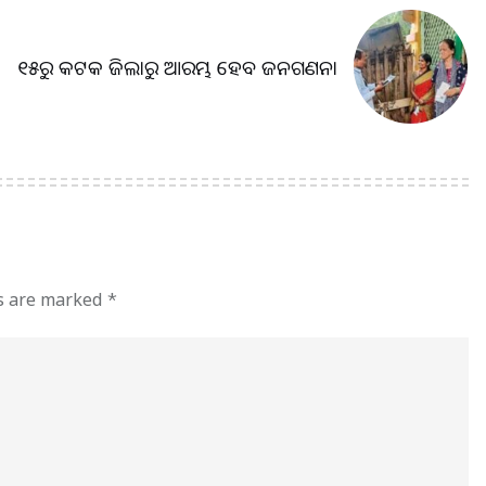
୧୫ରୁ କଟକ ଜିଲାରୁ ଆରମ୍ଭ ହେବ ଜନଗଣନା
ds are marked
*