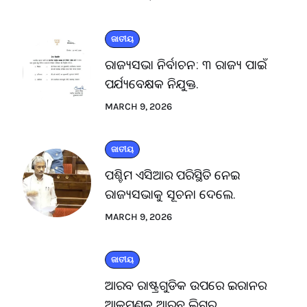
ଜାତୀୟ
ରାଜ୍ୟସଭା ନିର୍ବାଚନ: ୩ ରାଜ୍ୟ ପାଇଁ
ପର୍ଯ୍ୟବେକ୍ଷକ ନିଯୁକ୍ତ.
MARCH 9, 2026
ଜାତୀୟ
ପଶ୍ଚିମ ଏସିଆର ପରିସ୍ଥିତି ନେଇ
ରାଜ୍ୟସଭାକୁ ସୂଚନା ଦେଲେ.
MARCH 9, 2026
ଜାତୀୟ
ଆରବ ରାଷ୍ଟ୍ରଗୁଡିକ ଉପରେ ଇରାନର
ଆକ୍ରମଣକୁ ଆରବ ଲିଗ୍‌ର.