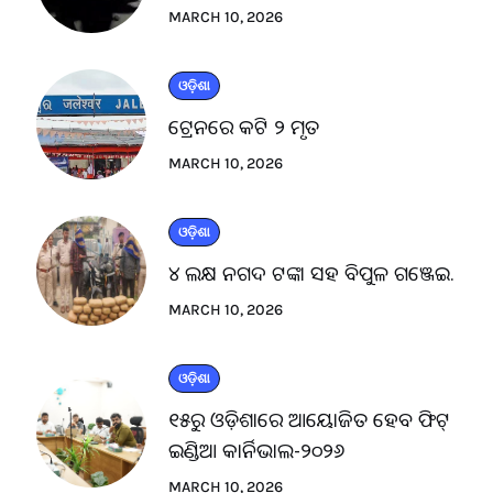
MARCH 10, 2026
ଓଡ଼ିଶା
ଟ୍ରେନରେ କଟି ୨ ମୃତ
MARCH 10, 2026
ଓଡ଼ିଶା
୪ ଲକ୍ଷ ନଗଦ ଟଙ୍କା ସହ ବିପୁଳ ଗଞ୍ଜେଇ.
MARCH 10, 2026
ଓଡ଼ିଶା
୧୫ରୁ ଓଡ଼ିଶାରେ ଆୟୋଜିତ ହେବ ଫିଟ୍
ଇଣ୍ଡିଆ କାର୍ନିଭାଲ-୨୦୨୬
MARCH 10, 2026