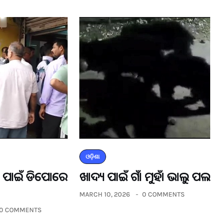
ଓଡ଼ିଶା
ଡର ପାଇଁ ଡିପୋରେ
ଖାଦ୍ୟ ପାଇଁ ଗାଁ ମୁହାଁ ଭାଲୁ ପଲ
MARCH 10, 2026
0 COMMENTS
0 COMMENTS