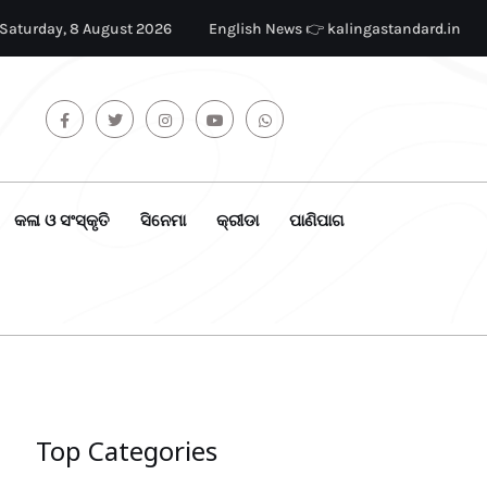
Saturday, 8 August 2026
English News 👉 kalingastandard.in
କଳା ଓ ସଂସ୍କୃତି
ସିନେମା
କ୍ରୀଡା
ପାଣିପାଗ
Top Categories