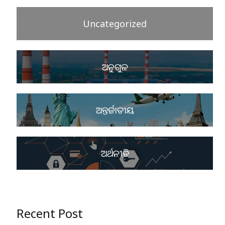
Uncategorized
ଅନୁଗୁଳ
ଅନ୍ତର୍ଜାତୀୟ
ଅର୍ଥନୀତି
Recent Post