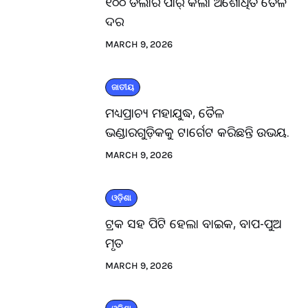
୧୦୦ ଡଲାର ପାର୍ କଲା ଅଶୋଧିତ ତୈଳ
ଦର
MARCH 9, 2026
ଜାତୀୟ
ମଧ୍ୟପ୍ରାଚ୍ୟ ମହାଯୁଦ୍ଧ, ତୈଳ
ଭଣ୍ଡାରଗୁଡ଼ିକକୁ ଟାର୍ଗେଟ କରିଛନ୍ତି ଉଭୟ.
MARCH 9, 2026
ଓଡ଼ିଶା
ଟ୍ରକ ସହ ପିଟି ହେଲା ବାଇକ, ବାପ-ପୁଅ
ମୃତ
MARCH 9, 2026