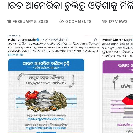
ଭାରତ ଆମେରିକା ଚୁକ୍ତିରୁ ଓଡ଼ିଶାକୁ ମିଳ
FEBRUARY 5, 2026
0 COMMENTS
177 VIEWS