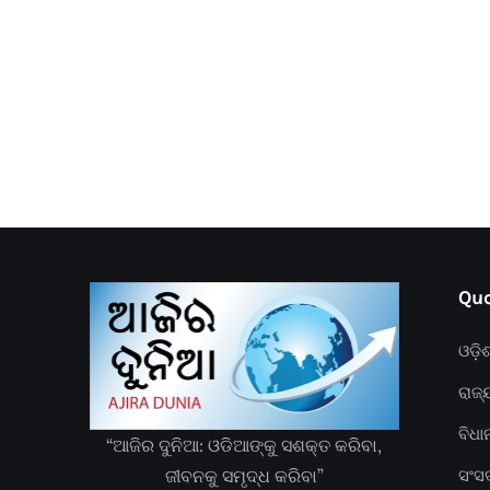
Quc
ଓଡ଼ି
ରାଜ୍
ବିଧ
“ଆଜିର ଦୁନିଆ: ଓଡିଆଙ୍କୁ ସଶକ୍ତ କରିବା,
ଜୀବନକୁ ସମୃଦ୍ଧ କରିବା”
ସଂସ