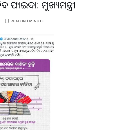
ିବ ଫାଇଦା: ମୁଖ୍ୟମନ୍ତ୍ରୀ
READ IN 1 MINUTE