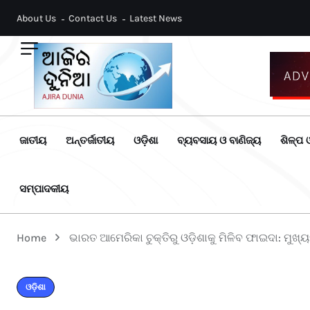
About Us
Contact Us
Latest News
ଜାତୀୟ
ଅନ୍ତର୍ଜାତୀୟ
ଓଡ଼ିଶା
ବ୍ୟବସାୟ ଓ ବାଣିଜ୍ୟ
ଶିଳ୍ପ ଓ
ସମ୍ପାଦକୀୟ
Home
ଭାରତ ଆମେରିକା ଚୁକ୍ତିରୁ ଓଡ଼ିଶାକୁ ମିଳିବ ଫାଇଦା: ମୁଖ୍ୟ
ଓଡ଼ିଶା