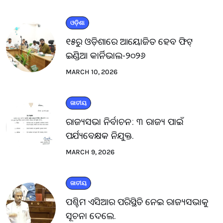
ଓଡ଼ିଶା
୧୫ରୁ ଓଡ଼ିଶାରେ ଆୟୋଜିତ ହେବ ଫିଟ୍
ଇଣ୍ଡିଆ କାର୍ନିଭାଲ-୨୦୨୬
MARCH 10, 2026
ଜାତୀୟ
ରାଜ୍ୟସଭା ନିର୍ବାଚନ: ୩ ରାଜ୍ୟ ପାଇଁ
ପର୍ଯ୍ୟବେକ୍ଷକ ନିଯୁକ୍ତ.
MARCH 9, 2026
ଜାତୀୟ
ପଶ୍ଚିମ ଏସିଆର ପରିସ୍ଥିତି ନେଇ ରାଜ୍ୟସଭାକୁ
ସୂଚନା ଦେଲେ.