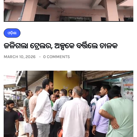
ଓଡ଼ିଶା
ଜଳିଗଲା ଟ୍ରେଲର, ଅଳ୍ପକେ ବର୍ତ୍ତିଲେ ଚାଳକ
MARCH 10, 2026
0 COMMENTS