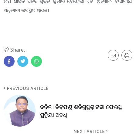
ଉପ ଶାସନ ସଚିବ ସୁବ୍ରତ କୁମାର ବେହେରା ଏବଂ ଅନ୍ୟାନ୍ୟ ବିଭାଗୀୟ
ଅଧିକାରୀ ଉପସ୍ଥିତ ଥିଲେ ।
Share:
PREVIOUS ARTICLE
ବଢ଼ିଲା ଚିଟ୍‌ଫଣ୍ଡ କ୍ଷତିଗ୍ରସ୍ତଙ୍କୁ ଟଙ୍କା ଫେରସ୍ତ
ପ୍ରକ୍ରିୟା ଅବଧି
NEXT ARTICLE