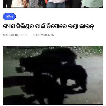
ଓଡ଼ିଶା
ଗ୍ୟାସ ସିଲିଣ୍ଡର ପାଇଁ ଡିପୋରେ ଲମ୍ବା ଲାଇନ୍
MARCH 10, 2026
0 COMMENTS