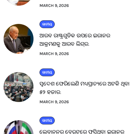
MARCH 9, 2026
ଜାତୀୟ
ଆରବ ରାଷ୍ଟ୍ରଗୁଡିକ ଉପରେ ଇରାନର
ଆକ୍ରମଣକୁ ଆରବ ଲିଗ୍‌ର.
MARCH 9, 2026
ଜାତୀୟ
ସ୍ବଦେଶ ଫେରିଲେଣି ମଧ୍ୟପ୍ରାଚ୍ୟରେ ଅଟକି ଥିବା
୫୨ ହଜାର.
MARCH 9, 2026
ଜାତୀୟ
ଲେବାନନ୍‌ର ବେରୁଟ୍‌ରେ ଫସିଥିବା ଇରାନର