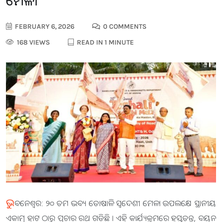
ମେଳା
FEBRUARY 6, 2026
0 COMMENTS
168 VIEWS
READ IN 1 MINUTE
ଭୁ
ବନେଶ୍ଵର: ୨୦ ତମ ଭବ୍ୟ ତୋଷାଳି ସ୍ଵଦେଶୀ ମେଳା ଉପଲକ୍ଷେ ସ୍ଥାନୀୟ
ଏକାମ୍ର ହାଟ ଠାରୁ ପ୍ରଚାର ରଥ ଗଡିଛି । ଏହି କାର୍ଯ୍ୟକ୍ରମରେ ହସ୍ତତନ୍ତ, ବୟନ