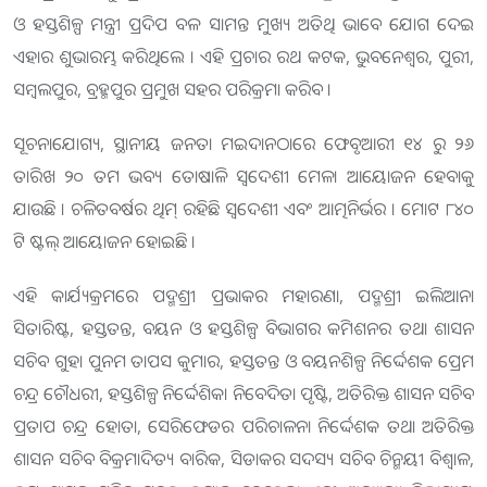
ଓ ହସ୍ତଶିଳ୍ପ ମନ୍ତ୍ରୀ ପ୍ରଦିପ ବଳ ସାମନ୍ତ ମୁଖ୍ୟ ଅତିଥି ଭାବେ ଯୋଗ ଦେଇ
ଏହାର ଶୁଭାରମ୍ଭ କରିଥିଲେ । ଏହି ପ୍ରଚାର ରଥ କଟକ, ଭୁବନେଶ୍ଵର, ପୁରୀ,
ସମ୍ବଲପୁର, ବ୍ରହ୍ମପୁର ପ୍ରମୁଖ ସହର ପରିକ୍ରମା କରିବ ।
ସୂଚନାଯୋଗ୍ୟ, ସ୍ଥାନୀୟ ଜନତା ମଇଦାନଠାରେ ଫେବୃଆରୀ ୧୪ ରୁ ୨୬
ତାରିଖ ୨୦ ତମ ଭବ୍ୟ ତୋଷାଳି ସ୍ଵଦେଶୀ ମେଳା ଆୟୋଜନ ହେବାକୁ
ଯାଉଛି । ଚଳିତବର୍ଷର ଥିମ୍ ରହିଛି ସ୍ଵଦେଶୀ ଏବଂ ଆତ୍ମନିର୍ଭର । ମୋଟ ୮୪୦
ଟି ଷ୍ଟଲ୍ ଆୟୋଜନ ହୋଇଛି ।
ଏହି କାର୍ଯ୍ୟକ୍ରମରେ ପଦ୍ମଶ୍ରୀ ପ୍ରଭାକର ମହାରଣା, ପଦ୍ମଶ୍ରୀ ଇଲିଆନା
ସିତାରିଷ୍ଟ, ହସ୍ତତନ୍ତ, ବୟନ ଓ ହସ୍ତଶିଳ୍ପ ବିଭାଗର କମିଶନର ତଥା ଶାସନ
ସଚିବ ଗୁହା ପୁନମ ତାପସ କୁମାର, ହସ୍ତତନ୍ତ ଓ ବୟନଶିଳ୍ପ ନିର୍ଦ୍ଦେଶକ ପ୍ରେମ
ଚନ୍ଦ୍ର ଚୌଧରୀ, ହସ୍ତଶିଳ୍ପ ନିର୍ଦ୍ଦେଶିକା ନିବେଦିତା ପୃଷ୍ଟି, ଅତିରିକ୍ତ ଶାସନ ସଚିବ
ପ୍ରତାପ ଚନ୍ଦ୍ର ହୋତା, ସେରିଫେଡର ପରିଚାଳନା ନିର୍ଦ୍ଦେଶକ ତଥା ଅତିରିକ୍ତ
ଶାସନ ସଚିବ ବିକ୍ରମାଦିତ୍ୟ ବାରିକ, ସିଡାକର ସଦସ୍ୟ ସଚିବ ଚିନ୍ମୟୀ ବିଶ୍ଵାଳ,