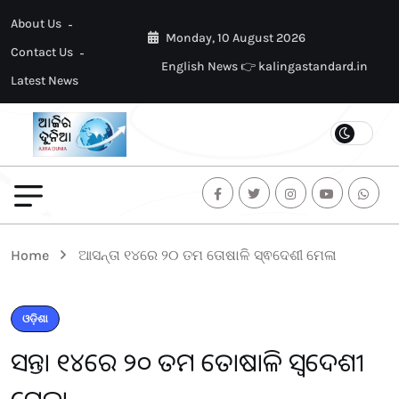
About Us
Monday, 10 August 2026
Contact Us
English News 👉 kalingastandard.in
Latest News
Home
ଆସନ୍ତା ୧୪ରେ ୨୦ ତମ ତୋଷାଳି ସ୍ଵଦେଶୀ ମେଳା
ଓଡ଼ିଶା
ଆସନ୍ତା ୧୪ରେ ୨୦ ତମ ତୋଷାଳି ସ୍ଵଦେଶୀ