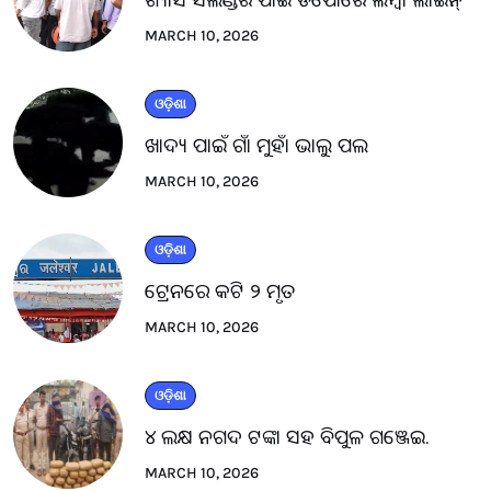
MARCH 10, 2026
ଓଡ଼ିଶା
ଖାଦ୍ୟ ପାଇଁ ଗାଁ ମୁହାଁ ଭାଲୁ ପଲ
MARCH 10, 2026
ଓଡ଼ିଶା
ଟ୍ରେନରେ କଟି ୨ ମୃତ
MARCH 10, 2026
ଓଡ଼ିଶା
୪ ଲକ୍ଷ ନଗଦ ଟଙ୍କା ସହ ବିପୁଳ ଗଞ୍ଜେଇ.
MARCH 10, 2026