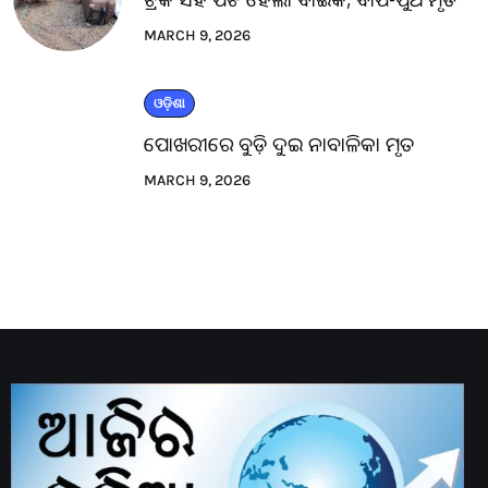
MARCH 9, 2026
ଓଡ଼ିଶା
ପୋଖରୀରେ ବୁଡ଼ି ଦୁଇ ନାବାଳିକା ମୃତ
MARCH 9, 2026