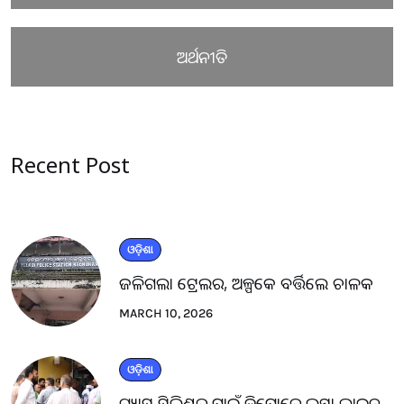
ଅର୍ଥନୀତି
Recent Post
ଓଡ଼ିଶା
ଜଳିଗଲା ଟ୍ରେଲର, ଅଳ୍ପକେ ବର୍ତ୍ତିଲେ ଚାଳକ
MARCH 10, 2026
ଓଡ଼ିଶା
ଗ୍ୟାସ ସିଲିଣ୍ଡର ପାଇଁ ଡିପୋରେ ଲମ୍ବା ଲାଇନ୍