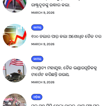
ରାଷ୍ଟ୍ରଦୂତଙ୍କୁ ଉଦ୍ଧାର କଲା.
MARCH 9, 2026
ଜାତୀୟ
୧୦୦ ଡଲାର ପାର୍ କଲା ଅଶୋଧିତ ତୈଳ ଦର
MARCH 9, 2026
ଜାତୀୟ
ମଧ୍ୟପ୍ରାଚ୍ୟ ମହାଯୁଦ୍ଧ, ତୈଳ ଭଣ୍ଡାରଗୁଡ଼ିକକୁ
ଟାର୍ଗେଟ କରିଛନ୍ତି ଉଭୟ.
MARCH 9, 2026
ଓଡ଼ିଶା
ଟ୍ରକ ସହ ପିଟି ହେଲା ବାଇକ, ବାପ-ପୁଅ ମୃତ