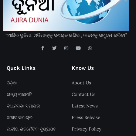
“ଆଜିର ଦୁନିଆ: ଓଡିଆଙ୍କୁ ସଶକ୍ତ କରିବା, ଜୀବନକୁ ସମୃଦ୍ଧ କରିବା”
Quck Links
Know Us
ଓଡ଼ିଶା
About Us
ରାଜ୍ୟ ରାଜନୀତି
Contact Us
ବିଧାନସଭା ସମାଚାର
Latest News
ସଂସଦ ସମାଚାର
Press Release
ଜାତୀୟ ରାଜନୈତିକ ଦୃଶ୍ୟପଟ
Privacy Policy