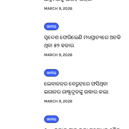
MARCH 9, 2026
ଜାତୀୟ
ସ୍ବଦେଶ ଫେରିଲେଣି ମଧ୍ୟପ୍ରାଚ୍ୟରେ ଅଟକି
ଥିବା ୫୨ ହଜାର.
MARCH 9, 2026
ଜାତୀୟ
ଲେବାନନ୍‌ର ବେରୁଟ୍‌ରେ ଫସିଥିବା
ଇରାନର ରାଷ୍ଟ୍ରଦୂତଙ୍କୁ ଉଦ୍ଧାର କଲା.
MARCH 9, 2026
ଜାତୀୟ