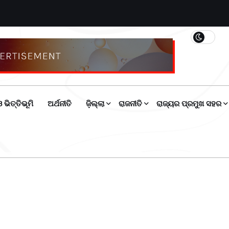
 ଭିତ୍ତିଭୂମି
ଅର୍ଥନୀତି
ଜ଼ିଲ୍ଲା
ରାଜନୀତି
ରାଜ୍ୟର ପ୍ରମୁଖ ସହର