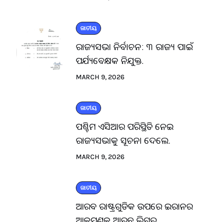
ଜାତୀୟ
ରାଜ୍ୟସଭା ନିର୍ବାଚନ: ୩ ରାଜ୍ୟ ପାଇଁ
ପର୍ଯ୍ୟବେକ୍ଷକ ନିଯୁକ୍ତ.
MARCH 9, 2026
ଜାତୀୟ
ପଶ୍ଚିମ ଏସିଆର ପରିସ୍ଥିତି ନେଇ
ରାଜ୍ୟସଭାକୁ ସୂଚନା ଦେଲେ.
MARCH 9, 2026
ଜାତୀୟ
ଆରବ ରାଷ୍ଟ୍ରଗୁଡିକ ଉପରେ ଇରାନର
ଆକ୍ରମଣକୁ ଆରବ ଲିଗ୍‌ର.