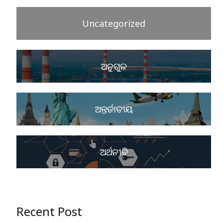
Uncategorized
ଅନୁଗୁଳ
ଅନ୍ତର୍ଜାତୀୟ
ଅର୍ଥନୀତି
Recent Post