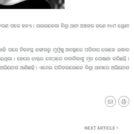
ଚରଣ ପରେ ହତ୍ୟା । ରାଉରକେଲା ବିଶ୍ରା ଥାନା ଅଞ୍ଚଳର ଜଣେ ୧୦ମ ଶ୍ରେଣୀ
ି ପରେ ନିକଟସ୍ଥ ଜଙ୍ଗଲରୁ ମୁର୍ମୁଷୁ ଅବସ୍ଥାରେ ପରିବାର ଲୋକେ ଉଦ୍ଧାର
ାଇଥିଲା । ହେଲେ ଡାକ୍ତର ସେଠାରେ ନାବାଳିକାଙ୍କୁ ମୃତ ଘୋଷଣା କରିଛନ୍ତି ।
ଲୋକ ଅଭିଯୋଗ ଆଣିଛନ୍ତି । ଏନେଇ ପରିବାରଲୋକେ ବିଶ୍ରା ଥାନାରେ ଅଭିଯୋଗ
NEXT ARTICLE