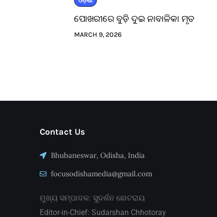
ଓଡ଼ିଶା
ପୋଖରୀରେ ବୁଡ଼ି ଦୁଇ ନାବାଳିକା ମୃତ
MARCH 9, 2026
Contact Us
Bhubaneswar, Odisha, India
focusodishamedia@gmail.com
ମୁଖ୍ୟ ସମ୍ପାଦକ: ସୁଦର୍ଶନ ଛୋଟରାୟ
Editor-in-Chief: Sudarshan Chhotoray