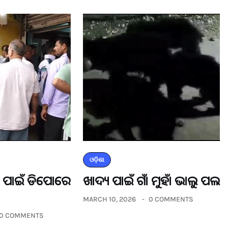
ଓଡ଼ିଶା
ଡର ପାଇଁ ଡିପୋରେ
ଖାଦ୍ୟ ପାଇଁ ଗାଁ ମୁହାଁ ଭାଲୁ ପଲ
MARCH 10, 2026
0 COMMENTS
0 COMMENTS