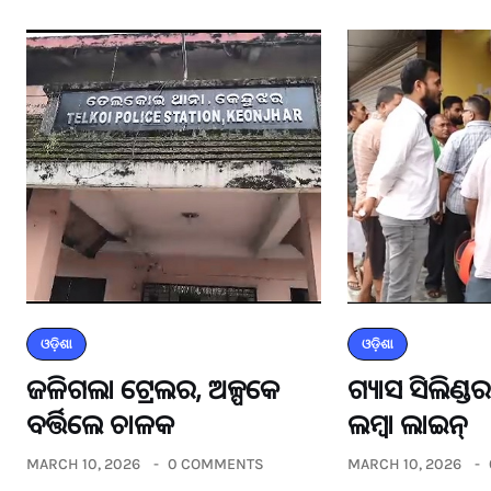
ଓଡ଼ିଶା
ଓଡ଼ିଶା
ଜଳିଗଲା ଟ୍ରେଲର, ଅଳ୍ପକେ
ଗ୍ୟାସ ସିଲିଣ୍
ବର୍ତ୍ତିଲେ ଚାଳକ
ଲମ୍ବା ଲାଇନ୍
MARCH 10, 2026
0 COMMENTS
MARCH 10, 2026