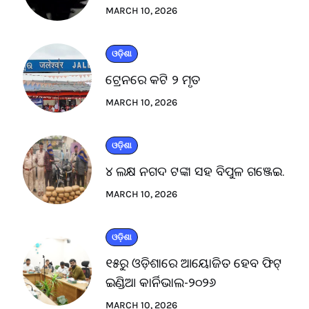
MARCH 10, 2026
ଓଡ଼ିଶା
ଟ୍ରେନରେ କଟି ୨ ମୃତ
MARCH 10, 2026
ଓଡ଼ିଶା
୪ ଲକ୍ଷ ନଗଦ ଟଙ୍କା ସହ ବିପୁଳ ଗଞ୍ଜେଇ.
MARCH 10, 2026
ଓଡ଼ିଶା
୧୫ରୁ ଓଡ଼ିଶାରେ ଆୟୋଜିତ ହେବ ଫିଟ୍
ଇଣ୍ଡିଆ କାର୍ନିଭାଲ-୨୦୨୬
MARCH 10, 2026