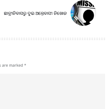
ଛାତ୍ରୀନିବାସରୁ ଦୁଇ ଅନ୍ତେବାସୀ ନିଖୋଜ
ds are marked
*