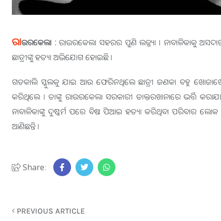
ରା
ଉରକେଲା :
ରାଉରକେଲା ସହରର ପୁଣି ଲଜ୍ଜ୍ୟା । ନାବାଳିକାକୁ ଅସଦା
ଛାତ୍ରୀଙ୍କୁ ହତ୍ୟା ଅଭିଯୋଗ ହୋଇଛି ।
ଗତକାଲି ସ୍କୁଲକୁ ଯାଇ ଆଉ ଫେରିନଥିଲେ ଛାତ୍ରୀ ଜଣକ। ବହୁ ଖୋଜାଖୋଜ
କରିଥିଲେ । ତାଙ୍କୁ ରାଉରକେଲା ସରକାରୀ ଡାକ୍ତରଖାନାରେ ଭର୍ତ୍ତି କରାଯ
ନାବାଳିକାଙ୍କୁ ଦୁଷ୍କର୍ମ ପରେ ବିଷ ପିଆଇ ହତ୍ୟା କରିଥିବା ପରିବାର 
ଆଣିଛନ୍ତି ।
Share:
PREVIOUS ARTICLE