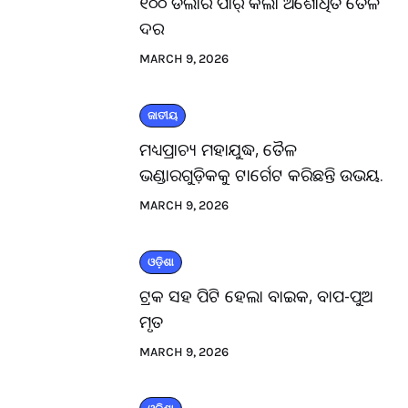
୧୦୦ ଡଲାର ପାର୍ କଲା ଅଶୋଧିତ ତୈଳ
ଦର
MARCH 9, 2026
ଜାତୀୟ
ମଧ୍ୟପ୍ରାଚ୍ୟ ମହାଯୁଦ୍ଧ, ତୈଳ
ଭଣ୍ଡାରଗୁଡ଼ିକକୁ ଟାର୍ଗେଟ କରିଛନ୍ତି ଉଭୟ.
MARCH 9, 2026
ଓଡ଼ିଶା
ଟ୍ରକ ସହ ପିଟି ହେଲା ବାଇକ, ବାପ-ପୁଅ
ମୃତ
MARCH 9, 2026