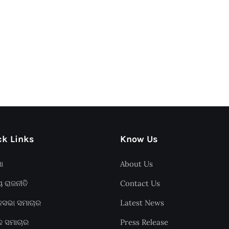
k Links
Know Us
ଶା
About Us
ୟ ରାଜନୀତି
Contact Us
ାନସଭା ସମାଚାର
Latest News
ଦ ସମାଚାର
Press Release