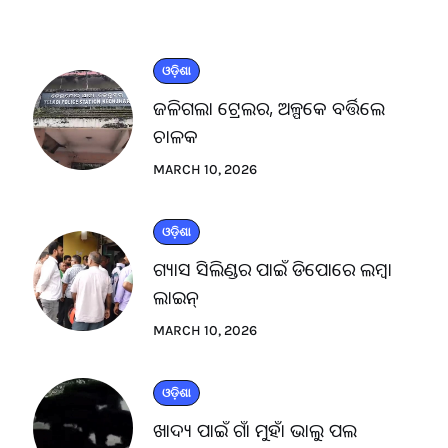
ଓଡ଼ିଶା
ଜଳିଗଲା ଟ୍ରେଲର, ଅଳ୍ପକେ ବର୍ତ୍ତିଲେ
ଚାଳକ
MARCH 10, 2026
ଓଡ଼ିଶା
ଗ୍ୟାସ ସିଲିଣ୍ଡର ପାଇଁ ଡିପୋରେ ଲମ୍ବା
ଲାଇନ୍
MARCH 10, 2026
ଓଡ଼ିଶା
ଖାଦ୍ୟ ପାଇଁ ଗାଁ ମୁହାଁ ଭାଲୁ ପଲ