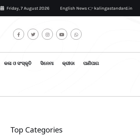
Friday, 7 August 2026
English News 👉 kalingastandard.in
କଳା ଓ ସଂସ୍କୃତି
ସିନେମା
କ୍ରୀଡା
ପାଣିପାଗ
Top Categories