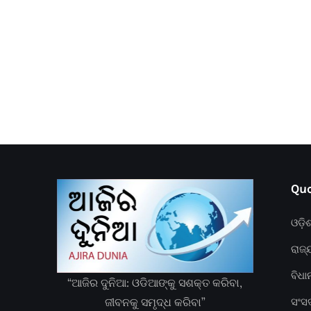
Quc
ଓଡ଼ି
ରାଜ୍
ବିଧ
“ଆଜିର ଦୁନିଆ: ଓଡିଆଙ୍କୁ ସଶକ୍ତ କରିବା,
ଜୀବନକୁ ସମୃଦ୍ଧ କରିବା”
ସଂସ