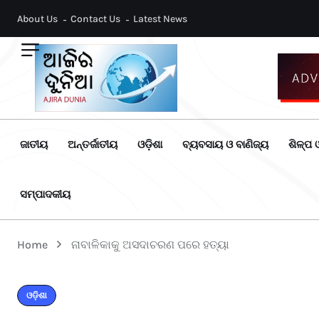
About Us
Contact Us
Latest News
ଜାତୀୟ
ଅନ୍ତର୍ଜାତୀୟ
ଓଡ଼ିଶା
ବ୍ୟବସାୟ ଓ ବାଣିଜ୍ୟ
ଶିଳ୍ପ ଓ
ସମ୍ପାଦକୀୟ
Home
ନାବାଳିକାକୁ ଅସଦାଚରଣ ପରେ ହତ୍ୟା
ଓଡ଼ିଶା