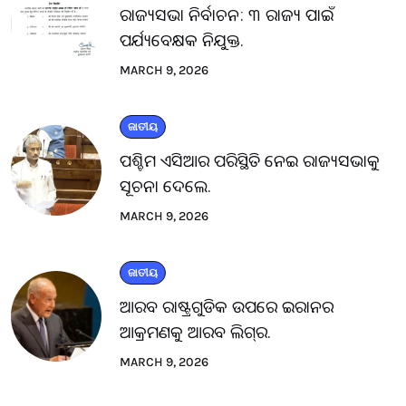
ରାଜ୍ୟସଭା ନିର୍ବାଚନ: ୩ ରାଜ୍ୟ ପାଇଁ
ପର୍ଯ୍ୟବେକ୍ଷକ ନିଯୁକ୍ତ.
MARCH 9, 2026
ଜାତୀୟ
ପଶ୍ଚିମ ଏସିଆର ପରିସ୍ଥିତି ନେଇ ରାଜ୍ୟସଭାକୁ
ସୂଚନା ଦେଲେ.
MARCH 9, 2026
ଜାତୀୟ
ଆରବ ରାଷ୍ଟ୍ରଗୁଡିକ ଉପରେ ଇରାନର
ଆକ୍ରମଣକୁ ଆରବ ଲିଗ୍‌ର.
MARCH 9, 2026