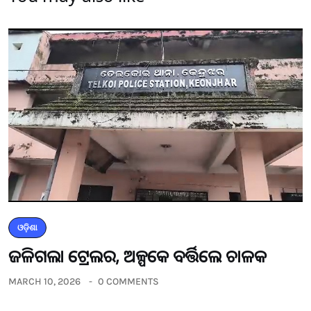
ଓଡ଼ିଶା
ଜଳିଗଲା ଟ୍ରେଲର, ଅଳ୍ପକେ ବର୍ତ୍ତିଲେ ଚାଳକ
MARCH 10, 2026
0 COMMENTS