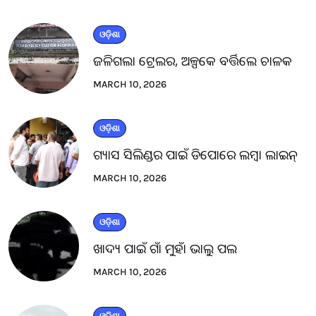
ଓଡ଼ିଶା
ଜଳିଗଲା ଟ୍ରେଲର, ଅଳ୍ପକେ ବର୍ତ୍ତିଲେ ଚାଳକ
MARCH 10, 2026
ଓଡ଼ିଶା
ଗ୍ୟାସ ସିଲିଣ୍ଡର ପାଇଁ ଡିପୋରେ ଲମ୍ବା ଲାଇନ୍
MARCH 10, 2026
ଓଡ଼ିଶା
ଖାଦ୍ୟ ପାଇଁ ଗାଁ ମୁହାଁ ଭାଲୁ ପଲ
MARCH 10, 2026
ଓଡ଼ିଶା