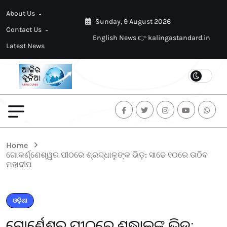
About Us
Sunday, 9 August 2026
Contact Us
English News 👉 kalingastandard.in
Latest News
Home
ଗୋକର୍ଣ୍ଣେଶ୍ୱର ପୀଠରେ ଶ୍ରଦ୍ଧାଳୁଙ୍କ ଭିଡ଼: ସାଢେ ୧୦ରେ ଉଠିବ
ମହାଦୀପ
ଓଡ଼ିଶା
ଗୋକର୍ଣ୍ଣେଶ୍ୱର ପୀଠରେ ଶ୍ରଦ୍ଧାଳୁଙ୍କ ଭିଡ଼: