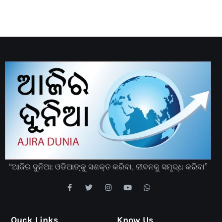
“ଆଜିର ଦୁନିଆ: ଓଡିଆଙ୍କୁ ସଶକ୍ତ କରିବା, ଜୀବନକୁ ସମୃଦ୍ଧ କରିବା”
Quck Links
Know Us