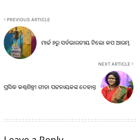
PREVIOUS ARTICLE
ମାର୍ଚ୍ଚ ୬ରୁ ସର୍ବଭାରତୀୟ ଟିଲୋ କପ ଆରମ୍ଭ
NEXT ARTICLE
ପ୍ରସିଦ୍ଧ କଣ୍ଠଶିଳ୍ପୀ ଗୀତା ପଟ୍ଟନାୟକଙ୍କ ଦେହାନ୍ତ
Leave a Reply