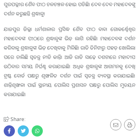
ପୁରପଲ୍ଲୀର ଶୈବ ପୀଠ ଚଳଚଞ୍ଚଳ ହୋଇ ପଡିଛି। ଦେବ ଦେବ ମହାଦେବଙ୍କୁ
ଦର୍ଶନ କରୁଛନ୍ତି ଶ୍ରଦ୍ଧାଳୁ।
ଯାଜପୁର ଜିଲ୍ଲା ଧର୍ମଶାଳାର ପ୍ରସିଦ୍ଧ ଶୈବ ପୀଠ ବାବା ଗୋକର୍ଣ୍ଣେଶ୍ୱର
ମହାଦେବଙ୍କ ପୀଠରେ ଶ୍ରଦ୍ଧାଳୁଙ୍କ ଭିଡ଼ ଲାଗି ରହିଛି। ମହାଦେବଙ୍କ ଦର୍ଶନ
କରିବାକୁ ଶ୍ରଦ୍ଧାଳୁଙ୍କ ଭିଡ଼ ଦେଖିବାକୁ ମିଳିଛି। ରାତି ତିନିଟାରୁ ପହଡ଼ ଖୋଲିଲା
ପରେ ଚାଲିଛି ସ୍ୱତନ୍ତ୍ର ନୀତି କାନ୍ତି। ଆଜି ରାତି ସାଢ଼େ ଦଶଟାରେ ମହାଦୀପ
ଉଠିବାର ସମୟ ନିର୍ଘଣ୍ଟ କରାଯାଇଛି। ଅଧିକ ଶ୍ରଦ୍ଧାଳୁଙ୍କ ଆଗମନକୁ ଦେଖି
ଟ୍ରଷ୍ଟ ବୋର୍ଡ ପକ୍ଷରୁ ଶୃଙ୍ଖଳିତ ଦର୍ଶନ ପାଇଁ ସ୍ୱତନ୍ତ୍ର ବ୍ୟବସ୍ଥା କରାଯାଇଛି।
ଶାନ୍ତିଶୃଙ୍ଖଳା ପାଇଁ ସ୍ଥାନୀୟ ପୋଲିସ ପ୍ରଶାସନ ପକ୍ଷରୁ ପୋଲିସ ମୁତୟନ
କରାଯାଇଛି।
Share: