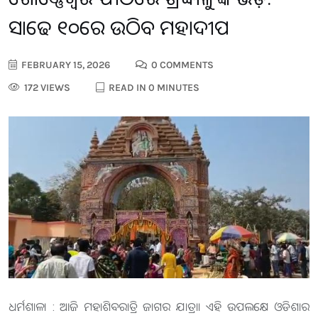
ସାଢେ ୧୦ରେ ଉଠିବ ମହାଦୀପ
FEBRUARY 15, 2026
0 COMMENTS
172 VIEWS
READ IN 0 MINUTES
ଧର୍ମଶାଳା : ଆଜି ମହାଶିବରାତ୍ରି ଜାଗର ଯାତ୍ରା। ଏହି ଉପଲକ୍ଷେ ଓଡିଶାର