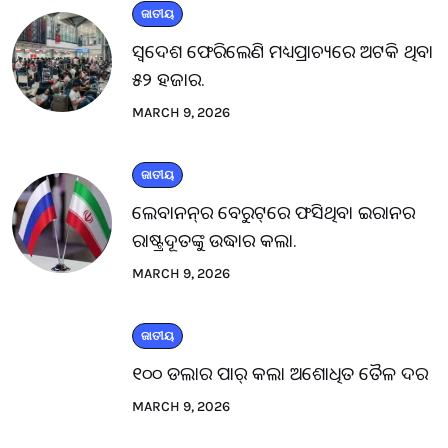
ଜାତୀୟ
ସ୍ବଦେଶ ଫେରିଲେଣି ମଧ୍ୟପ୍ରାଚ୍ୟରେ ଅଟକି ଥିବା
୫୨ ହଜାର.
MARCH 9, 2026
ଜାତୀୟ
ଲେବାନନ୍‌ର ବେରୁଟ୍‌ରେ ଫସିଥିବା ଇରାନର
ରାଷ୍ଟ୍ରଦୂତଙ୍କୁ ଉଦ୍ଧାର କଲା.
MARCH 9, 2026
ଜାତୀୟ
୧୦୦ ଡଲାର ପାର୍ କଲା ଅଶୋଧିତ ତୈଳ ଦର
MARCH 9, 2026