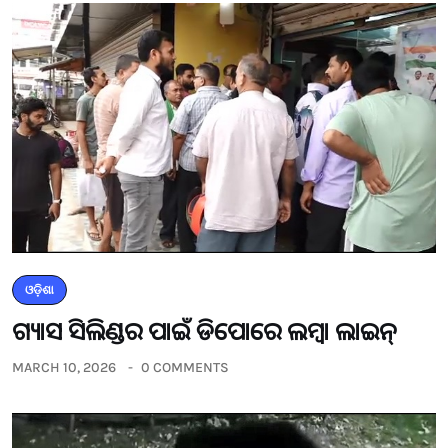
ଓଡ଼ିଶା
ଗ୍ୟାସ ସିଲିଣ୍ଡର ପାଇଁ ଡିପୋରେ ଲମ୍ବା ଲାଇନ୍
MARCH 10, 2026
0 COMMENTS