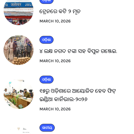
ଟ୍ରେନରେ କଟି ୨ ମୃତ
MARCH 10, 2026
ଓଡ଼ିଶା
୪ ଲକ୍ଷ ନଗଦ ଟଙ୍କା ସହ ବିପୁଳ ଗଞ୍ଜେଇ.
MARCH 10, 2026
ଓଡ଼ିଶା
୧୫ରୁ ଓଡ଼ିଶାରେ ଆୟୋଜିତ ହେବ ଫିଟ୍
ଇଣ୍ଡିଆ କାର୍ନିଭାଲ-୨୦୨୬
MARCH 10, 2026
ଜାତୀୟ