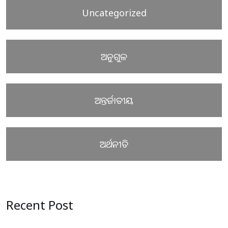
Uncategorized
ଅନୁଗୁଳ
ଅନ୍ତର୍ଜାତୀୟ
ଅର୍ଥନୀତି
Recent Post