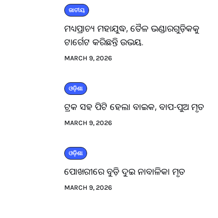
ଜାତୀୟ
ମଧ୍ୟପ୍ରାଚ୍ୟ ମହାଯୁଦ୍ଧ, ତୈଳ ଭଣ୍ଡାରଗୁଡ଼ିକକୁ
ଟାର୍ଗେଟ କରିଛନ୍ତି ଉଭୟ.
MARCH 9, 2026
ଓଡ଼ିଶା
ଟ୍ରକ ସହ ପିଟି ହେଲା ବାଇକ, ବାପ-ପୁଅ ମୃତ
MARCH 9, 2026
ଓଡ଼ିଶା
ପୋଖରୀରେ ବୁଡ଼ି ଦୁଇ ନାବାଳିକା ମୃତ
MARCH 9, 2026