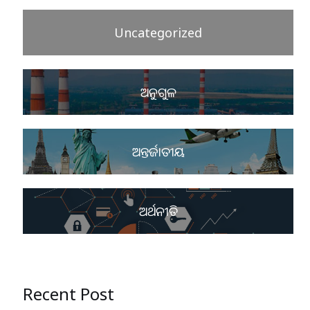
Uncategorized
ଅନୁଗୁଳ
ଅନ୍ତର୍ଜାତୀୟ
ଅର୍ଥନୀତି
Recent Post