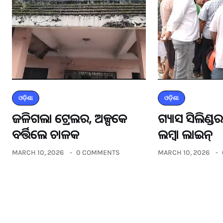
ଓଡ଼ିଶା
ଓଡ଼ିଶା
ଜଳିଗଲା ଟ୍ରେଲର, ଅଳ୍ପକେ
ଗ୍ୟାସ ସିଲିଣ୍
ବର୍ତ୍ତିଲେ ଚାଳକ
ଲମ୍ବା ଲାଇନ୍
MARCH 10, 2026
0 COMMENTS
MARCH 10, 2026