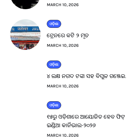
MARCH 10, 2026
ଓଡ଼ିଶା
ଟ୍ରେନରେ କଟି ୨ ମୃତ
MARCH 10, 2026
ଓଡ଼ିଶା
୪ ଲକ୍ଷ ନଗଦ ଟଙ୍କା ସହ ବିପୁଳ ଗଞ୍ଜେଇ.
MARCH 10, 2026
ଓଡ଼ିଶା
୧୫ରୁ ଓଡ଼ିଶାରେ ଆୟୋଜିତ ହେବ ଫିଟ୍
ଇଣ୍ଡିଆ କାର୍ନିଭାଲ-୨୦୨୬
MARCH 10, 2026