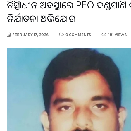
ଚିକିତ୍ସାଧୀନ ଅବସ୍ଥାରେ PEO ଦଣ୍ଡପାଣି ପ
ନିର୍ଯାତନା ଅଭିଯୋଗ
FEBRUARY 17, 2026
0 COMMENTS
181 VIEWS