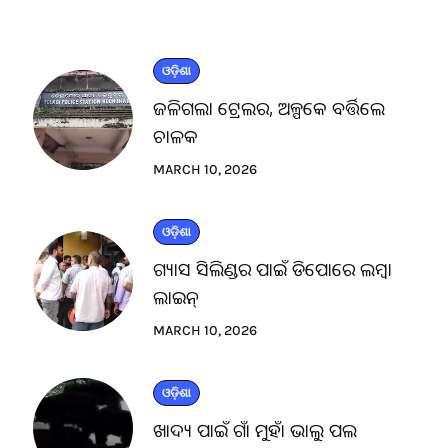
ଓଡ଼ିଶା
ଜଳିଗଲା ଟ୍ରେଲର, ଅଳ୍ପକେ ବର୍ତ୍ତିଲେ
ଚାଳକ
MARCH 10, 2026
ଓଡ଼ିଶା
ଗ୍ୟାସ ସିଲିଣ୍ଡର ପାଇଁ ଡିପୋରେ ଲମ୍ବା
ଲାଇନ୍
MARCH 10, 2026
ଓଡ଼ିଶା
ଖାଦ୍ୟ ପାଇଁ ଗାଁ ମୁହାଁ ଭାଲୁ ପଲ