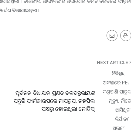
ା କରାଯାଇଥିଲା । ବିଭାଗୀୟ ଆଭ୍ୟନ୍ତରୀଣ ଅଭିଯୋଗ କମିଟି ନିକଟରେ ପୀଡ଼ିତା
ର୍ଦ୍ଦେଶ ଦିଆଯାଇଥିଲା ।
NEXT ARTICLE
ପୂର୍ବତନ ବିଧାୟକ ପ୍ରଣବ ବଳବନ୍ତରାୟଙ୍କ
ପନ୍ତୁରି ଫାର୍ମହାଉସରେ ମାପଚୁପ, ତହସିଲ
ପକ୍ଷରୁ ହୋଇଥିଲା ନୋଟିସ୍