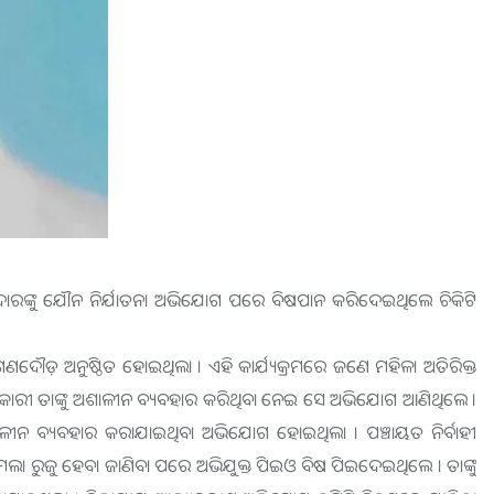
ସିଲଦାରଙ୍କୁ ଯୌନ ନିର୍ଯାତନା ଅଭିଯୋଗ ପରେ ବିଷପାନ କରିଦେଇଥିଲେ ଚିକିଟି
ଣଦୌଡ଼ ଅନୁଷ୍ଠିତ ‌ହୋଇଥିଲା । ଏହି କାର୍ଯ୍ୟକ୍ରମରେ ଜଣେ ମହିଳା ଅତିରିକ୍ତ
ିକାରୀ ତାଙ୍କୁ ଅଶାଳୀନ ବ୍ୟବହାର କରିଥିବା ନେଇ ସେ ଅଭିଯୋଗ ଆଣିଥିଲେ ।
ାଳୀନ ବ୍ୟବହାର କରାଯାଇଥିବା ଅଭିଯୋଗ ହୋଇଥିଲା । ପଞ୍ଚାୟତ ନିର୍ବାହୀ
ା ରୁଜୁ ହେବା ଜାଣିବା ପରେ ଅଭିଯୁକ୍ତ ପିଇଓ ବିଷ ପିଇଦେଇଥିଲେ । ତାଙ୍କୁ