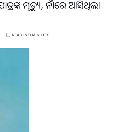
ାତ୍ରଙ୍କ ମୃତ୍ୟୁ, ନାଁରେ ଆସିଥିଲା
READ IN 0 MINUTES