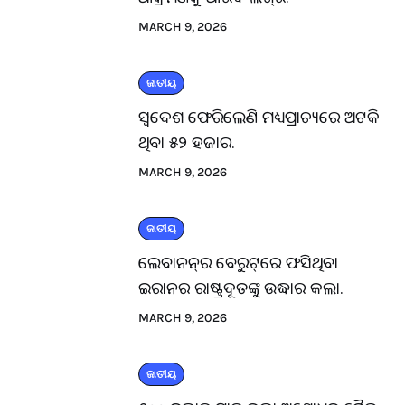
MARCH 9, 2026
ଜାତୀୟ
ସ୍ବଦେଶ ଫେରିଲେଣି ମଧ୍ୟପ୍ରାଚ୍ୟରେ ଅଟକି
ଥିବା ୫୨ ହଜାର.
MARCH 9, 2026
ଜାତୀୟ
ଲେବାନନ୍‌ର ବେରୁଟ୍‌ରେ ଫସିଥିବା
ଇରାନର ରାଷ୍ଟ୍ରଦୂତଙ୍କୁ ଉଦ୍ଧାର କଲା.
MARCH 9, 2026
ଜାତୀୟ