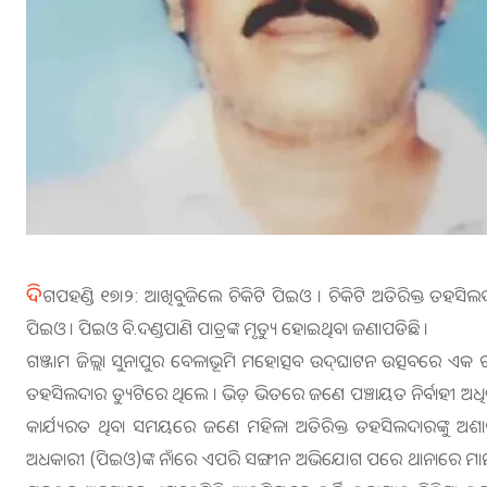
ଦି
ଗପହଣ୍ଡି ୧୭।୨: ଆଖିବୁଜିଲେ ଚିକିଟି ପିଇଓ । ଚିକିଟି ଅତିରିକ୍ତ ତହ
ପିଇଓ । ପିଇଓ ବି.ଦଣ୍ଡପାଣି ପାତ୍ରଙ୍କ ମୃତ୍ୟୁ ହୋଇଥିବା ଜଣାପଡିଛି ।
ଗଞ୍ଜାମ ଜିଲ୍ଲା ସୁନାପୁର ବେଳାଭୂମି ମହୋତ୍ସବ ଉଦ୍‌ଘାଟନ ଉତ୍ସବରେ ଏକ ଗ
ତହସିଲଦାର ଡ୍ୟୁଟିରେ ଥିଲେ । ଭିଡ଼ ଭିତରେ ଜଣେ ପଞ୍ଚାୟତ ନିର୍ବାହୀ ଅଧ
କାର୍ଯ୍ୟରତ ଥିବା ସମୟରେ ଜଣେ ମହିଳା ଅତିରିକ୍ତ ତହସିଲଦାରଙ୍କୁ ଅଶ
ଅଧକାରୀ (ପିଇଓ)ଙ୍କ ନାଁରେ ଏପରି ସଙ୍ଗୀନ ଅଭିଯୋଗ ପରେ ଥାନାରେ ମାମଲ