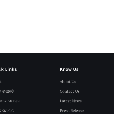
k Links
Know Us
ଶା
About Us
ୟ ରାଜନୀତି
Contact Us
ାନସଭା ସମାଚାର
Latest News
ଦ ସମାଚାର
Press Release