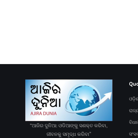
Quc
ଓଡ଼ି
ରାଜ୍
ବିଧ
“ଆଜିର ଦୁନିଆ: ଓଡିଆଙ୍କୁ ସଶକ୍ତ କରିବା,
ଜୀବନକୁ ସମୃଦ୍ଧ କରିବା”
ସଂସ