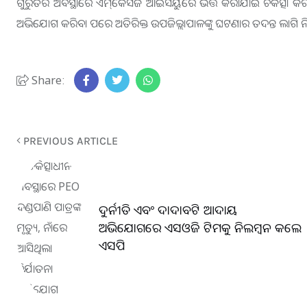
ଗୁରୁତର ଅବସ୍ଥାରେ ଏମ୍‌କେସିଜି ଆଇସିୟୁରେ ଭର୍ତ୍ତି କରାଯାଇ ଚିକିତ୍ସ
ଅଭିଯୋଗ କରିବା ପରେ ଅତିରିକ୍ତ ଉପଜିଲ୍ଲାପାଳଙ୍କୁ ଘଟଣାର ତଦନ୍ତ ଲାଗି ନି
Share:
PREVIOUS ARTICLE
ଦୁର୍ନୀତି ଏବଂ ଦାଦାବଟି ଆଦାୟ
ଅଭିଯୋଗରେ ଏସଓଜି ଟିମକୁ ନିଲମ୍ବନ କଲେ
ଏସପି