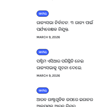
ଜାତୀୟ
ରାଜ୍ୟସଭା ନିର୍ବାଚନ: ୩ ରାଜ୍ୟ ପାଇଁ
ପର୍ଯ୍ୟବେକ୍ଷକ ନିଯୁକ୍ତ.
MARCH 9, 2026
ଜାତୀୟ
ପଶ୍ଚିମ ଏସିଆର ପରିସ୍ଥିତି ନେଇ
ରାଜ୍ୟସଭାକୁ ସୂଚନା ଦେଲେ.
MARCH 9, 2026
ଜାତୀୟ
ଆରବ ରାଷ୍ଟ୍ରଗୁଡିକ ଉପରେ ଇରାନର
ଆକ୍ରମଣକୁ ଆରବ ଲିଗ୍‌ର.