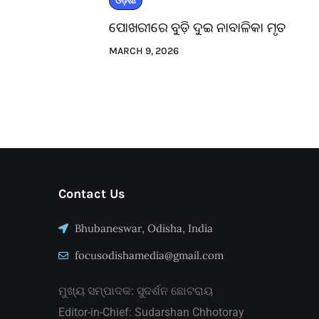
ଓଡ଼ିଶା
ପୋଖରୀରେ ବୁଡ଼ି ଦୁଇ ନାବାଳିକା ମୃତ
MARCH 9, 2026
Contact Us
Bhubaneswar, Odisha, India
focusodishamedia@gmail.com
ମୁଖ୍ୟ ସମ୍ପାଦକ: ସୁଦର୍ଶନ ଛୋଟରାୟ
Editor-in-Chief: Sudarshan Chhotoray