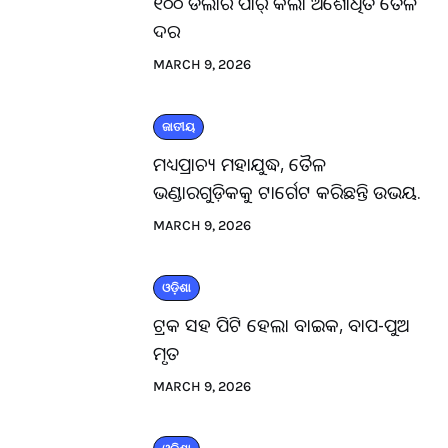
୧୦୦ ଡଲାର ପାର୍ କଲା ଅଶୋଧିତ ତୈଳ
ଦର
MARCH 9, 2026
ଜାତୀୟ
ମଧ୍ୟପ୍ରାଚ୍ୟ ମହାଯୁଦ୍ଧ, ତୈଳ
ଭଣ୍ଡାରଗୁଡ଼ିକକୁ ଟାର୍ଗେଟ କରିଛନ୍ତି ଉଭୟ.
MARCH 9, 2026
ଓଡ଼ିଶା
ଟ୍ରକ ସହ ପିଟି ହେଲା ବାଇକ, ବାପ-ପୁଅ
ମୃତ
MARCH 9, 2026