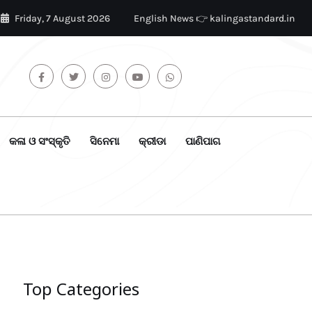
Friday, 7 August 2026
English News 👉 kalingastandard.in
କଳା ଓ ସଂସ୍କୃତି
ସିନେମା
କ୍ରୀଡା
ପାଣିପାଗ
Top Categories