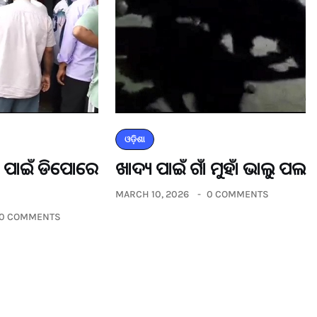
ଓଡ଼ିଶା
ଡର ପାଇଁ ଡିପୋରେ
ଖାଦ୍ୟ ପାଇଁ ଗାଁ ମୁହାଁ ଭାଲୁ ପଲ
MARCH 10, 2026
0 COMMENTS
0 COMMENTS