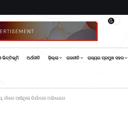
 ଭିତ୍ତିଭୂମି
ଅର୍ଥନୀତି
ଜ଼ିଲ୍ଲା
ରାଜନୀତି
ରାଜ୍ୟର ପ୍ରମୁଖ ସହର
ୁ, ନାଁରେ ଆସିଥିଲା ନିର୍ଯାତନା ଅଭିଯୋଗ