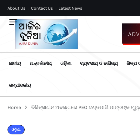
About Us
Contact Us
Latest News
ଜାତୀୟ
ଅନ୍ତର୍ଜାତୀୟ
ଓଡ଼ିଶା
ବ୍ୟବସାୟ ଓ ବାଣିଜ୍ୟ
ଶିଳ୍ପ ଓ
ସମ୍ପାଦକୀୟ
Home
ଚିକିତ୍ସାଧୀନ ଅବସ୍ଥାରେ PEO ଦଣ୍ଡପାଣି ପାତ୍ରଙ୍କ ମୃତ୍ୟ
ଓଡ଼ିଶା