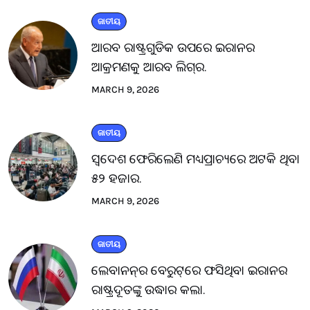
ଜାତୀୟ
ଆରବ ରାଷ୍ଟ୍ରଗୁଡିକ ଉପରେ ଇରାନର
ଆକ୍ରମଣକୁ ଆରବ ଲିଗ୍‌ର.
MARCH 9, 2026
ଜାତୀୟ
ସ୍ବଦେଶ ଫେରିଲେଣି ମଧ୍ୟପ୍ରାଚ୍ୟରେ ଅଟକି ଥିବା
୫୨ ହଜାର.
MARCH 9, 2026
ଜାତୀୟ
ଲେବାନନ୍‌ର ବେରୁଟ୍‌ରେ ଫସିଥିବା ଇରାନର
ରାଷ୍ଟ୍ରଦୂତଙ୍କୁ ଉଦ୍ଧାର କଲା.