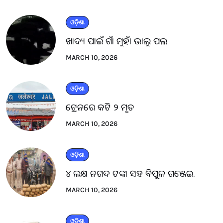
ଓଡ଼ିଶା
ଖାଦ୍ୟ ପାଇଁ ଗାଁ ମୁହାଁ ଭାଲୁ ପଲ
MARCH 10, 2026
ଓଡ଼ିଶା
ଟ୍ରେନରେ କଟି ୨ ମୃତ
MARCH 10, 2026
ଓଡ଼ିଶା
୪ ଲକ୍ଷ ନଗଦ ଟଙ୍କା ସହ ବିପୁଳ ଗଞ୍ଜେଇ.
MARCH 10, 2026
ଓଡ଼ିଶା