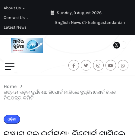
About Us
Sunday, 9 August 2026
Contact Us
English News 👉 kalingastandard.in
Latest News
Home
ଗଞ୍ଜାମ ସଡ଼କ ଦୁର୍ଘଟଣା: ରିପୋର୍ଟ ମାଗିଲେ ସୁପ୍ରିମକୋର୍ଟ ରାସ୍ତା
ନିରାପତ୍ତା କମିଟି
ଓଡ଼ିଶା
ଗଞ୍ଜାମ ସଡ଼କ ଦୁର୍ଘଟଣା: ରିପୋର୍ଟ ମାଗିଲେ