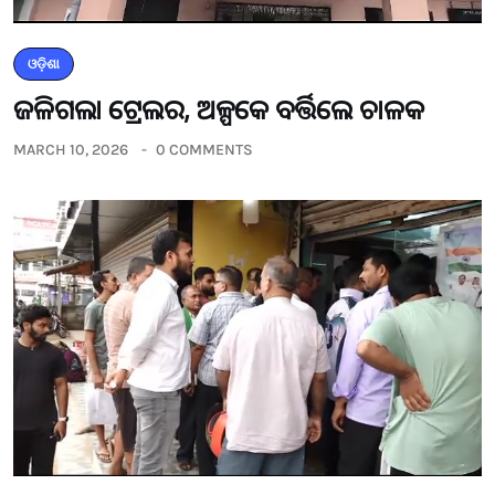
ଓଡ଼ିଶା
ଜଳିଗଲା ଟ୍ରେଲର, ଅଳ୍ପକେ ବର୍ତ୍ତିଲେ ଚାଳକ
MARCH 10, 2026
0 COMMENTS