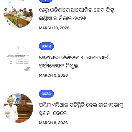
୧୫ରୁ ଓଡ଼ିଶାରେ ଆୟୋଜିତ ହେବ ଫିଟ୍
ଇଣ୍ଡିଆ କାର୍ନିଭାଲ-୨୦୨୬
MARCH 10, 2026
ଜାତୀୟ
ରାଜ୍ୟସଭା ନିର୍ବାଚନ: ୩ ରାଜ୍ୟ ପାଇଁ
ପର୍ଯ୍ୟବେକ୍ଷକ ନିଯୁକ୍ତ.
MARCH 9, 2026
ଜାତୀୟ
ପଶ୍ଚିମ ଏସିଆର ପରିସ୍ଥିତି ନେଇ ରାଜ୍ୟସଭାକୁ
ସୂଚନା ଦେଲେ.
MARCH 9, 2026