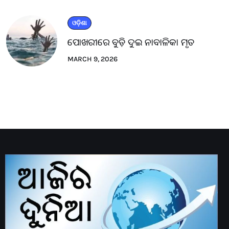
ଓଡ଼ିଶା
ପୋଖରୀରେ ବୁଡ଼ି ଦୁଇ ନାବାଳିକା ମୃତ
MARCH 9, 2026