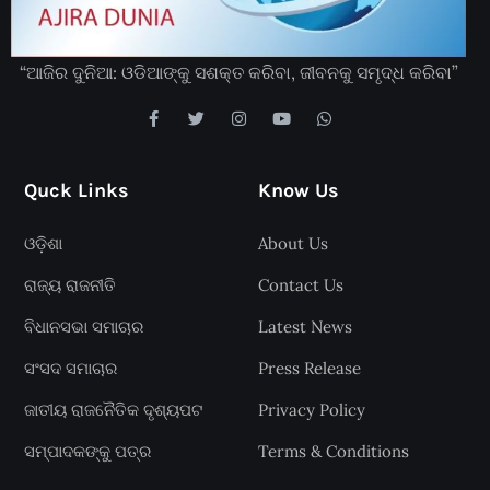
“ଆଜିର ଦୁନିଆ: ଓଡିଆଙ୍କୁ ସଶକ୍ତ କରିବା, ଜୀବନକୁ ସମୃଦ୍ଧ କରିବା”
Quck Links
Know Us
ଓଡ଼ିଶା
About Us
ରାଜ୍ୟ ରାଜନୀତି
Contact Us
ବିଧାନସଭା ସମାଚାର
Latest News
ସଂସଦ ସମାଚାର
Press Release
ଜାତୀୟ ରାଜନୈତିକ ଦୃଶ୍ୟପଟ
Privacy Policy
ସମ୍ପାଦକଙ୍କୁ ପତ୍ର
Terms & Conditions