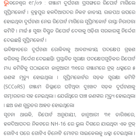
ଭୁ
ବନେଶ୍ୱର ୧୮/୦୨ : ଗଞ୍ଜାମ ଦୁର୍ଘଟଣା ପ୍ରସଙ୍ଗରେ ରିପୋର୍ଟ ମାଗିଲେ
ସୁପ୍ରିମକୋର୍ଟ । ବ୍ରହ୍ମପୁର ହଳଦିଆପଦର ନିକଟ ଜାତୀୟ ରାଜପଥ ଉପରେ
ହୋଇଥିବା ଦୁର୍ଘଟଣା ନେଇ ରିପୋର୍ଟ ମାଗିଲେ ସୁପ୍ରିମକୋର୍ଟ ରାସ୍ତା ନିରାପତ୍ତା
କମିଟି । ମାର୍ଚ୍ଚ ୫ ସୁଦ୍ଧା ବିସ୍ତୃତ ରିପୋର୍ଟ ଦେବାକୁ ଓଡ଼ିଶା ସରକାରଙ୍କୁ ନିର୍ଦ୍ଦେଶ
ଦେଇଛନ୍ତି ସୁପ୍ରିମକୋର୍ଟ ।
ଭବିଷ୍ୟତରେ ଦୁର୍ଘଟଣା ରୋକିବାକୁ ଆବଶ୍ୟକୀୟ ପଦକ୍ଷେପ ଗ୍ରହଣ
କରିବାକୁ ନିର୍ଦ୍ଦେଶ ଦେଇଛନ୍ତି। ପ୍ରସ୍ତାବିତ ସୁରକ୍ଷା ପଦକ୍ଷେପଗୁଡ଼ିକର ରିପୋର୍ଟ
ମଧ୍ୟ କମିଟିକୁ ପଠାଇବେ। ଜାନୁଆରୀ ୩୧ରେ ଗଞ୍ଜାମରେ ଟ୍ରକ୍ ଧକ୍କାରେ ୫
ଜଣଙ୍କ ମୃତ୍ୟୁ ହୋଇଥିଲା । ସୁପ୍ରିମକୋର୍ଟର ସଡ଼କ ସୁରକ୍ଷା କମିଟି
(SCCoRS) ଗଞ୍ଜାମ ଜିଲ୍ଲାରେ ଘଟିଥିବା ଦୁଃଖଦ ସଡ଼କ ଦୁର୍ଘଟଣାକୁ
ଗମ୍ଭୀରତାର ସହ ନେଇଥିଲା । ଯେଉଁଥିରେ ପାଞ୍ଚ ଜଣଙ୍କର ମୃତ୍ୟୁ ହୋଇଥିଲା
। ଛଅ ଜଣ ଗୁରୁତର ଆହତ ହୋଇଥିଲେ।
ସୂଚନା ଥାଉକି, ରିପୋର୍ଟ ଅନୁଯାୟୀ, ଜାନୁଆରୀ ୩୧ ତାରିଖରେ,
ହଳଦିଆପଦର ନିକଟରେ NH-16 ରେ ଭୁଲ ଦିଗରେ ଯାଉଥିବା ଏକ ଟ୍ରକ୍
ଗୋଟିଏ ପରେ ଗୋଟିଏ ତିନୋଟି ମୋଟର ସାଇକେଲକୁ ଧକ୍କା ଦେଇଥିଲା ।