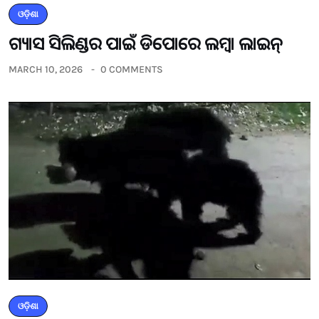
ଓଡ଼ିଶା
ଗ୍ୟାସ ସିଲିଣ୍ଡର ପାଇଁ ଡିପୋରେ ଲମ୍ବା ଲାଇନ୍
MARCH 10, 2026
0 COMMENTS
ଓଡ଼ିଶା