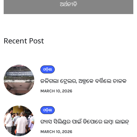
ଅର୍ଥନୀତି
Recent Post
ଓଡ଼ିଶା
ଜଳିଗଲା ଟ୍ରେଲର, ଅଳ୍ପକେ ବର୍ତ୍ତିଲେ ଚାଳକ
MARCH 10, 2026
ଓଡ଼ିଶା
ଗ୍ୟାସ ସିଲିଣ୍ଡର ପାଇଁ ଡିପୋରେ ଲମ୍ବା ଲାଇନ୍
MARCH 10, 2026