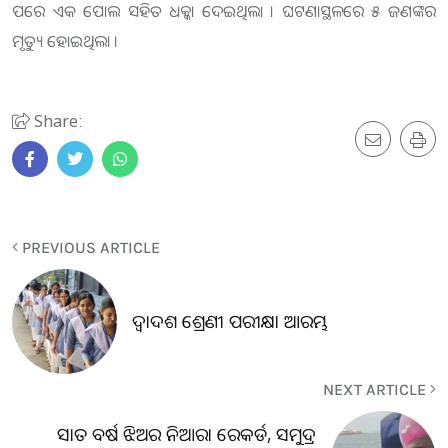
ପରେ ଏକ ପୋଲ ସହିତ ଧକ୍କା ଦେଇଥିଲା । ଘଟଣାସ୍ଥଳରେ ୫ ଜଣଙ୍କର
ମୃତ୍ୟୁ ହୋଇଥିଲା ।
Share:
PREVIOUS ARTICLE
ଦ୍ବାଦଶ ଶ୍ରେଣୀ ପରୀକ୍ଷା ଆରମ୍ଭ
NEXT ARTICLE
ସାତ ବର୍ଷ ଝିଅର ନିଆରା ରେକର୍ଡ, ସମୁଦ୍ର