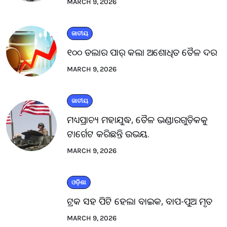
MARCH 9, 2026
ଜାତୀୟ
୧୦୦ ଡଲାର ପାର୍ କଲା ଅଶୋଧିତ ତୈଳ ଦର
MARCH 9, 2026
ଜାତୀୟ
ମଧ୍ୟପ୍ରାଚ୍ୟ ମହାଯୁଦ୍ଧ, ତୈଳ ଭଣ୍ଡାରଗୁଡ଼ିକକୁ
ଟାର୍ଗେଟ କରିଛନ୍ତି ଉଭୟ.
MARCH 9, 2026
ଓଡ଼ିଶା
ଟ୍ରକ ସହ ପିଟି ହେଲା ବାଇକ, ବାପ-ପୁଅ ମୃତ
MARCH 9, 2026