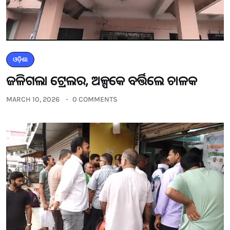
ଓଡ଼ିଶା
ଜଳିଗଲା ଟ୍ରେଲର, ଅଳ୍ପକେ ବର୍ତ୍ତିଲେ ଚାଳକ
MARCH 10, 2026
0 COMMENTS