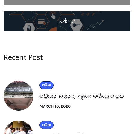
ଅର୍ଥନୀତି
Recent Post
ଓଡ଼ିଶା
ଜଳିଗଲା ଟ୍ରେଲର, ଅଳ୍ପକେ ବର୍ତ୍ତିଲେ ଚାଳକ
MARCH 10, 2026
ଓଡ଼ିଶା