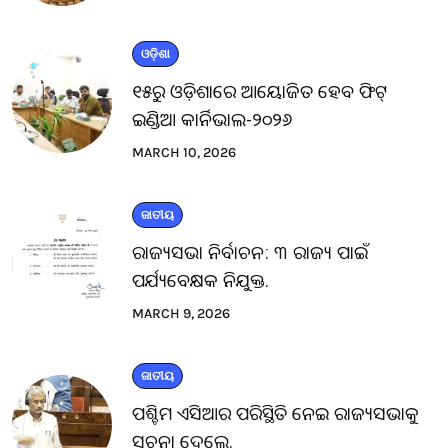
ଓଡ଼ିଶା
୧୫ରୁ ଓଡ଼ିଶାରେ ଆୟୋଜିତ ହେବ ଫିଟ୍
ଇଣ୍ଡିଆ କାର୍ନିଭାଲ-୨୦୨୬
MARCH 10, 2026
ଜାତୀୟ
ରାଜ୍ୟସଭା ନିର୍ବାଚନ: ୩ ରାଜ୍ୟ ପାଇଁ
ପର୍ଯ୍ୟବେକ୍ଷକ ନିଯୁକ୍ତ.
MARCH 9, 2026
ଜାତୀୟ
ପଶ୍ଚିମ ଏସିଆର ପରିସ୍ଥିତି ନେଇ ରାଜ୍ୟସଭାକୁ
ସୂଚନା ଦେଲେ.