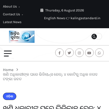
About Us
Thursday, 6 August 2026
Contact Us
English News 👉 kalingastandard.in
Latest News
Home
ଖଣି ଅଧିକାରୀଙ୍କ ଘରେ ଭିଜିଲାନ୍ସ ରେଡ୍; ୪ କୋଟିରୁ ଅଧିକ ନଗଦ
ଟଙ୍କା ଜବତ
ଓଡ଼ିଶା
ଖଣି ଅଧିକାରୀଙ୍କ ଘରେ ଭିଜିଲାନ୍ସ ରେଡ୍; ୪