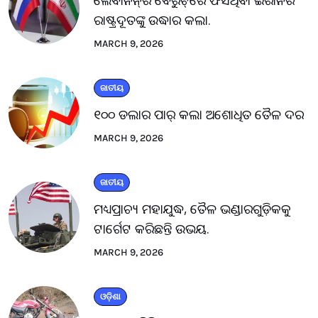
ଲେବାନନ୍‌ର ବେରୁଟ୍‌ରେ ଫସିଥିବା ଇରାନର
ରାଷ୍ଟ୍ରଦୂତଙ୍କୁ ଉଦ୍ଧାର କଲା.
MARCH 9, 2026
ଜାତୀୟ
୧୦୦ ଡଲାର ପାର୍ କଲା ଅଶୋଧିତ ତୈଳ ଦର
MARCH 9, 2026
ଜାତୀୟ
ମଧ୍ୟପ୍ରାଚ୍ୟ ମହାଯୁଦ୍ଧ, ତୈଳ ଭଣ୍ଡାରଗୁଡ଼ିକକୁ
ଟାର୍ଗେଟ କରିଛନ୍ତି ଉଭୟ.
MARCH 9, 2026
ଓଡ଼ିଶା