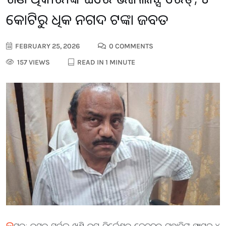
କୋଟିରୁ ଅଧିକ ନଗଦ ଟଙ୍କା ଜବତ
FEBRUARY 25, 2026
0 COMMENTS
157 VIEWS
READ IN 1 MINUTE
କ