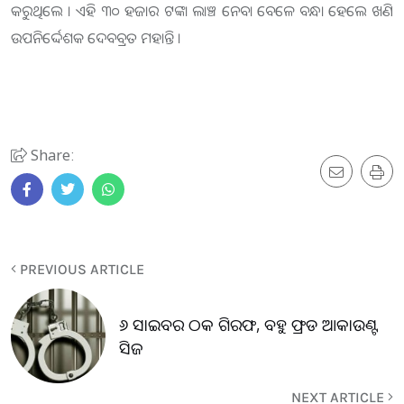
କରୁଥିଲେ । ଏହି ୩୦ ହଜାର ଟଙ୍କା ଲାଞ୍ଚ ନେବା ବେଳେ ବନ୍ଧା ହେଲେ ଖଣି
ଉପନିର୍ଦ୍ଦେଶକ ଦେବବ୍ରତ ମହାନ୍ତି ।
Share:
PREVIOUS ARTICLE
୬ ସାଇବର ଠକ ଗିରଫ, ବହୁ ଫ୍ରଡ ଆକାଉଣ୍ଟ
ସିଜ
NEXT ARTICLE