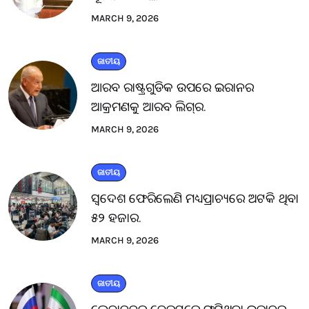
MARCH 9, 2026
ଜାତୀୟ
ଆରବ ରାଷ୍ଟ୍ରଗୁଡିକ ଉପରେ ଇରାନର
ଆକ୍ରମଣକୁ ଆରବ ଲିଗ୍‌ର.
MARCH 9, 2026
ଜାତୀୟ
ସ୍ବଦେଶ ଫେରିଲେଣି ମଧ୍ୟପ୍ରାଚ୍ୟରେ ଅଟକି ଥିବା
୫୨ ହଜାର.
MARCH 9, 2026
ଜାତୀୟ