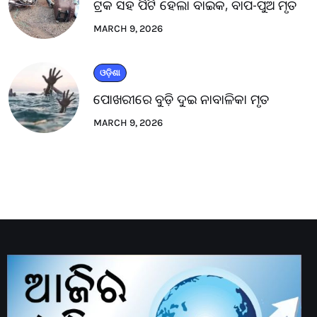
ଟ୍ରକ ସହ ପିଟି ହେଲା ବାଇକ, ବାପ-ପୁଅ ମୃତ
MARCH 9, 2026
ଓଡ଼ିଶା
ପୋଖରୀରେ ବୁଡ଼ି ଦୁଇ ନାବାଳିକା ମୃତ
MARCH 9, 2026