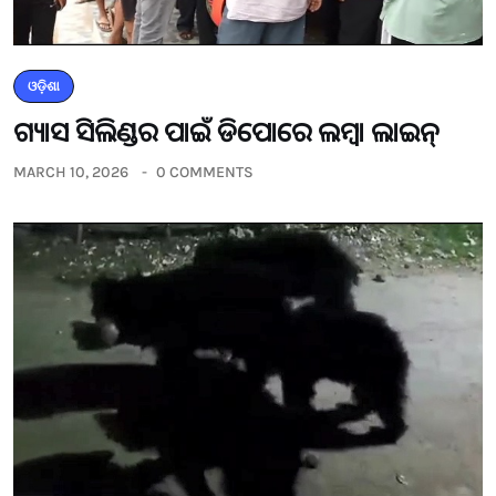
ଓଡ଼ିଶା
ଗ୍ୟାସ ସିଲିଣ୍ଡର ପାଇଁ ଡିପୋରେ ଲମ୍ବା ଲାଇନ୍
MARCH 10, 2026
0 COMMENTS