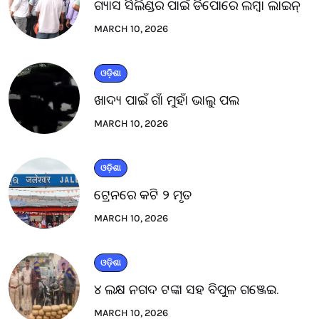
ଗ୍ୟାସ ସିଲିଣ୍ଡର ପାଇଁ ଡିପୋରେ ଲମ୍ବା ଲାଇନ୍
MARCH 10, 2026
ଓଡ଼ିଶା
ଖାଦ୍ୟ ପାଇଁ ଗାଁ ମୁହାଁ ଭାଲୁ ପଲ
MARCH 10, 2026
ଓଡ଼ିଶା
ଟ୍ରେନରେ କଟି ୨ ମୃତ
MARCH 10, 2026
ଓଡ଼ିଶା
୪ ଲକ୍ଷ ନଗଦ ଟଙ୍କା ସହ ବିପୁଳ ଗଞ୍ଜେଇ.
MARCH 10, 2026