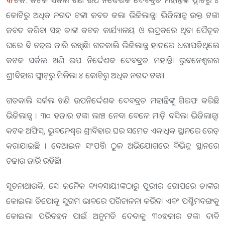
ଟକ: କଟକ ସର୍କଲ ଖଣି ଉପ ନିର୍ଦ୍ଦେଶକ ଦେବବ୍ରତ ମହାନ୍ତିଙ୍କ ଫ୍ଲାଟରୁ ୪
କୋଟିରୁ ଅଧିକ ନଗଦ ଟଙ୍କା ଜବତ କଲା ଭିଜିଲାନ୍ସ। ଭିଜିଲାନ୍ସ ଉକ୍ତ ଟଙ୍କା
ଜବତ କରିବା ସହ ତାଙ୍କ କଟକ କାର୍ଯ୍ୟାଳୟ ଓ ଭଦ୍ରକରେ ଥିବା ପୈତୃକ
ଘରେ ବି ଚଢ଼ଉ ଜାରି ରଖିଛି। ଗତକାଲି ଭିଜିଲାନ୍ସ ହାତରେ ଧରାପଡ଼ିଥିଲେ
କଟକ ସର୍କଲ ଖଣି ଉପ ନିର୍ଦ୍ଦେଶକ ଦେବବ୍ରତ ମହାନ୍ତି। ଭୁବନେଶ୍ବରର
ଶ୍ରୀବିହାର ଫ୍ଲାଟ୍‌ରୁ ମିଳିଲା ୪ କୋଟିରୁ ଅଧିକ ନଗଦ ଟଙ୍କା।
ଗତକାଲି ସର୍କଲ ଖଣି ଉପନିର୍ଦ୍ଦେଶକ ଦେବବ୍ରତ ମହାନ୍ତିଙ୍କୁ ଗିରଫ କରିଛି
ଭିଜିଲାନ୍ସ । ୩୦ ହଜାର ଟଙ୍କା ଲାଞ୍ଚ ନେବା ବେଳେ ମାଡ଼ି ବସିଲା ଭିଜିଲାନ୍ସ।
କଟକ ଅଫିସ୍, ଭୁବନେଶ୍ୱର ଶ୍ରୀବିହାର ଘର ସମେତ ଏକାଧିକ ସ୍ଥାନରେ ରେଡ୍
କରାଯାଇଛି । ବେଆଇନ ସଂପତ୍ତି ଠୁଳ ଅଭିଯୋଗରେ ବିଭିନ୍ନ ସ୍ଥାନରେ
ଚଢାଉ ଜାରି ରହିଛି।
ସୂଚନାଥାଉକି, ସେ ଜନୈକ ବ୍ୟବସାୟୀଙ୍କଠାରୁ ପୁରୀର ଗୋପରେ ତାଙ୍କର
କୋଇଲା ଡିପୋକୁ ସୁଗମ ଭାବରେ ପରିଚାଳନା କରିବା ଏବଂ ପଶ୍ଚିମବଙ୍ଗକୁ
କୋଇଲା ପରିବହନ ପାଇଁ ଅନୁମତି ଦେବାକୁ ୩୦ହଜାର ଟଙ୍କା ଦାବି