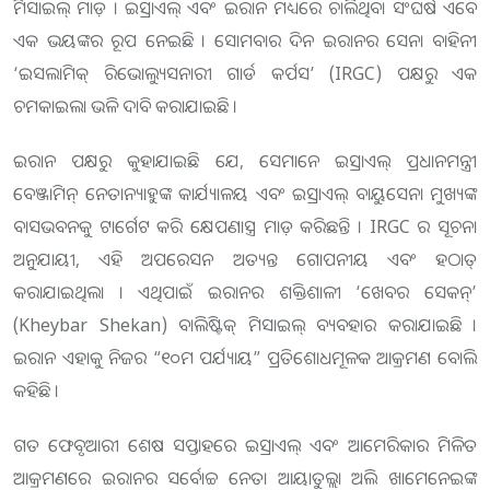
ମିସାଇଲ୍ ମାଡ଼ । ଇସ୍ରାଏଲ୍ ଏବଂ ଇରାନ ମଧ୍ୟରେ ଚାଲିଥିବା ସଂଘର୍ଷ ଏବେ
ଏକ ଭୟଙ୍କର ରୂପ ନେଇଛି । ସୋମବାର ଦିନ ଇରାନର ସେନା ବାହିନୀ
‘ଇସଲାମିକ୍ ରିଭୋଲ୍ୟୁସନାରୀ ଗାର୍ଡ କର୍ପସ’ (IRGC) ପକ୍ଷରୁ ଏକ
ଚମକାଇଲା ଭଳି ଦାବି କରାଯାଇଛି ।
ଇରାନ ପକ୍ଷରୁ କୁହାଯାଇଛି ଯେ, ସେମାନେ ଇସ୍ରାଏଲ୍ ପ୍ରଧାନମନ୍ତ୍ରୀ
ବେଞ୍ଜାମିନ୍ ନେତାନ୍ୟାହୁଙ୍କ କାର୍ଯ୍ୟାଳୟ ଏବଂ ଇସ୍ରାଏଲ୍ ବାୟୁସେନା ମୁଖ୍ୟଙ୍କ
ବାସଭବନକୁ ଟାର୍ଗେଟ କରି କ୍ଷେପଣାସ୍ତ୍ର ମାଡ଼ କରିଛନ୍ତି । IRGC ର ସୂଚନା
ଅନୁଯାୟୀ, ଏହି ଅପରେସନ ଅତ୍ୟନ୍ତ ଗୋପନୀୟ ଏବଂ ହଠାତ୍
କରାଯାଇଥିଲା । ଏଥିପାଇଁ ଇରାନର ଶକ୍ତିଶାଳୀ ‘ଖେବର ସେକନ୍’
(Kheybar Shekan) ବାଲିଷ୍ଟିକ୍ ମିସାଇଲ୍ ବ୍ୟବହାର କରାଯାଇଛି ।
ଇରାନ ଏହାକୁ ନିଜର “୧୦ମ ପର୍ଯ୍ୟାୟ” ପ୍ରତିଶୋଧମୂଳକ ଆକ୍ରମଣ ବୋଲି
କହିଛି ।
ଗତ ଫେବୃଆରୀ ଶେଷ ସପ୍ତାହରେ ଇସ୍ରାଏଲ୍ ଏବଂ ଆମେରିକାର ମିଳିତ
ଆକ୍ରମଣରେ ଇରାନର ସର୍ବୋଚ୍ଚ ନେତା ଆୟାତୁଲ୍ଲା ଅଲି ଖାମେନେଇଙ୍କ