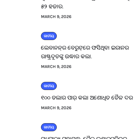
୫୨ ହଜାର.
MARCH 9, 2026
ଜାତୀୟ
ଲେବାନନ୍‌ର ବେରୁଟ୍‌ରେ ଫସିଥିବା ଇରାନର
ରାଷ୍ଟ୍ରଦୂତଙ୍କୁ ଉଦ୍ଧାର କଲା.
MARCH 9, 2026
ଜାତୀୟ
୧୦୦ ଡଲାର ପାର୍ କଲା ଅଶୋଧିତ ତୈଳ ଦର
MARCH 9, 2026
ଜାତୀୟ
ମଧ୍ୟପ୍ରାଚ୍ୟ ମହାଯୁଦ୍ଧ, ତୈଳ ଭଣ୍ଡାରଗୁଡ଼ିକକୁ