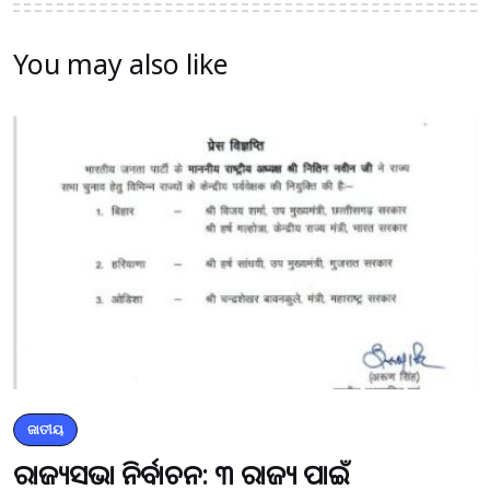
You may also like
ଜାତୀୟ
ରାଜ୍ୟସଭା ନିର୍ବାଚନ: ୩ ରାଜ୍ୟ ପାଇଁ