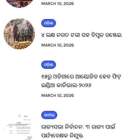
MARCH 10, 2026
ଓଡ଼ିଶା
୪ ଲକ୍ଷ ନଗଦ ଟଙ୍କା ସହ ବିପୁଳ ଗଞ୍ଜେଇ.
MARCH 10, 2026
ଓଡ଼ିଶା
୧୫ରୁ ଓଡ଼ିଶାରେ ଆୟୋଜିତ ହେବ ଫିଟ୍
ଇଣ୍ଡିଆ କାର୍ନିଭାଲ-୨୦୨୬
MARCH 10, 2026
ଜାତୀୟ
ରାଜ୍ୟସଭା ନିର୍ବାଚନ: ୩ ରାଜ୍ୟ ପାଇଁ
ପର୍ଯ୍ୟବେକ୍ଷକ ନିଯୁକ୍ତ.