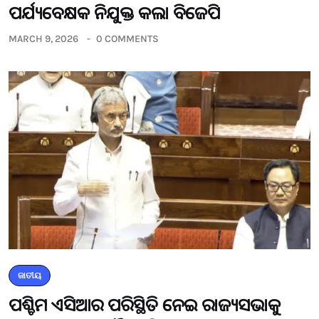
ପର୍ଯ୍ୟବେକ୍ଷକ ନିଯୁକ୍ତ କଲା ବିଜେପି
MARCH 9, 2026
0 COMMENTS
ଜାତୀୟ
ପଶ୍ଚିମ ଏସିଆର ପରିସ୍ଥିତି ନେଇ ରାଜ୍ୟସଭାକୁ