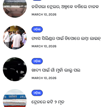
ଜଳିଗଲା ଟ୍ରେଲର, ଅଳ୍ପକେ ବର୍ତ୍ତିଲେ ଚାଳକ
MARCH 10, 2026
ଓଡ଼ିଶା
ଗ୍ୟାସ ସିଲିଣ୍ଡର ପାଇଁ ଡିପୋରେ ଲମ୍ବା ଲାଇନ୍
MARCH 10, 2026
ଓଡ଼ିଶା
ଖାଦ୍ୟ ପାଇଁ ଗାଁ ମୁହାଁ ଭାଲୁ ପଲ
MARCH 10, 2026
ଓଡ଼ିଶା
ଟ୍ରେନରେ କଟି ୨ ମୃତ