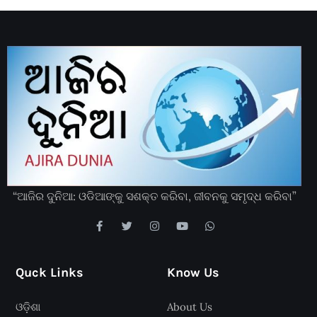
“ଆଜିର ଦୁନିଆ: ଓଡିଆଙ୍କୁ ସଶକ୍ତ କରିବା, ଜୀବନକୁ ସମୃଦ୍ଧ କରିବା”
Quck Links
Know Us
ଓଡ଼ିଶା
About Us