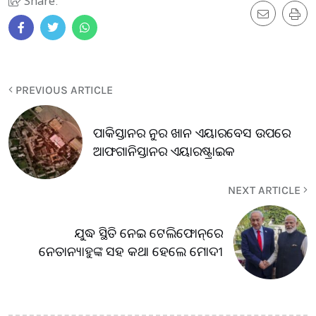
Share:
PREVIOUS ARTICLE
ପାକିସ୍ତାନର ନୁର ଖାନ ଏୟାରବେସ ଉପରେ
ଆଫଗାନିସ୍ତାନର ଏୟାରଷ୍ଟ୍ରାଇକ
NEXT ARTICLE
ଯୁଦ୍ଧ ସ୍ଥିତି ନେଇ ଟେଲିଫୋନ୍‌ରେ
ନେତାନ୍ୟାହୁଙ୍କ ସହ କଥା ହେଲେ ମୋଦୀ