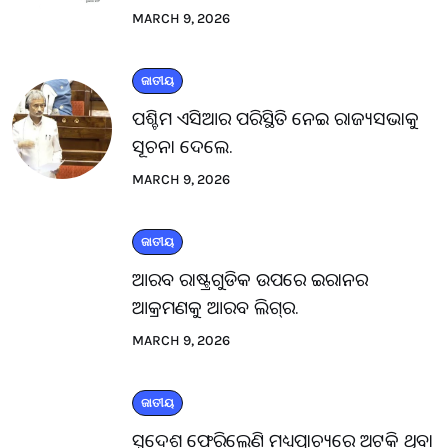
MARCH 9, 2026
ଜାତୀୟ
ପଶ୍ଚିମ ଏସିଆର ପରିସ୍ଥିତି ନେଇ ରାଜ୍ୟସଭାକୁ
ସୂଚନା ଦେଲେ.
MARCH 9, 2026
ଜାତୀୟ
ଆରବ ରାଷ୍ଟ୍ରଗୁଡିକ ଉପରେ ଇରାନର
ଆକ୍ରମଣକୁ ଆରବ ଲିଗ୍‌ର.
MARCH 9, 2026
ଜାତୀୟ
ସ୍ବଦେଶ ଫେରିଲେଣି ମଧ୍ୟପ୍ରାଚ୍ୟରେ ଅଟକି ଥିବା