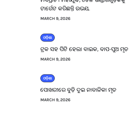
ଟାର୍ଗେଟ କରିଛନ୍ତି ଉଭୟ.
MARCH 9, 2026
ଓଡ଼ିଶା
ଟ୍ରକ ସହ ପିଟି ହେଲା ବାଇକ, ବାପ-ପୁଅ ମୃତ
MARCH 9, 2026
ଓଡ଼ିଶା
ପୋଖରୀରେ ବୁଡ଼ି ଦୁଇ ନାବାଳିକା ମୃତ
MARCH 9, 2026