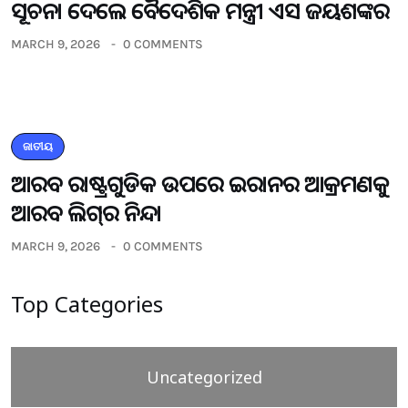
ସୂଚନା ଦେଲେ ବୈଦେଶିକ ମନ୍ତ୍ରୀ ଏସ ଜୟଶଙ୍କର
MARCH 9, 2026
0 COMMENTS
ଜାତୀୟ
ଆରବ ରାଷ୍ଟ୍ରଗୁଡିକ ଉପରେ ଇରାନର ଆକ୍ରମଣକୁ
ଆରବ ଲିଗ୍‌ର ନିନ୍ଦା
MARCH 9, 2026
0 COMMENTS
Top Categories
Uncategorized