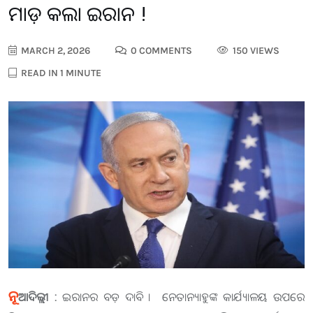
ମାଡ଼ କଲା ଇରାନ !
MARCH 2, 2026
0 COMMENTS
150 VIEWS
READ IN 1 MINUTE
ନୂ
ଆଦିଲ୍ଲୀ :
ଇରାନର ବଡ଼ ଦାବି । ନେତାନ୍ୟାହୁଙ୍କ କାର୍ଯ୍ୟାଳୟ ଉପରେ