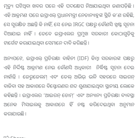
ମୃତ୍ୟୁ ଘଟିଥିବା ଖବର ପରେ ଏହି ପଦକ୍ଷେପ ନିଆଯାଇଥିବା ଜଣାପଡ଼ିଛି ।
ଏହି ଆକ୍ରମଣ ପରେ ଇସ୍ରାଏଲ୍ ପ୍ରଧାନମନ୍ତ୍ରୀ ନେତାନ୍ୟାହୁଙ୍କ ସ୍ଥିତି କ’ଣ ରହିଛି,
ସେ ସୁରକ୍ଷିତ ଅଛନ୍ତି କି ନାହିଁ, ସେ ନେଇ IRGC ପକ୍ଷରୁ କୌଣସି ସ୍ପଷ୍ଟ ସୂଚନା
ଦିଆଯାଇ ନାହିଁ । ତେବେ ଇସ୍ରାଏଲର ପ୍ରମୁଖ ସରକାରୀ କୋଠାଗୁଡ଼ିକୁ
ଟାର୍ଗେଟ କରାଯାଇଥିବା ସେମାନେ ଦାବି କରିଛନ୍ତି ।
ଅନ୍ୟପଟେ, ଇସ୍ରାଏଲ୍ ପ୍ରତିରକ୍ଷା ବାହିନୀ (IDF) କିମ୍ବା ସରକାରଙ୍କ ପକ୍ଷରୁ
ଏହି ନିର୍ଦ୍ଦିଷ୍ଟ ଆକ୍ରମଣ ନେଇ କୌଣସି ଅଧିକାରୀ ନିର୍ଦ୍ଧିଷ୍ଟ ସୂଚନା ଦେଇ
ନାହାଁନ୍ତି । ଜେରୁଜେଲମ୍ ଏବଂ ତେଲ୍ ଅଭିଭ୍ ଭଳି ସହରରେ ସାଇରନ୍
ବାଜିବା ସହ ଆକାଶରେ ବିସ୍ଫୋରଣର ଶବ୍ଦ ଶୁଣାଯାଇଥିବା ସ୍ଥାନୀୟ ଲୋକେ
କହିଛନ୍ତି । ଇସ୍ରାଏଲର ‘ଆଇରନ୍ ଡୋମ୍’ ଏବଂ ଅନ୍ୟାନ୍ୟ ପ୍ରତିରକ୍ଷା ବ୍ୟବସ୍ଥା
ଅନେକ ମିସାଇଲକୁ ଆକାଶରେ ହିଁ ନଷ୍ଟ କରିଦେଇଥିବା ଅନୁମାନ
କରାଯାଉଛି ।