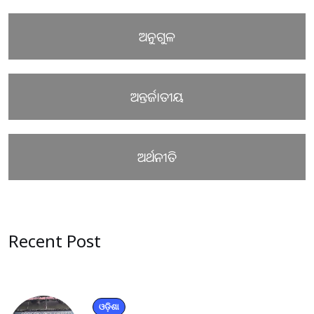
ଅନୁଗୁଳ
ଅନ୍ତର୍ଜାତୀୟ
ଅର୍ଥନୀତି
Recent Post
ଓଡ଼ିଶା