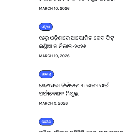
MARCH 10, 2026
ଓଡ଼ିଶା
୧୫ରୁ ଓଡ଼ିଶାରେ ଆୟୋଜିତ ହେବ ଫିଟ୍
ଇଣ୍ଡିଆ କାର୍ନିଭାଲ-୨୦୨୬
MARCH 10, 2026
ଜାତୀୟ
ରାଜ୍ୟସଭା ନିର୍ବାଚନ: ୩ ରାଜ୍ୟ ପାଇଁ
ପର୍ଯ୍ୟବେକ୍ଷକ ନିଯୁକ୍ତ.
MARCH 9, 2026
ଜାତୀୟ