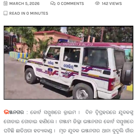
MARCH 5, 2026
0 COMMENTS
142 VIEWS
READ IN 0 MINUTES
ଭ
ଞ୍ଜନଗର :
କୋର୍ଟ ସମ୍ମୁଖରେ କ୍ରାଇମ । ଦିନ ଦ୍ୱିପ୍ରହରରେ ଯୁବକଙ୍କୁ
ଗୋଡାଇ ଗୋଡାଇ ହାଣିଲେ । ଗଞ୍ଜାମ ଜିଲ୍ଲା ଭଞ୍ଜନଗର କୋର୍ଟ ସମ୍ମୁଖରେ
ଘଟିଛି ଛାତିଥରା ହତ୍ୟାକାଣ୍ଡ । ମୃତ ଯୁବକ ଭଞ୍ଜନଗର ଥାନା ବୁଦୁଲି ଗାଁର