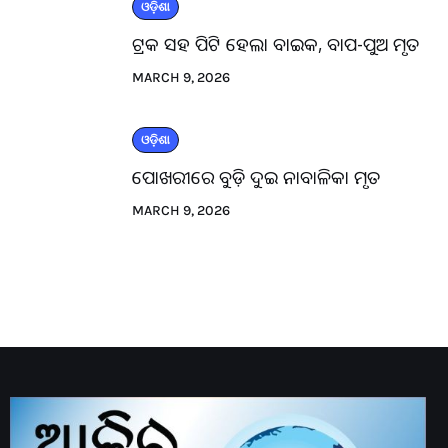
ଓଡ଼ିଶା
ଟ୍ରକ ସହ ପିଟି ହେଲା ବାଇକ, ବାପ-ପୁଅ ମୃତ
MARCH 9, 2026
ଓଡ଼ିଶା
ପୋଖରୀରେ ବୁଡ଼ି ଦୁଇ ନାବାଳିକା ମୃତ
MARCH 9, 2026