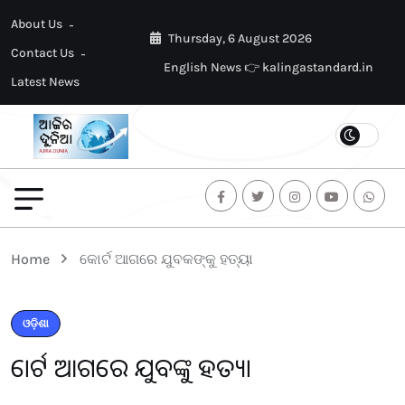
About Us
Thursday, 6 August 2026
Contact Us
English News 👉 kalingastandard.in
Latest News
Home
କୋର୍ଟ ଆଗରେ ଯୁବକଙ୍କୁ ହତ୍ୟା
ଓଡ଼ିଶା
କୋର୍ଟ ଆଗରେ ଯୁବକଙ୍କୁ ହତ୍ୟା