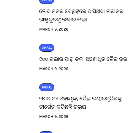
ଜାତୀୟ
ଲେବାନନ୍‌ର ବେରୁଟ୍‌ରେ ଫସିଥିବା ଇରାନର
ରାଷ୍ଟ୍ରଦୂତଙ୍କୁ ଉଦ୍ଧାର କଲା.
MARCH 9, 2026
ଜାତୀୟ
୧୦୦ ଡଲାର ପାର୍ କଲା ଅଶୋଧିତ ତୈଳ ଦର
MARCH 9, 2026
ଜାତୀୟ
ମଧ୍ୟପ୍ରାଚ୍ୟ ମହାଯୁଦ୍ଧ, ତୈଳ ଭଣ୍ଡାରଗୁଡ଼ିକକୁ
ଟାର୍ଗେଟ କରିଛନ୍ତି ଉଭୟ.
MARCH 9, 2026