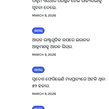
ପଶ୍ଚିମ ଏସିଆର ପରିସ୍ଥିତି ନେଇ ରାଜ୍ୟସଭାକୁ
ସୂଚନା ଦେଲେ.
MARCH 9, 2026
ଜାତୀୟ
ଆରବ ରାଷ୍ଟ୍ରଗୁଡିକ ଉପରେ ଇରାନର
ଆକ୍ରମଣକୁ ଆରବ ଲିଗ୍‌ର.
MARCH 9, 2026
ଜାତୀୟ
ସ୍ବଦେଶ ଫେରିଲେଣି ମଧ୍ୟପ୍ରାଚ୍ୟରେ ଅଟକି ଥିବା
୫୨ ହଜାର.
MARCH 9, 2026