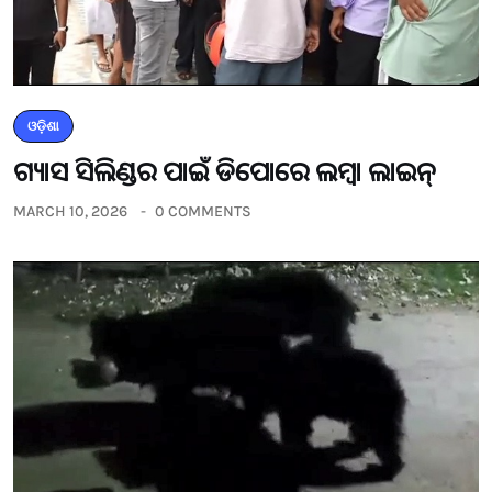
ଓଡ଼ିଶା
ଗ୍ୟାସ ସିଲିଣ୍ଡର ପାଇଁ ଡିପୋରେ ଲମ୍ବା ଲାଇନ୍
MARCH 10, 2026
0 COMMENTS