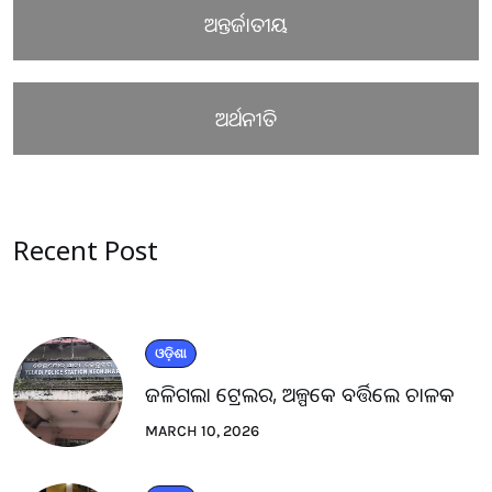
ଅନ୍ତର୍ଜାତୀୟ
ଅର୍ଥନୀତି
Recent Post
ଓଡ଼ିଶା
ଜଳିଗଲା ଟ୍ରେଲର, ଅଳ୍ପକେ ବର୍ତ୍ତିଲେ ଚାଳକ
MARCH 10, 2026