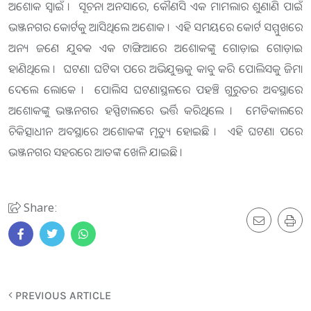
ଅଶୋକ ସ୍ବାଇଁ । ସୂଚନା ଅନସାରେ, କୌଣସି ଏକ ମାମଲାର ଶୁଣାଣି ପାଇଁ
ଭଞ୍ଜନଗର କୋର୍ଟକୁ ଆସିଥିଲେ ଅଶୋକ । ଏହି ସମୟରେ କୋର୍ଟ ସମ୍ମୁଖରେ
ଅନ୍ୟ ଜଣେ ଯୁବକ ଏକ ଟାଙ୍ଗିଆରେ ଅଶୋକଙ୍କୁ ଗୋଡ଼ାଇ ଗୋଡ଼ାଇ
ହାଣିଥିଲେ । ଘଟଣା ଘଟିବା ପରେ ଅଭିଯୁକ୍ତକୁ କାବୁ କରି ପୋଲିସକୁ ଜିମା
ଦେଲେ ଲୋକେ । ପୋଲିସ ଘଟଣାସ୍ଥଳରେ ପହଞ୍ଚି ଗୁରୁତର ଅବସ୍ଥାରେ
ଅଶୋକଙ୍କୁ ଭଞ୍ଜନଗର ହସ୍ପିଟାଲରେ ଭର୍ତ୍ତି କରିଥିଲେ । ମେଡିକାଲରେ
ଚିକିତ୍ସାଧୀନ ଅବସ୍ଥାରେ ଅଶୋକଙ୍କ ମୃତ୍ୟୁ ହୋଇଛି । ଏହି ଘଟଣା ପରେ
ଭଞ୍ଜନଗର ସହରରେ ଆତଙ୍କ ଖେଳି ଯାଇଛି ।
Share:
PREVIOUS ARTICLE