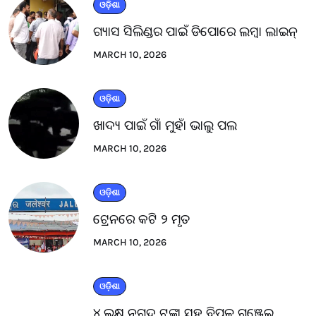
ଓଡ଼ିଶା
ଗ୍ୟାସ ସିଲିଣ୍ଡର ପାଇଁ ଡିପୋରେ ଲମ୍ବା ଲାଇନ୍
MARCH 10, 2026
ଓଡ଼ିଶା
ଖାଦ୍ୟ ପାଇଁ ଗାଁ ମୁହାଁ ଭାଲୁ ପଲ
MARCH 10, 2026
ଓଡ଼ିଶା
ଟ୍ରେନରେ କଟି ୨ ମୃତ
MARCH 10, 2026
ଓଡ଼ିଶା
୪ ଲକ୍ଷ ନଗଦ ଟଙ୍କା ସହ ବିପୁଳ ଗଞ୍ଜେଇ.