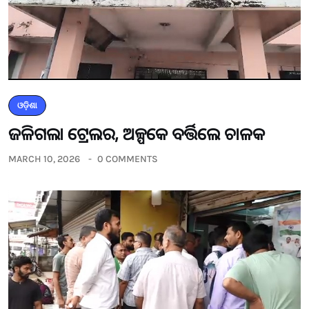
ଓଡ଼ିଶା
ଜଳିଗଲା ଟ୍ରେଲର, ଅଳ୍ପକେ ବର୍ତ୍ତିଲେ ଚାଳକ
MARCH 10, 2026
0 COMMENTS