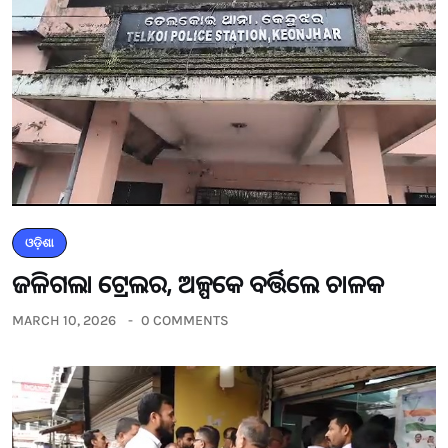
ଓଡ଼ିଶା
ଜଳିଗଲା ଟ୍ରେଲର, ଅଳ୍ପକେ ବର୍ତ୍ତିଲେ ଚାଳକ
MARCH 10, 2026
0 COMMENTS