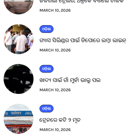
ଜଳିଗଲା ଟ୍ରେଲର, ଅଳ୍ପକେ ବର୍ତ୍ତିଲେ ଚାଳକ
MARCH 10, 2026
ଓଡ଼ିଶା
ଗ୍ୟାସ ସିଲିଣ୍ଡର ପାଇଁ ଡିପୋରେ ଲମ୍ବା ଲାଇନ୍
MARCH 10, 2026
ଓଡ଼ିଶା
ଖାଦ୍ୟ ପାଇଁ ଗାଁ ମୁହାଁ ଭାଲୁ ପଲ
MARCH 10, 2026
ଓଡ଼ିଶା
ଟ୍ରେନରେ କଟି ୨ ମୃତ
MARCH 10, 2026