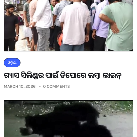
ଓଡ଼ିଶା
ଗ୍ୟାସ ସିଲିଣ୍ଡର ପାଇଁ ଡିପୋରେ ଲମ୍ବା ଲାଇନ୍
MARCH 10, 2026
0 COMMENTS