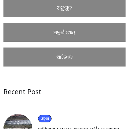
ଅନୁଗୁଳ
ଅନ୍ତର୍ଜାତୀୟ
ଅର୍ଥନୀତି
Recent Post
ଓଡ଼ିଶା