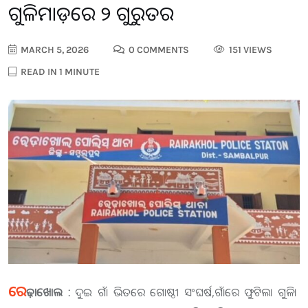
ଗୁଳିମାଡ଼ରେ ୨ ଗୁରୁତର
MARCH 5, 2026
0 COMMENTS
151 VIEWS
READ IN 1 MINUTE
ରେ
ଢ଼ାଖୋଲ :
ଦୁଇ ଗାଁ ଭିତରେ ଗୋଷ୍ଠୀ ସଂଘର୍ଷ,ଗାଁରେ ଫୁଟିଲା ଗୁଳି।