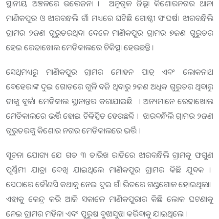
ସ୍ଥାନୀୟ ଅଞ୍ଚଳରେ ଉତ୍ତେଜନା । ଅନୁଗୁଳ ଜିଲ୍ଲା କିଶୋରନଗର ଥାନା
ମାଣିକପୁର ଓ ଝାରବନ୍ଧଲି ଗାଁ ମଧ୍ୟରେ ଘଟିଛି ଗୋଷ୍ଠୀ ସଂଘର୍ଷ। ଝାରବନ୍ଧିଲି
ଗ୍ରାମର ୨ଜଣ ଗୁରୁତରଥିବା ବେଳେ ମାଣିକପୁର ଗ୍ରାମର ୭ଜଣ ଗୁରୁତର
ହେଇ ରେଢାଖୋଲ ମେଡିକାଲରେ ଚିକିତ୍ସା ହେଉଛନ୍ତି ।
ସେଥିମଧ୍ୟରୁ ମାଣିକପୁର ଗ୍ରାମର ମୋହନ ପାତ୍ର ଏବଂ ଲୋକନାଥ
ବେହେରାଙ୍କ ଦୁଇ ଗୋଡରେ ଗୁଳି ବଜି ଥିବାରୁ ୨ଜଣ ଅଧିକ ଗୁରୁତର ଥିବାରୁ
ତାଙ୍କୁ ବୁର୍ଲା ମେଡିକାଲ ସ୍ଥାନାନ୍ତର କରାଯାଇଛି । ଅନ୍ୟମାନେ ରେଢାଖୋଲ
ମେଡିକାଲରେ ଭର୍ତ୍ତି ହୋଇ ଚିକିତ୍ସିତ ହେଉଛନ୍ତି । ଝାରବନ୍ଧିଲି ଗ୍ରାମର ୨ଜଣ
ଗୁରୁତରଙ୍କୁ କିଶୋର ନଗର ମେଡିକାଲରେ ଭର୍ତ୍ତି ।
ସୂଚନା ଯୋଗ୍ୟ ଯେ ଗତ ୩ ତାରିଖ ରାତିରେ ଝାରବନ୍ଧିଲି ଗ୍ରାମକୁ ଫଗୁଣ
ପୂର୍ଣ୍ଣିମୀ ଯାତ୍ରା ଦେଖି ଯାଇଥିଲେ ମାଣିକପୁର ଗ୍ରାମର କିଛି ଯୁବକ ।
ସେଠାରେ କୌଣସି କଥାକୁ ନେଇ ଦୁଇ ଗାଁ ଭିତରେ ଗଣ୍ଡଗୋଳ ହୋଇଥିଲା।
ଏହାକୁ କେନ୍ଦ୍ର କରି ଆଜି ସକାଳେ ମାଣିକପୁରାର କିଛି ଲୋକ ଘଟଣାକୁ
ନେଇ ଗ୍ରାମର ମହିଳା ଏବଂ ପୁରୁଷ ବୁଝାସୁଝା କରିବାକୁ ଯାଇଥିଲେ ।