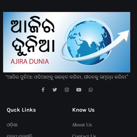
“ଆଜିର ଦୁନିଆ: ଓଡିଆଙ୍କୁ ସଶକ୍ତ କରିବା, ଜୀବନକୁ ସମୃଦ୍ଧ କରିବା”
Quck Links
Know Us
ଓଡ଼ିଶା
About Us
ରାଜ୍ୟ ରାଜନୀତି
Contact Us