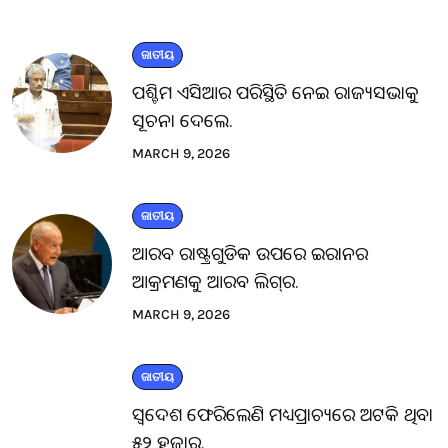
ଜାତୀୟ
ପଶ୍ଚିମ ଏସିଆର ପରିସ୍ଥିତି ନେଇ ରାଜ୍ୟସଭାକୁ
ସୂଚନା ଦେଲେ.
MARCH 9, 2026
ଜାତୀୟ
ଆରବ ରାଷ୍ଟ୍ରଗୁଡିକ ଉପରେ ଇରାନର
ଆକ୍ରମଣକୁ ଆରବ ଲିଗ୍‌ର.
MARCH 9, 2026
ଜାତୀୟ
ସ୍ବଦେଶ ଫେରିଲେଣି ମଧ୍ୟପ୍ରାଚ୍ୟରେ ଅଟକି ଥିବା
୫୨ ହଜାର.