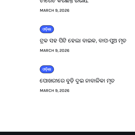
ଟାର୍ଗେଟ କରିଛନ୍ତି ଉଭୟ.
MARCH 9, 2026
ଓଡ଼ିଶା
ଟ୍ରକ ସହ ପିଟି ହେଲା ବାଇକ, ବାପ-ପୁଅ ମୃତ
MARCH 9, 2026
ଓଡ଼ିଶା
ପୋଖରୀରେ ବୁଡ଼ି ଦୁଇ ନାବାଳିକା ମୃତ
MARCH 9, 2026