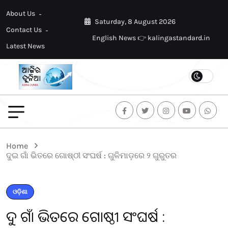
About Us
Saturday, 8 August 2026
Contact Us
English News 👉 kalingastandard.in
Latest News
Home
ଦୁଇ ଗାଁ ଭିତରେ ଗୋଷ୍ଠୀ ସଂଘର୍ଷ : ଗୁଳିମାଡ଼ରେ ୨ ଗୁରୁତର
ଓଡ଼ିଶା
ଦୁଇ ଗାଁ ଭିତରେ ଗୋଷ୍ଠୀ ସଂଘର୍ଷ :