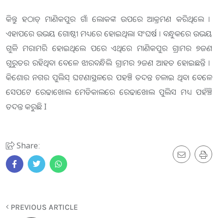
କିନ୍ତୁ ହଠାତ୍ ମାଣିକପୁର ଗାଁ ଲୋକଙ୍କ ଉପରେ ଆକ୍ରମଣ କରିଥିଲେ ।
ଏହାପରେ ଉଭୟ ଗୋଷ୍ଠୀ ମଧ୍ୟରେ ହୋଇଥିଲା ସଂଘର୍ଷ । ବନ୍ଧୁକରେ ଉଭୟ
ଗୁଳି ମରାମରି ହୋଇଥିଲେ ପରେ ଏଥିରେ ମାଣିକପୁର ଗ୍ରାମର ୭ଜଣ
ଗୁରୁତର ରହିଥିବା ବେଳେ ଝାରବନ୍ଧିଲି ଗ୍ରାମର ୨ଜଣ ଆହତ ହୋଇଛନ୍ତି ।
କିଶୋର ନଗର ପୁଲିସ୍ ଘଟଣାସ୍ଥଳରେ ପହଞ୍ଚି ତଦନ୍ତ ଚଳାଇ ଥିବା ବେଳେ
ସେପଟେ ରେଢାଖୋଲ ମେଡିକାଲରେ ରେଢାଖୋଲ ପୁଲିସ ମଧ୍ୟ ପହଁଞ୍ଚି
ତଦନ୍ତ କରୁଛି I
Share:
PREVIOUS ARTICLE