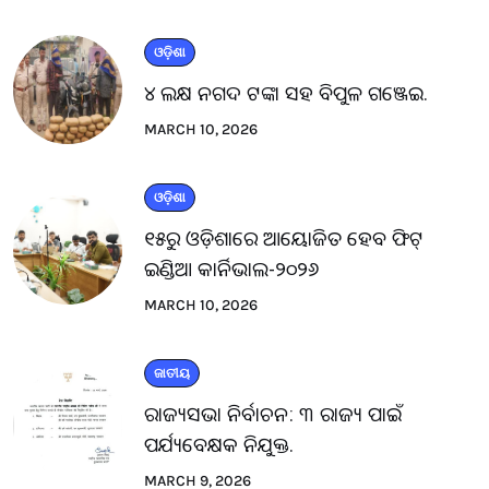
ଓଡ଼ିଶା
୪ ଲକ୍ଷ ନଗଦ ଟଙ୍କା ସହ ବିପୁଳ ଗଞ୍ଜେଇ.
MARCH 10, 2026
ଓଡ଼ିଶା
୧୫ରୁ ଓଡ଼ିଶାରେ ଆୟୋଜିତ ହେବ ଫିଟ୍
ଇଣ୍ଡିଆ କାର୍ନିଭାଲ-୨୦୨୬
MARCH 10, 2026
ଜାତୀୟ
ରାଜ୍ୟସଭା ନିର୍ବାଚନ: ୩ ରାଜ୍ୟ ପାଇଁ
ପର୍ଯ୍ୟବେକ୍ଷକ ନିଯୁକ୍ତ.
MARCH 9, 2026