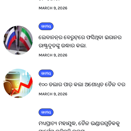
MARCH 9, 2026
ଜାତୀୟ
ଲେବାନନ୍‌ର ବେରୁଟ୍‌ରେ ଫସିଥିବା ଇରାନର
ରାଷ୍ଟ୍ରଦୂତଙ୍କୁ ଉଦ୍ଧାର କଲା.
MARCH 9, 2026
ଜାତୀୟ
୧୦୦ ଡଲାର ପାର୍ କଲା ଅଶୋଧିତ ତୈଳ ଦର
MARCH 9, 2026
ଜାତୀୟ
ମଧ୍ୟପ୍ରାଚ୍ୟ ମହାଯୁଦ୍ଧ, ତୈଳ ଭଣ୍ଡାରଗୁଡ଼ିକକୁ