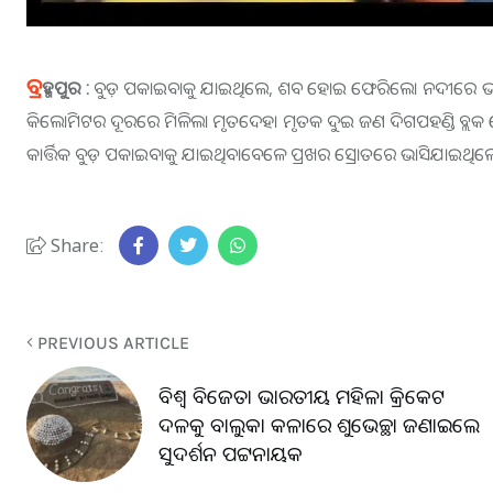
ବ୍ର
ହ୍ମପୁର :
ବୁଡ଼ ପକାଇବାକୁ ଯାଇଥିଲେ, ଶବ ହୋଇ ଫେରିଲେ। ନଦୀରେ ଭାସ
କିଲୋମିଟର ଦୂରରେ ମିଳିଲା ମୃତଦେହ। ମୃତକ ଦୁଇ ଜଣ ଦିଗପହଣ୍ଡି ବ୍ଲକ
କାର୍ତ୍ତିକ ବୁଡ଼ ପକାଇବାକୁ ଯାଇଥିବାବେଳେ ପ୍ରଖର ସ୍ରୋତରେ ଭାସିଯା
Share:
PREVIOUS ARTICLE
ବିଶ୍ବ ବିଜେତା ଭାରତୀୟ ମହିଳା କ୍ରିକେଟ
ଦଳକୁ ବାଲୁକା କଳାରେ ଶୁଭେଚ୍ଛା ଜଣାଇଲେ
ସୁଦର୍ଶନ ପଟ୍ଟନାୟକ