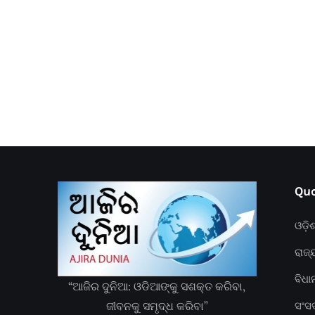
Quc
ଓଡ଼ି
ରାଜ୍
ବିଧ
“ଆଜିର ଦୁନିଆ: ଓଡିଆଙ୍କୁ ସଶକ୍ତ କରିବା,
ଜୀବନକୁ ସମୃଦ୍ଧ କରିବା”
ସଂସ