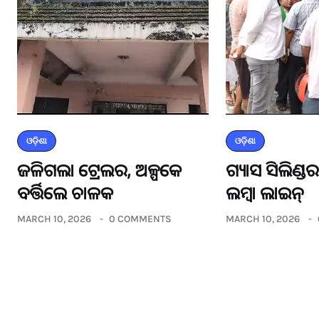
ଓଡ଼ିଶା
ଓଡ଼ିଶା
ଜଳିଗଲା ଟ୍ରେଲର, ଅଳ୍ପକେ
ଗ୍ୟାସ ସିଲିଣ୍
ବର୍ତ୍ତିଲେ ଚାଳକ
ଲମ୍ବା ଲାଇନ୍
MARCH 10, 2026
0 COMMENTS
MARCH 10, 2026