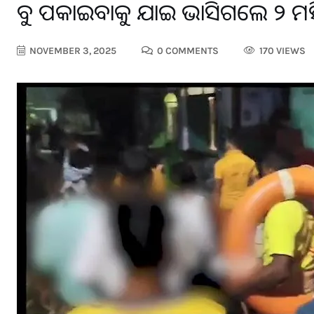
ବୁଡ଼ ପକାଇବାକୁ ଯାଇ ଭାସିଗଲେ ୨ ମ
NOVEMBER 3, 2025
0 COMMENTS
170 VIEWS