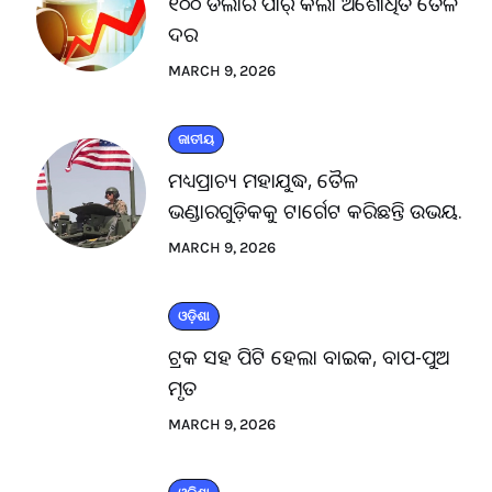
୧୦୦ ଡଲାର ପାର୍ କଲା ଅଶୋଧିତ ତୈଳ
ଦର
MARCH 9, 2026
ଜାତୀୟ
ମଧ୍ୟପ୍ରାଚ୍ୟ ମହାଯୁଦ୍ଧ, ତୈଳ
ଭଣ୍ଡାରଗୁଡ଼ିକକୁ ଟାର୍ଗେଟ କରିଛନ୍ତି ଉଭୟ.
MARCH 9, 2026
ଓଡ଼ିଶା
ଟ୍ରକ ସହ ପିଟି ହେଲା ବାଇକ, ବାପ-ପୁଅ
ମୃତ
MARCH 9, 2026