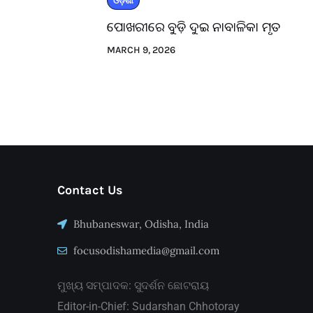
ଓଡ଼ିଶା
ପୋଖରୀରେ ବୁଡ଼ି ଦୁଇ ନାବାଳିକା ମୃତ
MARCH 9, 2026
Contact Us
Bhubaneswar, Odisha, India
focusodishamedia@gmail.com
ମୁଖ୍ୟ ସମ୍ପାଦକ: ସୁଦର୍ଶନ ଛୋଟରାୟ
Editor-in-Chief: Sudarshan Chhotoray