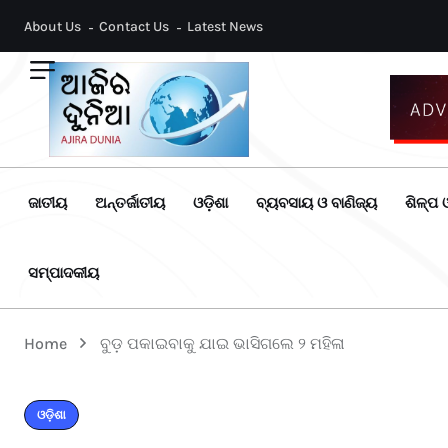
About Us
Contact Us
Latest News
ଜାତୀୟ
ଅନ୍ତର୍ଜାତୀୟ
ଓଡ଼ିଶା
ବ୍ୟବସାୟ ଓ ବାଣିଜ୍ୟ
ଶିଳ୍ପ ଓ
ସମ୍ପାଦକୀୟ
Home
ବୁଡ଼ ପକାଇବାକୁ ଯାଇ ଭାସିଗଲେ ୨ ମହିଳା
ଓଡ଼ିଶା