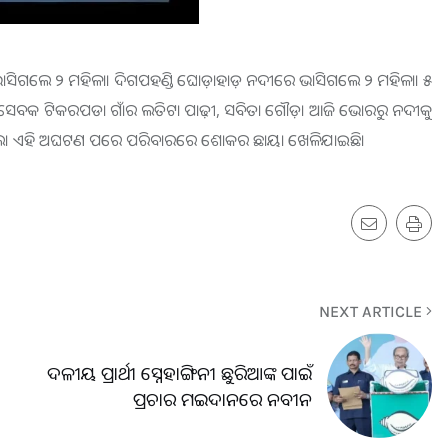
ିଗଲେ ୨ ମହିଳା। ଦିଗପହଣ୍ଡି ଘୋଡ଼ାହାଡ଼ ନଦୀରେ ଭାସିଗଲେ ୨ ମହିଳା। ୫
 ସେବକ ଟିକରପଡା ଗାଁର ଲତିଟା ପାଢ଼ୀ, ସବିତା ଗୌଡ଼। ଆଜି ଭୋରରୁ ନଦୀକୁ
ଇଥିଲେ। ଏହି ଅଘଟଣ ପରେ ପରିବାରରେ ଶୋକର ଛାୟା ଖେଳିଯାଇଛି।
NEXT ARTICLE
ଦଳୀୟ ପ୍ରାର୍ଥୀ ସ୍ନେହାଙ୍ଗିନୀ ଛୁରିଆଙ୍କ ପାଇଁ
ପ୍ରଚାର ମଇଦାନରେ ନବୀନ