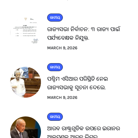
ଜାତୀୟ
ରାଜ୍ୟସଭା ନିର୍ବାଚନ: ୩ ରାଜ୍ୟ ପାଇଁ
ପର୍ଯ୍ୟବେକ୍ଷକ ନିଯୁକ୍ତ.
MARCH 9, 2026
ଜାତୀୟ
ପଶ୍ଚିମ ଏସିଆର ପରିସ୍ଥିତି ନେଇ
ରାଜ୍ୟସଭାକୁ ସୂଚନା ଦେଲେ.
MARCH 9, 2026
ଜାତୀୟ
ଆରବ ରାଷ୍ଟ୍ରଗୁଡିକ ଉପରେ ଇରାନର
ଆକ୍ରମଣକୁ ଆରବ ଲିଗ୍‌ର.