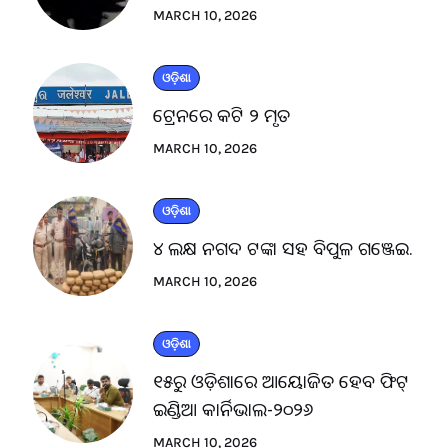
MARCH 10, 2026
ଓଡ଼ିଶା
ଟ୍ରେନରେ କଟି ୨ ମୃତ
MARCH 10, 2026
ଓଡ଼ିଶା
୪ ଲକ୍ଷ ନଗଦ ଟଙ୍କା ସହ ବିପୁଳ ଗଞ୍ଜେଇ.
MARCH 10, 2026
ଓଡ଼ିଶା
୧୫ରୁ ଓଡ଼ିଶାରେ ଆୟୋଜିତ ହେବ ଫିଟ୍
ଇଣ୍ଡିଆ କାର୍ନିଭାଲ-୨୦୨୬
MARCH 10, 2026