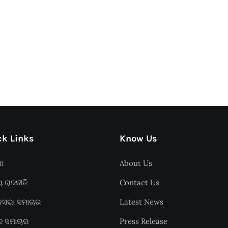
k Links
Know Us
ଶା
About Us
ୟ ରାଜନୀତି
Contact Us
ାନସଭା ସମାଚାର
Latest News
ଦ ସମାଚାର
Press Release