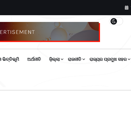
 ଭିତ୍ତିଭୂମି
ଅର୍ଥନୀତି
ଜ଼ିଲ୍ଲା
ରାଜନୀତି
ରାଜ୍ୟର ପ୍ରମୁଖ ସହର