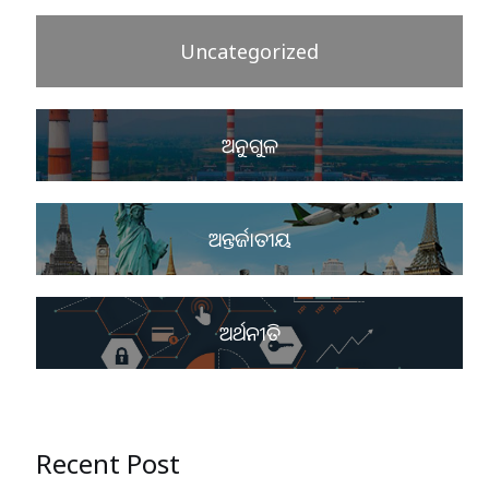
Uncategorized
ଅନୁଗୁଳ
ଅନ୍ତର୍ଜାତୀୟ
ଅର୍ଥନୀତି
Recent Post