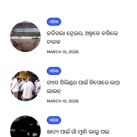
ଓଡ଼ିଶା
ଜଳିଗଲା ଟ୍ରେଲର, ଅଳ୍ପକେ ବର୍ତ୍ତିଲେ
ଚାଳକ
MARCH 10, 2026
ଓଡ଼ିଶା
ଗ୍ୟାସ ସିଲିଣ୍ଡର ପାଇଁ ଡିପୋରେ ଲମ୍ବା
ଲାଇନ୍
MARCH 10, 2026
ଓଡ଼ିଶା
ଖାଦ୍ୟ ପାଇଁ ଗାଁ ମୁହାଁ ଭାଲୁ ପଲ