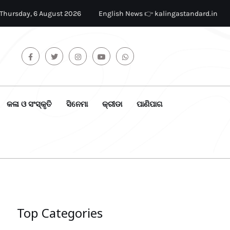
Thursday, 6 August 2026
English News 👉 kalingastandard.in
କଳା ଓ ସଂସ୍କୃତି
ସିନେମା
କ୍ରୀଡା
ପାଣିପାଗ
Top Categories