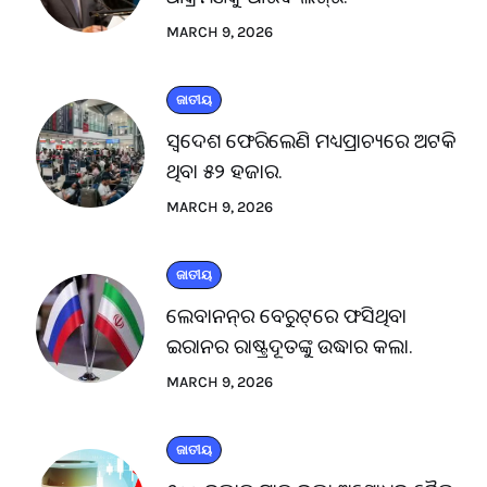
MARCH 9, 2026
ଜାତୀୟ
ସ୍ବଦେଶ ଫେରିଲେଣି ମଧ୍ୟପ୍ରାଚ୍ୟରେ ଅଟକି
ଥିବା ୫୨ ହଜାର.
MARCH 9, 2026
ଜାତୀୟ
ଲେବାନନ୍‌ର ବେରୁଟ୍‌ରେ ଫସିଥିବା
ଇରାନର ରାଷ୍ଟ୍ରଦୂତଙ୍କୁ ଉଦ୍ଧାର କଲା.
MARCH 9, 2026
ଜାତୀୟ