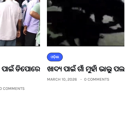
ଓଡ଼ିଶା
ଡର ପାଇଁ ଡିପୋରେ
ଖାଦ୍ୟ ପାଇଁ ଗାଁ ମୁହାଁ ଭାଲୁ ପଲ
MARCH 10, 2026
0 COMMENTS
0 COMMENTS