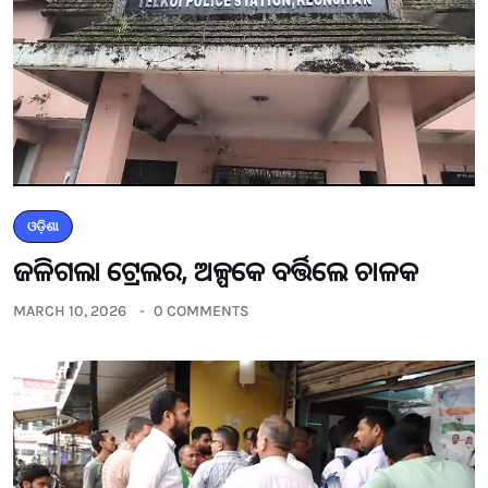
ଓଡ଼ିଶା
ଜଳିଗଲା ଟ୍ରେଲର, ଅଳ୍ପକେ ବର୍ତ୍ତିଲେ ଚାଳକ
MARCH 10, 2026
0 COMMENTS