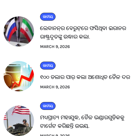
ଜାତୀୟ
ଲେବାନନ୍‌ର ବେରୁଟ୍‌ରେ ଫସିଥିବା ଇରାନର
ରାଷ୍ଟ୍ରଦୂତଙ୍କୁ ଉଦ୍ଧାର କଲା.
MARCH 9, 2026
ଜାତୀୟ
୧୦୦ ଡଲାର ପାର୍ କଲା ଅଶୋଧିତ ତୈଳ ଦର
MARCH 9, 2026
ଜାତୀୟ
ମଧ୍ୟପ୍ରାଚ୍ୟ ମହାଯୁଦ୍ଧ, ତୈଳ ଭଣ୍ଡାରଗୁଡ଼ିକକୁ
ଟାର୍ଗେଟ କରିଛନ୍ତି ଉଭୟ.
MARCH 9, 2026