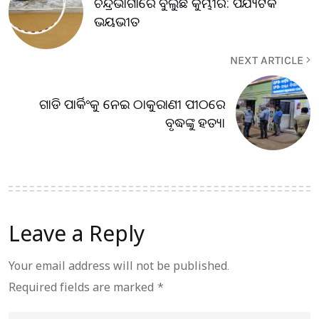
ଚନ୍ଦ୍ରଭାଗାରେ ବୁଲୁଛି କୁମ୍ଭୀର: ପର୍ଯ୍ୟଟକ
ଭୟଭୀତ
NEXT ARTICLE
ଗାଡି ପାର୍କିଂକୁ ନେଇ ଠାକୁରାଣୀ ପୀଠରେ
ବୃଦ୍ଧଙ୍କୁ ହତ୍ୟା
Leave a Reply
Your email address will not be published.
Required fields are marked
*