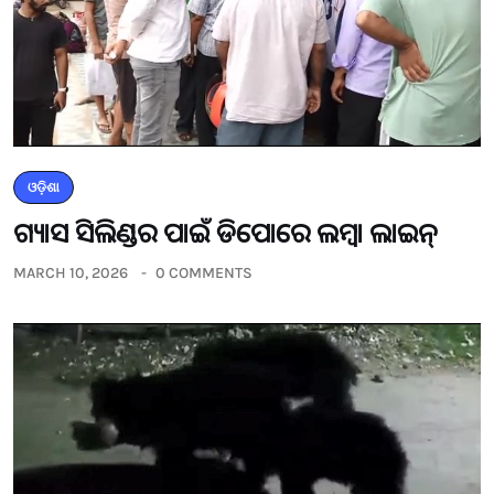
ଓଡ଼ିଶା
ଗ୍ୟାସ ସିଲିଣ୍ଡର ପାଇଁ ଡିପୋରେ ଲମ୍ବା ଲାଇନ୍
MARCH 10, 2026
0 COMMENTS