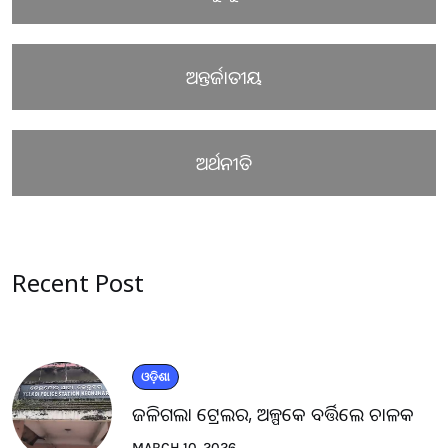
ଅନ୍ତର୍ଜାତୀୟ
ଅର୍ଥନୀତି
Recent Post
ଓଡ଼ିଶା
ଜଳିଗଲା ଟ୍ରେଲର, ଅଳ୍ପକେ ବର୍ତ୍ତିଲେ ଚାଳକ
MARCH 10, 2026