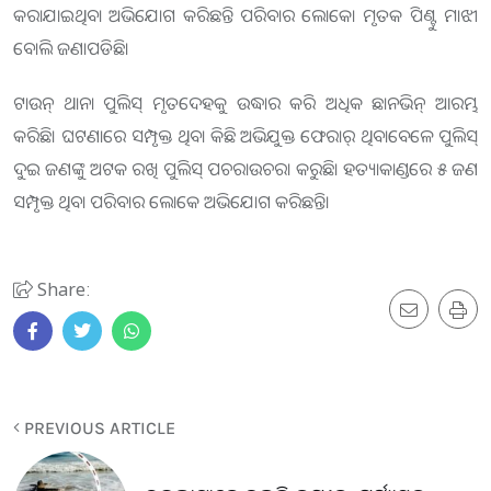
କରାଯାଇଥିବା ଅଭିଯୋଗ କରିଛନ୍ତି ପରିବାର ଲୋକେ। ମୃତକ ପିଣ୍ଟୁ ମାଝୀ
ବୋଲି ଜଣାପଡିଛି।
ଟାଉନ୍ ଥାନା ପୁଲିସ୍‌ ମୃତଦେହକୁ ଉଦ୍ଧାର କରି ଅଧିକ ଛାନଭିନ୍ ଆରମ୍ଭ
କରିଛି। ଘଟଣାରେ ସମ୍ପୃକ୍ତ ଥିବା କିଛି ଅଭିଯୁକ୍ତ ଫେରାର୍‌ ଥିବାବେଳେ ପୁଲିସ୍‌
ଦୁଇ ଜଣଙ୍କୁ ଅଟକ ରଖି ପୁଲିସ୍‌ ପଚରାଉଚରା କରୁଛି। ହତ୍ୟାକାଣ୍ଡରେ ୫ ଜଣ
ସମ୍ପୃକ୍ତ ଥିବା ପରିବାର ଲୋକେ ଅଭିଯୋଗ କରିଛନ୍ତି।
Share:
PREVIOUS ARTICLE