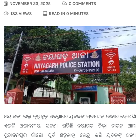
NOVEMBER 23, 2025
0 COMMENTS
183 VIEWS
READ IN 0 MINUTES
ନୟାଗଡ: ରକ୍ତ ଜୁଡୁବୁଡୁ ଅବସ୍ଥାରେ ଯୁବକଙ୍କ ମୃତଦେହ ଉଦ୍ଧାର ହୋଇଛି।
ଏଭଳି ଅଭାବନୀୟ ଘଟଣା ଘଟିଛି ନୟାଗଡ ଜିଲ୍ଲା ଟାଉନ୍ ଥାନା
ବୃନ୍ଦାବନପୁର ଗାଁରେ। ପୂର୍ବ ଶତ୍ରୁତାକୁ କେନ୍ଦ୍ର କରି ଯୁବକଙ୍କୁ ହତ୍ୟା