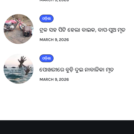
ଓଡ଼ିଶା
ଟ୍ରକ ସହ ପିଟି ହେଲା ବାଇକ, ବାପ-ପୁଅ ମୃତ
MARCH 9, 2026
ଓଡ଼ିଶା
ପୋଖରୀରେ ବୁଡ଼ି ଦୁଇ ନାବାଳିକା ମୃତ
MARCH 9, 2026