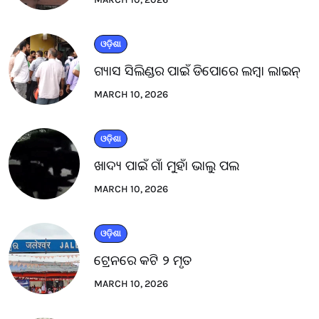
ଓଡ଼ିଶା
ଗ୍ୟାସ ସିଲିଣ୍ଡର ପାଇଁ ଡିପୋରେ ଲମ୍ବା ଲାଇନ୍
MARCH 10, 2026
ଓଡ଼ିଶା
ଖାଦ୍ୟ ପାଇଁ ଗାଁ ମୁହାଁ ଭାଲୁ ପଲ
MARCH 10, 2026
ଓଡ଼ିଶା
ଟ୍ରେନରେ କଟି ୨ ମୃତ
MARCH 10, 2026