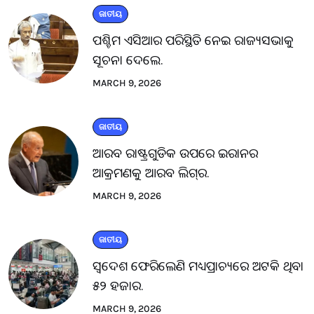
ଜାତୀୟ
ପଶ୍ଚିମ ଏସିଆର ପରିସ୍ଥିତି ନେଇ ରାଜ୍ୟସଭାକୁ
ସୂଚନା ଦେଲେ.
MARCH 9, 2026
ଜାତୀୟ
ଆରବ ରାଷ୍ଟ୍ରଗୁଡିକ ଉପରେ ଇରାନର
ଆକ୍ରମଣକୁ ଆରବ ଲିଗ୍‌ର.
MARCH 9, 2026
ଜାତୀୟ
ସ୍ବଦେଶ ଫେରିଲେଣି ମଧ୍ୟପ୍ରାଚ୍ୟରେ ଅଟକି ଥିବା
୫୨ ହଜାର.
MARCH 9, 2026