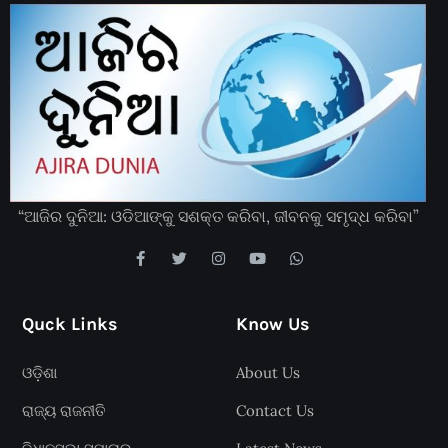
“ଆଜିର ଦୁନିଆ: ଓଡିଆଙ୍କୁ ସଶକ୍ତ କରିବା, ଜୀବନକୁ ସମୃଦ୍ଧ କରିବା”
Quck Links
Know Us
ଓଡ଼ିଶା
About Us
ରାଜ୍ୟ ରାଜନୀତି
Contact Us