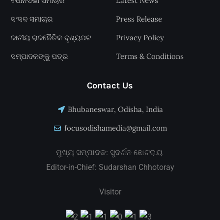
ବିଧାନସଭା ସମାଚାର
Latest News
ସଂସଦ ସମାଚାର
Press Release
ଜାତୀୟ ରାଜନୈତିକ ଦୃଶ୍ୟପଟ
Privacy Policy
ସମ୍ପାଦକଙ୍କୁ ପତ୍ର
Terms & Conditions
Contact Us
Bhubaneswar, Odisha, India
focusodishamedia@gmail.com
ମୁଖ୍ୟ ସମ୍ପାଦକ: ସୁଦର୍ଶନ ଛୋଟରାୟ
Editor-in-Chief: Sudarshan Chhotoray
Visitor