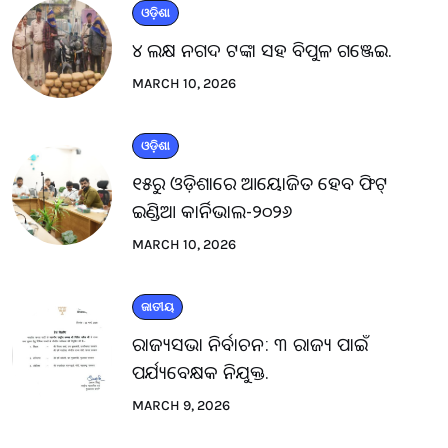
ଓଡ଼ିଶା
୪ ଲକ୍ଷ ନଗଦ ଟଙ୍କା ସହ ବିପୁଳ ଗଞ୍ଜେଇ.
MARCH 10, 2026
ଓଡ଼ିଶା
୧୫ରୁ ଓଡ଼ିଶାରେ ଆୟୋଜିତ ହେବ ଫିଟ୍
ଇଣ୍ଡିଆ କାର୍ନିଭାଲ-୨୦୨୬
MARCH 10, 2026
ଜାତୀୟ
ରାଜ୍ୟସଭା ନିର୍ବାଚନ: ୩ ରାଜ୍ୟ ପାଇଁ
ପର୍ଯ୍ୟବେକ୍ଷକ ନିଯୁକ୍ତ.
MARCH 9, 2026