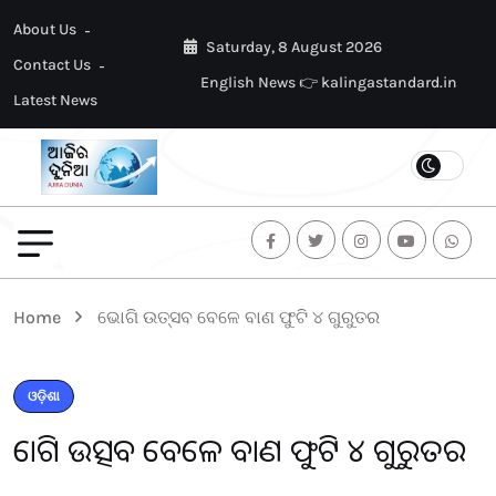
About Us
Saturday, 8 August 2026
Contact Us
English News 👉 kalingastandard.in
Latest News
Home
ଭୋଗି ଉତ୍ସବ ବେଳେ ବାଣ ଫୁଟି ୪ ଗୁରୁତର
ଓଡ଼ିଶା
ଭୋଗି ଉତ୍ସବ ବେଳେ ବାଣ ଫୁଟି ୪ ଗୁରୁତର