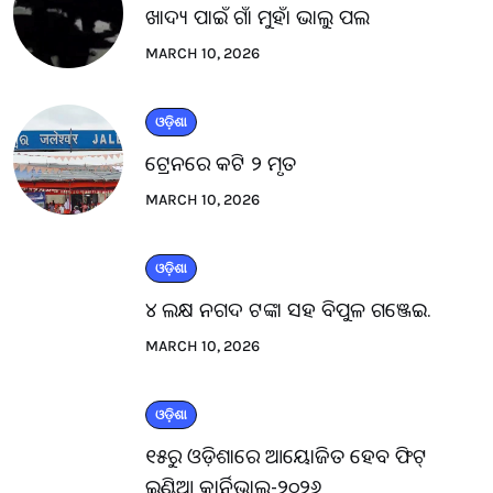
ଖାଦ୍ୟ ପାଇଁ ଗାଁ ମୁହାଁ ଭାଲୁ ପଲ
MARCH 10, 2026
ଓଡ଼ିଶା
ଟ୍ରେନରେ କଟି ୨ ମୃତ
MARCH 10, 2026
ଓଡ଼ିଶା
୪ ଲକ୍ଷ ନଗଦ ଟଙ୍କା ସହ ବିପୁଳ ଗଞ୍ଜେଇ.
MARCH 10, 2026
ଓଡ଼ିଶା
୧୫ରୁ ଓଡ଼ିଶାରେ ଆୟୋଜିତ ହେବ ଫିଟ୍
ଇଣ୍ଡିଆ କାର୍ନିଭାଲ-୨୦୨୬