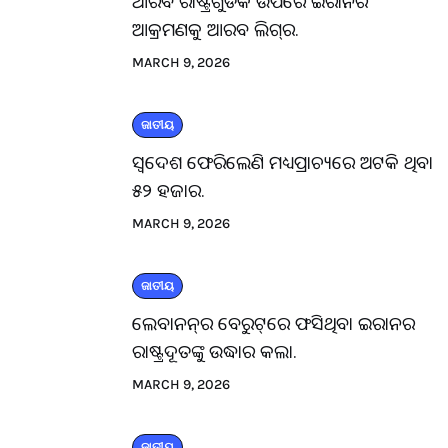
ଆରବ ରାଷ୍ଟ୍ରଗୁଡିକ ଉପରେ ଇରାନର
ଆକ୍ରମଣକୁ ଆରବ ଲିଗ୍‌ର.
MARCH 9, 2026
ଜାତୀୟ
ସ୍ବଦେଶ ଫେରିଲେଣି ମଧ୍ୟପ୍ରାଚ୍ୟରେ ଅଟକି ଥିବା
୫୨ ହଜାର.
MARCH 9, 2026
ଜାତୀୟ
ଲେବାନନ୍‌ର ବେରୁଟ୍‌ରେ ଫସିଥିବା ଇରାନର
ରାଷ୍ଟ୍ରଦୂତଙ୍କୁ ଉଦ୍ଧାର କଲା.
MARCH 9, 2026
ଜାତୀୟ