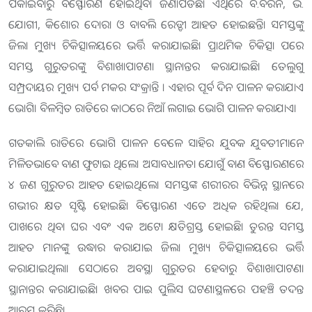
ପକାଇବାରୁ ବିସ୍ଫୋରଣ ହୋଇଥିବା ଜଣାପଡିଛି। ଏଥିରେ ବି.ବରନି, ଭି.
ଯୋଗୀ, କିଶୋର ଦୋରା ଓ ବାବଲି ରେଡ୍ଡୀ ଆହତ ହୋଇଛନ୍ତି। ସମସ୍ତଙ୍କୁ
ଜିଲା ମୁଖ୍ୟ ଚିକିତ୍ସାଳୟରେ ଭର୍ତ୍ତି କରାଯାଇଛି। ପ୍ରାଥମିକ ଚିକିତ୍ସା ପରେ
ସମସ୍ତ ଗୁରୁତରଙ୍କୁ ବିଶାଖାପାଟଣା ସ୍ଥାନାନ୍ତର କରାଯାଇଛି। ତେଲୁଗୁ
ସମ୍ପ୍ରଦାୟର ମୁଖ୍ୟ ପର୍ବ ମକର ସଂକ୍ରାନ୍ତି । ଏହାର ପୂର୍ବ ଦିନ ପାଳନ କରାଯାଏ
ଭୋଗି। ବିଳମ୍ବିତ ରାତିରେ କାଠରେ ନିଆଁ ଲଗାଇ ଭୋଗି ପାଳନ କରାଯାଏ।
ଗତକାଲି ରାତିରେ ଭୋଗି ପାଳନ ବେଳେ ସାହିର ଯୁବକ ଯୁବତୀମାନେ
ମିଳିତଭାବେ ବାଣ ଫୁଟାଇ ଥିଲେ। ଅସାବଧାନତା ଯୋଗୁଁ ବାଣ ବିସ୍ଫୋରଣରେ
୪ ଜଣ ଗୁରୁତର ଆହତ ହୋଇଥିଲେ। ସମସ୍ତଙ୍କ ଶରୀରର ବିଭିନ୍ନ ସ୍ଥାନରେ
ଗଭୀର କ୍ଷତ ସୃଷ୍ଟି ହୋଇଛି। ବିସ୍ଫୋରଣ ଏତେ ଅଧିକ ରହିଥିଲା ଯେ,
ପାଖରେ ଥିବା ଘର ଏବଂ ଏକ ଅଟୋ କ୍ଷତିଗ୍ରସ୍ତ ହୋଇଛି। ତୁରନ୍ତ ସମସ୍ତ
ଆହତ ମାନଙ୍କୁ ଉଦ୍ଧାର କରାଯାଇ ଜିଲା ମୁଖ୍ୟ ଚିକିତ୍ସାଳୟରେ ଭର୍ତ୍ତି
କରାଯାଇଥିଲା। ସେଠାରେ ଅବସ୍ଥା ଗୁରୁତର ହେବାରୁ ବିଶାଖାପାଟଣା
ସ୍ଥାନାନ୍ତର କରାଯାଇଛି। ଖବର ପାଇ ପୁଲିସ ଘଟଣାସ୍ଥଳରେ ପହଞ୍ଚି ତଦନ୍ତ
ଆରମ୍ଭ କରିଛି।