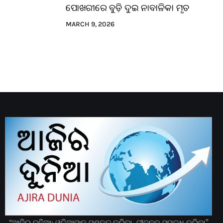
ପୋଖରୀରେ ବୁଡ଼ି ଦୁଇ ନାବାଳିକା ମୃତ
MARCH 9, 2026
“ଆଜିର ଦୁନିଆ: ଓଡିଆଙ୍କୁ ସଶକ୍ତ କରିବା, ଜୀବନକୁ ସମୃଦ୍ଧ କରିବା”