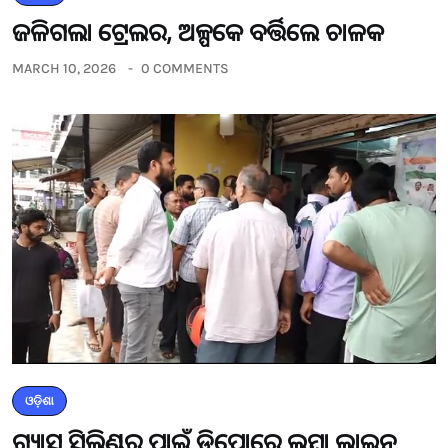
ଜଳିଗଲା ଟ୍ରେଲର, ଅଳ୍ପକେ ବର୍ତ୍ତିଲେ ଚାଳକ
MARCH 10, 2026
0 COMMENTS
ଓଡ଼ିଶା
ଗ୍ୟାସ ସିଲିଣ୍ଡର ପାଇଁ ଡିପୋରେ ଲମ୍ବା ଲାଇନ୍