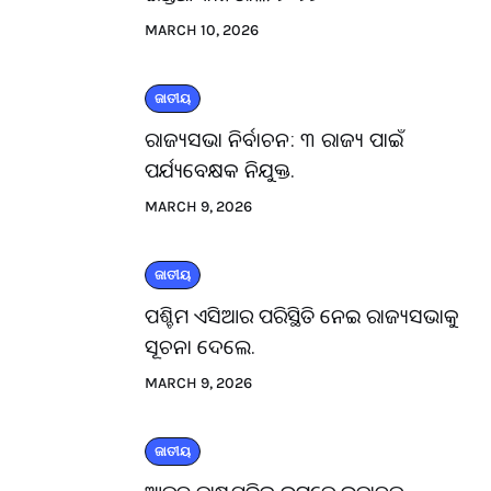
MARCH 10, 2026
ଜାତୀୟ
ରାଜ୍ୟସଭା ନିର୍ବାଚନ: ୩ ରାଜ୍ୟ ପାଇଁ
ପର୍ଯ୍ୟବେକ୍ଷକ ନିଯୁକ୍ତ.
MARCH 9, 2026
ଜାତୀୟ
ପଶ୍ଚିମ ଏସିଆର ପରିସ୍ଥିତି ନେଇ ରାଜ୍ୟସଭାକୁ
ସୂଚନା ଦେଲେ.
MARCH 9, 2026
ଜାତୀୟ