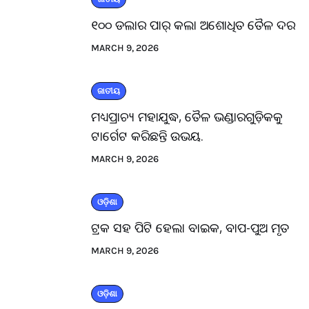
୧୦୦ ଡଲାର ପାର୍ କଲା ଅଶୋଧିତ ତୈଳ ଦର
MARCH 9, 2026
ଜାତୀୟ
ମଧ୍ୟପ୍ରାଚ୍ୟ ମହାଯୁଦ୍ଧ, ତୈଳ ଭଣ୍ଡାରଗୁଡ଼ିକକୁ
ଟାର୍ଗେଟ କରିଛନ୍ତି ଉଭୟ.
MARCH 9, 2026
ଓଡ଼ିଶା
ଟ୍ରକ ସହ ପିଟି ହେଲା ବାଇକ, ବାପ-ପୁଅ ମୃତ
MARCH 9, 2026
ଓଡ଼ିଶା