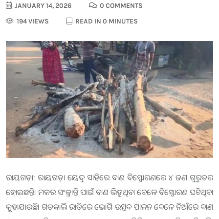
JANUARY 14, 2026
0 COMMENTS
194 VIEWS
READ IN 0 MINUTES
ରାୟଗଡ଼ା: ରାୟଗଡ଼ା ୟେଦୁ ସାହିରେ ବାଣ ବିସ୍ଫୋରଣରେ ୪ ଜଣ ଗୁରୁତର
ହୋଇଛନ୍ତି। ମକର ସଂକ୍ରାନ୍ତି ପାଇଁ ବାଣ ଭିଡୁଥିବା ବେଳେ ବିସ୍ଫୋରଣ ଘଟିଥିବା
କୁହାଯାଉଛି। ଗତକାଲି ରାତିରେ ଭୋଗି ଉତ୍ସବ ପାଳନ ବେଳେ ନିଆଁରେ ବାଣ