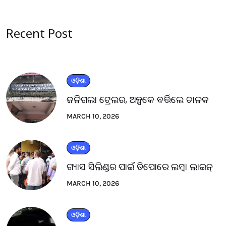
Recent Post
ଓଡ଼ିଶା
ଜଳିଗଲା ଟ୍ରେଲର, ଅଳ୍ପକେ ବର୍ତ୍ତିଲେ ଚାଳକ
MARCH 10, 2026
ଓଡ଼ିଶା
ଗ୍ୟାସ ସିଲିଣ୍ଡର ପାଇଁ ଡିପୋରେ ଲମ୍ବା ଲାଇନ୍
MARCH 10, 2026
ଓଡ଼ିଶା