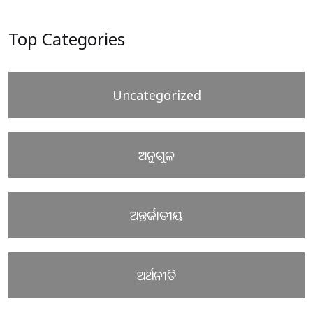
Top Categories
Uncategorized
ଅନୁଗୁଳ
ଅନ୍ତର୍ଜାତୀୟ
ଅର୍ଥନୀତି