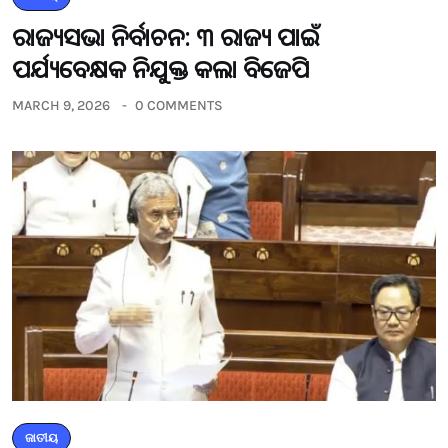
ରାଜ୍ୟସଭା ନିର୍ବାଚନ: ୩ ରାଜ୍ୟ ପାଇଁ
ପର୍ଯ୍ୟବେକ୍ଷକ ନିଯୁକ୍ତ କଲା ବିଜେପି
MARCH 9, 2026
0 COMMENTS
ଜାତୀୟ