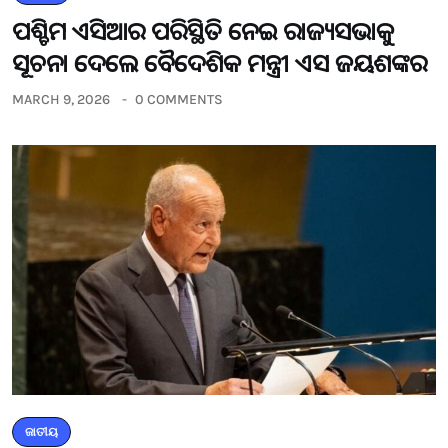
ପଶ୍ଚିମ ଏସିଆର ପରିସ୍ଥିତି ନେଇ ରାଜ୍ୟସଭାକୁ
ସୂଚନା ଦେଲେ ବୈଦେଶିକ ମନ୍ତ୍ରୀ ଏସ ଜୟଶଙ୍କର
MARCH 9, 2026
0 COMMENTS
ଜାତୀୟ