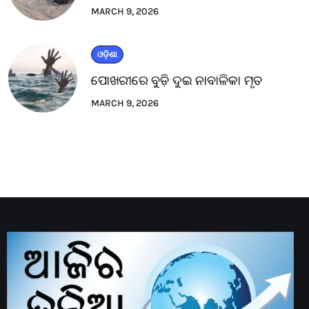
MARCH 9, 2026
ଓଡ଼ିଶା
ପୋଖରୀରେ ବୁଡ଼ି ଦୁଇ ନାବାଳିକା ମୃତ
MARCH 9, 2026