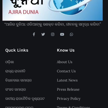
“ଆଜିର ଦୁନିଆ: ଓଡିଆଙ୍କୁ ସଶକ୍ତ କରିବା, ଜୀବନକୁ ସମୃଦ୍ଧ କରିବା”
Quck Links
Know Us
ଓଡ଼ିଶା
About Us
ରାଜ୍ୟ ରାଜନୀତି
Contact Us
ବିଧାନସଭା ସମାଚାର
Latest News
ସଂସଦ ସମାଚାର
Press Release
ଜାତୀୟ ରାଜନୈତିକ ଦୃଶ୍ୟପଟ
Privacy Policy
ସମ୍ପାଦକଙ୍କୁ ପତ୍ର
Terms & Conditions