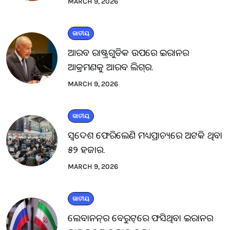
MARCH 9, 2026
ଜାତୀୟ
ଆରବ ରାଷ୍ଟ୍ରଗୁଡିକ ଉପରେ ଇରାନର
ଆକ୍ରମଣକୁ ଆରବ ଲିଗ୍‌ର.
MARCH 9, 2026
ଜାତୀୟ
ସ୍ବଦେଶ ଫେରିଲେଣି ମଧ୍ୟପ୍ରାଚ୍ୟରେ ଅଟକି ଥିବା
୫୨ ହଜାର.
MARCH 9, 2026
ଜାତୀୟ
ଲେବାନନ୍‌ର ବେରୁଟ୍‌ରେ ଫସିଥିବା ଇରାନର