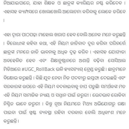
ନିଆଯାଇପାରେ, ଯାହା ଶିକ୍ଷକ ଓ ଛାତ୍ରଙ୍କ କ୍ୟାରିୟର ନଷ୍ଟ କରିଦେବ ।
ଏହାସହ କ୍ୟାମ୍ପସରେ ଖୋଲାଖୋଲି ଆଲୋଚନା କରିବାକୁ ଲୋକେ ଡରିବେ
।
ଏହା ଦ୍ୱାରା ପାଠପଢ଼ା ମାହୋଲ ଖରାପ ହେବ ବୋଲି ଅନେକ ମନେ କରୁଛନ୍ତି
। ବିରୋଧୀଙ୍କ କହିବା କଥା, ଏହି ନିୟମ ଜାତିବାଦ ଦୂର କରିବା ପରିବର୍ତ୍ତେ
ଛାତ୍ରଙ୍କ ମନରେ ଜାତି ଭାବନାକୁ ଅଧିକ ଦୃଢ଼ କରିବ । ଏହାସହ ଯୋଗ୍ୟତା
ଅବହେଳିତ ହେବ ଏବଂ ଶିକ୍ଷାନୁଷ୍ଠାନରେ ଅଶାନ୍ତି ବଢ଼ିବ। ସୋସିଆଲ
ମିଡିଆରେ #UGC_RollBack ଭଳି ହ୍ୟାସଟ୍ୟାଗ୍ ଟ୍ରେଣ୍ଡ କରୁଛି । ଛାତ୍ରମାନେ
ବିକ୍ଷୋଭ କରୁଛନ୍ତି । କିଛି ଯୁବ ନେତା ନିଜ ପଦବୀରୁ ଇସ୍ତଫା ଦେଇଛନ୍ତି ଏବଂ
ସରକାରଙ୍କ ଉପରେ ଏହି ନିୟମ ବଦଳାଇବାକୁ ଚାପ ପଡ଼ୁଛି। ସମର୍ଥକଙ୍କ ମତ
ଏହି ନିୟମ ସାମାଜିକ ନ୍ୟାୟ ଓ ସମ୍ମାନ ପାଇଁ ଜରୁରୀ । ଭେଦଭାବ ରୋକିବା
ନିଶ୍ଚିତ ଭାବେ ଜରୁରୀ । କିନ୍ତୁ ନୂଆ ନିୟମରେ ମିଥ୍ୟା ଅଭିଯୋଗରୁ ରକ୍ଷା
ପାଇବା ପାଇଁ ସ୍ପଷ୍ଟ ବ୍ୟବସ୍ଥା ରହିବା ଦରକାର ବୋଲି ଅଧିକାଂଶ ମନେ
କରୁଛନ୍ତି ।