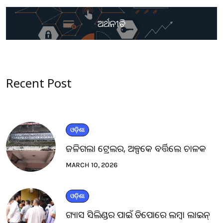
ଅର୍ଥନୀତି
Recent Post
ଓଡ଼ିଶା
ଜଳିଗଲା ଟ୍ରେଲର, ଅଳ୍ପକେ ବର୍ତ୍ତିଲେ ଚାଳକ
MARCH 10, 2026
ଓଡ଼ିଶା
ଗ୍ୟାସ ସିଲିଣ୍ଡର ପାଇଁ ଡିପୋରେ ଲମ୍ବା ଲାଇନ୍