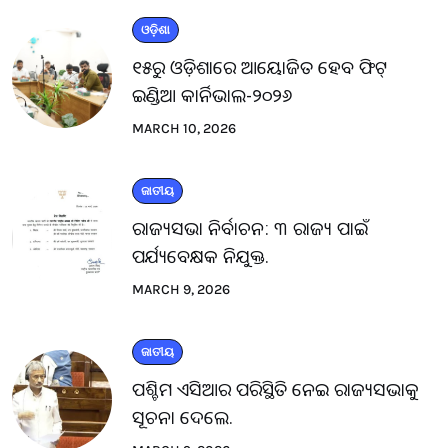
ଓଡ଼ିଶା
୧୫ରୁ ଓଡ଼ିଶାରେ ଆୟୋଜିତ ହେବ ଫିଟ୍
ଇଣ୍ଡିଆ କାର୍ନିଭାଲ-୨୦୨୬
MARCH 10, 2026
ଜାତୀୟ
ରାଜ୍ୟସଭା ନିର୍ବାଚନ: ୩ ରାଜ୍ୟ ପାଇଁ
ପର୍ଯ୍ୟବେକ୍ଷକ ନିଯୁକ୍ତ.
MARCH 9, 2026
ଜାତୀୟ
ପଶ୍ଚିମ ଏସିଆର ପରିସ୍ଥିତି ନେଇ ରାଜ୍ୟସଭାକୁ
ସୂଚନା ଦେଲେ.