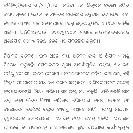
କମିଟିଗୁଡ଼ିକରେ SC/ST/OBC, ମହିଳା ଏବଂ ଭିନ୍ନକ୍ଷମ ସଦସ୍ୟ ରହିବା
ବାଧ୍ୟତାମୂଳକ । ନିୟମ ନ ମାନିଲେ କଲେଜର ଅନୁଦାନ ବନ୍ଦ ହେବ ଏବଂ
ଡିଗ୍ରୀର ମାନ୍ୟତା ରଦ୍ଦ ହୋଇପାରେ । ପ୍ରଶ୍ନ ଉଠୁଛି, ୟୁଜିସି ଏ ନିୟମ କାହିଁକି
ଆଣିଲା । UGC ଅନୁସାରେ, ୨୦୧୯ରୁ ୨୦୨୩ ମଧ୍ୟରେ ଜାତିଗତ ଭେଦଭାବ
ଅଭିଯୋଗ ୧୧୮% ବଢ଼ିଛି, ତେଣୁ ଏହି ପଦକ୍ଷେପ ଜରୁରୀ ।
ନିୟମର ଉଦ୍ଦେଶ୍ୟ ଭଲ ଥିଲେ ମଧ୍ୟ, ଅନେକ ଛାତ୍ର ଓ ଶିକ୍ଷକ ଏହାକୁ
ବିରୋଧ କରୁଛନ୍ତି। ସେମାନଙ୍କର ମୁଖ୍ୟ ଆପତ୍ତିଗୁଡ଼ିକ ହେଲା, ସାଧାରଣ
ବର୍ଗଙ୍କୁ ‘ଦୋଷୀ’ ଭାବେ ଦେଖିବା । ସମାଲୋଚକଙ୍କ କହିବା କଥା ଯେ, ଏହି
ନିୟମ ପରୋକ୍ଷରେ ସାଧାରଣ ବର୍ଗର ଛାତ୍ରଛାତ୍ରୀ ଓ ଶିକ୍ଷକମାନଙ୍କୁ ସନ୍ଦେହ
ଚକ୍ଷୁରେ ଦେଖୁଛି। ମିଥ୍ୟା ଅଭିଯୋଗର ଭୟ ମଧ୍ୟ ରହୁଛି । ଯଦି କେହି ରାଗ
ରଖି କାହା ନାଁରେ ମିଥ୍ୟା ଜାତିଗତ ଅଭିଯୋଗ କରେ, ତେବେ ତା’
ବିରୋଧରେ କୌଣସି ଦଣ୍ଡର ବ୍ୟବସ୍ଥା ଏଥିରେ ନାହିଁ । ତେଣୁ ନିୟମର
ଦୁରୁପଯୋଗ ହୋଇପାରେ । ଏହାସହ ନିୟମ ଅସ୍ପଷ୍ଟ ରହିଛି । ସାଧାରଣ
ଯୁକ୍ତିତର୍କ ବା ମତାନ୍ତରକୁ ମଧ୍ୟ ଜାତିଗତ ରୂପ ଦିଆଯାଇ କାର୍ଯ୍ୟାନୁଷ୍ଠାନ