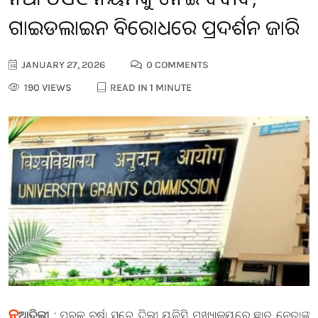
ଗାଇଡଲାଇନ ବିରୋଧରେ ପ୍ରଦର୍ଶନ ଜାରି
JANUARY 27, 2026
0 COMMENTS
190 VIEWS
READ IN 1 MINUTE
ନୂ
ଆଦିଲ୍ଲୀ :
ପ୍ରବଳ ବର୍ଷା ସତ୍ୱେ ଦିଲ୍ଲୀ ୟୁଜିସି ମୁଖ୍ୟାଳୟରେ ଛାତ୍ର ନେତାଙ୍କ