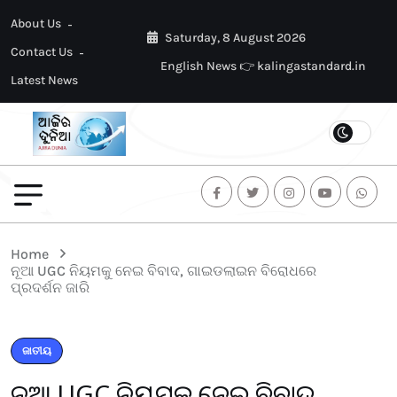
About Us
Saturday, 8 August 2026
Contact Us
English News 👉 kalingastandard.in
Latest News
Home
ନୂଆ UGC ନିୟମକୁ ନେଇ ବିବାଦ, ଗାଇଡଲାଇନ ବିରୋଧରେ
ପ୍ରଦର୍ଶନ ଜାରି
ଜାତୀୟ
ନୂଆ UGC ନିୟମକୁ ନେଇ ବିବାଦ,