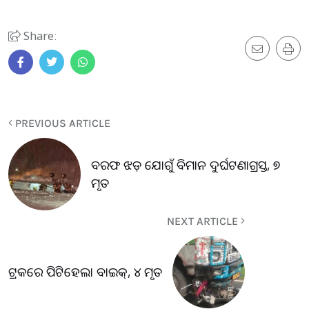
Share:
PREVIOUS ARTICLE
ବରଫ ଝଡ଼ ଯୋଗୁଁ ବିମାନ ଦୁର୍ଘଟଣାଗ୍ରସ୍ତ, ୭
ମୃତ
NEXT ARTICLE
ଟ୍ରକରେ ପିଟିହେଲା ବାଇକ୍, ୪ ମୃତ