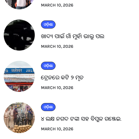
MARCH 10, 2026
ଓଡ଼ିଶା
ଖାଦ୍ୟ ପାଇଁ ଗାଁ ମୁହାଁ ଭାଲୁ ପଲ
MARCH 10, 2026
ଓଡ଼ିଶା
ଟ୍ରେନରେ କଟି ୨ ମୃତ
MARCH 10, 2026
ଓଡ଼ିଶା
୪ ଲକ୍ଷ ନଗଦ ଟଙ୍କା ସହ ବିପୁଳ ଗଞ୍ଜେଇ.
MARCH 10, 2026