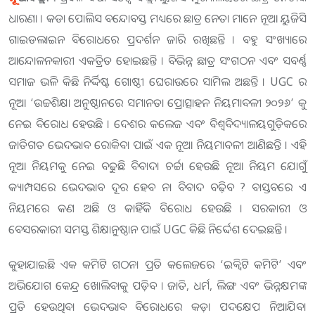
ଧାରଣା । କଡା ପୋଲିସ ବନ୍ଦୋବସ୍ତ ମଧ୍ୟରେ ଛାତ୍ର ନେତା ମାନେ ନୂଆ ୟୁଜିସି
ଗାଇଡଲାଇନ ବିରୋଧରେ ପ୍ରଦର୍ଶନ ଜାରି ରଖିଛନ୍ତି । ବହୁ ସଂଖ୍ୟାରେ
ଆନ୍ଦୋଳନକାରୀ ଏକତ୍ରିତ ହୋଇଛନ୍ତି । ବିଭିନ୍ନ ଛାତ୍ର ସଂଗଠନ ଏବଂ ସବର୍ଣ୍ଣ
ସମାଜ ଭଳି କିଛି ନିର୍ଦ୍ଦିଷ୍ଟ ଗୋଷ୍ଠୀ ଘେରାଉରେ ସାମିଲ ଅଛନ୍ତି । UGC ର
ନୂଆ ‘ଉଚ୍ଚଶିକ୍ଷା ଅନୁଷ୍ଠାନରେ ସମାନତା ପ୍ରୋତ୍ସାହନ ନିୟମାବଳୀ ୨୦୨୬’ କୁ
ନେଇ ବିରୋଧ ହେଉଛି । ଦେଶର କଲେଜ ଏବଂ ବିଶ୍ୱବିଦ୍ୟାଳୟଗୁଡ଼ିକରେ
ଜାତିଗତ ଭେଦଭାବ ରୋକିବା ପାଇଁ ଏକ ନୂଆ ନିୟମାବଳୀ ଆଣିଛନ୍ତି । ଏହି
ନୂଆ ନିୟମକୁ ନେଇ ବଢୁଛି ବିବାଦ। ଚର୍ଚ୍ଚା ହେଉଛି ନୂଆ ନିୟମ ଯୋଗୁଁ
କ୍ୟାମ୍ପସରେ ଭେଦଭାବ ଦୂର ହେବ ନା ବିବାଦ ବଢ଼ିବ ? ବାସ୍ତବରେ ଏ
ନିୟମରେ କଣ ଅଛି ଓ କାହିଁକି ବିରୋଧ ହେଉଛି । ସରକାରୀ ଓ
ବେସରକାରୀ ସମସ୍ତ ଶିକ୍ଷାନୁଷ୍ଠାନ ପାଇଁ UGC କିଛି ନିର୍ଦ୍ଦେଶ ଦେଇଛନ୍ତି ।
କୁହାଯାଇଛି ଏକ କମିଟି ଗଠନ। ପ୍ରତି କଲେଜରେ ‘ଇକ୍ୱିଟି କମିଟି’ ଏବଂ
ଅଭିଯୋଗ କେନ୍ଦ୍ର ଖୋଲିବାକୁ ପଡ଼ିବ । ଜାତି, ଧର୍ମ, ଲିଙ୍ଗ ଏବଂ ଭିନ୍ନକ୍ଷମଙ୍କ
ପ୍ରତି ହେଉଥିବା ଭେଦଭାବ ବିରୋଧରେ କଡ଼ା ପଦକ୍ଷେପ ନିଆଯିବ।