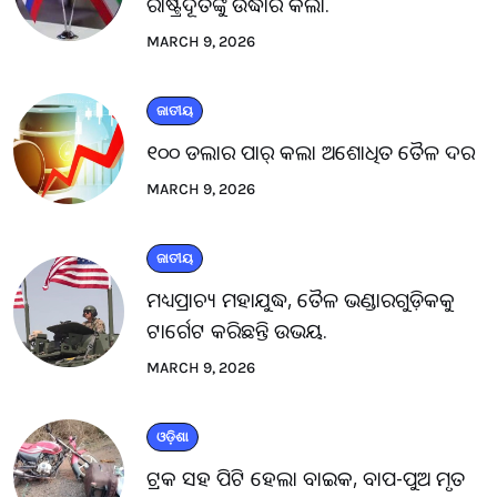
ରାଷ୍ଟ୍ରଦୂତଙ୍କୁ ଉଦ୍ଧାର କଲା.
MARCH 9, 2026
ଜାତୀୟ
୧୦୦ ଡଲାର ପାର୍ କଲା ଅଶୋଧିତ ତୈଳ ଦର
MARCH 9, 2026
ଜାତୀୟ
ମଧ୍ୟପ୍ରାଚ୍ୟ ମହାଯୁଦ୍ଧ, ତୈଳ ଭଣ୍ଡାରଗୁଡ଼ିକକୁ
ଟାର୍ଗେଟ କରିଛନ୍ତି ଉଭୟ.
MARCH 9, 2026
ଓଡ଼ିଶା
ଟ୍ରକ ସହ ପିଟି ହେଲା ବାଇକ, ବାପ-ପୁଅ ମୃତ